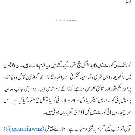
ہیں۔
ADVERTISEMENT
کرناٹک ہائی کورٹ میں 6 ایڈیشنل جج مقرر کیے گئے ہیں، یہ تمام بار سے ہیں۔ ان 6 ججوں
میں راگھویندر ایس شری وتسا، ہیما کلکرنی، سبرامنیا رنگا راؤ، تداگواڑی پرکاش وویکانند،
پرمود بکیشور اور شانتی بھوشن ہومبے گوڑا کے نام شامل ہیں۔ دوسری جانب مدھیہ
پردیش ہائی کورٹ میں سینئر ایڈوکیٹ امت لاہوٹی کو ایڈیشنل جج مقرر کیا گیا ہے۔ اس
طرح چاروں ہائی کورٹ میں کل 30 نئی تقرریاں ہوئی ہیں۔
قومی آواز اب ٹیلی گرام پر بھی دستیاب ہے۔ ہمارے چینل (
qaumiawaz@
)