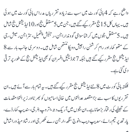
واضح رہے کہ 4 ہائی کورٹ میں سب سے زیادہ تقرریاں مدراس ہائی کورٹ میں ہوئی
ہیں۔ یہاں کل 15 جج مقرر کیے گئے ہیں، جن میں 5 مستقل جج اور 10 ایڈیشنل جج شامل
ہیں۔ 5 مستقل ججوں میں کرشنا سوامی گووندا راجن، رجنیش پتھیل، نتراجن رمیش، جی
کے متھو کمار اور رام کرشنن راجیش وویکاننتھن شامل ہیں۔ دوسری جانب بار سے 8
ایڈیشنل جج مقرر کیے گئے ہیں جبکہ 7 جوڈیشیل افسران کو بھی ایڈیشنل جج کے طور پر ترقی
دی گئی ہے۔
کلکتہ ہائی کورٹ میں 8 نئے ایڈیشنل جج مقرر کیے گئے ہیں۔ یہ تمام بار سے آئے ہیں۔ ان
تقرریوں کا سب سے بڑا مقصد عدالتوں میں خالی اسامیوں کو بھرنا اور زیر التوا مقدمات
کے تصفیے کی رفتار بڑھانا ہے۔ ان ججوں میں آریک دتہ، اتروپ بنرجی، سندیپ کمار ڈے،
پارتھ پرتیم رائے، سدیپ دیب، انوج سنگھ، ارجن رے مکھرجی اور رشاد میڈورا شامل