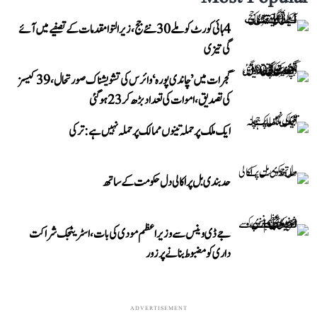
4 ہائی کورٹ کو ملے 30 نئے جج، زیر التوا مقدمات کے تصفیے میں آئے
گی تیزی
گجرات میں ’چاندی پورہ‘ وائرس کی تشویشناک صورتحال، 39 کیسز
کی تصدیق، اموات کی تعداد بڑھ کر 23 ہوگئی
ایک ملک پر حملہ تینوں ممالک پر حملہ نہیں ہے: ترکی
حد بندی بل پر اکالی دل حکومت کے ساتھ
جے ڈی وینس سے وزیر اعظم مودی کی بات، اسٹریٹجک شراکت
داری کو مضبوط بنانے پر زور
ADVERTISEMENT