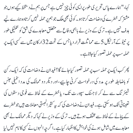
کہا، "ہمارے پاس تحریری طور پر ایسی کوئی چیز نہیں ہے جس پر ہم نے دستخط کیے ہوں جو
مشترکہ خطرے کی وضاحت کرتا ہو۔ کوئی بھی ملک جو ہم پر حملہ نہیں کرتا وہ ہمارے لیے
ہدف نہیں ہے۔ ترکی کے وزیر نے باہمی دفاع سے متعلق معاہدے کی شق کو تکنیکی طور
پر نیٹو کے آرٹیکل 5 سے مماثلت قرار دیا جس کے تحت 32 ارکان میں سے کسی ایک پر
حملہ سب پر حملہ تصور کیا جاتا ہے۔
پھر کب ایک پر حملہ سب پر حملہ تصور کیا جائے گا؟ فیدان نے وضاحت کی کہ ایک رکن
کو باضابطہ طور پر مدد کی درخواست کرنی چاہیے، اور دیگر دو ممالک کی مدد انٹیلی جنس
شیئرنگ سے لے کر لاجسٹک سپورٹ تک، یا خطرے کے لحاظ سے فوجی دستوں کی
تعیناتی تک ہوسکتی ہے۔ فیدان نے وضاحت کی کہ یہ کثیر الجہتی معاملات ہیں جو خطرے
کے پیمانے کے لحاظ سے مختلف ہوتے ہیں۔ ترکی کے وزیر نے کہا کہ دیگر ممالک نے بھی
معاہدے میں شامل ہونے کی خواہش کا اظہار کیا ہے۔ اگرچہ انہوں نے کسی کا نام نہیں لیا