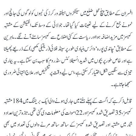
افسران کے مطابق پنچ محل ضلع میں سینکڑوں ہیلتھ ورکرز کی ٹیموں کو لوگوں کی جانچ اور
نمونے جمع کرنے کے لیے تعینات کیا گیا تھا۔ جولائی کے وسط تک انفیکشن کے مشتبہ
کیسز میں مزید اضافہ ہوا اور ریاست کے کئی اضلاع سے کیسز سامنے آنے لگے۔ ماہرین
کے مطابق ’چاندی پورہ‘ وائرس بنیادی طور پر سینڈ فلائی (ریتیلی مکھی) کے ذریعے پھیلتا
ہے اور خاص طور پر بچوں میں شدید انسیفلائٹس سنڈروم کا سبب بن سکتا ہے۔ یہ بیماری
تیزی سے سنگین شکل اختیار کر سکتی ہے، اس لیے وقت پر تشخیص اور علاج انتہائی ضروری
سمجھا جاتا ہے۔
قابل ذکر ہے کہ اگست کے پہلے ہفتے میں جاری ہونے والی ایک بریفنگ میں 184 مشتبہ
کیسز، 35 تصدیق شدہ کیسز اور 22 اموات کی معلومات دی گئی تھی۔ تازہ ترین اعداد و
شمار میں مشتبہ اور تصدیق شدہ کیسز کے ساتھ ساتھ مرنے والوں کی تعداد میں بھی