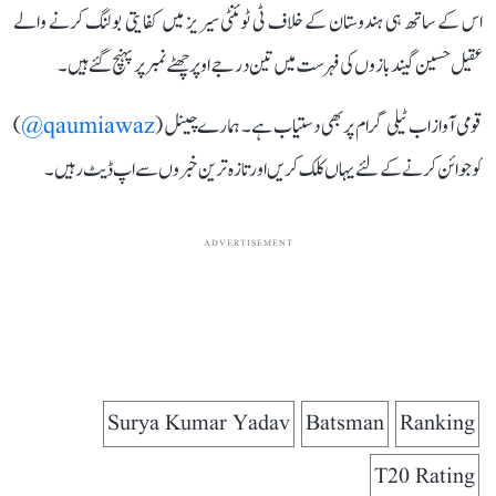
اس کے ساتھ ہی ہندوستان کے خلاف ٹی ٹوئنٹی سیریز میں کفایتی بولنگ کرنے والے
عقیل حسین گیند بازوں کی فہرست میں تین درجے اوپر چھٹے نمبر پر پہنچ گئے ہیں۔
قومی آواز اب ٹیلی گرام پر بھی دستیاب ہے۔ ہمارے چینل (
qaumiawaz@
)
کو جوائن کرنے کے لئے یہاں کلک کریں اور تازہ ترین خبروں سے اپ ڈیٹ رہیں۔
ADVERTISEMENT
Surya Kumar Yadav
Batsman
Ranking
T20 Rating