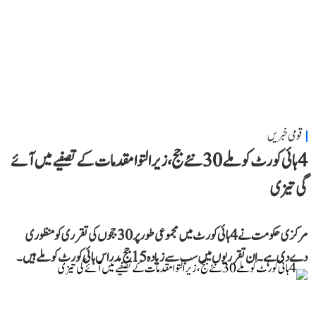
قومی خبریں
4 ہائی کورٹ کو ملے 30 نئے جج، زیر التوا مقدمات کے تصفیے میں آئے
گی تیزی
مرکزی حکومت نے 4 ہائی کورٹ میں مجموعی طور پر 30 ججوں کی تقرری کو منظوری
دے دی ہے۔ ان تقرریوں میں سب سے زیادہ 15 جج مدراس ہائی کورٹ کو ملے ہیں۔