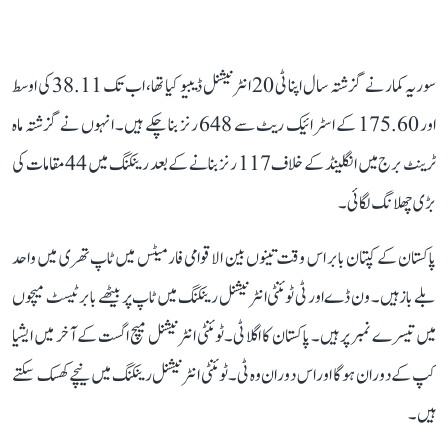
سوریہ کمار نے گزشتہ سال اپنا ٹی 20 انٹرنیشنل ڈیبیو کیا تھا، اب تک 38.11 کی اوسط
اور 175.60 کے اسٹرائیک ریٹ سے 648 رنز بنا چکے ہیں۔ انہوں نے گزشتہ ماہ
ٹرینٹ برج میں انگلینڈ کے خلاف 117 رنز بنانے کے بعد رینکنگ میں 44 مقامات کی
بڑی چھلانگ لگائی۔
پاکستان کے کپتان بابر اس وقت تینوں بین الاقوامی فارمیٹس میں ٹاپ تھری میں واحد
بلے باز ہیں۔ ون ڈے اور ٹی ٹوئنٹی انٹرنیشنل رینکنگ میں ٹاپ پر بیٹھے بابر ٹیسٹ میچوں
میں تیسرے نمبر پر ہیں۔ پاکستان کا اگلا ٹی۔ٹوئنٹی انٹرنیشنل میچ اگست کے آخر میں ایشیا
کپ کے دوران ہوگا اور اس دوران وہ ٹی۔ٹوئنٹی انٹرنیشنل رینکنگ میں نیچے کھسک سکتے
ہیں۔