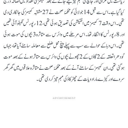
ریاست میں نگرانی اور جانچ کی مہم تیز کیے جانے کے بعد کیسز کی تعداد میں اضافہ درج
کیا گیا ہے۔ اس سے قبل 14 جولائی کو محکمۂ صحت نے 27 مشتبہ کیسز کی جانکاری دی
تھی۔ اس وقت 7 کیسز میں انفیکشن کی تصدیق ہوئی تھی، 12 رپورٹس نگیٹو آئی تھیں
اور 8 رپورٹس کا انتظار تھا۔ اس مرحلے میں وائرس سے متاثرہ 3 بچوں کی موت ہوئی
تھی۔ اس وبا کے حوالے سے سب سے پہلے پنچ محل ضلع سے معاملہ سامنے آیا تھا، جہاں
گودھرا تعلقہ کے 2 گاؤں کے 2 چھوٹے بچوں کی وائرس سے متاثر ہونے کے بعد موت
ہو گئی تھی۔ ان کیسز کے سامنے آنے کے بعد محکمۂ صحت نے متاثرہ علاقوں میں گھر گھر
سروے اور کیڑے مار ادویات کے چھڑکاؤ کی مہم تیز کر دی تھی۔
ADVERTISEMENT