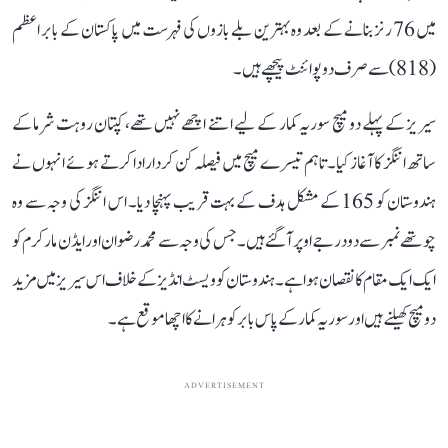
میں 76 رنز بنانے کے بعد وہ بہترین بلے بازوں کی فہرست میں پاکستان کے بابر اعظم
(818) سے صرف دو پوائنٹ پیچھے ہیں۔
سیریز کے پہلے دو میچ سوریہ کمار کے لیے اتنے اچھے نہیں تھے، کپتان روہت شرما کے
ساتھ اننگز کا آغاز کیا۔ تاہم تیسرے میچ میں فیصلہ کن کردار ادا کرتے ہوئے انہوں نے
ہندوستان کو 165 کے مشکل ہدف کے بہت قریب پہنچا دیا۔ اس اننگز کی وجہ سے وہ
چوتھے نمبر سے دو درجے اوپر آگئے ہیں۔ جس کی وجہ سے محمد رضوان اور ایڈن مارکرم کو
ایک ایک مقام کا نقصان ہوا ہے۔ ہندوستان کو ویسٹ انڈیز کے خلاف اس سیریز میں مزید
دو میچ کھیلنے ہیں اور سوریہ کمار کے پاس بابر کو ہرانے کا اچھا موقع ہے۔
ADVERTISEMENT