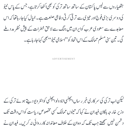
ہتھیاروں سے لیس پاکستان کے ساتھ ساتھ ترکی کو بھی اکٹھا کرتا ہے، جس کے پاس نیٹو
کی دوسری بڑی فوج اور تیزی سے ترقی کرتی دفاعی صنعت ہے۔ خیال کیا جا رہا تھا کہ اس
معاہدے سے سعودی عرب کو ایران میں جنگ سے لاحق خطرات کے پیش نظر مدد ملے
گی۔ تین سنی مسلم ممالک کے اس اتحاد کو ’’اسلامی نیٹو‘‘ بھی کہا جا رہا ہے۔
ADVERTISEMENT
لیکن اب ترکی کی سرکاری خبر رساں ایجنسی انادولو ایجنسی کو انٹرویو دیتے ہوئے ترکی کے
وزیر خارجہ ہاکان فیدان نے کہا کہ تینوں ممالک کسی مخصوص ریاست کو اس وقت تک
دشمن نہیں سمجھتے جب تک کہ وہ ان کے خلاف معاندانہ کارروائی نہ کریں۔ فیدان نے