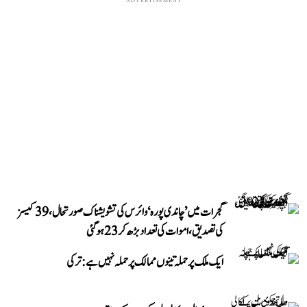
ADVERTISEMENT
گجرات میں ’چاندی پورہ‘ وائرس کی تشویشناک صورتحال، 39 کیسز
کی تصدیق، اموات کی تعداد بڑھ کر 23 ہوگئی
ایک ملک پر حملہ تینوں ممالک پر حملہ نہیں ہے: ترکی