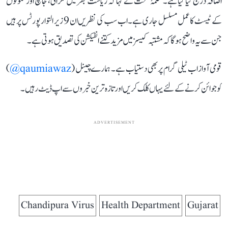
اضافہ درج کیا گیا ہے۔ محکمۂ صحت نے کہا کہ ریاست بھر میں نگرانی، جانچ اور نمونوں
کے ٹیسٹ کا عمل مسلسل جاری ہے۔ اب سب کی نظریں ان 9 زیر التوا رپورٹس پر ہیں
جن سے یہ واضح ہوگا کہ مشتبہ کیسز میں مزید کتنے انفیکشن کی تصدیق ہوتی ہے۔
قومی آواز اب ٹیلی گرام پر بھی دستیاب ہے۔ ہمارے چینل (
qaumiawaz@
)
کو جوائن کرنے کے لئے یہاں کلک کریں اور تازہ ترین خبروں سے اپ ڈیٹ رہیں۔
ADVERTISEMENT
Chandipura Virus
Health Department
Gujarat