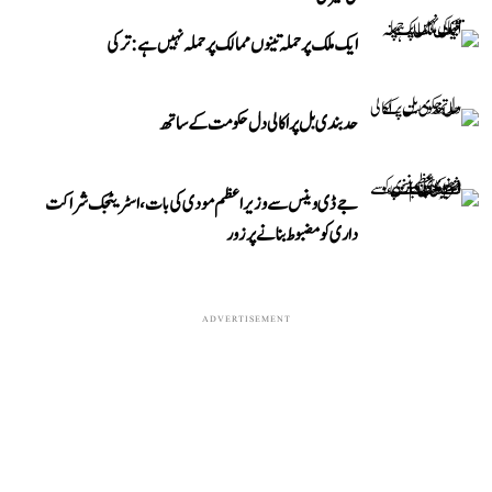
ایک ملک پر حملہ تینوں ممالک پر حملہ نہیں ہے: ترکی
حد بندی بل پر اکالی دل حکومت کے ساتھ
جے ڈی وینس سے وزیر اعظم مودی کی بات، اسٹریٹجک شراکت
داری کو مضبوط بنانے پر زور
ADVERTISEMENT