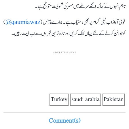
تاہم انہوں نے کہا کہ اگلے مرحلے میں مصر کی شمولیت متوقع ہے۔
قومی آواز اب ٹیلی گرام پر بھی دستیاب ہے۔ ہمارے چینل (
qaumiawaz@
)
کو جوائن کرنے کے لئے یہاں کلک کریں اور تازہ ترین خبروں سے اپ ڈیٹ رہیں۔
ADVERTISEMENT
Turkey
saudi arabia
Pakistan
Comment(s)