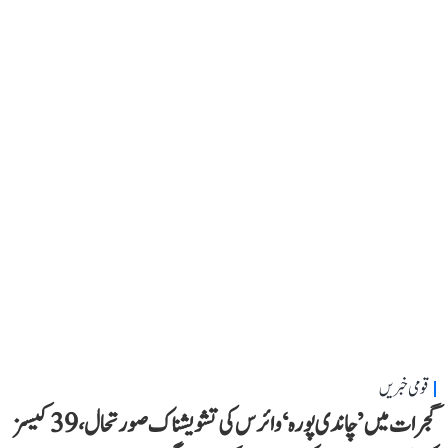
قومی خبریں
گجرات میں ’چاندی پورہ‘ وائرس کی تشویشناک صورتحال، 39 کیسز