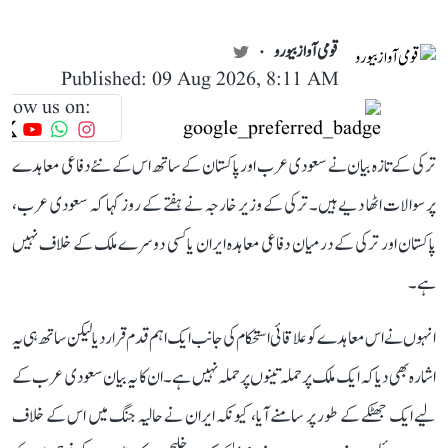
قومی آواز بیورو
Published: 09 Aug 2026, 8:11 AM
llow us on:
ترکی کے تازہ بیان نے سعودی عرب اور پاکستان کے ساتھ اس کے نئے دفاعی معاہدے
پر سوالات اٹھا دیے ہیں۔ ترکی کے وزیر خارجہ نے ہفتے کے روز کہا کہ سعودی عرب،
پاکستان اور ترکی کے درمیان دفاعی معاہدہ ایران یا کسی دوسرے ملک کے خلاف نہیں
ہے۔
انہوں نے اس معاہدے کو علاقائی استحکام کی جانب ایک اہم قدم قرار دیا لیکن ساتھ ہی یہ
اشارہ بھی دیا کہ ایک ملک پر حملہ تینوں پر حملہ نہیں ہے۔ ان کا یہ بیان سعودی عرب کے
لیے ایک جھٹکے کے طور پر سامنے آیا، کیونکہ ایران نے حالیہ جنگ میں اس کے خلاف