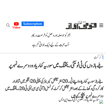
Subscription
Videos
ہجر کو حوصلہ اور وصل کو فرصت درکار
اک محبت کے لیے ایک جوانی کم ہے
کرکٹ
بلے بازوں کی ٹی ٹوئنٹی رینکنگ میں سوریہ کمار یادو دوسرے نمبر پر
بلے باز سوریہ کمار یادو اپنے ٹی۔ 20 انٹرنیشنل کیریئر کی پہلی 20 اننگز میں شاندار
کارکردگی دکھانے کے بعد انٹرنیشنل کرکٹ کونسل (آئی سی سی) کی ٹی 20 رینکنگ میں
دوسرے نمبر پر پہنچ گئے ہیں