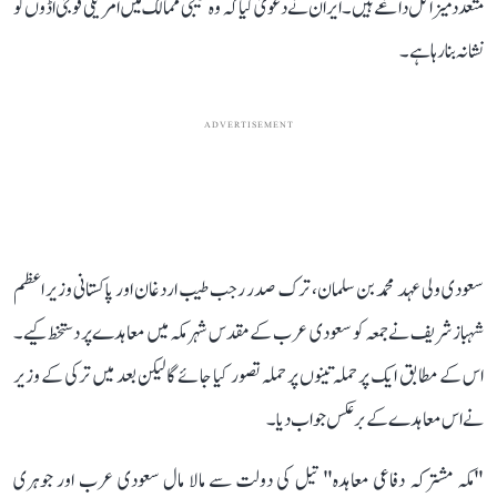
متعدد میزائل داغے ہیں۔ ایران نے دعویٰ کیا کہ وہ خلیجی ممالک میں امریکی فوجی اڈوں کو
نشانہ بنا رہا ہے۔
ADVERTISEMENT
سعودی ولی عہد محمد بن سلمان، ترک صدر رجب طیب اردغان اور پاکستانی وزیر اعظم
شہباز شریف نے جمعہ کو سعودی عرب کے مقدس شہر مکہ میں معاہدے پر دستخط کیے۔
اس کے مطابق ایک پر حملہ تینوں پر حملہ تصور کیا جائے گا لیکن بعد میں ترکی کے وزیر
نےاس معاہدے کے برعکس جواب دیا۔
"مکہ مشترکہ دفاعی معاہدہ" تیل کی دولت سے مالا مال سعودی عرب اور جوہری