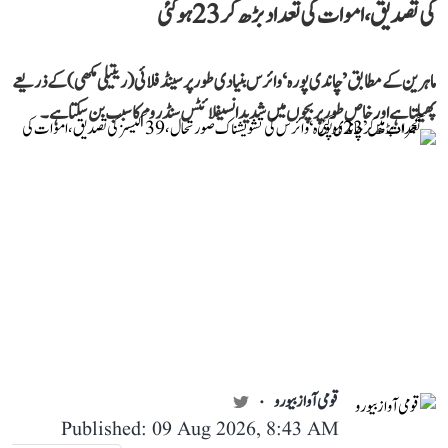
کی تصدیق، اموات کی تعداد بڑھ کر 23 ہوگئی
ماہرین کے مطابق ’چاندی پورہ‘ وائرس بنیادی طور پر سینڈ فلائی (ریتیلی مکھی) کے ذریعے
پھیلتا ہے اور خاص طور پر بچوں میں شدید انسیفلائٹس سنڈروم کا سبب بن سکتا ہے۔
قومی آواز بیورو
Published: 09 Aug 2026, 8:43 AM