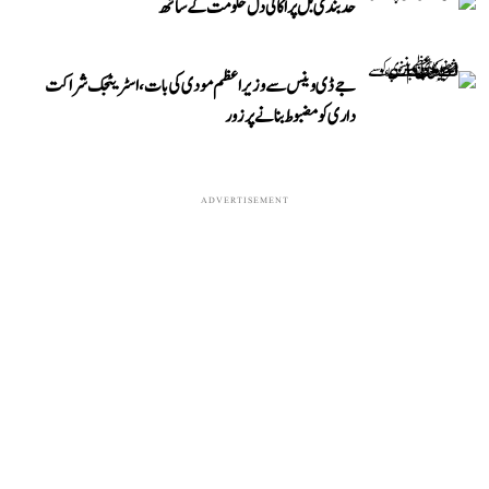
حد بندی بل پر اکالی دل حکومت کے ساتھ
جے ڈی وینس سے وزیر اعظم مودی کی بات، اسٹریٹجک شراکت
داری کو مضبوط بنانے پر زور
ADVERTISEMENT