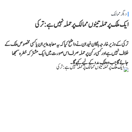
دیگر ممالک
ایک ملک پر حملہ تینوں ممالک پر حملہ نہیں ہے: ترکی
ترکی کے وزیر خارجہ ہاکان فیدان نے واضح کیا کہ یہ معاہدہ ایران یا کسی مخصوص ملک کے
خلاف نہیں ہے اور کسی رکن پر حملہ صرف اس صورت میں ایک مشترکہ خطرہ سمجھا
جائے گا جب وہ ملک مدد کے لیے کہے گا۔