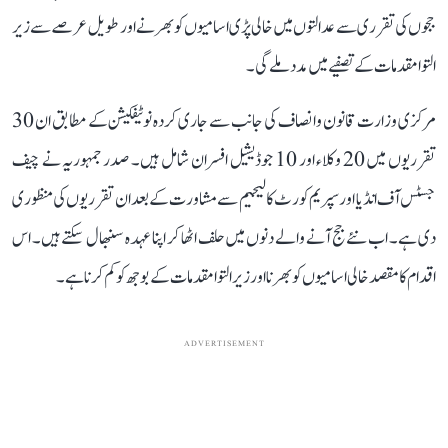
ججوں کی تقرری سے عدالتوں میں خالی پڑی اسامیوں کو بھرنے اور طویل عرصے سے زیر
التوا مقدمات کے تصفیے میں مدد ملے گی۔
مرکزی وزارت قانون و انصاف کی جانب سے جاری کردہ نوٹیفکیشن کے مطابق ان 30
تقرریوں میں 20 وکلاء اور 10 جوڈیشیل افسران شامل ہیں۔ صدر جمہوریہ نے چیف
جسٹس آف انڈیا اور سپریم کورٹ کالیجیم سے مشاورت کے بعد ان تقرریوں کی منظوری
دی ہے۔ اب نئے جج آنے والے دنوں میں حلف اٹھا کر اپنا عہدہ سنبھال سکتے ہیں۔ اس
اقدام کا مقصد خالی اسامیوں کو بھرنا اور زیر التوا مقدمات کے بوجھ کو کم کرنا ہے۔
ADVERTISEMENT