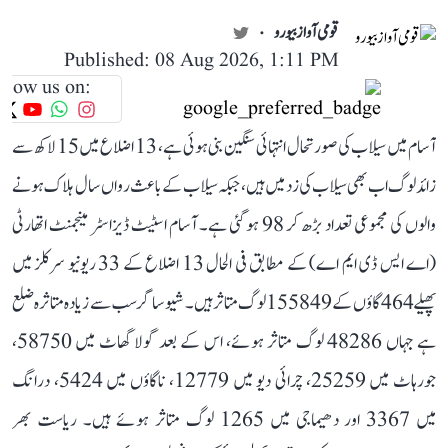
قومی آواز بیورو
Published: 08 Aug 2026, 1:11 PM
llow us on:
آسام میں سیلاب کی صورتحال انتہائی سنگین بنی ہوئی ہے، 13 اضلاع میں 15 لاکھ سے
زائد لوگ اب بھی سیلاب کی زد میں ہیں، جبکہ سیلاب کے باعث رواں سال ہلاک ہونے
والوں کی مجموعی تعداد بڑھ کر 98 ہو گئی ہے۔ آسام اسٹیٹ ڈیزاسٹر مینجمنٹ اتھارٹی
(اے ایس ڈی ایم اے) کے مطابق فی الحال 13 اضلاع کے 33 ریونیو سرکلز میں
پھیلے 464 گاؤں کے 155849 لوگ متاثر ہیں۔ شیو ساگر سب سے زیادہ متاثرہ ضلع
ہے جہاں 48286 لوگ متاثر ہوئے، اس کے بعد گولا گھاٹ میں 58750،
جورہاٹ میں 25259، چرائی دیو میں 12779، ناگاؤں میں 5424، درانگ
میں 3367 اور دھیماجی میں 1265 لوگ متاثر ہوئے ہیں۔ ریاست بھر