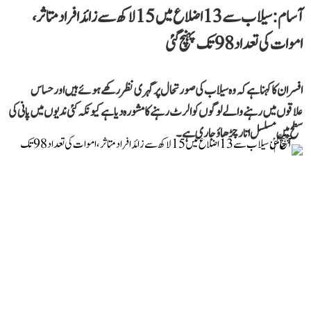
آسام: سیلاب سے 13 اضلاع میں 15 لاکھ سے زائد افراد متاثر،
اموات کی تعداد 98 تک پہنچ گئی
افسران کا کہنا ہے کہ وہ سیلاب کی صورتحال پر گہری نظر رکھے ہوئے ہیں اور حساس
علاقوں میں رہنے والے لوگوں کو الرٹ رہنے کا مشورہ دیا ہے کیونکہ کئی ندیوں میں پانی کی
سطح میں مسلسل اتار چڑھاؤ جاری ہے۔