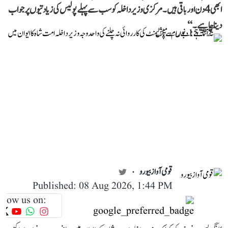
ابھی 4 دن اور باقی ہیں۔ مرکزی وزیر داخلہ کو سب سے پہلے پولیس کی زیادتیوں پر جواب
دینا چاہیے۔‘‘
قومی آواز بیورو
Published: 08 Aug 2026, 1:44 PM
llow us on: