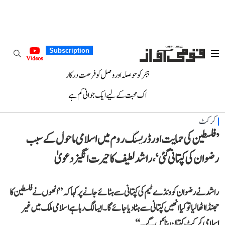
Subscription
Videos
ہجر کو حوصلہ اور وصل کو فرصت درکار
اک محبت کے لیے ایک جوانی کم ہے
کرکٹ
’فلسطین کی حمایت اور ڈریسنگ روم میں اسلامی ماحول کے سبب
رضوان کی کپتانی گئی‘، راشد لطیف کا حیرت انگیز دعویٰ
راشد نے رضوان کو ونڈے ٹیم کی کپتانی سے ہٹائے جانے پر کہا کہ ’’انھوں نے فلسطین کا
جھنڈا اٹھا لیا تو کیا انھیں کپتانی سے ہٹا دیا جائے گا۔ ایسا لگ رہا ہے اسلامی ملک میں غیر
اسلامی کرکٹ کپتان بنائیں گے۔‘‘