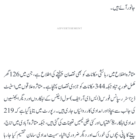
جانور آئے ہیں۔
ADVERTISEMENT
متاثرہ اضلاع میں رہائشی مکانات کو بھی نقصان پہنچنے کی اطلاع ہے، جن میں 126 گھر
مکمل طور پر تباہ جبکہ 344 مکانات کو جزوی نقصان پہنچا ہے۔ متاثرہ علاقوں میں اسٹیٹ
ڈیزاسٹر رسپانس فورس (ایس ڈی آر ایف) سول ڈیفنس کے اہلکاروں اور دیگر ایجنسیوں
کی جانب سے بچاؤ اور امدادی کارروائیاں جاری ہیں۔ رپورٹ میں بتایا گیا ہے کہ 219
امدادی اہلکار، 8 کشتیاں اور کئی طبی ٹیمیں تعینات کی گئی ہیں، جبکہ متاثرہ آبادی میں اناج،
پینے کا پانی، بچوں کی خوراک اور دیگر ضروری اشیاء سمیت امدادی سامان تقسیم کیا جا رہا