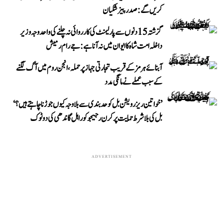
کریں گے: صدر پیزشکیان
گزشتہ 15 دنوں سے پارلیمنٹ کی کارروائی نہ چلنے کی واحد وجہ وزیر
داخلہ امت شاہ کا ایوان میں نہ آنا ہے: جے رام رمیش
آبنائے ہرمز کے قریب تجارتی جہاز پر حملہ، انجن روم میں آگ لگنے
کے سبب عملے نے مانگی مدد
’خواتین ریزرویشن بل کو حدبندی سے بلا وجہ کیوں جوڑنا چاہتے ہیں؟‘
بل کی بلا شرط حمایت پر کرن رجیجو کو راہل گاندھی کی دوٹوک
ADVERTISEMENT