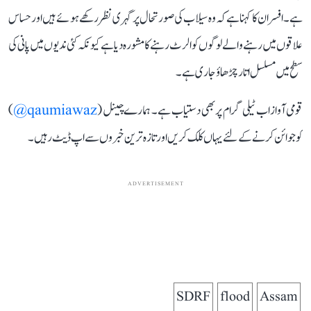
ہے۔ افسران کا کہنا ہے کہ وہ سیلاب کی صورتحال پر گہری نظر رکھے ہوئے ہیں اور حساس
علاقوں میں رہنے والے لوگوں کو الرٹ رہنے کا مشورہ دیا ہے کیونکہ کئی ندیوں میں پانی کی
سطح میں مسلسل اتار چڑھاؤ جاری ہے۔
قومی آواز اب ٹیلی گرام پر بھی دستیاب ہے۔ ہمارے چینل (
qaumiawaz@
)
کو جوائن کرنے کے لئے یہاں کلک کریں اور تازہ ترین خبروں سے اپ ڈیٹ رہیں۔
ADVERTISEMENT
SDRF
flood
Assam