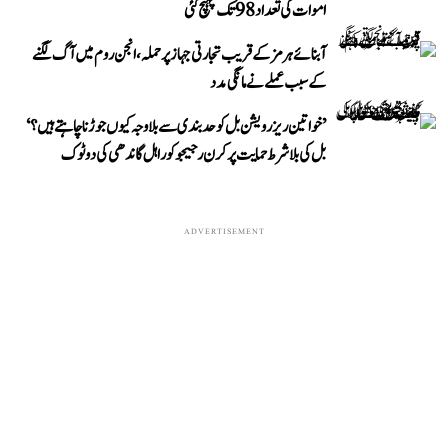
اموات کی تعداد 98 تک پہنچ گئی
آبنائے ہرمز کے قریب تجارتی جہاز پر حملہ، انجن روم میں آگ لگنے
کے سبب عملے نے مانگی مدد
’خواتین ریزرویشن بل کو حدبندی سے بلا وجہ کیوں جوڑنا چاہتے ہیں؟‘
بل کی بلا شرط حمایت پر کرن رجیجو کو راہل گاندھی کی دوٹوک
ADVERTISEMENT