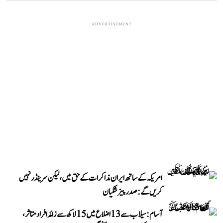
ADVERTISEMENT
امریکہ کے ساتھ ایران مذاکرات کے حق میں، لیکن سرینڈر نہیں
کریں گے: صدر پیزشکیان
آسام: سیلاب سے 13 اضلاع میں 15 لاکھ سے زائد افراد متاثر،