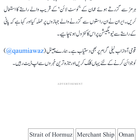
ہرمز سے گزرتے ہوئے عمان کے ’کوسٹ لائن‘ کے قریب والے راستے کا استعمال
کریں۔ ایران نے ان راستوں سے گزرنے والے جہازوں پر حملہ کیا اور کہا ہے کہ پانی
کے راستے سے نیویگیشن پر اس کا کنٹرول ہونا چاہیے۔
قومی آواز اب ٹیلی گرام پر بھی دستیاب ہے۔ ہمارے چینل (
qaumiawaz@
)
کو جوائن کرنے کے لئے یہاں کلک کریں اور تازہ ترین خبروں سے اپ ڈیٹ رہیں۔
ADVERTISEMENT
Strait of Hormuz
Merchant Ship
Oman