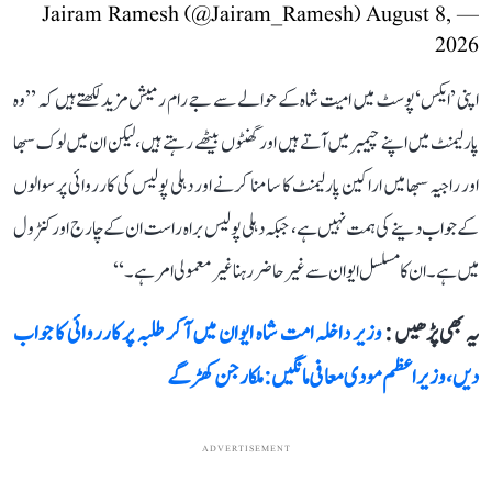
August 8,
— Jairam Ramesh (@Jairam_Ramesh)
2026
اپنی ’ایکس‘ پوسٹ میں امیت شاہ کے حوالے سے جے رام رمیش مزید لکھتے ہیں کہ ’’وہ
پارلیمنٹ میں اپنے چیمبر میں آتے ہیں اور گھنٹوں بیٹھے رہتے ہیں، لیکن ان میں لوک سبھا
اور راجیہ سبھا میں اراکین پارلیمنٹ کا سامنا کرنے اور دہلی پولیس کی کارروائی پر سوالوں
کے جواب دینے کی ہمت نہیں ہے، جبکہ دہلی پولیس براہ راست ان کے چارج اور کنٹرول
میں ہے۔ ان کا مسلسل ایوان سے غیر حاضر رہنا غیر معمولی امر ہے۔‘‘
یہ بھی پڑھیں :
وزیر داخلہ امت شاہ ایوان میں آ کر طلبہ پر کارروائی کا جواب
دیں، وزیر اعظم مودی معافی مانگیں: ملکارجن کھڑگے
ADVERTISEMENT