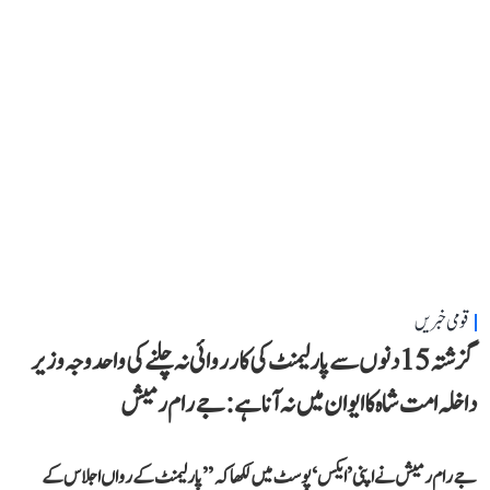
قومی خبریں
گزشتہ 15 دنوں سے پارلیمنٹ کی کارروائی نہ چلنے کی واحد وجہ وزیر
داخلہ امت شاہ کا ایوان میں نہ آنا ہے: جے رام رمیش
جے رام رمیش نے اپنی ’ایکس‘ پوسٹ میں لکھا کہ ’’پارلیمنٹ کے رواں اجلاس کے