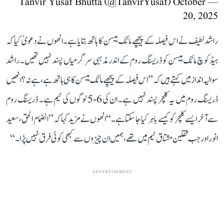
October
— Tanvir Yusaf Bhutta (@TanvirYusaf)
20, 2025
راشد لطیف نے اس فیصلہ کے پیچھے مائک ہیسن کا ہاتھ بتایا ہے۔ انھوں نے دعویٰ کیا کہ
ہیڈ کوچ مائک ہیسن کو ڈریسنگ روم کے اندر مذہبی سرگرمیاں پسند نہیں تھیں۔ راشد
سوالیہ انداز میں کہتے ہیں کہ ’’اس فیصلہ کے پیچھے مائک ہیسن کا ہی ہاتھ ہے، ہے نہ؟ انھیں
ڈریسنگ روم میں یہ کلچر پسند نہیں ہے۔ ان کی 6-5 لوگوں کی ٹیم ہے۔ ڈریسنگ روم
سے آخر ایسے کلچر کو کیسے باہر کیا جا سکتا ہے۔‘‘ انھوں نے مزید کہا کہ ’’انضمام الحق، سعید
انور اور جب ثقلین مشتاق ٹیم میں تھے، ہمیں ان چیزوں سے کبھی کوئی فرق نہیں پڑا۔‘‘
ADVERTISEMENT