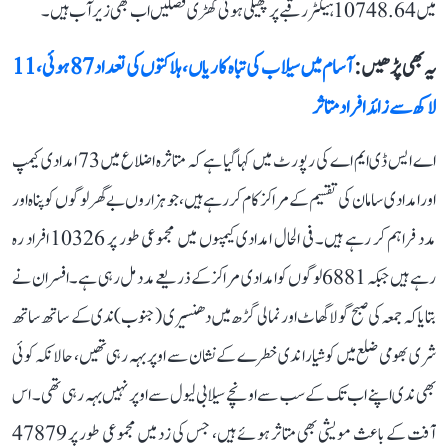
میں 10748.64 ہیکٹر رقبے پر پھیلی ہوئی کھڑی فصلیں اب بھی زیر آب ہیں۔
یہ بھی پڑھیں :
آسام میں سیلاب کی تباہ کاریاں، ہلاکتوں کی تعداد 87 ہوئی، 11
لاکھ سے زائد افراد متاثر
اے ایس ڈی ایم اے کی رپورٹ میں کہا گیا ہے کہ متاثرہ اضلاع میں 73 امدادی کیمپ
اور امدادی سامان کی تقسیم کے مراکز کام کر رہے ہیں، جو ہزاروں بے گھر لوگوں کو پناہ اور
مدد فراہم کر رہے ہیں۔ فی الحال امدادی کیمپوں میں مجموعی طور پر 10326 افراد رہ
رہے ہیں جبکہ 6881 لوگوں کو امدادی مراکز کے ذریعے مدد مل رہی ہے۔ افسران نے
بتایا کہ جمعہ کی صبح گولا گھاٹ اور نمالی گڑھ میں دھنسیری (جنوب) ندی کے ساتھ ساتھ
شری بھومی ضلع میں کوشیارا ندی خطرے کے نشان سے اوپر بہہ رہی تھیں، حالانکہ کوئی
بھی ندی اپنے اب تک کے سب سے اونچے سیلابی لیول سے اوپر نہیں بہہ رہی تھی۔ اس
آفت کے باعث مویشی بھی متاثر ہوئے ہیں، جس کی زد میں مجموعی طور پر 47879