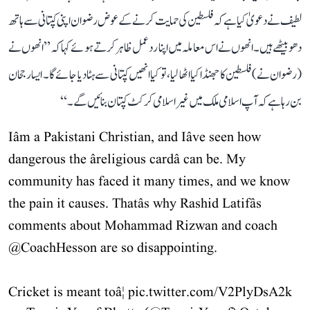
لطیف نے دعویٰ کیا ہے کہ فلسطین کی حمایت کرنے کے عوض رضوان اپنی کپتانی سے ہاتھ
دھو بیٹھے ہیں۔ انھوں نے اس معاملہ میں اپنا رد عمل ظاہر کرتے ہوئے کہا کہ ’’انھوں نے
(رضوان نے) فلسطین کا جھنڈا کیا اٹھا لیا، تو کیا انھیں کپتانی سے ہٹا دیا جائے گا۔ ایسا رجحان
بن رہا ہے کہ آپ اسلامی ملک میں غیر اسلامی کرکٹ کپتان بنائیں گے۔‘‘
Iâm a Pakistani Christian, and Iâve seen how
dangerous the âreligious cardâ can be. My
community has faced it many times, and we know
the pain it causes. Thatâs why Rashid Latifâs
comments about Mohammad Rizwan and coach
@CoachHesson
are so disappointing.
Cricket is meant toâ¦
pic.twitter.com/V2PlyDsA2k