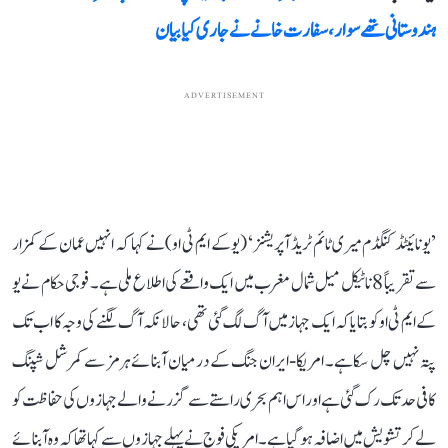
ہندوستانی تھے سوار، سفارت خانے نے جاری کیا بیان
ADVERTISEMENT
’یونائیٹڈ کنگڈم میری ٹائم ٹریڈ آپریشنز‘ (یو کے ایم ٹی او) نے کہا کہ انہیں عمان کے کمزار
سے تقریباً 8 ناٹیکل میل شمال مغرب میں ایک واقعے کی اطلاع ملی ہے۔ فوجی حکام نے یو
کے ایم ٹی او کو بتایا کہ ایک جہاز میں آگ لگ گئی تھی، حالانکہ آگ لگنے کی وجہ کا اب تک
پتہ نہیں چل سکا ہے۔ امریکا-ایران جنگ کے درمیان آبنائے ہرمز سے کمرشل شپنگ
کافی حد تک رک گئی ہے اور اس اہم بحری راستے سے گزرنے والے جہازوں کی حفاظت کو
لے کر تشویش میں اضافہ ہو گیا ہے۔ امریکی فوج نے پہلے جہازوں سے کہا تھا کہ وہ آبنائے