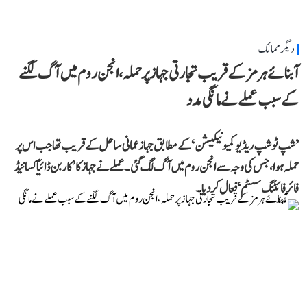
دیگر ممالک
آبنائے ہرمز کے قریب تجارتی جہاز پر حملہ، انجن روم میں آگ لگنے
کے سبب عملے نے مانگی مدد
’شپ ٹو شپ ریڈیو کمیونیکیشن‘ کے مطابق جہاز عمانی ساحل کے قریب تھا جب اس پر
حملہ ہوا، جس کی وجہ سے انجن روم میں آگ لگ گئی۔ عملے نے جہاز کا ’کاربن ڈائیآکسائیڈ
فائر فائٹنگ سسٹم‘ فعال کر دیا۔