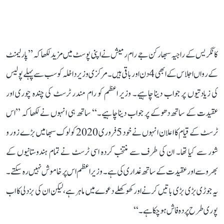
کانگریس کے راجیہ سبھا رکن جے رام رمیش نے اپنی پوسٹ میں مزید لکھا کہ ’’پارلیمنٹ
کے رواں اجلاس کے ابھی 4 دن اور باقی ہیں۔ مرکزی وزیر داخلہ کو سب سے پہلے پولیس
کی زیادتیوں پر جواب دینا چاہیے۔ وزیر اعظم کو رام مندر ٹرسٹ کی چندہ چوری اور
عقیدت کے ساتھ دھوکے پر جواب دینا چاہیے۔‘‘ ساتھ ہی انہوں نے لکھا کہ ’’اس
ٹرسٹ کے قیام کا اعلان انہوں نے خود 5 فروری 2020 کو لوک سبھا میں بڑے زور و
شور سے کیا تھا۔ ان کی طرف سے منتخب کردہ اسی ٹرسٹ نے تمام ہندوستانیوں کے
بھروسے اور عقیدت کے ساتھ غداری کی ہے۔ وزیر اعظم اس پر خاموش نہیں رہ سکتے۔
یہ جوڑی بڑی بڑی باتیں کرنے اور کھوکھلے دعوے میں ماہر ہے، لیکن ان کی بزدلی کا اب
پوری طرح پردہ فاش ہو چکا ہے۔‘‘