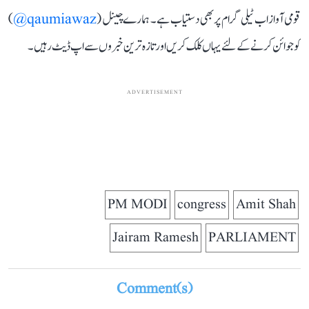
قومی آواز اب ٹیلی گرام پر بھی دستیاب ہے۔ ہمارے چینل (
qaumiawaz@
)
کو جوائن کرنے کے لئے یہاں کلک کریں اور تازہ ترین خبروں سے اپ ڈیٹ رہیں۔
ADVERTISEMENT
PM MODI
congress
Amit Shah
Jairam Ramesh
PARLIAMENT
Comment(s)