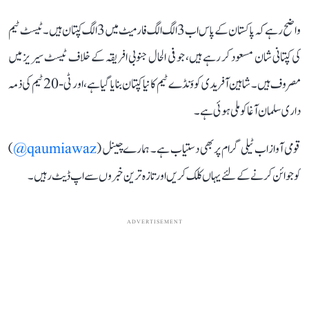
واضح رہے کہ پاکستان کے پاس اب 3 الگ الگ فارمیٹ میں 3 الگ کپتان ہیں۔ ٹیسٹ ٹیم
کی کپتانی شان مسعود کر رہے ہیں، جو فی الحال جنوبی افریقہ کے خلاف ٹیسٹ سیریز میں
مصروف ہیں۔ شاہین آفریدی کو وَنڈے ٹیم کا نیا کپتان بنایا گیا ہے، اور ٹی-20 ٹیم کی ذمہ
داری سلمان آغا کو ملی ہوئی ہے۔
قومی آواز اب ٹیلی گرام پر بھی دستیاب ہے۔ ہمارے چینل (
qaumiawaz@
)
کو جوائن کرنے کے لئے یہاں کلک کریں اور تازہ ترین خبروں سے اپ ڈیٹ رہیں۔
ADVERTISEMENT