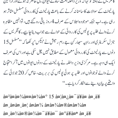
کانگریس نے ہفتہ کو کہا کہ وزیر داخلہ امت شاہ کے ایوان میں حاضر نہ ہونے اور اراکین
پارلیمنٹ کے سوالات کا سامنا نہ کرنے کے باعث پارلیمنٹ کی کارروائی مسلسل متاثر ہو
رہی ہے۔ اب جبکہ موجودہ اجلاس کے صرف 4 روز باقی رہ گئے ہیں، تو انہیں مظاہرہ
کرنے والے طلبہ پر پولیس کی کارروائی کے حوالے سے جواب دینا چاہیے۔ کانگریس کے
جنرل سکریٹری اور راجیہ سبھا رکن جے رام رمیش نے ’ایکس‘ پر لکھا کہ ’’مسلسل 15
دنوں سے پارلیمنٹ کی کارروائی معمول کے مطابق نہیں چل سکی ہے اور اس کی صرف
ایک ہی وجہ ہے۔ مرکزی وزیر داخلہ نے پارلیمنٹ کے دونوں ایوانوں میں آکر احتجاج
کرنے والے نوجوانوں اور طلبہ پر ہوئی پولیس کی بربریت، خاص کر 20 جولائی کے
واقعے پر بیان دینے سے انکار کر دیا ہے۔‘‘
à¤²à¤à¤¾à¤¤à¤¾à¤° 15 à¤¦à¤¿à¤¨à¥à¤ à¤¸à¥
à¤¸à¤à¤¸à¤¦ à¤à¤¾ à¤à¤¾à¤®à¤à¤¾à¤
à¤¸à¤¾à¤®à¤¾à¤¨à¥à¤¯ à¤°à¥à¤ª à¤¸à¥