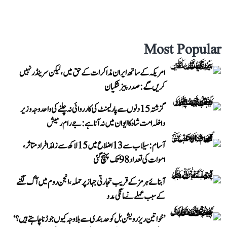
Most Popular
امریکہ کے ساتھ ایران مذاکرات کے حق میں، لیکن سرینڈر نہیں
کریں گے: صدر پیزشکیان
گزشتہ 15 دنوں سے پارلیمنٹ کی کارروائی نہ چلنے کی واحد وجہ وزیر
داخلہ امت شاہ کا ایوان میں نہ آنا ہے: جے رام رمیش
آسام: سیلاب سے 13 اضلاع میں 15 لاکھ سے زائد افراد متاثر،
اموات کی تعداد 98 تک پہنچ گئی
آبنائے ہرمز کے قریب تجارتی جہاز پر حملہ، انجن روم میں آگ لگنے
کے سبب عملے نے مانگی مدد
’خواتین ریزرویشن بل کو حدبندی سے بلا وجہ کیوں جوڑنا چاہتے ہیں؟‘