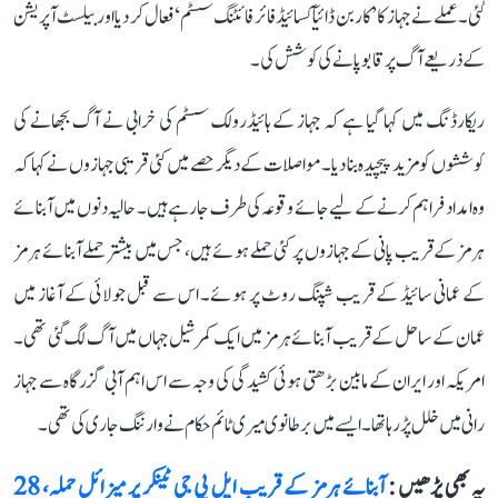
گئی۔ عملے نے جہاز کا ’کاربن ڈائیآکسائیڈ فائر فائٹنگ سسٹم‘ فعال کر دیا اور بیلسٹ آپریشن
کے ذریعے آگ پر قابو پانے کی کوشش کی۔
ریکارڈنگ میں کہا گیا ہے کہ جہاز کے ہائیڈرولک سسٹم کی خرابی نے آگ بجھانے کی
کوششوں کو مزید پیچیدہ بنا دیا۔ مواصلات کے دیگر حصے میں کئی قریبی جہازوں نے کہا کہ
وہ امداد فراہم کرنے کے لیے جائے وقوعہ کی طرف جا رہے ہیں۔ حالیہ دنوں میں آبنائے
ہرمز کے قریب پانی کے جہازوں پر کئی حملے ہوئے ہیں، جس میں بیشتر حملے آبنائے ہرمز
کے عمانی سائیڈ کے قریب شپنگ روٹ پر ہوئے۔ اس سے قبل جولائی کے آغاز میں
عمان کے ساحل کے قریب آبنائے ہرمز میں ایک کمرشیل جہاں میں آگ لگ گئی تھی۔
امریکہ اور ایران کے مابین بڑھتی ہوئی کشیدگی کی وجہ سے اس اہم آبی گزرگاہ سے جہاز
رانی میں خلل پڑ رہا تھا۔ ایسے میں برطانوی میری ٹائم حکام نے وارننگ جاری کی تھی۔
یہ بھی پڑھیں :
آبنائے ہرمز کے قریب ایل پی جی ٹینکر پر میزائل حملہ، 28