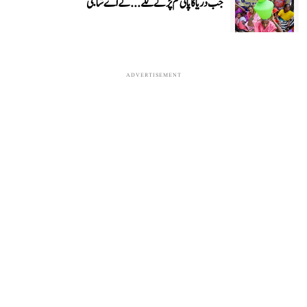
جب دریا کا پانی کم پڑنے لگے...کے اے شاجی
ADVERTISEMENT