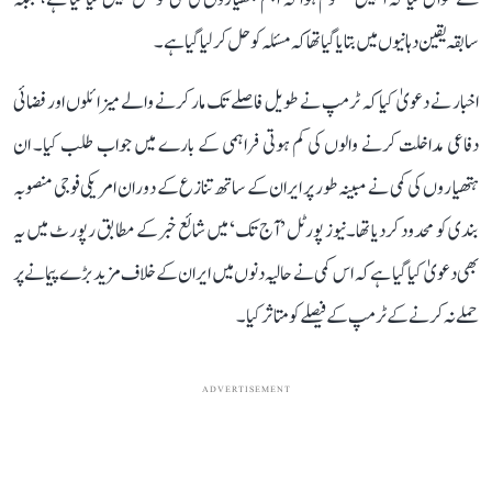
سابقہ ​​یقین دہانیوں میں بتا یا گیا تھا کہ مسئلہ کو حل کر لیا گیا ہے۔
اخبار نے دعویٰ کیا کہ ٹرمپ نے طویل فاصلے تک مار کرنے والے میزائلوں اور فضائی
دفاعی مداخلت کرنے والوں کی کم ہوتی فراہمی کے بارے میں جواب طلب کیا۔ ان
ہتھیاروں کی کمی نے مبینہ طور پر ایران کے ساتھ تنازع کے دوران امریکی فوجی منصوبہ
بندی کو محدود کر دیا تھا۔نیوز پورٹل ’آج تک‘ میں شائع خبر کے مطابق رپورٹ میں یہ
بھی دعویٰ کیا گیا ہے کہ اس کمی نے حالیہ دنوں میں ایران کے خلاف مزید بڑے پیمانے پر
حملے نہ کرنے کے ٹرمپ کے فیصلے کو متاثر کیا۔
ADVERTISEMENT