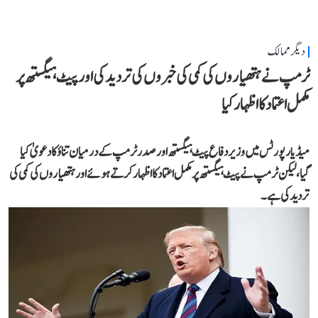
دیگر ممالک
ٹرمپ نے ہتھیاروں کی کمی کی خبروں کی تردید کی اور پیٹ ہیگستھ پر
مکمل اعتماد کا اظہار کیا
میڈیا رپورٹس میں وزیر دفاع پیٹ ہیگستھ اور صدر ٹرمپ کے درمیان تناؤ کا دعویٰ کیا
گیا، لیکن ٹرمپ نے پیٹ ہیگستھ پر مکمل اعتماد کا اظہار کرتے ہوئے اور ہتھیاروں کی کمی کی
تردید کی ہے۔