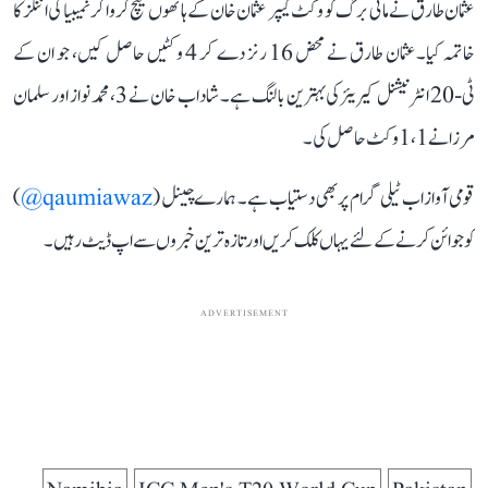
عثمان طارق نے مائی برگ کو وکٹ کیپر عثمان خان کے ہاتھوں کیچ کروا کر نمیبیا کی اننگز کا
خاتمہ کیا۔عثمان طارق نے محض 16 رنز دے کر 4 وکٹیں حاصل کیں، جو ان کے
ٹی-20 انٹرنیشنل کیریئر کی بہترین بالنگ ہے۔ شاداب خان نے 3، محمد نواز اور سلمان
مرزا نے 1،1 وکٹ حاصل کی۔
قومی آواز اب ٹیلی گرام پر بھی دستیاب ہے۔ ہمارے چینل (
qaumiawaz@
)
کو جوائن کرنے کے لئے یہاں کلک کریں اور تازہ ترین خبروں سے اپ ڈیٹ رہیں۔
ADVERTISEMENT