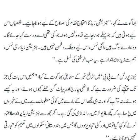
بھاگوت نے کہا، " جنریشن زیڈ کا احتجاج نظام کی اصلاح کے لیے ہونا چاہیے۔ غلطیاں اس
لیے ہوتی ہیں کہ جو پہلے ہونا چاہیے تھا وہ نہیں ہوا۔ جو کمی تھی اسے درست کیا جائے گا۔
وہ ہمارے لوگ ہیں، اگلی نسل، اس لیے وہ ملک دشمن نہیں ہیں۔ جنریشن زیڈ ، نئی نسل،
ہم سے زیادہ ایماندار ہے۔ یہ حب الوطنی کی نسل ہے۔"
نیوز پورٹل ’اے بی پی‘ میں شائع خبر کے مطابق بھاگوت نے کہا، "ہمیں اس بات کی جڑ
تک پہنچنے کی ضرورت ہے کہ لاٹھی چارج اور پیلٹ گن حملے کیوں ہوئے، اور یہ کیسے
ہوئے۔ نہ تو آپ کو اور نہ ہی مجھے اس کے بارے میں کوئی معلومات ہے۔ میں نے خبروں
میں پڑھا ہے کہ کچھ ماڈیولز میں دراندازی کی گئی ہے۔ اگر مجھ سے جنریشن زیڈ پر اندھا اعتماد
کرنے کو کہا گیا تو میں اور کئی تجاویز دوں گا جس میں ہندوستانی اسکولوں میں تعلیم کو تجارتی
نہیں ہونا چاہیے۔‘‘