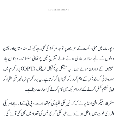
ADVERTISEMENT
رپورٹ میں مئی-اگست کے عرصے پر توجہ مرکوز کی گئی ہے کیونکہ ہندوستان اور چین
دونوں کے لیے سالانہ جاری ہونے والے تقریباً تین چوتھائی اسٹوڈنٹ ویزا ان چار
مہینوں کے دوران ہوتے ہیں۔ یہ آپشنل پرہکٹیکل ٹریننگ (OPT) پروگرام میں
ہندوستانی گریجویٹس کے اہم کردار کو بھی اجاگر کرتا ہے۔ یہ پروگرام اہل غیر ملکی طلباء کو
اپنی تعلیم مکمل کرنے کے بعد امریکہ میں کام کرنے کی اجازت دیتا ہے۔
سنٹر فار امیگریشن اسٹڈیز نے کہا کہ غیر ملکی طلباء کی کم تعداد سے او پی ٹی کے ذریعے امریکی
افرادی قوت میں داخل ہونے والے غیر ملکی گریجویٹس کی تعداد میں بھی کمی آئے گی۔