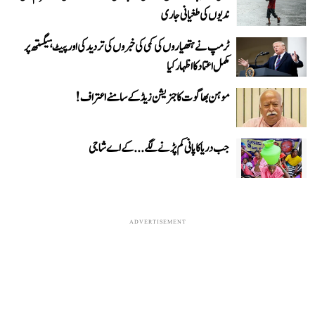
ندیوں کی طغیانی جاری
ٹرمپ نے ہتھیاروں کی کمی کی خبروں کی تردید کی اور پیٹ ہیگستھ پر
مکمل اعتماد کا اظہار کیا
موہن بھاگوت کا جنریشن زیڈ کے سامنے اعتراف!
جب دریا کا پانی کم پڑنے لگے...کے اے شاجی
ADVERTISEMENT