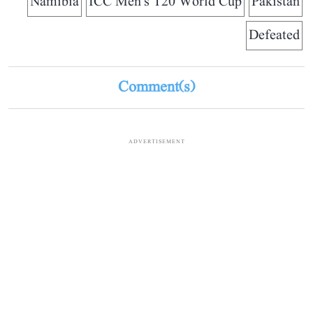
Namibia
ICC Men's T20 World Cup
Pakistan
Defeated
Comment(s)
ADVERTISEMENT