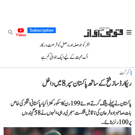
Subscription
Videos
ہجر کو حوصلہ اور وصل کو فرصت درکار
اک محبت کے لیے ایک جوانی کم ہے
کرکٹ
ریکارڈ ساز فتح کے ساتھ پاکستان سپر 8 میں داخل
پاکستان نے پہلے بیٹنگ کرتے ہوئے199 رن کا اسکور کھڑا کیا، پاکستانی اننگز کی خاص
بات صاحبزادہ فرحان کی ناقابل شکست سنچری رہی، انہوں نے 58 گیندوں
پر100رنز بنائے۔