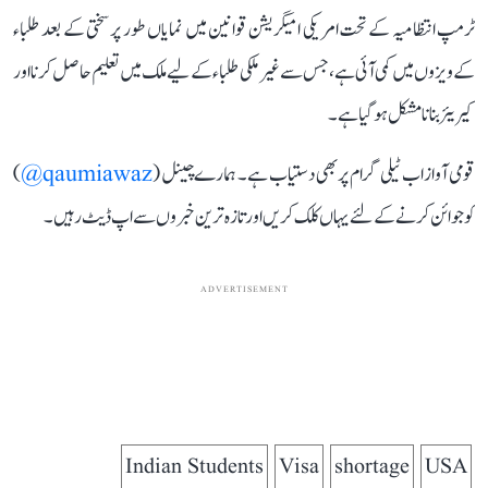
ٹرمپ انتظامیہ کے تحت امریکی امیگریشن قوانین میں نمایاں طور پر سختی کے بعد طلباء
کے ویزوں میں کمی آئی ہے، جس سے غیر ملکی طلباء کے لیے ملک میں تعلیم حاصل کرنا اور
کیریئر بنانا مشکل ہو گیا ہے۔
قومی آواز اب ٹیلی گرام پر بھی دستیاب ہے۔ ہمارے چینل (
qaumiawaz@
)
کو جوائن کرنے کے لئے یہاں کلک کریں اور تازہ ترین خبروں سے اپ ڈیٹ رہیں۔
ADVERTISEMENT
Indian Students
Visa
shortage
USA