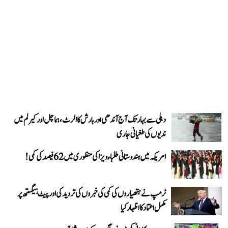
دہلی سے بہار تک آج آندھی اور بارش کا الرٹ، ہماچل اور کیرلم میں
ندیوں کی طغیانی جاری
امریکہ میں ہندوستانی طلباء ویزا کی منظوری میں 62 فیصد کی کمی!
ٹرمپ نے ہتھیاروں کی کمی کی خبروں کی تردید کی اور پیٹ ہیگستھ پر
مکمل اعتماد کا اظہار کیا