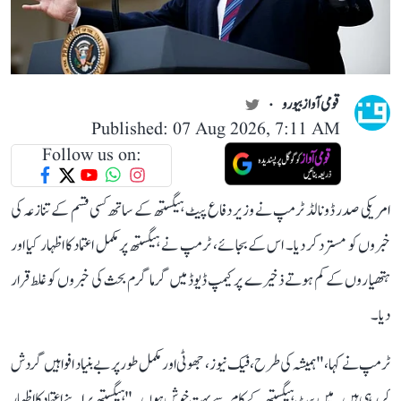
قومی آواز بیورو
Published: 07 Aug 2026, 7:11 AM
Follow us on:
امریکی صدر ڈونالڈ ٹرمپ نے وزیر دفاع پیٹ ہیگستھ کے ساتھ کسی قسم کے تنازعہ کی
خبروں کو مسترد کر دیا۔ اس کے بجائے، ٹرمپ نے ہیگستھ پر مکمل اعتماد کا اظہار کیا اور
ہتھیاروں کے کم ہوتے ذخیرے پر کیمپ ڈیوڈ میں گرما گرم بحث کی خبروں کو غلط قرار
دیا۔
ٹرمپ نے کہا، "ہمیشہ کی طرح، فیک نیوز ، جھوٹی اور مکمل طور پر بے بنیاد افواہیں گردش
کر رہی ہیں۔ میں پیٹ ہیگستھ کے کام سے بہت خوش ہوں۔" ہیگستھ پر اپنے اعتماد کا اظہار