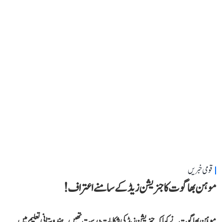
قومی خبریں
موہن بھاگوت کا جنریشن زیڈ کے سامنے اعتراف!
موہن بھاگوت نے کہاکہ جنریشن زیڈ کی شکایات درست تھیں۔ ہندوستانی تعلیم میں