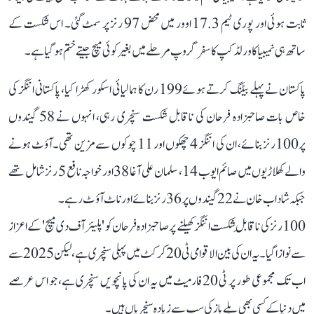
ثابت ہوئی اور پوری ٹیم 17.3 اوور میں محض 97 رنز پر سمٹ گئی۔ اس شکست کے
ساتھ ہی نمیبیا کا ورلڈ کپ کا سفر گروپ مرحلے میں بغیر کوئی میچ جیتے ختم ہو گیا ہے۔
پاکستان نے پہلے بیٹنگ کرتے ہوئے199 رن کا ہمالیائی اسکور کھڑا کیا، پاکستانی اننگز کی
خاص بات صاحبزادہ فرحان کی ناقابل شکست سنچری رہی، انہوں نے 58 گیندوں
پر100رنز بنائے، ان کی اننگز 4 چھکوں اور 11 چوکوں سے مزین تھی۔آؤٹ ہونے
والے کھلاڑیوں میں صائم ایوب 14، سلمان علی آغا 38 اور خواجہ نافع 5 رنز شامل تھے
جبکہ شاداب خان نے 22 گیندوں پر 36 رنز بنائے اور ناٹ آؤٹ رہے۔
100 رنز کی ناقابلِ شکست اننگز کھیلنے پر صاحبزادہ فرحان کو 'پلیئر آف دی میچ' کے اعزاز
سے نوازا گیا۔ یہ ان کی بین الاقوامی ٹی 20 کرکٹ میں پہلی سنچری ہے، لیکن 2025 سے
اب تک مجموعی طور پر ٹی 20 فارمیٹ میں یہ ان کی پانچویں سنچری ہے، جو اس عرصے
میں دنیا کے کسی بھی بلے باز کی سب سے زیادہ سنچریاں ہیں۔