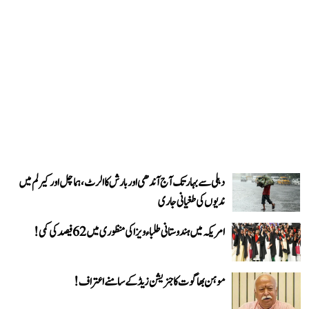
دہلی سے بہار تک آج آندھی اور بارش کا الرٹ، ہماچل اور کیرلم میں
ندیوں کی طغیانی جاری
امریکہ میں ہندوستانی طلباء ویزا کی منظوری میں 62 فیصد کی کمی!
موہن بھاگوت کا جنریشن زیڈ کے سامنے اعتراف!