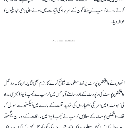
کرتے ہوئے ٹرمپ نے پینٹاگون کے سربراہ کی قیادت میں ہونے والی بڑی تبدیلیوں کا
حوالہ دیا۔
ADVERTISEMENT
انہوں نے واشنگٹن پوسٹ پر غلط معلومات شائع کرنے کا الزام بھی لگایا۔ ان کا یہ ردعمل
واشنگٹن پوسٹ کی رپورٹ کے بعد سامنے آیا جس میں ٹرمپ نے کیمپ ڈیوڈ (بحری امداد
کی سہولت) میں امریکی ہتھیاروں کی شدید قلت کے بارے میں ہیگستھ سے سوال کیا
تھا۔ واشنگٹن پوسٹ کے مطابق ٹرمپ نے کیمپ ڈیوڈ میں ملاقات کے دوران ہیگستھ
سے سوال کیا کہ انہیں معلوم ہوا کہ اہم ہتھیاروں کی کمی کو حل نہیں کیا گیا ہے، جبکہ