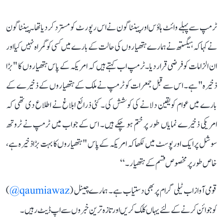
ٹرمپ سے پہلے وائٹ ہاؤس اور پینٹاگون نے اس رپورٹ کو مسترد کر دیا تھا۔ پینٹاگون
نے کہا کہ ہیگستھ نے ہمارے ہتھیاروں کی حالت کے بارے میں کسی کو گمراہ نہیں کیا اور
ان الزامات کو فرضی قرار دیا۔ٹرمپ اب کہتے ہیں کہ امریکہ کے پاس ہتھیاروں کا "بڑا
ذخیرہ" ہے۔ اس سے قبل جمعرات کو ٹرمپ نے ملک کے ہتھیاروں کے ذخیرے کے
بارے میں عوام کو یقین دلانے کی کوشش کی۔ کئی ذرائع ابلاغ نے اطلاع دی تھی کہ
امریکی ذخیرے نمایاں طور پر ختم ہو چکے ہیں۔ اس کے جواب میں ٹرمپ نے ٹروتھ
سوشل پر ایک اور پوسٹ میں لکھا کہ امریکہ کے پاس "ہتھیاروں کا بہت بڑا ذخیرہ ہے،
خاص طور پر مخصوص قسم کے ہتھیار۔‘‘
قومی آواز اب ٹیلی گرام پر بھی دستیاب ہے۔ ہمارے چینل (
qaumiawaz@
)
کو جوائن کرنے کے لئے یہاں کلک کریں اور تازہ ترین خبروں سے اپ ڈیٹ رہیں۔