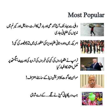
Most Popular
دہلی سے بہار تک آج آندھی اور بارش کا الرٹ، ہماچل اور کیرلم میں
ندیوں کی طغیانی جاری
امریکہ میں ہندوستانی طلباء ویزا کی منظوری میں 62 فیصد کی کمی!
ٹرمپ نے ہتھیاروں کی کمی کی خبروں کی تردید کی اور پیٹ ہیگستھ پر
مکمل اعتماد کا اظہار کیا
موہن بھاگوت کا جنریشن زیڈ کے سامنے اعتراف!
جب دریا کا پانی کم پڑنے لگے...کے اے شاجی