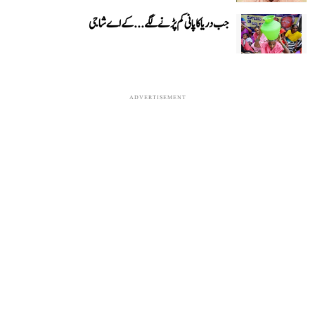
جب دریا کا پانی کم پڑنے لگے...کے اے شاجی
ADVERTISEMENT