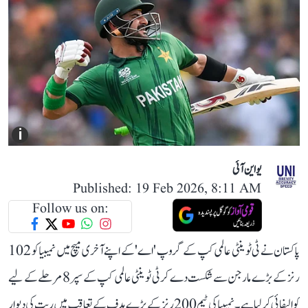
i
یو این آئی
Published: 19 Feb 2026, 8:11 AM
Follow us on:
پاکستان نے ٹی ٹوینٹی عالمی کپ کے گروپ 'اے' کے اپنے آخری میچ میں نمیبیا کو 102
رنز کے بڑے مارجن سے شکست دے کر ٹی ٹوینٹی عالمی کپ کے سپر 8 مرحلے کے لیے
کوالیفائی کر لیا ہے۔ نمیبیا کی ٹیم 200 رنز کے بڑے ہدف کے تعاقب میں ریت کی دیوار