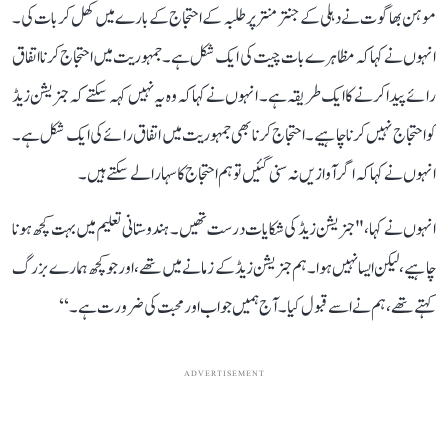
موہن بھاگوت نے دہلی کے جنتر منتر پر طلبہ کے احتجاج کے بارے میں کھل کر بات کی۔
انہوں نے کہا کہ مظاہرے بات چیت کی ایک شکل ہے۔ جمہوریت میں احتجاج کرنا اتفاق
رائے پیدا کرنے کا ایک طریقہ ہے۔ انہوں نے کہا کہ وہ یہ نہیں کہہ سکتے کہ جنریشن زیڈ
کو احتجاج نہیں کرنا چاہیے۔احتجاج کرنا بھی جمہوریت میں اتفاق رائے کی ایک شکل ہے۔
انہو ں نے کہا کہ اگر آوازیں نہ سنی گئیں تو ہم احتجاج کا سہارا لے سکتے ہیں۔
انہوں نے کہا، " جنریشن زیڈ کی شکایات درست تھیں۔ ہندوستانی تعلیم میں بہت کچھ ہونا
چاہیے، لیکن ایسا نہیں ہوا۔ ہم جنریشن زیڈ کے زمانے میں تھے، اور جو کچھ ہمارے بزرگ
کہتے تھے، ہم نےاسے قبول کیا۔ آج ہمیں جواب اور محبت کی ضرورت ہے۔‘‘
ADVERTISEMENT