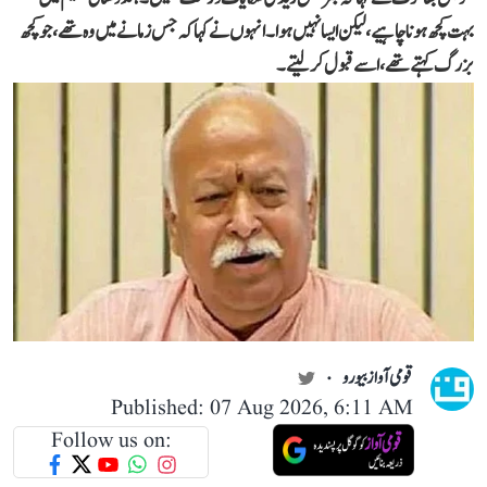
بہت کچھ ہونا چاہیے، لیکن ایسا نہیں ہوا۔انہوں نے کہا کہ جس زمانے میں وہ تھے،جو کچھ
بزرگ کہتے تھے، اسے قبول کر لیتے۔
قومی آواز بیورو
Published: 07 Aug 2026, 6:11 AM
Follow us on: