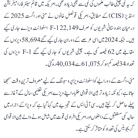
کہ یہ کمی چینی طالب علموں کی کمی سے بھی زیادہ تھی۔ امریکہ میں قائم سینٹر فار امیگریشن
اسٹڈیز (CIS) کے مطابق، امریکی قونصل خانوں نے مئی اور اگست 2025 کے
درمیان ہندوستانی شہریوں کو صرف 22,149 F-1 اسٹوڈنٹ ویزے جاری کیے
ہیں۔ جبکہ 2024 میں اسی عرصے کے دوران جاری کیے گئے 58,694 ویزوں کے
مقابلے میں 62 فیصد کمی ہے۔ چینی شہریوں کو جاری کیے گئے F-1 ویزوں کی
تعداد 34 فیصد کم ہو کر 61,075 سے 40,034 رہ گئی۔
مئی-اگست کے دورانیے کوا سٹوڈنٹ ویزا پروسیسنگ کے لیے مصروف ترین وقت سمجھا
جاتا ہے، کیونکہ زیادہ تر بین الاقوامی طلباء اپنے ویزے امریکی تعلیمی سال کے آغاز سے
پہلے حاصل کر لیتے ہیں۔ سی آئی ایس کے تجزیے میں کہا گیا ہے کہ ویزا کے اجراء میں
حالیہ کمی مستقبل کے داخلوں اور امریکی افرادی قوت میں شامل ہونے والے بین الاقوامی
گریجویٹس کی تعداد کو متاثر کر سکتی ہے۔