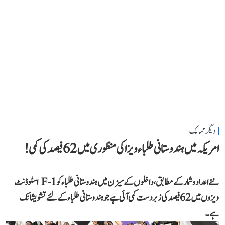
دیگر ممالک
امریکہ میں ہندوستانی طلباء ویزا کی منظوری میں 62 فیصد کی کمی!
نئے اعداد و شمار کے مطابق، داخلوں کے سیزن میں ہندوستانی طلباء کو F-1 اسٹوڈنٹ
ویزوں میں 62 فیصد کی زبردست کمی آئی ہے جو ہندوستانی طلباء کے لئے تشویشانک
ہے۔