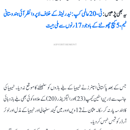
یہ بھی پڑھیں :
ٹی-20 عالمی کپ: نیدرلینڈ کے خلاف لاپروا نظر آئی ہندوستانی
ٹیم، 5 کیچ چھوٹنے کے باوجود 17 رنوں سے ملی جیت
ADVERTISEMENT
جس کے بعد پاکستانی اسپنرز نے نمیبیا کے بلے بازوں کو سنبھلنے کا موقع نہ دیا۔ نمیبیا کی
جانب سے لارین اسٹین کیمپ (23) اور الیگزینڈر (20) کے علاوہ کوئی بھی بلے باز دہائی
کا ہندسہ پار نہ کر سکا۔ عثمان نے 12ویں اوور میں گیند سنبھالی اور نمیبیا کے مڈل اور لوئر
آرڈر کو تہس نہس کر دیا۔