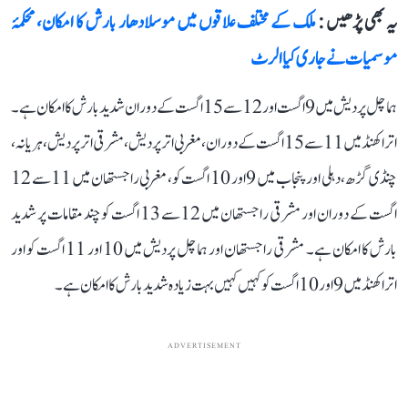
یہ بھی پڑھیں :
ملک کے مختلف علاقوں میں موسلادھار بارش کا امکان، محکمۂ
موسمیات نے جاری کیا الرٹ
ہماچل پردیش میں 9 اگست اور 12 سے 15 اگست کے دوران شدید بارش کا امکان ہے۔
اتراکھنڈ میں 11 سے 15 اگست کے دوران، مغربی اتر پردیش، مشرقی اتر پردیش، ہریانہ،
چنڈی گڑھ، دہلی اور پنجاب میں 9 اور 10 اگست کو، مغربی راجستھان میں 11 سے 12
اگست کے دوران اور مشرقی راجستھان میں 12 سے 13 اگست کو چند مقامات پر شدید
بارش کا امکان ہے۔ مشرقی راجستھان اور ہماچل پردیش میں 10 اور 11 اگست کو اور
اتراکھنڈ میں 9 اور 10 اگست کو کہیں کہیں بہت زیادہ شدید بارش کا امکان ہے۔
ADVERTISEMENT