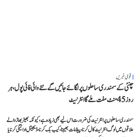
قومی خبریں
چنئی کے سمندری ساحلوں پر لگائے جائیں گے نئے وائی فائی پول، ہر
روز 45 منٹ مفت ملے گا انٹرنیٹ
سمندری ساحلوں پر انٹرنیٹ کی ضرورت اس لیے بھی زیادہ ہے، کیونکہ بھیڑ بھاڑ والے
علاقوں میں لوگ انٹرنیٹ کال کرنا، پیغامات بھیجنا، کیب بک کرنا، ڈیجیٹل ادائیگی کرنا یا