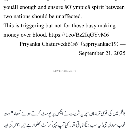
youâll enough and ensure âOlympicâ spirit between
two nations should be unaffected.
This is triggering but not for those busy making
money over blood.
https://t.co/Bz2IqGYvM6
— Priyanka Chaturvedið®ð³ (@priyankac19)
September 21, 2025
ADVERTISEMENT
کانگریس کی قومی ترجمان سپریہ شرینت نے ایکس پر پوسٹ کرتے ہوئے لکھا، "بہت
خوب مودی جی! یہ سب دیکھنا باقی تھا۔ کیا آپ یہی کرکٹ کھلوا رہے ہیں؟ اس کی ایسا