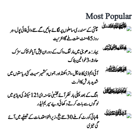
Most Popular
چنئی کے سمندری ساحلوں پر لگائے جائیں گے نئے وائی فائی پول، ہر
روز 45 منٹ مفت ملے گا انٹرنیٹ
بہار: مدھوبنی میں مارننگ واک کے دوران پیش آیا خوفناک سڑک
حادثہ، 3 خواتین ہلاک
آئی ایم ڈی کا ہماچل، اتراکھنڈ اور جموں و کشمیر سمیت کئی ریاستوں میں
شدید بارش کا الرٹ
جنگ کے بعد پہلی بار نظر آئے مجتبیٰ خامنہ ای! 12 سیکنڈ کی ویڈیو میں
لوگوں سے بات کرتے دکھائی دیے سپریم لیڈر
4 ہائی کورٹ کو ملے 30 نئے جج، زیر التوا مقدمات کے تصفیے میں آئے
گی تیزی