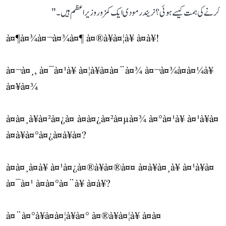
کرنے کی ہمت کیسے ہوئی؟ نریندر مودی ایک کمزور وزیر اعظم ہیں۔"
à¤¶à¤¾à¤¬à¤¾à¤¶ à¤®à¥à¤¦à¥ à¤à¥!
à¤¬à¤¸, à¤¯à¤¹à¥ à¤¦à¥à¤à¤¨à¤¾ à¤¬à¤¾à¤à¤¼à¥
à¤¥à¤¾
à¤à¤¸à¥à¤²à¤¿à¤ à¤à¤¿à¤²à¤µà¤¾ à¤°à¤¹à¥ à¤¹à¥à¤
à¤à¥à¤°à¤¿à¤à¥à¤?
à¤à¤¸à¤à¥ à¤¹à¤¿à¤®à¥à¤®à¤¤ à¤à¥à¤¸à¥ à¤¹à¥à¤
à¤¯à¤¹ à¤à¤°à¤¨à¥ à¤à¥?
à¤¨à¤°à¥à¤à¤¦à¥à¤° à¤®à¥à¤¦à¥ à¤à¤