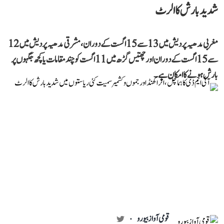
شدید بارش کا الرٹ
مغربی مدھیہ پردیش میں 13 سے 15 اگست کے دوران، مشرقی مدھیہ پردیش میں 12
سے 15 اگست کے دوران اور چھتیس گڑھ میں 11 اگست کو چند مقامات یا کچھ جگہوں پر
بارش ہونے کا امکان ہے۔
قومی آواز بیورو