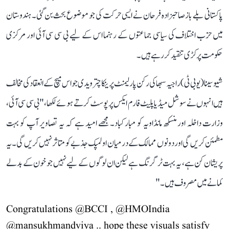
پاکستانی بلے باز صاحبزادہ فرحان نے ایسی حرکت کی جو موضوع بحث بن گئی۔ ہندوستان
میں حزب اختلاف کی سیاسی جماعتوں کے رہنما اس کے لیے بی سی سی آئی اور مرکزی
حکومت پر کڑی تنقید کر رہے ہیں۔
شیو سینا (یو بی ٹی) راجیہ سبھا کی رکن پارلیمنٹ پرینکا چترویدی جو اس میچ کے انعقاد کی مخالف
ہیں انہوں نے سوشل میڈیا پلیٹ فارم ایکس پر پوسٹ کرتے ہوئے لکھا، "بی سی سی آئی،
وزارت داخلہ اور منسکھ مانڈاویہ کو مبارکباد۔ مجھے امید ہے کہ یہ تصاویر آپ کو بہت
مطمئن کریں گی اور دونوں ممالک کے درمیان اولمپک جذبے کو متاثر نہیں کریں گی۔ یہ
پریشان کن ہے، یہ بہت ٹرگرنگ ہے لیکن ان لوگوں کے لیے نہیں جو خون کے بدلے
کمانے میں مصروف ہیں۔"
Congratulations
@BCCI
,
@HMOIndia
@mansukhmandviya
.. hope these visuals satisfy