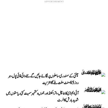
ADVERTISEMENT
چنئی کے سمندری ساحلوں پر لگائے جائیں گے نئے وائی فائی پول، ہر
روز 45 منٹ مفت ملے گا انٹرنیٹ
آئی ایم ڈی کا ہماچل، اتراکھنڈ اور جموں و کشمیر سمیت کئی ریاستوں میں
شدید بارش کا الرٹ