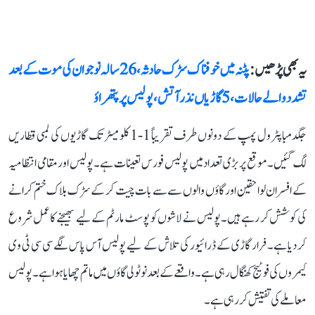
یہ بھی پڑھیں :
پٹنہ میں خوفناک سڑک حادثہ، 26 سالہ نوجوان کی موت کے بعد
تشدد والے حالات، 5 گاڑیاں نذر آتش، پولیس پر پتھراؤ
جگدمبا پٹرول پمپ کے دونوں طرف تقریباً 1-1 کلومیٹر تک گاڑیوں کی لمبی قطاریں
لگ گئیں۔ موقع پر بڑی تعداد میں پولیس فورس تعینات ہے۔ پولیس اور مقامی انتظامیہ
کے افسران لواحقین اور گاؤں والوں سے سے بات چیت کر کے سڑک بلاک ختم کرانے
کی کوشش کر رہے ہیں۔ پولیس نے لاشوں کو پوسٹ مارٹم کے لیے بھیجنے کا عمل شروع
کر دیا ہے۔ فرار گاڑی کے ڈرائیور کی تلاش کے لیے پولیس آس پاس لگے سی سی ٹی وی
کیمروں کی فوٹیج کھنگال رہی ہے۔ واقعے کے بعد نوٹولی گاؤں میں ماتم چھایا ہوا ہے۔ پولیس
معاملے کی تفتیش کر رہی ہے۔