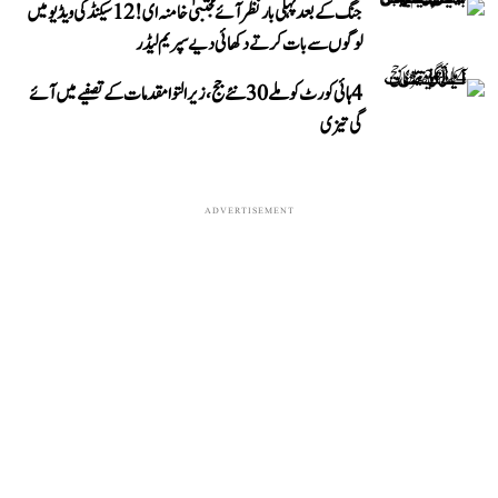
جنگ کے بعد پہلی بار نظر آئے مجتبیٰ خامنہ ای! 12 سیکنڈ کی ویڈیو میں
لوگوں سے بات کرتے دکھائی دیے سپریم لیڈر
4 ہائی کورٹ کو ملے 30 نئے جج، زیر التوا مقدمات کے تصفیے میں آئے
گی تیزی
ADVERTISEMENT