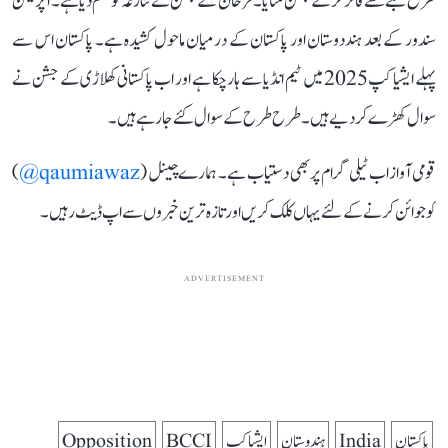
طرح بلے سے فائر کر کے جشن منایا۔ فرحان کے جشن نے تنازعہ کو جنم دیا ہے۔آپریشن
سندور کے بعد ہنددوستان اور پاکستان کے درمیان ماحول کشیدہ ہے۔ پاکستان اس سے
پہلے ایشیا کپ 2025 میں ٹیم انڈیا سے ہار چکا ہے اور اب پاکستانی کھلاڑی کے جشن نے
سوال کھڑے کر دیے ہیں۔ طرح طرح کے سوال کئے جا رہے ہیں۔
قومی آواز اب ٹیلی گرام پر بھی دستیاب ہے۔ ہمارے چینل (
qaumiawaz@
)
کو جوائن کرنے کے لئے یہاں کلک کریں اور تازہ ترین خبروں سے اپ ڈیٹ رہیں۔
ADVERTISEMENT
پاکستان
India
ہندوستان
ایشیا کپ
BCCI
Opposition