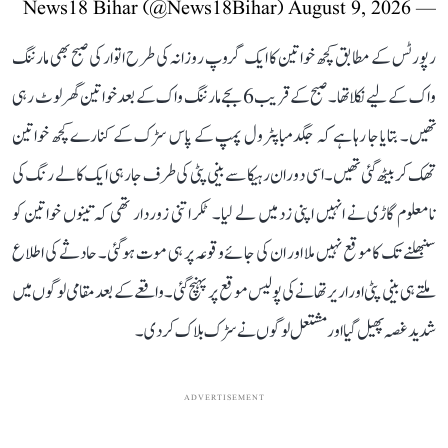
August 9, 2026
— News18 Bihar (@News18Bihar)
رپورٹس کے مطابق کچھ خواتین کا ایک گروپ روزانہ کی طرح اتوار کی صبح بھی مارننگ
واک کے لیے نکلا تھا۔ صبح کے قریب 6 بجے مارننگ واک کے بعد خواتین گھر لوٹ رہی
تھیں۔ بتایا جا رہا ہے کہ جگدمبا پٹرول پمپ کے پاس سڑک کے کنارے کچھ خواتین
تھک کر بیٹھ گئی تھیں۔ اسی دوران رہیکا سے بینی پٹی کی طرف جا رہی ایک کالے رنگ کی
نامعلوم گاڑی نے انہیں اپنی زد میں لے لیا۔ ٹکر اتنی زوردار تھی کہ تینوں خواتین کو
سنبھلنے تک کا موقع نہیں ملا اور ان کی جائے وقوعہ پر ہی موت ہو گئی۔ حادثے کی اطلاع
ملتے ہی بینی پٹی اور اریر تھانے کی پولیس موقع پر پہنچ گئی۔ واقعے کے بعد مقامی لوگوں میں
شدید غصہ پھیل گیا اور مشتعل لوگوں نے سڑک بلاک کر دی۔
ADVERTISEMENT