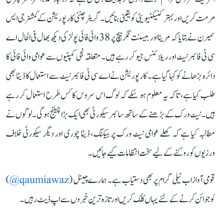
مرمت کریں اور بہتر کنیکٹیویٹی کو یقینی بنائیں۔ گریٹر چنئی کارپوریشن کے کمشنر جی ایس
سمیرن نے بتایا کہ مرینا اور بیسنت نگر بیچ پر 38 وائی فائی پولز کی دیکھ بھال فی الحال اے
سی ٹی فائبرنیٹ اور ریلائنس جیو کر رہے ہیں۔ متعلقہ نجی کمپنیوں سے عوامی وائی فائی کا
دائرہ بڑھانے کو کہا گیا ہے۔ کارپوریشن نے اے سی ٹی فائبرنیٹ سے استعمال کا ڈیٹا بھی
طلب کیا ہے، تاکہ یہ معلوم ہو سکے کہ لوگ اس سروس کا کس طرح استعمال کر رہے
ہیں۔ نیٹ ورک کے بڑھنے کے ساتھ سائبر سیکورٹی بھی ایک بڑا چیلنج ہوگی۔ لوگوں نے
مطالبہ کیا ہے کہ کھلے عوامی نیٹ ورک پر ہیکنگ، ڈیٹا چوری اور دیگر سیکورٹی خلاف
ورزیوں کو روکنے کے لیے سخت انتظامات کیے جائیں۔
قومی آواز اب ٹیلی گرام پر بھی دستیاب ہے۔ ہمارے چینل (
qaumiawaz@
)
کو جوائن کرنے کے لئے یہاں کلک کریں اور تازہ ترین خبروں سے اپ ڈیٹ رہیں۔