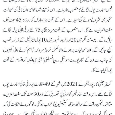
کے لیے گریٹر چنئی کارپوریشن شہر کے سمندری ساحلوں پر 107 نئے وائی فائی سے
لیس اسمارٹ پول لگانے کا منصوبہ بنا رہا ہے۔ اس توسیع شدہ عوامی وائی فائی کی سہولت
ستمبر میں شروع ہونے کی امید ہے۔ اس کے تحت ہر صارف کو روزانہ 45 منٹ تک
مفت انٹرنیٹ ملے گا۔ اس منصوبے کے تحت مرینا بیچ پر 75 نئے وائی فائی پول لگائے
جائیں گے۔ بیسنت نگر میں 20 اور ترووانمیور میں 10 پول ایئرٹیل کے ذریعہ نصب
کیے جائیں گے۔ ان سہولیات پر ہونے والا مکمل خرچ سروس فراہم کرنے والی کمپنیوں
کی جانب سے ان کے ’کارپوریٹ سوشل ریسپانسبلٹی‘ یعنی سی ایس آر اقدام کے تحت
پورا کیا جائے گا۔
گریٹر چنئی کارپوریشن نے 2021 میں شہر کے 49 مقامات پر وائی فائی اسمارٹ پول
لگائے تھے۔ اس وقت صارفین کو او ٹی پی تصدیق کے بعد 30 منٹ تک مفت انٹرنیٹ
ملتا تھا۔ لیکن وقت کے ساتھ ساتھ کنیکٹیویٹی خراب ہو گئی۔ لوگوں نے شکایت کی کہ
موبائل فون نیٹ ورک سے جڑ تو جاتا ہے، لیکن انٹرنیٹ نہیں چلتا ہے۔ سمندری