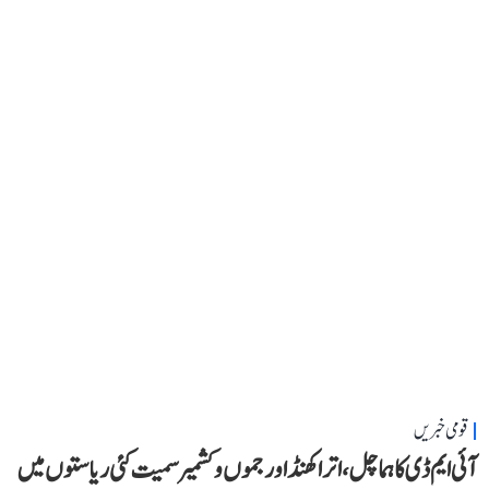
قومی خبریں
آئی ایم ڈی کا ہماچل، اتراکھنڈ اور جموں و کشمیر سمیت کئی ریاستوں میں