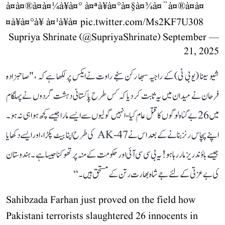
à¤à¤®à¤à¤¼à¥à¤° à¤ªà¥à¤°à¤§à¤¾à¤¨à¤®à¤à¤
¤à¥à¤°à¥ à¤¹à¥à¤
pic.twitter.com/Ms2KF7U308
September
— Supriya Shrinate (@SupriyaShrinate)
21, 2025
شیو سینا (یو بی ٹی) کے راجیہ سبھا رکن سنجے راوت نےایکس پر لکھا ہے کہ ، "صاحبزادہ
فرحان نے میدان میں یہ ثابت کر دیا کہ کس طرح پاکستانی دہشت گردوں نے پہلگام
میں 26 بے گناہ لوگوں کا قتل عام کیا- انہیں گولیوں سے ایسے مارا جیسے کچھ ہوا ہی نہ ہو۔
اپنے پچاس رنز بنانے کے بعد اس نے AK-47 کی طرح اپنا بیٹ پکڑا، اور ایسےدکھایا
جیسے باؤندریز مار رہا ہو! یہ بی سی سی آئی اورحکومت کے منہ پر تھوکنا جیسا ہے ۔ ہندوستان
کی بے عزتی کے لئے جے شاہ بھارت رتن کے مستحق ہیں۔‘‘
Sahibzada Farhan just proved on the field how
Pakistani terrorists slaughtered 26 innocents in