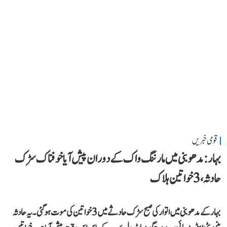
قومی خبریں
بہار: مدھوبنی میں مارننگ واک کے دوران پیش آیا خوفناک سڑک
حادثہ، 3 خواتین ہلاک
بہار کے مدھوبنی میں اتوار کی صبح سڑک حادثے میں 3 خواتین کی موت ہو گئی۔ یہ حادثہ