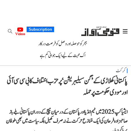
Subscription
Videos
ہجر کو حوصلہ اور وصل کو فرصت درکار
اک محبت کے لیے ایک جوانی کم ہے
کرکٹ
پاکستانی کھلاڑی کے’گن سیلیبریشن ‘ پر حزب اختلاف کا بی سی سی آئی
اور مودی حکومت پر حملہ
ایشیا کپ 2025 میں ٹیم انڈیا اور پاکستان کے درمیان میچ کے دوران پاکستانی بلے باز
صاحبزادہ فرحان کی ایک متنازع حرکت نے نہ صرف کھیل بلکہ سیاست میں بھی طوفان
برپا کردیا۔