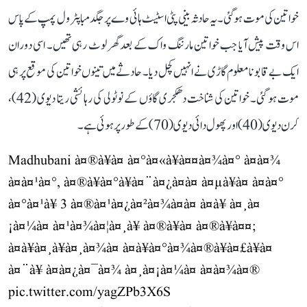
خواتین کی موت ہو گئی۔ یہ حادثہ بینی پٹی اسٹیٹ ہائی وے پر جگدمبا پٹرول پمپ کے پاس
اس وقت پیش آیا جب خواتین مارننگ واک کے بعد گھر لوٹ رہی تھیں۔ اسی دوران
ایک بے قابو نامعلوم گاڑی نے انہیں کچل دیا۔ حادثے میں تینوں خواتین کی موقع پر ہی
موت ہو گئی۔ خواتین کی شناخت دھکجری گاؤں کے نوٹولی کی رہائشی ریتا دیوی (42)،
کرن دیوی (40) اور پھول دائی دیوی (70) کے طور پر ہوئی ہے۔
Madhubani à¤®à¥à¤ à¤°à¤«à¥à¤¤à¤¾à¤° à¤à¤¾
à¤à¤¹à¤°, à¤®à¥à¤°à¥à¤¨à¤¿à¤à¤ à¤µà¥à¤ à¤à¤°
à¤°à¤¹à¥ 3 à¤®à¤¹à¤¿à¤²à¤¾à¤à¤ à¤à¥ à¤¸à¤
¡à¤¼à¤ à¤¹à¤¾à¤¦à¤¸à¥ à¤®à¥à¤ à¤®à¥à¤¤;
à¤à¥à¤¸à¥à¤¸à¤¾à¤ à¤à¥à¤°à¤¾à¤®à¥à¤£à¥à¤
à¤¨à¥ à¤à¤¿à¤¯à¤¾ à¤¸à¤¡à¤¼à¤ à¤à¤¾à¤®
pic.twitter.com/yagZPb3X6S