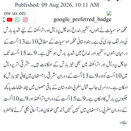
Published: 09 Aug 2026, 10:11 AM
llow us on:
محکمہ موسمیات نے جموں و کشمیر، لداخ، ہماچل پردیش اور اتراکھنڈ کے لیے شدید بارش
کی وارننگ جاری کی ہے۔ ہندوستانی محکمہ موسمیات کے مطابق 10 سے 13 اگست کے
درمیان جموں و کشمیر اور لداخ میں شدید بارش ہو سکتی ہے۔ 9 سے 15 اگست تک
ہماچل پردیش اور اتراکھنڈ میں بھی تیز بارش کے امکانات ہیں۔ مشرقی اتر پردیش
میں 10 اگست کو اور 9 سے 13 اگست کے دوران مشرقی راجستھان میں کافی تیز بارش کا
امکان ہے۔ دوسری جانب شمال مغربی ہندوستان کے باقی حصوں میں چند مقامات یا کچھ
جگہوں پر بارش کا امکان ہے۔ 9 سے 15 اگست کے دوران اتراکھنڈ اور 9 سے 10 اگست
کے دوران مغربی راجستھان میں کہیں کہیں آندھی طوفان اور آسمانی بجلی گرنے کا خطرہ
ہے۔