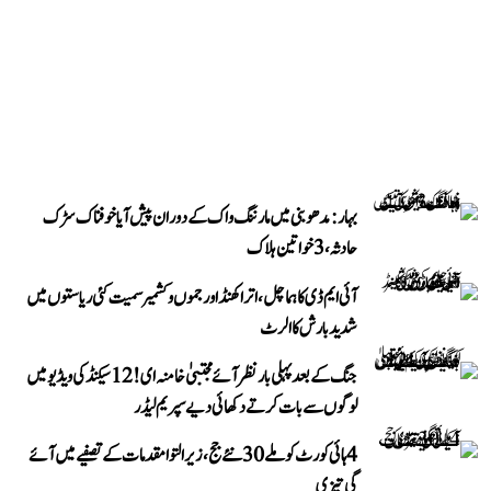
بہار: مدھوبنی میں مارننگ واک کے دوران پیش آیا خوفناک سڑک
حادثہ، 3 خواتین ہلاک
آئی ایم ڈی کا ہماچل، اتراکھنڈ اور جموں و کشمیر سمیت کئی ریاستوں میں
شدید بارش کا الرٹ
جنگ کے بعد پہلی بار نظر آئے مجتبیٰ خامنہ ای! 12 سیکنڈ کی ویڈیو میں
لوگوں سے بات کرتے دکھائی دیے سپریم لیڈر
4 ہائی کورٹ کو ملے 30 نئے جج، زیر التوا مقدمات کے تصفیے میں آئے
گی تیزی