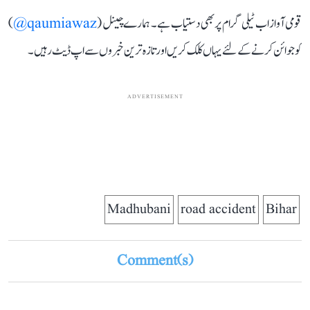
قومی آواز اب ٹیلی گرام پر بھی دستیاب ہے۔ ہمارے چینل (
qaumiawaz@
)
کو جوائن کرنے کے لئے یہاں کلک کریں اور تازہ ترین خبروں سے اپ ڈیٹ رہیں۔
ADVERTISEMENT
Madhubani
road accident
Bihar
Comment(s)