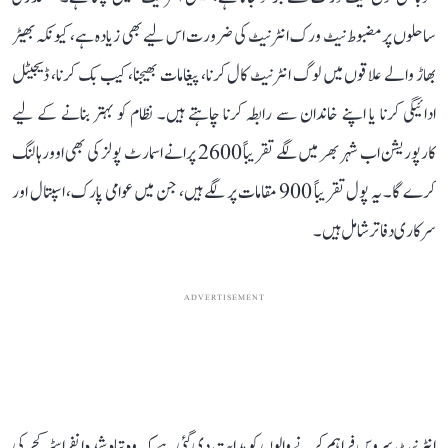
ساحلوں پر مضبوط نیٹ ورک انٹرنیٹ کی ضرورت اس لیے بھی زیادہ ہے، کیونکہ بھیڑ
بھاڑ والے علاقوں میں لوگ انٹرنیٹ کال کرنا، پیغامات بھیجنا، کیب بک کرنا، ڈیجیٹل
ادائیگی کرنا یا اپنے خاندان سے رابطہ کرنا چاہتے ہیں۔ نظام کو بہتر بنانے کے لیے
کارپوریشن اب شہر بھر میں لگے تقریباً 2600 پرانے اسمارٹ پولز کی بھی اوورہالنگ
کرے گا۔ یہ پول تقریباً 900 مقامات پر لگے ہیں، جن میں عوامی پارک، اسپتال اور
سرکاری دفاتر شامل ہیں۔
ADVERTISEMENT
انٹرنیٹ سروس فراہم کرنے والوں کو ہدایت دی گئی ہے کہ وہ تباہ شدہ انفراسٹرکچر کی