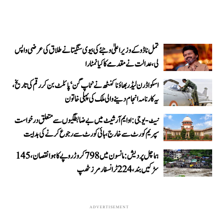
تمل ناڈو کے وزیر اعلیٰ وجئے کی بیوی سنگیتا نے طلاق کی عرضی واپس
لی، عدالت نے مقدمے کا کیا نمٹارا
اسکواڈرن لیڈر بھاؤنا کنٹھ نے ’ٹاپ گن‘ پائلٹ بن کر رقم کی تاریخ،
یہ کارنامہ انجام دینے والی ملک کی پہلی خاتون
نیٹ-یو جی: او ایم آر شیٹ میں بے ضابطگیوں سے متعلق درخواست
سپریم کورٹ سے خارج، ہائی کورٹ سے رجوع کرنے کی ہدایت
ہماچل پردیش: مانسون میں 798 کروڑ روپے کا ہوا نقصان، 145
سڑکیں بند، 224 ٹرانسفارمرز ٹھپ
ADVERTISEMENT