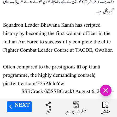
وقت جب فائٹر اسٹریم کو خواتین کے لیے باضابطہ طور پر کھولے ہوئے تقریباً ایک دہائی
گزر چکی ہے۔
Squadron Leader Bhawana Kanth has scripted
history by becoming the first woman officer in the
Indian Air Force to successfully complete the elite
Fighter Combat Leader Course at TACDE, Gwalior.
Often compared to the prestigious âTop Gunâ
programme, the highly demanding courseâ¦
pic.twitter.com/F2bPJcloYw
پٹنہ میں خوفناک سڑک
August 6, 2026
— SSBCrack (@SSBCrack)
حادثہ، 26 سالہ نوجوان کی
موت کے بعد تشدد والے
حالات، 5 گاڑیاں نذر آتش،
اسکواڈرن لیڈر بھاؤنا کنٹھ نے پہلی بار جون 2016 میں تاریخ رقم کی تھی۔ اس وقت
NEXT
NEXT
NEXT
NEXT
پولیس پر پتھراؤ
مضامین
مضامین
مضامین
مضامین
شیئر
شیئر
شیئر
شیئر
سبسکرائب نیوز پیپر
سبسکرائب نیوز پیپر
سبسکرائب نیوز پیپر
سبسکرائب نیوز پیپر
انہیں اونی چترویدی اور موہنا سنگھ کے ساتھ ہندوستانی فضائیہ کی پہلی 3 خاتون فائٹر