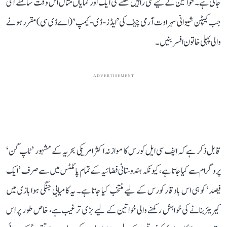
جاتی ہے۔ خواتین کے لیے نئی راہیں کھلنے کی ایک اور نمایاں مثال اس وقت سامنے آئی
جب کیپٹن شیوانی سہراوت آرمی چیف کی ’ایڈز-ڈی-کیمپ‘ (اے ڈی سی) مقرر ہونے
والی پہلی خاتون افسر بنیں۔
ADVERTISEMENT
قابل ذکر ہے کہ ایف سی ایل کورس کا موازنہ اکثر امریکی بحریہ کے مشہور ’ٹاپ گن‘
پروگرام سے کیا جاتا ہے، کیونکہ ہندوستانی فضائیہ کے تمام پائلٹس میں سے صرف ’ایک
فیصد‘ کو ہی اس باوقار کورس کے لیے منتخب کیا جاتا ہے۔ یہ کامیابی جنگی ہوا بازی میں
کیریئر بنانے کی خواہش رکھنے والی خواتین کے لیے بڑی ترغیب ہے، خاص طور پر اس