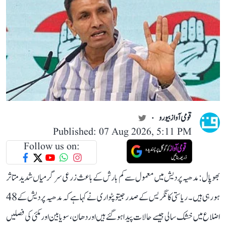
قومی آواز بیورو
Published: 07 Aug 2026, 5:11 PM
Follow us on:
بھوپال: مدھیہ پردیش میں معمول سے کم بارش کے باعث زرعی سرگرمیاں شدید متاثر
ہو رہی ہیں۔ ریاستی کانگریس کے صدر جیتو پٹواری نے کہا ہے کہ مدھیہ پردیش کے 48
اضلاع میں خشک سالی جیسے حالات پیدا ہو گئے ہیں اور دھان، سویابین اور مکئی کی فصلیں