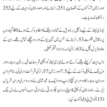
اوورز میں 7 وکٹوں کے نقصان پر 251 رنز بنائے اور ہندوستان کو جیت کے لیے 252
رنز کا ہدف دیا ہے۔
نیوزی لینڈ کے لیے مائیکل بریسویل نے شاندار بیٹنگ کا مظاہرہ کرتے ہوئے 40 گیندوں
پر ناقابل شکست 53 رنز بنائے، جس میں تین چوکے اور دو چھکے شامل تھے۔ ان کے
علاوہ ڈیرل مچل نے 63 رنز کی ذمہ دارانہ اننگز کھیلی۔
ٹاس جیت کر پہلے بیٹنگ کرتے ہوئے نیوزی لینڈ کو اچھی شروعات ملی۔ رچن رویندرا اور
ول ینگ نے پہلی وکٹ کے لیے 7.5 اوورز میں 57 رنز کی شراکت داری کی۔ تاہم، اس
دوران رویندرا کا دو مرتبہ کیچ ڈراپ ہوا، ایک بار محمد شامی نے اور دوسری مرتبہ شریاس
ایّر نے۔ ہندوستان کو پہلی کامیابی ورون چکرورتی نے دلائی، جب انہوں نے ول ینگ
(15) کو ایل بی ڈبلیو آؤٹ کیا۔