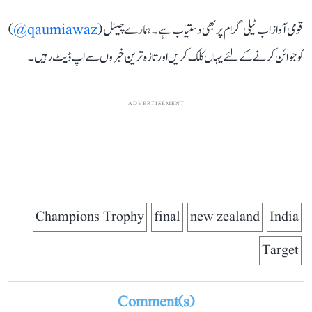
قومی آواز اب ٹیلی گرام پر بھی دستیاب ہے۔ ہمارے چینل (
qaumiawaz@
)
کو جوائن کرنے کے لئے یہاں کلک کریں اور تازہ ترین خبروں سے اپ ڈیٹ رہیں۔
ADVERTISEMENT
Champions Trophy
final
new zealand
India
Target
Comment(s)