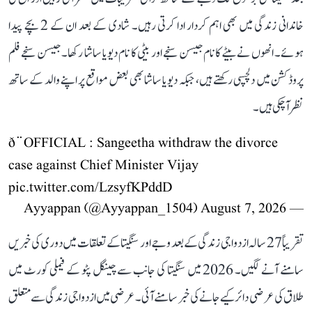
خاندانی زندگی میں بھی اہم کردار ادا کرتی رہیں۔ شادی کے بعد ان کے 2 بچے پیدا
ہوئے۔ انھوں نے بیٹے کا نام جیسن سنجے اور بیٹی کا نام دیویا ساشا رکھا۔ جیسن سنجے فلم
پروڈکشن میں دلچسپی رکھتے ہیں، جبکہ دیویا ساشا بھی بعض مواقع پر اپنے والد کے ساتھ
نظر آ چکی ہیں۔
ð¨OFFICIAL : Sangeetha withdraw the divorce
case against Chief Minister Vijay
pic.twitter.com/LzsyfKPddD
August 7, 2026
— Ayyappan (@Ayyappan_1504)
تقریباً 27 سالہ ازدواجی زندگی کے بعد وجے اور سنگیتا کے تعلقات میں دوری کی خبریں
سامنے آنے لگیں۔ 2026 میں سنگیتا کی جانب سے چینگل پٹو کے فیملی کورٹ میں
طلاق کی عرضی دائر کیے جانے کی خبر سامنے آئی۔ عرضی میں ازدواجی زندگی سے متعلق