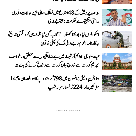
مدھیہ پردیش کے 48 اضلاع میں خشک سالی جیسے حالات، فوری
راحتی پیکیج دے حکومت: جیتو پٹواری
اسکواڈرن لیڈر بھاؤنا کنٹھ نے ’ٹاپ گن‘ پائلٹ بن کر رقم کی تاریخ،
یہ کارنامہ انجام دینے والی ملک کی پہلی خاتون
نیٹ-یو جی: او ایم آر شیٹ میں بے ضابطگیوں سے متعلق درخواست
سپریم کورٹ سے خارج، ہائی کورٹ سے رجوع کرنے کی ہدایت
ہماچل پردیش: مانسون میں 798 کروڑ روپے کا ہوا نقصان، 145
سڑکیں بند، 224 ٹرانسفارمرز ٹھپ
ADVERTISEMENT