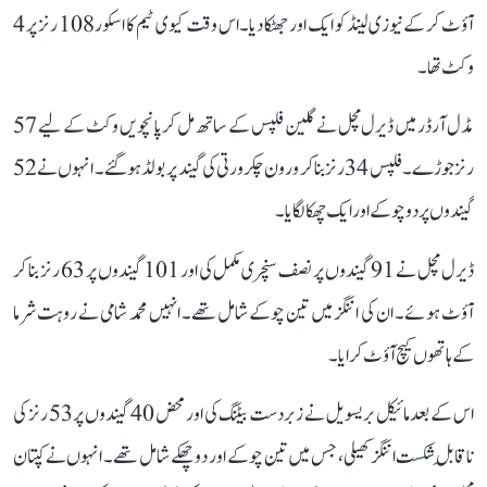
آؤٹ کر کے نیوزی لینڈ کو ایک اور جھٹکا دیا۔ اس وقت کیوی ٹیم کا اسکور 108 رنز پر 4
وکٹ تھا۔
مڈل آرڈر میں ڈیرل مچل نے گلین فلپس کے ساتھ مل کر پانچویں وکٹ کے لیے 57
رنز جوڑے۔ فلپس 34 رنز بنا کر ورون چکرورتی کی گیند پر بولڈ ہو گئے۔ انہوں نے 52
گیندوں پر دو چوکے اور ایک چھکا لگایا۔
ڈیرل مچل نے 91 گیندوں پر نصف سنچری مکمل کی اور 101 گیندوں پر 63 رنز بنا کر
آؤٹ ہوئے۔ ان کی اننگز میں تین چوکے شامل تھے۔ انہیں محمد شامی نے روہت شرما
کے ہاتھوں کیچ آؤٹ کرایا۔
اس کے بعد مائیکل بریسویل نے زبردست بیٹنگ کی اور محض 40 گیندوں پر 53 رنز کی
ناقابلِ شکست اننگز کھیلی، جس میں تین چوکے اور دو چھکے شامل تھے۔ انہوں نے کپتان