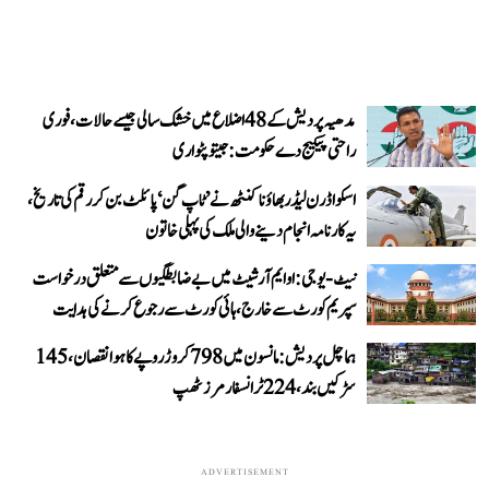
مدھیہ پردیش کے 48 اضلاع میں خشک سالی جیسے حالات، فوری
راحتی پیکیج دے حکومت: جیتو پٹواری
اسکواڈرن لیڈر بھاؤنا کنٹھ نے ’ٹاپ گن‘ پائلٹ بن کر رقم کی تاریخ،
یہ کارنامہ انجام دینے والی ملک کی پہلی خاتون
نیٹ-یو جی: او ایم آر شیٹ میں بے ضابطگیوں سے متعلق درخواست
سپریم کورٹ سے خارج، ہائی کورٹ سے رجوع کرنے کی ہدایت
ہماچل پردیش: مانسون میں 798 کروڑ روپے کا ہوا نقصان، 145
سڑکیں بند، 224 ٹرانسفارمرز ٹھپ
ADVERTISEMENT