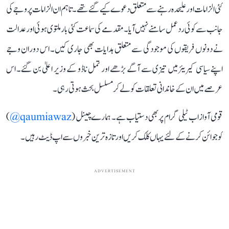
کئی الزامات اور علیحدہ رہنے سے متعلق دعوے کیے گئے تھے۔ تاہم ان الزامات پر وجے کی
جانب سے کوئی ردعمل سامنے نہیں آیا۔ مقدمے کی سماعت کئی بار ملتوی ہوئی اور عدالت
نے دونوں فریقوں کی موجودگی سے متعلق ہدایات بھی جاری کیں۔ اس دوران وجے
اپنے سیاسی کیریئر میں تیزی سے آگے بڑھے اور تمل ناڈو کے وزیر اعلیٰ بن گئے۔ اس
عرصے میں ان کے خاندانی تعلقات کو لے کر مسلسل بحث ہوتی رہی۔
قومی آواز اب ٹیلی گرام پر بھی دستیاب ہے۔ ہمارے چینل (
qaumiawaz@
)
کو جوائن کرنے کے لئے یہاں کلک کریں اور تازہ ترین خبروں سے اپ ڈیٹ رہیں۔
ADVERTISEMENT