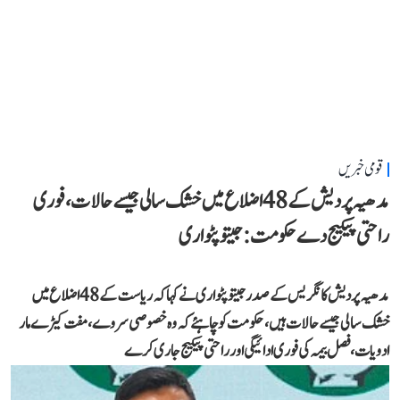
قومی خبریں
مدھیہ پردیش کے 48 اضلاع میں خشک سالی جیسے حالات، فوری
راحتی پیکیج دے حکومت: جیتو پٹواری
مدھیہ پردیش کانگریس کے صدر جیتو پٹواری نے کہا کہ ریاست کے 48 اضلاع میں
خشک سالی جیسے حالات ہیں، حکومت کو چاہئے کہ وہ خصوصی سروے، مفت کیڑے مار
ادویات، فصل بیمہ کی فوری ادائیگی اور راحتی پیکیج جاری کرے