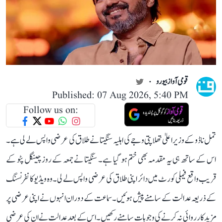
قومی آواز بیورو
Published: 07 Aug 2026, 5:40 PM
Follow us on:
تمل ناڈو کے وزیر اعلیٰ تھلاپتی وجے کی اہلیہ سنگیتا نے طلاق کی عرضی واپس لے لی ہے۔
اس کے ساتھ ہی یہ مقدمہ بھی ختم ہو گیا ہے۔ سنگیتا نے جمعہ کے روز چینگل پٹو کے
قریب واقع فیملی کورٹ میں دائر اپنی طلاق کی عرضی واپس لے لی۔ وہ ویڈیو کانفرنسنگ
کے ذریعہ عدالت کے سامنے پیش ہوئیں۔ سماعت کے دوران انہوں نے اپنی عرضی پر
مزید کارروائی نہ کرنے کی وجوہات سامنے رکھیں۔ اس کے بعد عدالت نے ان کی عرضی