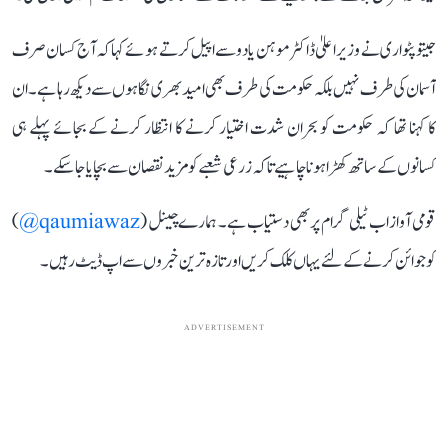
جیتو پٹواری نے وزیر اعلیٰ ڈاکٹر موہن یادو سے اپیل کرتے ہوئے کہا کہ آج کسان صرف
آسمان کی طرف نہیں بلکہ حکومت کی طرف بھی امید بھری نگاہوں سے دیکھ رہا ہے۔ ان
کا کہنا تھا کہ حکومت کو بحران شدت اختیار کرنے کا انتظار کرنے کے بجائے پہلے ہی
کسانوں کے ساتھ کھڑا ہونا چاہیے تاکہ زرعی شعبے کو مزید نقصان سے بچایا جا سکے۔
قومی آواز اب ٹیلی گرام پر بھی دستیاب ہے۔ ہمارے چینل (
qaumiawaz@
)
کو جوائن کرنے کے لئے یہاں کلک کریں اور تازہ ترین خبروں سے اپ ڈیٹ رہیں۔
ADVERTISEMENT