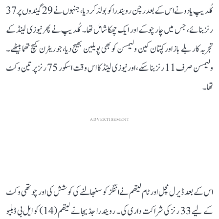
کُلدیپ یادو نے اس کے بعد رچن رویندرا کو بولڈ کر دیا، جنہوں نے 29 گیندوں پر 37
رنز بنائے، جس میں چار چوکے اور ایک چھکا شامل تھا۔ کُلدیپ نے پھر نیوزی لینڈ کے
تجربہ کار بلے باز اور کپتان کین ولیمسن کو بھی پویلین بھیج دیا، جو ریٹرن کیچ تھما بیٹھے۔
ولیمسن صرف 11 رنز بنا سکے، اور نیوزی لینڈ کا اس وقت اسکور 75 رنز پر تین وکٹ
تھا۔
ADVERTISEMENT
اس کے بعد ڈیرل مچل اور ٹام لیتھم نے اننگز کو سنبھالنے کی کوشش کی اور چوتھی وکٹ
کے لیے 33 رنز کی شراکت داری کی۔ رویندرا جڈیجا نے لیتھم (14) کو ایل بی ڈبلیو