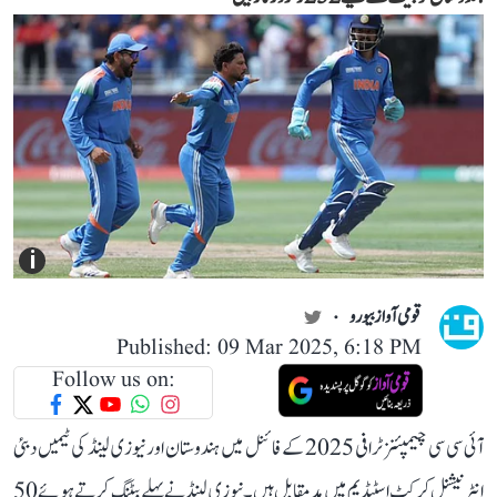
i
قومی آواز بیورو
Published: 09 Mar 2025, 6:18 PM
Follow us on:
آئی سی سی چیمپئنز ٹرافی 2025 کے فائنل میں ہندوستان اور نیوزی لینڈ کی ٹیمیں دبئی
انٹرنیشنل کرکٹ اسٹیڈیم میں مدِ مقابل ہیں۔ نیوزی لینڈ نے پہلے بیٹنگ کرتے ہوئے 50