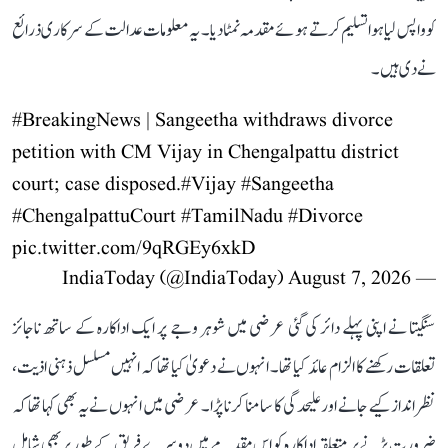
کو واپس لیا ہوا تسلیم کرتے ہوئے مقدمہ نمٹا دیا۔ یہ معلومات عدالت کے سرکاری ذرائع
نے دی ہیں۔
#BreakingNews
| Sangeetha withdraws divorce
petition with CM Vijay in Chengalpattu district
court; case disposed.
#Vijay
#Sangeetha
#ChengalpattuCourt
#TamilNadu
#Divorce
pic.twitter.com/9qRGEy6xkD
August 7, 2026
— IndiaToday (@IndiaToday)
سنگیتا نے اپنی پہلے دائر کی گئی عرضی میں شوہر وجے پر ایک اداکارہ کے ساتھ ناجائز
تعلقات رکھنے کا الزام عائد کیا تھا۔ انہوں نے دعویٰ کیا تھا کہ انہیں مسلسل ذہنی اذیت،
نظر انداز کیے جانے اور علیحدگی کا سامنا کرنا پڑا۔ عرضی میں انہوں نے یہ بھی کہا تھا کہ
ضرورت پڑنے پر متعلقہ اداکارہ کو اس مقدمے میں دوسرے فریق کے طور پر بھی شامل