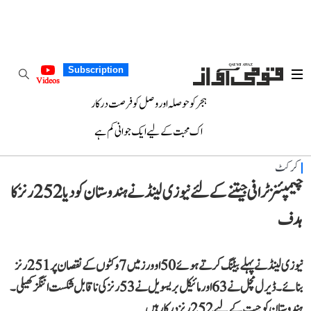
Subscription
Videos
ہجر کو حوصلہ اور وصل کو فرصت درکار
اک محبت کے لیے ایک جوانی کم ہے
کرکٹ
چیمپئنز ٹرافی جیتنے کے لئے نیوزی لینڈ نے ہندوستان کو دیا 252 رنز کا
ہدف
نیوزی لینڈ نے پہلے بیٹنگ کرتے ہوئے 50 اوورز میں 7 وکٹوں کے نقصان پر 251 رنز
بنائے۔ ڈیرل مچل نے 63 اور مائیکل بریسویل نے 53 رنز کی ناقابل شکست اننگز کھیلی۔
ہندوستان کو جیت کے لیے 252 رنز درکار ہیں