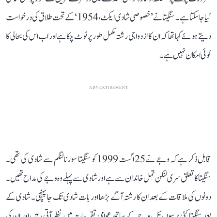
کیا جا سکتا ہے۔ سنگیتا نے ’خصوصی شادی ایکٹ، 1954‘ کے تحت طلاق کی درخواست
دیتے ہوئے کہا تھا کہ ان کا ازدواجی رشتہ مکمل طور پر ٹوٹ چکا ہے اور اب اس کی بحالی کا
کوئی امکان نہیں ہے۔
ADVERTISEMENT
قابل ذکر ہے کہ وجے نے 25 اگست 1999 کو سنگیتا سورنالنگم سے شادی کی تھی۔
سنگیتا کا تعلق سری لنکن تمل خاندان سے ہے اور شادی سے پہلے وہ وجے کی مداح تھیں۔
دونوں کی ملاقات کے بعد ان کا رشتہ آگے بڑھا اور بات شادی تک جا پہنچی۔ شادی کے
بعد سنگیتا کئی برسوں تک وجے کے ساتھ عوامی تقریبات میں نظر آتی رہیں اور ان کی