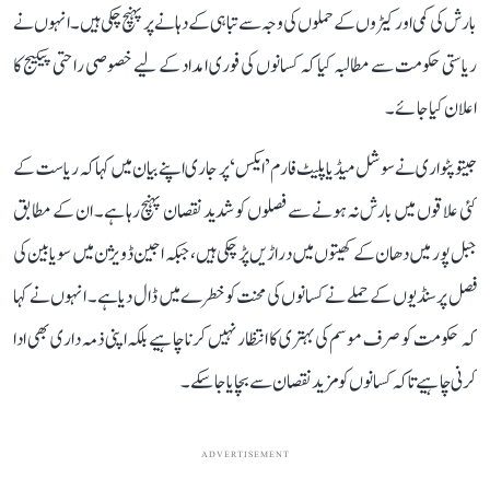
بارش کی کمی اور کیڑوں کے حملوں کی وجہ سے تباہی کے دہانے پر پہنچ چکی ہیں۔ انہوں نے
ریاستی حکومت سے مطالبہ کیا کہ کسانوں کی فوری امداد کے لیے خصوصی راحتی پیکیج کا
اعلان کیا جائے۔
جیتو پٹواری نے سوشل میڈیا پلیٹ فارم ’ایکس‘ پر جاری اپنے بیان میں کہا کہ ریاست کے
کئی علاقوں میں بارش نہ ہونے سے فصلوں کو شدید نقصان پہنچ رہا ہے۔ ان کے مطابق
جبل پور میں دھان کے کھیتوں میں دراڑیں پڑ چکی ہیں، جبکہ اجین ڈویژن میں سویابین کی
فصل پر سنڈیوں کے حملے نے کسانوں کی محنت کو خطرے میں ڈال دیا ہے۔ انہوں نے کہا
کہ حکومت کو صرف موسم کی بہتری کا انتظار نہیں کرنا چاہیے بلکہ اپنی ذمہ داری بھی ادا
کرنی چاہیے تاکہ کسانوں کو مزید نقصان سے بچایا جا سکے۔
ADVERTISEMENT