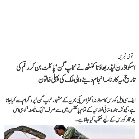
قومی خبریں
اسکواڈرن لیڈر بھاؤنا کنٹھ نے ’ٹاپ گن‘ پائلٹ بن کر رقم کی
تاریخ، یہ کارنامہ انجام دینے والی ملک کی پہلی خاتون
ایف سی ایل کورس کا موازنہ اکثر امریکی بحریہ کے مشہور ’ٹاپ گن‘ پروگرام سے کیا جاتا
ہے، کیونکہ ہندوستانی فضائیہ کے تمام پائلٹس میں سے صرف ’ایک فیصد‘ کو ہی اس
باوقار کورس کے لیے منتخب کیا جاتا ہے۔