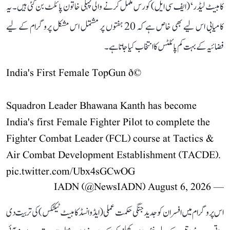
کامبیٹ لیڈر‘ (ایف سی ایل) کورس مکمل کرنے والی پہلی خاتون پائلٹ بن گئی ہیں۔ یہ
کامیابی اس لیے بھی خاص ہے کہ 20 ہفتوں پر مشتمل اس مشکل پروگرام کے لیے
فضائیہ کے بہت کم پائلٹس کا انتخاب کیا جاتا ہے۔
India's First Female TopGun ð©
Squadron Leader Bhawana Kanth has become
India's first Female Fighter Pilot to complete the
Fighter Combat Leader (FCL) course at Tactics &
Air Combat Development Establishment (TACDE).
pic.twitter.com/Ubx4sGCwOG
August 6, 2026
— IADN (@NewsIADN)
اس پروگرام میں افسران کو جدید جنگی حکمت عملی (ایڈوانسڈ کامبیٹ ٹیکٹکس) کی تربیت دی