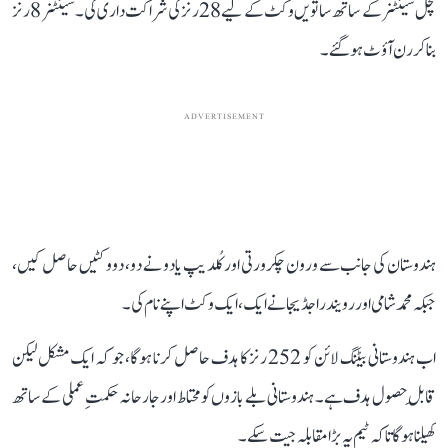
مچل سینٹنر کے ساتھ ساتویں وکٹ کے لیے 28 رنز کی شراکت داری کی۔ سینٹنر 8 رنز
بنا کر رن آؤٹ ہو گئے۔
ADVERTISEMENT
ہندوستان کی جانب سے ورون چکرورتی اور کُلدیپ یادو نے دو، دو وکٹیں حاصل کیں،
جبکہ محمد شامی اور رویندرا جڈیجا نے ایک، ایک وکٹ اپنے نام کی۔
اب ہندوستانی بیٹنگ لائن کو 252 رنز کا ہدف حاصل کرنا ہوگا، جو کہ ایک مشکل لیکن
قابلِ حصول ہدف ہے۔ ہندوستانی بلے بازوں کو محتاط اور جارحانہ حکمتِ عملی کے ساتھ
کھیلنا ہوگا تاکہ ٹیم یہ بڑا مقابلہ جیت سکے۔