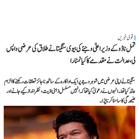
قومی خبریں
تمل ناڈو کے وزیر اعلیٰ وجئے کی بیوی سنگیتا نے طلاق کی عرضی واپس
لی، عدالت نے مقدمے کا کیا نمٹارا
سنگیتا نے اپنی عرضی میں شوہر وجے پر ایک اداکارہ کے ساتھ ناجائز تعلقات رکھنے کا الزام
عائد کیا تھا۔ انہوں نے دعویٰ کیا تھا کہ انہیں مسلسل ذہنی اذیت، نظر انداز کیے جانے اور
علیحدگی کا سامنا کرنا پڑا۔