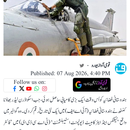
قومی آواز بیورو
Published: 07 Aug 2026, 4:40 PM
Follow us on:
ہندوستانی فضائیہ کو اُس وقت ایک بڑی کامیابی حاصل ہوئی، جب اسکواڈرن لیڈر بھاؤنا
کنٹھ نے ہندوستانی فضائیہ (آئی اے ایف) میں ایک نئی تاریخ رقم کر دی۔ وہ گوالیر میں
واقع ’ٹیکٹکس اینڈ ایئر کامبیٹ ڈیولپمنٹ اسٹیبلشمنٹ‘ (ٹی اے سی ڈی ای) میں ’فائٹر