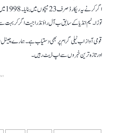
توڑا۔ٹیم انڈیا کے سابق ب آل راؤنڈر اجیت اگرکر بہت سے می
قومی آواز اب ٹیلی گرام پر بھی دستیاب ہے۔ ہمارے چینل 
اور تازہ ترین خبروں سے اپ ڈیٹ رہیں۔
ENT