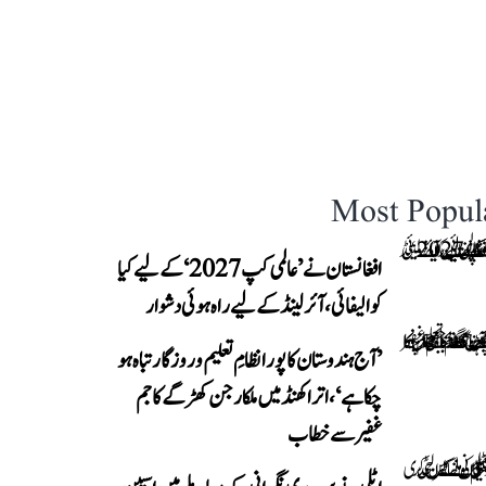
Most Popul
افغانستان نے ’عالمی کپ 2027‘ کے لیے کیا
کوالیفائی، آئرلینڈ کے لیے راہ ہوئی دشوار
’آج ہندوستان کا پورا نظامِ تعلیم و روزگار تباہ ہو
چکا ہے‘، اتراکھنڈ میں ملکارجن کھڑگے کا جم
غفیر سے خطاب