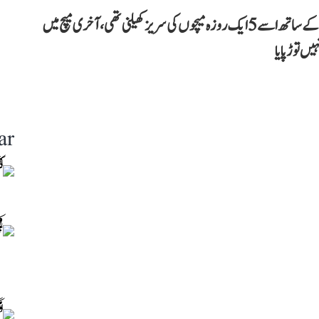
سال 2000 میں زمبابوے کی ٹیم انڈیا آئی تھی، میزبان ٹیم کے ساتھ اسے 5 ایک روزہ میچوں کی سریز کھیلنی تھی، آخری میچ میں
یں توڑ پایا
ar