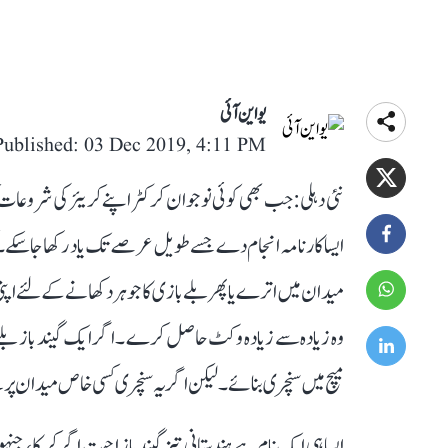
یو این آئی
Published: 03 Dec 2019, 4:11 PM
نئی دہلی: جب بھی کوئی نوجوان کرکٹر اپنے کریئر کی شروعات
ایسا کارنامہ انجام دے جسے طویل عرصے تک یاد رکھا جاسکے۔ ک
میدان میں اترے یا پھر بلے بازی کا جوہر دکھانے کے لئے ا
وہ زیادہ سے زیادہ وکٹ حاصل کرے ۔ اگر ایک گیند باز بلے ب
میچ میں سنچری بنائے۔ لیکن اگر یہ سنچری کسی خاص میدان پر بن
ایسا ہی ایک نام ہے ہندستانی تیز گیند باز اجیت اگر کر کا، ج