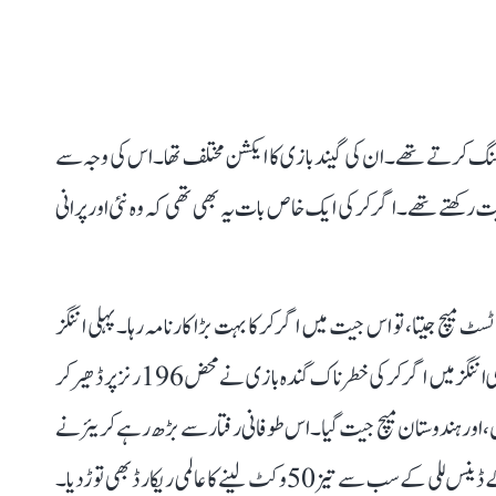
 رفتار سے بولنگ کرتے تھے۔ ان کی گیند بازی کا ایکشن مختلف تھا۔ اس کی وجہ سے
ت رکھتے تھے۔ اگرکرکی ایک خاص بات یہ بھی تھی کہ وہ نئی اور پرانی
ل بعد آسٹریلیا میں ٹسٹ میچ جیتا، تو اس جیت میں اگرکر کا بہت بڑا کارنامہ رہا۔ پہلی اننگز
میں 556 رنز کا پہاڑ جیسا اسکور بنانے والی کنگا رو ٹیم کو دوسری اننگز میں اگرکر کی خطرناک گندہ بازی نے محض 196 رنز پر ڈھیر کر
 رنز دے کر 6 وکٹیں حاصل کیں، اور ہندوستان میچ جیت گیا۔ اس طوفانی رفتار سے بڑھ رہے کریئر نے
کئی ریکارڈ منہدم کئے۔ اس سلسلہ میں انہوں نے آسٹریلیا کے ڈینس للی کے سب سے تیز 50 وکٹ لینے کا عالمی ریکارڈ بھی توڑ دیا۔