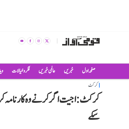
صفحہ اول
خبریں
عالمی خبریں
فکر و خیالات
وی
کرکٹ
کرکٹ: اجیت اگرکر نے وہ کارنامہ کر دک
سکے