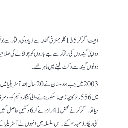
اجیت اگرکر 135 کلومیٹر فی گھنٹہ سے زیادہ کی
وہ اپنی گیندوں کی رفتار سے بلے بازوں کو چونکانے کی صلاحی
دونوں گیند سے وکٹ لینے میں ماہر تھے۔
2003 میں جب ہندوستان نے 20 سا
دیا تھا۔ اگرکر نے محض 41