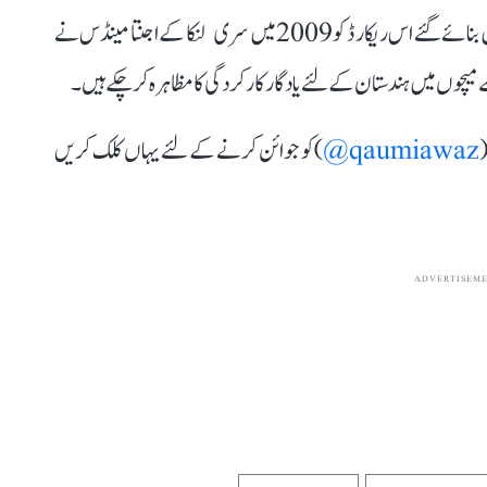
اگرکر نے یہ ریکارڈ صرف 23 میچوں میں بنایا۔ 1998 میں بنائے گئے اس ریکارڈ کو 2009 میں سری لنکا کے اجنتا مینڈس نے
چوں میں ہندستان کے لئے یادگار کارکردگی کا مظاہرہ کر چکے ہیں۔
(
qaumiawaz@
) کو جوائن کرنے کے لئے یہاں کلک کریں
ADVERTISEM