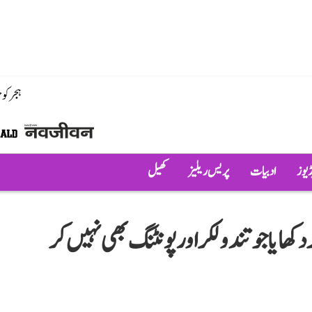
ہجر کو
ڈیوز
ادبیات
پریس ریلیز
کھیل
ھایا جو تندولکر اور پونٹنگ بھی نہیں کر