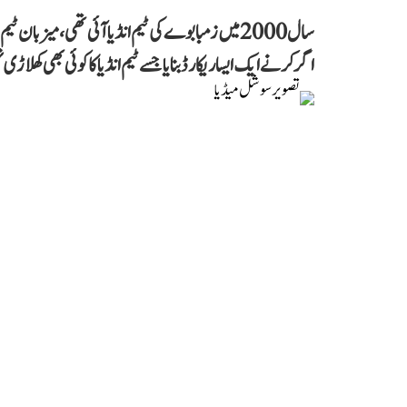
اگرکر نے ایک ایسا ریکارڈ بنایا جسے ٹیم انڈیا کا کوئی بھی کھلاڑی نہ