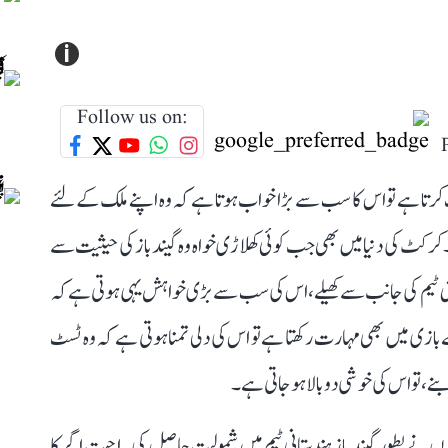
i
Follow us on:
 کرتا ہے تو اس کا سب سے بڑا خواب ہوتا ہے کہ وہ اپنے ملک کے لئے
رکٹ کی دنیا میں بھی جب کوئی کھلاڑی خواہ وہ گیند باز کی حیثیت سے
پنی ٹیم کی جانب سے کھیلے، اس کی سب سے بڑی خواہش یہی ہوتی ہے کہ
ازی میں بھی مہارت رکھتا ہے تو اس کی دلی تمنا ہوتی ہے کہ وہ ٹسٹ
ے، تو اس کی خوشی دوبالا ہو جاتی ہے۔
نہوں نے بطور گیند باز ہندستانی ٹیم میں شمولیت حاصل کی۔ اجیت اگر کا