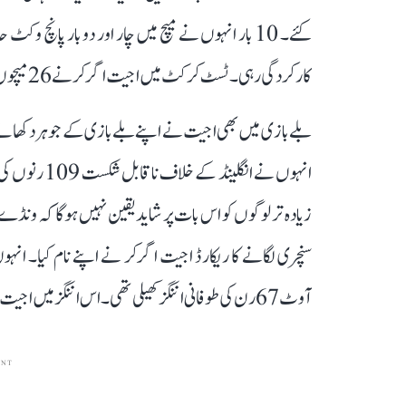
کارکردگی رہی۔ ٹسٹ کرکٹ میں اجیت اگرکر نے 26 میچوں میں 58 وکٹ حاصل کئے۔
بلے بازی میں بھی اجیت نے اپنے بلے بازی کے جوہر دکھائے
انہوں نے انگ
آوٹ 67 رن کی طوفانی اننگز کھیلی تھی۔ اس اننگز میں اجیت نے چار چھکے اور سات چوکے لگائے تھے۔
ENT