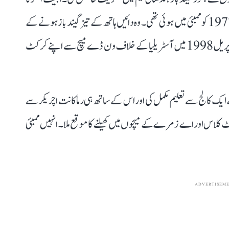
پورا نام اجیت بھا ل چندر اگر ہے۔ ان کی پیدائش 4 دسمبر 1977 کو ممبئی میں ہوئی تھی۔ وہ دائیں ہاتھ کے تیز گیند باز ہونے کے
علاوہ بلے بازی میں بھی جوہر دکھاتے تھے۔ اجیت اگر نے اپریل 1998 میں آسٹریلیا کے خلاف ون ڈے میچ سے اپنے کرکٹ
کے ایک کالج سے تعلیم مکمل کی اور اس کے ساتھ ہی رماکانت اچریكر سے
 رہے۔ اس دوران انہیں 1996 میں فرسٹ کلاس اور اے زمرے کے میچوں میں کھیلنے کا موقع ملا۔ انہیں ممبئی
ADVERTISEM