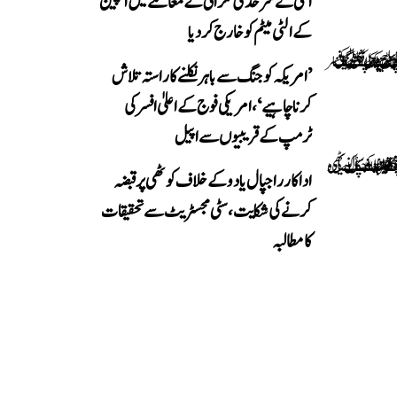
اٹلی نے سرحدی نگرانی کے معاملے میں اسپین
کے الٹی میٹم کو خارج کر دیا
’امریکہ کو جنگ سے باہر نکلنے کا راستہ تلاش
کرنا چاہیے‘، امریکی فوج کے اعلیٰ افسر کی
ٹرمپ کے قریبیوں سے اپیل
اداکار راجپال یادو کے خلاف کوٹھی پر قبضہ
کرنے کی شکایت، سٹی مجسٹریٹ سے تحقیقات
کا مطالبہ