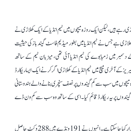
ڑی رہے ہیں ، لیکن ایک روزہ میچوں میں ٹیم انڈیا کے ایک کھلاڑی نے
ہ وہ کھلاڑی ہے جس نے ٹیم انڈیا میں بطور میڈیم فاسٹ گیند باز کی حیثیت
مولیت اختیار کی تھی۔ خیال رہے ، سال 2000 کے دسمبر میں زمبابوے کی ٹیم انڈیا آئی تھی، میزبان ٹیم کے ساتھ
یز کے آخری میچ میں ٹیم انڈیا کے کھلاڑی اگرکر نے ایک ایسا ریکارڈ
یک روزہ میچوں میں سب سے کم گیندوں پر نصف سنچری بنانے والے ہندوستانی
لے باز اجیت اگر کر جنہوں نے زمبابوے کے خلاف 21 گیندوں پر یہ ریکارڈ قائم کیا ۔اسی کے ساتھ وہ سب سے کم ون ڈے
ونڈے کے لحاظ سے بات کریں تو اجیت کا ریکارڈ انتہائی شاندار کہا جا سکتا ہے۔ انہوں نے 191 ونڈے میں 288 وکٹ حاصل