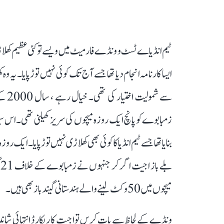
ٹیم انڈیا ے ٹسٹ و ونڈے فارمیٹ میں ویسے تو کئی عظیم کھلا
ایسا کارنامہ انجام دیا تھا جسے آج تک کوئی نہیں توڑ پایا۔ ی
سے ش
زمبابوے کو پانچ ایک روزہ میچوں کی سریز کھیلنی تھی۔ اس سیر
بنایا تھا جسے ٹیم انڈیا کا کوئی بھی کھلاڑی نہیں توڑ پایا۔ ا
ب
میچوں میں 50 وکٹ لینے والے ہندستانی گیند باز بھی ہیں۔