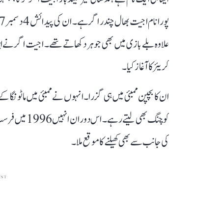
کریئر کا آغاز کیا۔
ان کا بچپن ممبئی میں ہی گزرا۔ انہوں نے ممبئی میں ماٹونگا 
کوچنگ بھی لیتے
کی جانب سے بھی کھیلنے کا موقع ملا۔
ENT