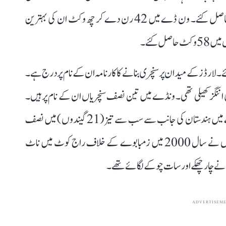
کئے۔ 10 بار انہوں نے میچ میں چار اور دو بار پانچ وکٹ حاصل کئے۔ ون ڈے میں 42 رن دے کر چھ وکٹ ان کی بہترین
۔ لارڈز کے میدان پر سنچری بنانے کاکارنامہ ان کے نام پردرج ہے۔
لینڈ کے خلاف ناقابل شکست 109 رنوں کی اننگز کھیلی تھی۔ ونڈے میں تین نصف سنچریاں ان کے نام پر ہیں۔
زیادہ تر لوگوں کو اس بات پر شاید یقین نہیں ہوگا کہ ونڈے میں ہندستان کی جانب سے سب سے تیز (21 گیندوں ) میں نصف
سنچری لگانے کا ریکارڈ اجیت اگرکر نے اپنے نام کیا۔ انہوں نے سال 2000 میں زمبابوے کے خلاف راج کوٹ میں ناٹ
ADVERTISEM