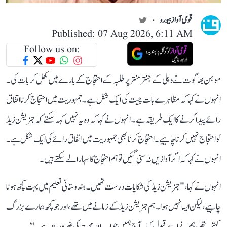
قومی آواز بیورو
Published: 07 Aug 2026, 6:11 AM
Follow us on:
موہن بھاگوت نے دہلی کے جنتر منتر پر طلبہ کے احتجاج کے بارے میں کھل کر بات کی۔
انہوں نے کہا کہ مظاہرے بات چیت کی ایک شکل ہے۔ جمہوریت میں احتجاج کرنا اتفاق
رائے پیدا کرنے کا ایک طریقہ ہے۔ انہوں نے کہا کہ وہ یہ نہیں کہہ سکتے کہ جنریشن زیڈ
کو احتجاج نہیں کرنا چاہیے۔احتجاج کرنا بھی جمہوریت میں اتفاق رائے کی ایک شکل ہے۔
انہو ں نے کہا کہ اگر آوازیں نہ سنی گئیں تو ہم احتجاج کا سہارا لے سکتے ہیں۔
انہوں نے کہا، " جنریشن زیڈ کی شکایات درست تھیں۔ ہندوستانی تعلیم میں بہت کچھ ہونا
چاہیے، لیکن ایسا نہیں ہوا۔ ہم جنریشن زیڈ کے زمانے میں تھے، اور جو کچھ ہمارے بزرگ
کہتے تھے، ہم نےاسے قبول کیا۔ آج ہمیں جواب اور محبت کی ضرورت ہے۔‘‘