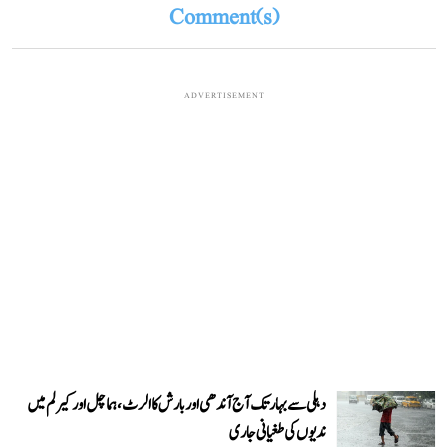
Comment(s)
ADVERTISEMENT
دہلی سے بہار تک آج آندھی اور بارش کا الرٹ، ہماچل اور کیرلم میں
ندیوں کی طغیانی جاری