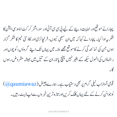
پجارا نے موقع اور حمایت دینے کے لیے بی سی سی آئی اور سوراشٹر کرکٹ ایسو سی ایشن کا
شکریہ ادا کیا۔ پجارا نے کہا کہ میں ان سبھی ٹیموں، فرنچائزی اور کاؤنٹی ٹیم کا شکر گزار
ہوں جن کی نمائندگی کرنے کا موقع مجھے ملا۔ میں یہاں تک اپنے گروؤں، کوچوں اور
رہنماؤں کی انمول سیکھ کے بغیر نہیں پہنچ پاتا۔ ان کے تئیں میں ہمیشہ مقروض رہوں
گا۔
قومی آواز اب ٹیلی گرام پر بھی دستیاب ہے۔ ہمارے چینل (
qaumiawaz@
)
کو جوائن کرنے کے لئے یہاں کلک کریں اور تازہ ترین خبروں سے اپ ڈیٹ رہیں۔
ADVERTISEMENT