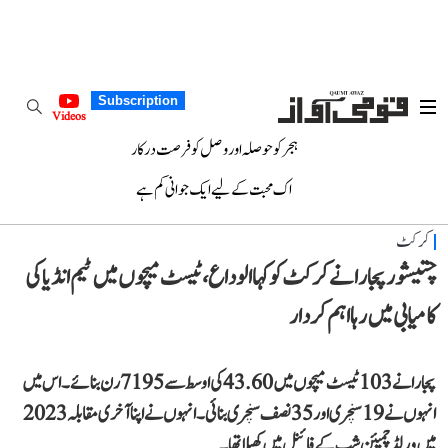
Subscription
Videos
ہجر کو حوصلہ اور وصل کو فرصت درکار
اک محبت کے لیے ایک جوانی کم ہے
کرکٹ
چتیشور پجارا نے کرکٹ کو کہا الوداع، ٹیسٹ میچوں میں ٹیم انڈیا کی
کامیابی میں رہا اہم کردار
پجارا نے 103 ٹیسٹ میچوں میں 43.60 کی اوسط سے 7195 رن بنائے۔ اس میں
انہوں نے 19 سنچری اور 35 نصف سنچری بنائی۔ انہوں نے اپنا آخری مقابلہ 2023
میں ورلڈ چمپئن شپ کے فائنل میں کھیلا تھا۔