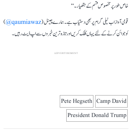
خاص طور پر مخصوص قسم کے ہتھیار۔‘‘
قومی آواز اب ٹیلی گرام پر بھی دستیاب ہے۔ ہمارے چینل (
qaumiawaz@
)
کو جوائن کرنے کے لئے یہاں کلک کریں اور تازہ ترین خبروں سے اپ ڈیٹ رہیں۔
ADVERTISEMENT
Pete Hegseth
Camp David
President Donald Trump