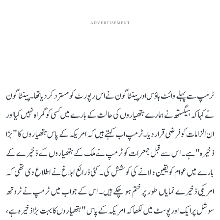
ADVERTISEMENT
ٹرمپ سے پہلے وائٹ ہاؤس اور پینٹاگون نے اس رپورٹ کو مسترد کر دیا تھا۔ پینٹاگون
نے کہا کہ ہیگستھ نے ہمارے ہتھیاروں کی حالت کے بارے میں کسی کو گمراہ نہیں کیا اور
ان الزامات کو فرضی قرار دیا۔ٹرمپ اب کہتے ہیں کہ امریکہ کے پاس ہتھیاروں کا "بڑا
ذخیرہ" ہے۔ اس سے قبل جمعرات کو ٹرمپ نے ملک کے ہتھیاروں کے ذخیرے کے
بارے میں عوام کو یقین دلانے کی کوشش کی۔ کئی ذرائع ابلاغ نے اطلاع دی تھی کہ
امریکی ذخیرے نمایاں طور پر ختم ہو چکے ہیں۔ اس کے جواب میں ٹرمپ نے ٹروتھ
سوشل پر ایک اور پوسٹ میں لکھا کہ امریکہ کے پاس "ہتھیاروں کا بہت بڑا ذخیرہ ہے،