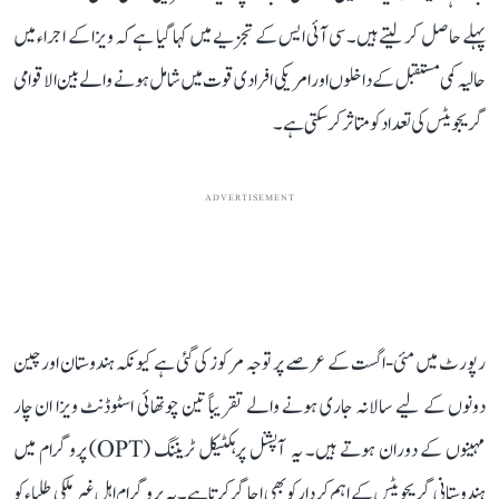
پہلے حاصل کر لیتے ہیں۔ سی آئی ایس کے تجزیے میں کہا گیا ہے کہ ویزا کے اجراء میں
حالیہ کمی مستقبل کے داخلوں اور امریکی افرادی قوت میں شامل ہونے والے بین الاقوامی
گریجویٹس کی تعداد کو متاثر کر سکتی ہے۔
ADVERTISEMENT
رپورٹ میں مئی-اگست کے عرصے پر توجہ مرکوز کی گئی ہے کیونکہ ہندوستان اور چین
دونوں کے لیے سالانہ جاری ہونے والے تقریباً تین چوتھائی اسٹوڈنٹ ویزا ان چار
مہینوں کے دوران ہوتے ہیں۔ یہ آپشنل پرہکٹیکل ٹریننگ (OPT) پروگرام میں
ہندوستانی گریجویٹس کے اہم کردار کو بھی اجاگر کرتا ہے۔ یہ پروگرام اہل غیر ملکی طلباء کو