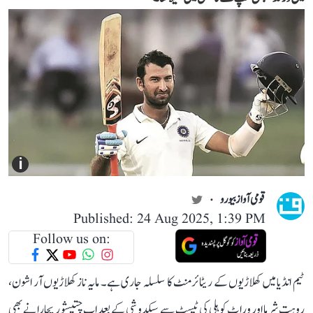
i
قومی آواز بیورو
Published: 24 Aug 2025, 1:39 PM
Follow us on:
ٹیم انڈیا میں کھلاڑیوں کے ریٹائرمنٹ کا سلسلہ جاری ہے۔ مایہ ناز کھلاڑیوں آر اشون،
روہت شرما اور وراٹ کوہلی کی ٹیسٹ سے سبکدوشی کے بعد اب چتیشور پجارا نے بھی