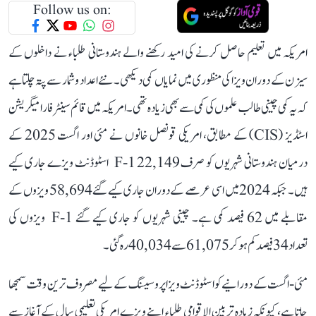
Follow us on:
امریکہ میں تعلیم حاصل کرنے کی امید رکھنے والے ہندوستانی طلباء نے داخلوں کے
سیزن کے دوران ویزا کی منظوری میں نمایاں کمی دیکھی۔ نئے اعداد و شمار سے پتہ چلتا ہے
کہ یہ کمی چینی طالب علموں کی کمی سے بھی زیادہ تھی۔ امریکہ میں قائم سینٹر فار امیگریشن
اسٹڈیز (CIS) کے مطابق، امریکی قونصل خانوں نے مئی اور اگست 2025 کے
درمیان ہندوستانی شہریوں کو صرف 22,149 F-1 اسٹوڈنٹ ویزے جاری کیے
ہیں۔ جبکہ 2024 میں اسی عرصے کے دوران جاری کیے گئے 58,694 ویزوں کے
مقابلے میں 62 فیصد کمی ہے۔ چینی شہریوں کو جاری کیے گئے F-1 ویزوں کی
تعداد 34 فیصد کم ہو کر 61,075 سے 40,034 رہ گئی۔
مئی-اگست کے دورانیے کوا سٹوڈنٹ ویزا پروسیسنگ کے لیے مصروف ترین وقت سمجھا
جاتا ہے، کیونکہ زیادہ تر بین الاقوامی طلباء اپنے ویزے امریکی تعلیمی سال کے آغاز سے