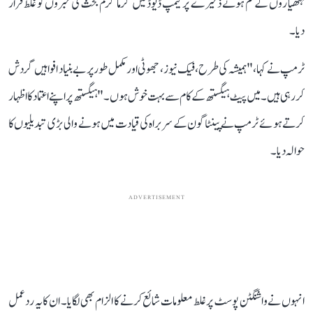
ہتھیاروں کے کم ہوتے ذخیرے پر کیمپ ڈیوڈ میں گرما گرم بحث کی خبروں کو غلط قرار
دیا۔
ٹرمپ نے کہا، "ہمیشہ کی طرح، فیک نیوز ، جھوٹی اور مکمل طور پر بے بنیاد افواہیں گردش
کر رہی ہیں۔ میں پیٹ ہیگستھ کے کام سے بہت خوش ہوں۔" ہیگستھ پر اپنے اعتماد کا اظہار
کرتے ہوئے ٹرمپ نے پینٹاگون کے سربراہ کی قیادت میں ہونے والی بڑی تبدیلیوں کا
حوالہ دیا۔
ADVERTISEMENT
انہوں نے واشنگٹن پوسٹ پر غلط معلومات شائع کرنے کا الزام بھی لگایا۔ ان کا یہ ردعمل