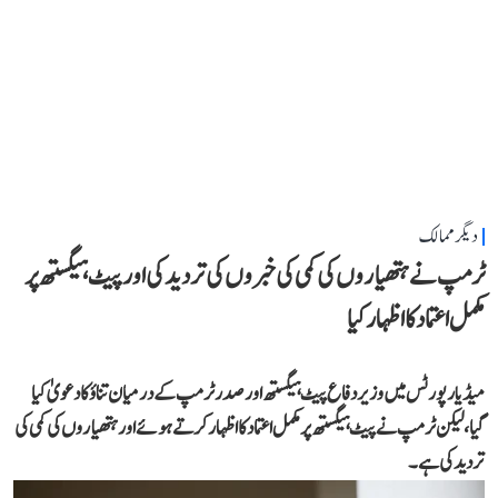
دیگر ممالک
ٹرمپ نے ہتھیاروں کی کمی کی خبروں کی تردید کی اور پیٹ ہیگستھ پر
مکمل اعتماد کا اظہار کیا
میڈیا رپورٹس میں وزیر دفاع پیٹ ہیگستھ اور صدر ٹرمپ کے درمیان تناؤ کا دعویٰ کیا
گیا، لیکن ٹرمپ نے پیٹ ہیگستھ پر مکمل اعتماد کا اظہار کرتے ہوئے اور ہتھیاروں کی کمی کی
تردید کی ہے۔