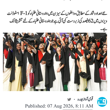
نئے اعداد و شمار کے مطابق، داخلوں کے سیزن میں ہندوستانی طلباء کو F-1 اسٹوڈنٹ
ویزوں میں 62 فیصد کی زبردست کمی آئی ہے جو ہندوستانی طلباء کے لئے تشویشانک
ہے۔
قومی آواز بیورو
Published: 07 Aug 2026, 8:11 AM