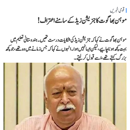
قومی خبریں
موہن بھاگوت کا جنریشن زیڈ کے سامنے اعتراف!
موہن بھاگوت نے کہاکہ جنریشن زیڈ کی شکایات درست تھیں۔ ہندوستانی تعلیم میں
بہت کچھ ہونا چاہیے، لیکن ایسا نہیں ہوا۔انہوں نے کہا کہ جس زمانے میں وہ تھے،جو کچھ
بزرگ کہتے تھے، اسے قبول کر لیتے۔