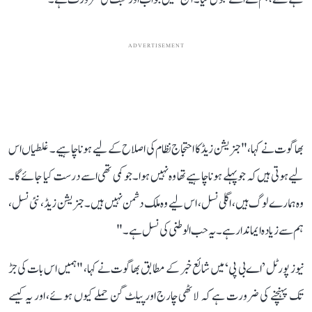
ADVERTISEMENT
بھاگوت نے کہا، " جنریشن زیڈ کا احتجاج نظام کی اصلاح کے لیے ہونا چاہیے۔ غلطیاں اس
لیے ہوتی ہیں کہ جو پہلے ہونا چاہیے تھا وہ نہیں ہوا۔ جو کمی تھی اسے درست کیا جائے گا۔
وہ ہمارے لوگ ہیں، اگلی نسل، اس لیے وہ ملک دشمن نہیں ہیں۔ جنریشن زیڈ ، نئی نسل،
ہم سے زیادہ ایماندار ہے۔ یہ حب الوطنی کی نسل ہے۔"
نیوز پورٹل ’اے بی پی‘ میں شائع خبر کے مطابق بھاگوت نے کہا، "ہمیں اس بات کی جڑ
تک پہنچنے کی ضرورت ہے کہ لاٹھی چارج اور پیلٹ گن حملے کیوں ہوئے، اور یہ کیسے