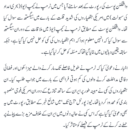
واشنگٹن پوسٹ کی رپورٹ کے بعد سامنے آیا جس میں ٹرمپ نے کیمپ ڈیوڈ (بحری امداد
کی سہولت) میں امریکی ہتھیاروں کی شدید قلت کے بارے میں ہیگستھ سے سوال کیا
تھا۔ واشنگٹن پوسٹ کے مطابق ٹرمپ نے کیمپ ڈیوڈ میں ملاقات کے دوران ہیگستھ
سے سوال کیا کہ انہیں معلوم ہوا کہ اہم ہتھیاروں کی کمی کو حل نہیں کیا گیا ہے، جبکہ
سابقہ ​​یقین دہانیوں میں بتا یا گیا تھا کہ مسئلہ کو حل کر لیا گیا ہے۔
اخبار نے دعویٰ کیا کہ ٹرمپ نے طویل فاصلے تک مار کرنے والے میزائلوں اور فضائی
دفاعی مداخلت کرنے والوں کی کم ہوتی فراہمی کے بارے میں جواب طلب کیا۔ ان
ہتھیاروں کی کمی نے مبینہ طور پر ایران کے ساتھ تنازع کے دوران امریکی فوجی منصوبہ
بندی کو محدود کر دیا تھا۔نیوز پورٹل ’آج تک‘ میں شائع خبر کے مطابق رپورٹ میں یہ
بھی دعویٰ کیا گیا ہے کہ اس کمی نے حالیہ دنوں میں ایران کے خلاف مزید بڑے پیمانے پر
حملے نہ کرنے کے ٹرمپ کے فیصلے کو متاثر کیا۔