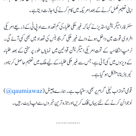
اپنی تعلیم مکمل کرنے کے بعد امریکہ میں کام کرنے کی اجازت دیتا ہے۔
سنٹر فار امیگریشن اسٹڈیز نے کہا کہ غیر ملکی طلباء کی کم تعداد سے او پی ٹی کے ذریعے امریکی
افرادی قوت میں داخل ہونے والے غیر ملکی گریجویٹس کی تعداد میں بھی کمی آئے گی۔
ٹرمپ انتظامیہ کے تحت امریکی امیگریشن قوانین میں نمایاں طور پر سختی کے بعد طلباء
کے ویزوں میں کمی آئی ہے، جس سے غیر ملکی طلباء کے لیے ملک میں تعلیم حاصل کرنا اور
کیریئر بنانا مشکل ہو گیا ہے۔
قومی آواز اب ٹیلی گرام پر بھی دستیاب ہے۔ ہمارے چینل (
qaumiawaz@
)
کو جوائن کرنے کے لئے یہاں کلک کریں اور تازہ ترین خبروں سے اپ ڈیٹ رہیں۔
ADVERTISEMENT