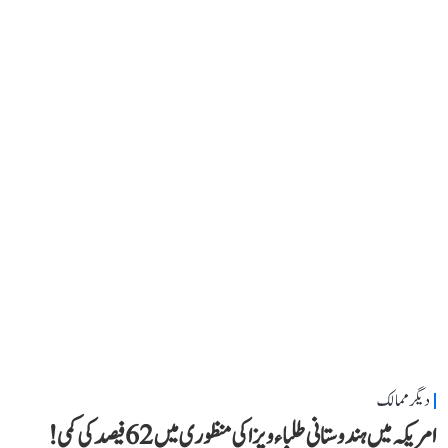
دیگر ممالک
امریکہ میں ہندوستانی طلباء ویزا کی منظوری میں 62 فیصد کی کمی!