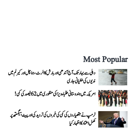
Most Popular
دہلی سے بہار تک آج آندھی اور بارش کا الرٹ، ہماچل اور کیرلم میں
ندیوں کی طغیانی جاری
امریکہ میں ہندوستانی طلباء ویزا کی منظوری میں 62 فیصد کی کمی!
ٹرمپ نے ہتھیاروں کی کمی کی خبروں کی تردید کی اور پیٹ ہیگستھ پر
مکمل اعتماد کا اظہار کیا