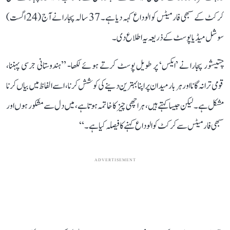
کرکٹ کے سبھی فارمیٹس کو الوداع کہہ دیا ہے۔ 37 سالہ پجارا نے آج (24 اگست)
سوشل میڈیا پوسٹ کے ذریعہ یہ اطلاع دی۔
چتیشور پجارا نے ’ایکس‘ پر طویل پوسٹ کرتے ہوئے لکھا- ’’ہندوستانی جرسی پہننا،
قومی ترانہ گانا اور ہر بار میدان پر اپنا بہترین دینے کی کوشش کرنا، اسے الفاظ میں بیاں کرنا
مشکل ہے۔ لیکن جیسا کہتے ہیں، ہر اچھی چیز کا خاتمہ ہوتا ہے، میں دل سے مشکور ہوں اور
سبھی فارمیٹس سے کرکٹ کو الوداع کہنے کا فیصلہ کیا ہے۔‘‘
ADVERTISEMENT