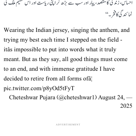
احساس، زندگی کا مقصد، پیار اور سب سے بڑھ کر اپنی ریاست اور اس عظیم ملک کی
نمائندگی کا فخر۔‘‘
Wearing the Indian jersey, singing the anthem, and
trying my best each time I stepped on the field -
itâs impossible to put into words what it truly
meant. But as they say, all good things must come
to an end, and with immense gratitude I have
decided to retire from all forms ofâ¦
pic.twitter.com/p8yOd5tFyT
August 24,
— Cheteshwar Pujara (@cheteshwar1)
2025
ADVERTISEMENT