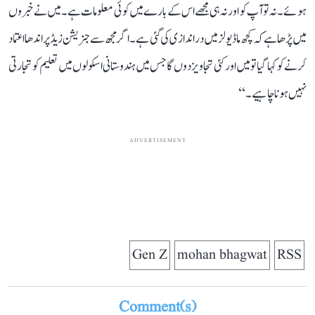
ہوئے۔ نہ تو آپ کو اور نہ ہی مجھے اس کے بارے میں کوئی معلومات ہے۔ میں نے خبروں
میں پڑھا ہے کہ کچھ ماڈیولز میں دراندازی کی گئی ہے۔ اگر مجھ سے جنریشن زیڈ پر اندھا اعتماد
کرنے کو کہا گیا تو میں اور کئی تجاویز دوں گا جس میں ہندوستانی اسکولوں میں تعلیم کو تجارتی
نہیں ہونا چاہیے۔‘‘
ADVERTISEMENT
Gen Z
mohan bhagwat
RSS
Comment(s)