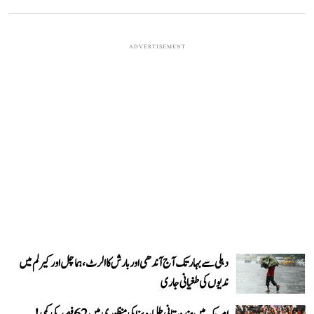
ADVERTISEMENT
دہلی سے بہار تک آج آندھی اور بارش کا الرٹ، ہماچل اور کیرلم میں
ندیوں کی طغیانی جاری