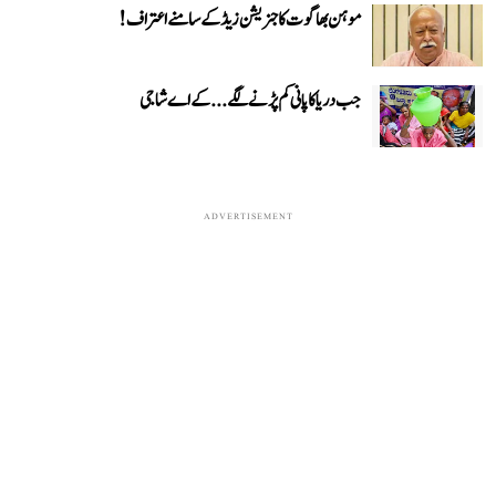
موہن بھاگوت کا جنریشن زیڈ کے سامنے اعتراف!
جب دریا کا پانی کم پڑنے لگے...کے اے شاجی
ADVERTISEMENT