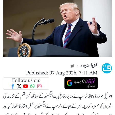
قومی آواز بیورو
Published: 07 Aug 2026, 7:11 AM
Follow us on:
امریکی صدر ڈونالڈ ٹرمپ نے وزیر دفاع پیٹ ہیگستھ کے ساتھ کسی قسم کے تنازعہ کی
خبروں کو مسترد کر دیا۔ اس کے بجائے، ٹرمپ نے ہیگستھ پر مکمل اعتماد کا اظہار کیا اور