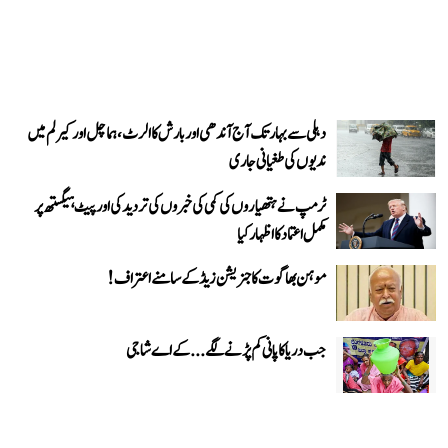
دہلی سے بہار تک آج آندھی اور بارش کا الرٹ، ہماچل اور کیرلم میں
ندیوں کی طغیانی جاری
ٹرمپ نے ہتھیاروں کی کمی کی خبروں کی تردید کی اور پیٹ ہیگستھ پر
مکمل اعتماد کا اظہار کیا
موہن بھاگوت کا جنریشن زیڈ کے سامنے اعتراف!
جب دریا کا پانی کم پڑنے لگے...کے اے شاجی