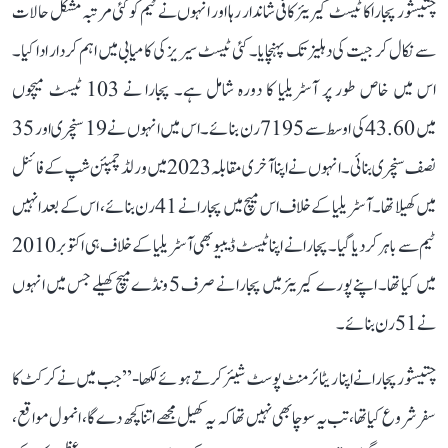
چتیشور پجارا کا ٹیسٹ کیریئر کافی شاندار رہا اور انہوں نے ٹیم کو کئی مرتبہ مشکل حالات
سے نکال کر جیت کی دہلیز تک پہنچایا۔ کئی ٹیسٹ سیریز کی کامیابی میں اہم کردار ادا کیا۔
اس میں خاص طور پر آسٹریلیا کا دورہ شامل ہے۔ پجارا نے 103 ٹیسٹ میچوں
میں 43.60 کی اوسط سے 7195 رن بنائے۔ اس میں انہوں نے 19 سنچری اور 35
نصف سنچری بنائی۔ انہوں نے اپنا آخری مقابلہ 2023 میں ورلڈ چمپئن شپ کے فائنل
میں کھیلا تھا۔ آسٹریلیا کے خلاف اس میچ میں پجارا نے 41 رن بنائے، اس کے بعد انہیں
ٹیم سے باہر کر دیا گیا۔ پجارا نے اپنا ٹیسٹ ڈیبیو بھی آسٹریلیا کے خلاف ہی اکتوبر 2010
میں کیا تھا۔ اپنے پورے کیریئر میں پجارا نے صرف 5 ونڈے میچ کھیلے جس میں انہوں
نے 51 رن بنائے۔
چتیشور پجارا نے اپنا ریٹائرمنٹ پوسٹ شیئر کرتے ہوئے لکھا- ’’جب میں نے کرکٹ کا
سفر شروع کیا تھا، تب یہ سوچا بھی نہیں تھا کہ یہ کھیل مجھے اتنا کچھ دے گا، انمول مواقع،