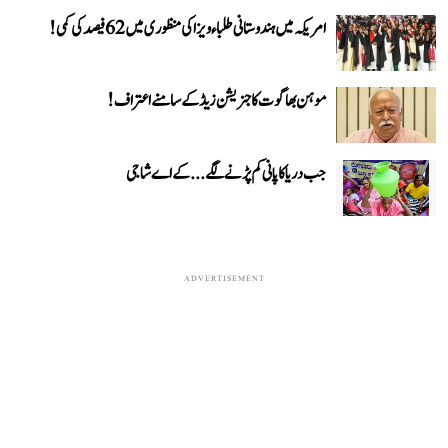
امریکہ میں ہندوستانی طلباء ویزا کی منظوری میں 62 فیصد کی کمی!
موہن بھاگوت کا جنریشن زیڈ کے سامنے اعتراف!
جب دریا کا پانی کم پڑنے لگے...کے اے شاجی
ADVERTISEMENT