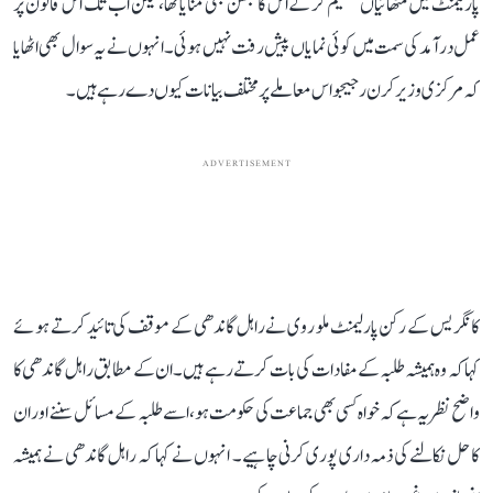
پارلیمنٹ میں مٹھائیاں تقسیم کر کے اس کا جشن بھی منایا تھا، لیکن اب تک اس قانون پر
عمل درآمد کی سمت میں کوئی نمایاں پیش رفت نہیں ہوئی۔ انہوں نے یہ سوال بھی اٹھایا
کہ مرکزی وزیر کرن رجیجو اس معاملے پر مختلف بیانات کیوں دے رہے ہیں۔
ADVERTISEMENT
کانگریس کے رکن پارلیمنٹ ملو روی نے راہل گاندھی کے موقف کی تائید کرتے ہوئے
کہا کہ وہ ہمیشہ طلبہ کے مفادات کی بات کرتے رہے ہیں۔ ان کے مطابق راہل گاندھی کا
واضح نظریہ ہے کہ خواہ کسی بھی جماعت کی حکومت ہو، اسے طلبہ کے مسائل سننے اور ان
کا حل نکالنے کی ذمہ داری پوری کرنی چاہیے۔ انہوں نے کہا کہ راہل گاندھی نے ہمیشہ