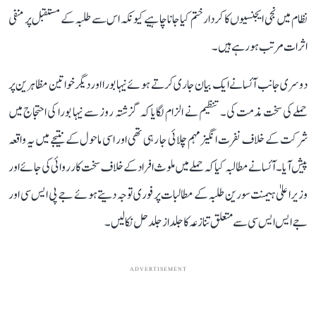
نظام میں نجی ایجنسیوں کا کردار ختم کیا جانا چاہیے کیونکہ اس سے طلبہ کے مستقبل پر منفی
اثرات مرتب ہو رہے ہیں۔
دوسری جانب آئسا نے ایک بیان جاری کرتے ہوئے نیہا بورا اور دیگر خواتین مظاہرین پر
حملے کی سخت مذمت کی۔ تنظیم نے الزام لگایا کہ گزشتہ روز سے نیہا بورا کی احتجاج میں
شرکت کے خلاف نفرت انگیز مہم چلائی جا رہی تھی اور اسی ماحول کے نتیجے میں یہ واقعہ
پیش آیا۔ آئسا نے مطالبہ کیا کہ حملے میں ملوث افراد کے خلاف سخت کارروائی کی جائے اور
وزیر اعلیٰ ہیمنت سورین طلبہ کے مطالبات پر فوری توجہ دیتے ہوئے جے پی ایس سی اور
جے ایس ایس سی سے متعلق تنازعہ کا جلد از جلد حل نکالیں۔
ADVERTISEMENT