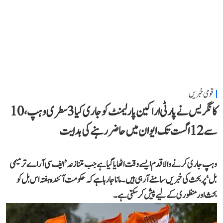
قومی خبریں
کانگریس نے پارٹی اراکین پارلیمنٹ کو جاری کیا 3 سطری وہپ، 10
سے 12 اگست تک ایوان میں حاضر رہنے کی ہدایت
وہپ جاری کرنے والا قدم ایسے وقت اٹھایا گیا ہے جب متنازعہ ’ایف سی آر اے ترمیمی
بل‘ پر بحث کی خبریں سامنے آ رہی ہیں۔ مانا جا رہا ہے کہ حکومت آئندہ ہفتہ اس بل کو
بحث اور منظوری کے لیے پیش کر سکتی ہے۔