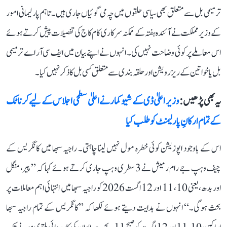
ترمیمی بل سے متعلق بھی سیاسی حلقوں میں چہ می گوئیاں جاری ہیں۔ تاہم پارلیمانی امور
کے وزیر مملکت نے آئندہ ہفتہ کے ممکنہ سرکاری کام کاج کی تفصیلات پیش کرتے ہوئے
اس معاملے پر کوئی وضاحت نہیں کی۔ انہوں نے اپنے بیان میں ایف سی آر اے ترمیمی
بل یا خواتین کے ریزرویشن اور حلقہ بندی سے متعلق کسی بل کا ذکر نہیں کیا۔
یہ بھی پڑھیں :
وزیر اعلیٰ ڈی کے شیوکمار نے اعلیٰ سطحی اجلاس کے لیے کرناٹک
کے تمام ارکانِ پارلیمنٹ کو طلب کیا
اس کے باوجود اپوزیشن کوئی خطرہ مول نہیں لینا چاہتی۔ راجیہ سبھا میں کانگریس کے
چیف وہپ جے رام رمیش نے 3 سطری وہپ جاری کرتے ہوئے کہا کہ ’’پیر، منگل
اور بدھ، یعنی 10، 11 اور 12 اگست 2026 کو راجیہ سبھا میں انتہائی اہم معاملات پر
بحث ہوگی۔‘‘ انہوں نے ہدایت دیتے ہوئے لکھا کہ ’’کانگریس کے تمام راجیہ سبھا