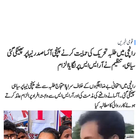
قومی خبریں
رانچی میں طلبہ تحریک کی حمایت کرنے پہنچی آئسا صدر نیہا پر پھینکی گئی
سیاہی، تنظیم نے آر ایس ایس پر لگایا الزام
رانچی میں امتحانی بے ضابطگیوں کے خلاف سراپا احتجاج طلبہ سے ملنے پہنچی نیہا پر سیاہی
پھینکی گئی۔ آئسا نے واقعے کی مذمت کی اور آر ایس ایس سے وابستہ افراد پر الزام عائد کرتے
ہوئے کارروائی کا مطالبہ کیا