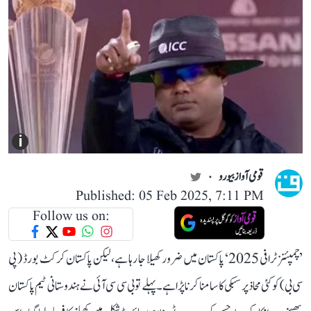
i
قومی آواز بیورو
Published: 05 Feb 2025, 7:11 PM
Follow us on:
’چمپئنز ٹرافی 2025‘ پاکستان میں ضرور کھیلا جا رہا ہے، لیکن پاکستان کرکٹ بورڈ (پی
سی بی) کو کئی محاذ پر سبکی کا سامنا کرنا پڑا ہے۔ پہلے تو بی سی سی آئی نے ہندوستانی ٹیم پاکستان