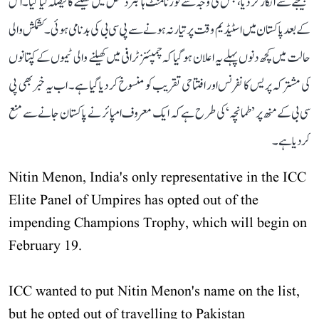
بھیجنے سے انکار کر دیا، جس کی وجہ سے ٹورنامنٹ ہائبرڈ شکل میں کھیلنے کا فیصلہ لیا گیا۔ اس
کے بعد پاکستان میں اسٹیڈیم وقت پر تیار نہ ہونے سے پی سی بی کی بدنامی ہوئی۔ کشمکش والی
حالت میں کچھ دنوں پہلے یہ اعلان ہو گیا کہ چمپئنز ٹرافی میں کھیلنے والی ٹیموں کے کپتانوں
کی مشترکہ پریس کانفرنس اور افتتاحی تقریب کو منسوخ کر دیا گیا ہے۔ اب یہ خبر بھی پی
سی بی کے منھ پر ’طمانچہ‘ کی طرح ہے کہ ایک معروف امپائر نے پاکستان جانے سے منع
کر دیا ہے۔
Nitin Menon, India's only representative in the ICC
Elite Panel of Umpires has opted out of the
impending Champions Trophy, which will begin on
February 19.
ICC wanted to put Nitin Menon's name on the list,
but he opted out of travelling to Pakistan