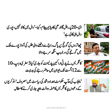
ای-20 پر راہل گاندھی کا ویڈیو پیغام، کہا- ’دال میں کالا نہیں، پوری
دال ہی کالی ہے‘
چھاتروں کی گونج: پریاگ راج سے اٹھنے والی طلبہ کی آواز پورے ملک
میں گونجے گی، رندیپ سنگھ سرجے والا
کانگریس نے پارٹی اراکین پارلیمنٹ کو جاری کیا 3 سطری وہپ، 10
سے 12 اگست تک ایوان میں حاضر رہنے کی ہدایت
’پنجاب کی عآپ حکومت اعداد و شمار کی سیاست میں مصروف‘، نوکریوں
کے دعووں پر کانگریس کا حملہ، وائٹ پیپر جاری کرنے کا مطالبہ
ADVERTISEMENT