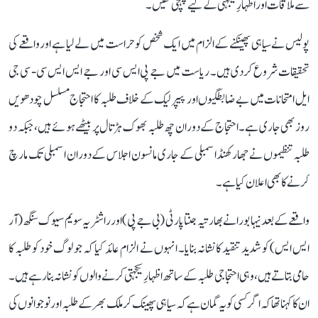
سے ملاقات اور اظہارِ یکجہتی کے لیے پہنچی تھیں۔
پولیس نے سیاہی پھینکنے کے الزام میں ایک شخص کو حراست میں لے لیا ہے اور واقعے کی
تحقیقات شروع کر دی ہیں۔ ریاست میں جے پی ایس سی اور جے ایس ایس سی - سی جی
ایل امتحانات میں بے ضابطگیوں اور پیپر لیک کے خلاف طلبہ کا احتجاج مسلسل چودھویں
روز بھی جاری ہے۔ احتجاج کے دوران چھ طلبہ بھوک ہڑتال پر بیٹھے ہوئے ہیں، جبکہ دو
طلبہ تنظیموں نے جھارکھنڈ اسمبلی کے جاری مانسون اجلاس کے دوران اسمبلی تک مارچ
کرنے کا بھی اعلان کیا ہے۔
واقعے کے بعد نیہا بورا نے بھارتیہ جنتا پارٹی (بی جے پی) اور راشٹریہ سویم سیوک سنگھ (آر
ایس ایس) کو شدید تنقید کا نشانہ بنایا۔ انہوں نے الزام عائد کیا کہ جو لوگ خود کو طلبہ کا
حامی بتاتے ہیں، وہی احتجاجی طلبہ کے ساتھ اظہارِ یکجہتی کرنے والوں کو نشانہ بنا رہے ہیں۔
ان کا کہنا تھا کہ اگر کسی کو یہ گمان ہے کہ سیاہی پھینک کر ملک بھر کے طلبہ اور نوجوانوں کی