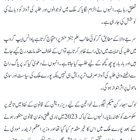
تعلق رہا ہے۔ انہوں نے الزام لگایا کہ ملک میں نوجوانوں اور طلبہ کی آواز کو دبانے کی
کوشش کی جا رہی ہے۔
سرجے والا کے مطابق اگر کوئی طالب علم جنتر منتر پر احتجاج کرتا ہے یا واٹس ایپ گروپ
میں طلبہ کی حمایت میں اپنی رائے ظاہر کرتا ہے تو اس کے خلاف مقدمات درج کیے جاتے
ہیں اور بار بار پوچھ گچھ کے لیے طلب کیا جاتا ہے۔ انہوں نے دعویٰ کیا کہ پریاگ راج
سے اٹھنے والی طلبہ کی آواز صرف اتر پردیش ہی نہیں بلکہ پورے ملک کی سیاست اور سماجی
ماحول پر اثر انداز ہوگی۔
لوک سبھا رکن منیکم ٹیگور نے خواتین کے لیے ریزرویشن کے قانون کے نفاذ میں تاخیر پر
حکومت کو نشانہ بنایا۔ انہوں نے کہا کہ 2023 میں ناری شکتی وندن قانون منظور ہونے
کے بعد پورے ملک میں اس کا خیرمقدم کیا گیا تھا اور وزیر اعظم نریندر مودی نے