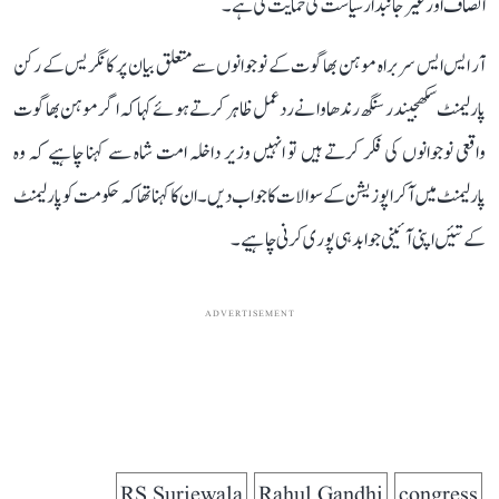
انصاف اور غیر جانبدار سیاست کی حمایت کی ہے۔
آر ایس ایس سربراہ موہن بھاگوت کے نوجوانوں سے متعلق بیان پر کانگریس کے رکن
پارلیمنٹ سکھجیندر سنگھ رندھاوا نے ردعمل ظاہر کرتے ہوئے کہا کہ اگر موہن بھاگوت
واقعی نوجوانوں کی فکر کرتے ہیں تو انہیں وزیر داخلہ امت شاہ سے کہنا چاہیے کہ وہ
پارلیمنٹ میں آکر اپوزیشن کے سوالات کا جواب دیں۔ ان کا کہنا تھا کہ حکومت کو پارلیمنٹ
کے تئیں اپنی آئینی جوابدہی پوری کرنی چاہیے۔
ADVERTISEMENT
RS Surjewala
Rahul Gandhi
congress