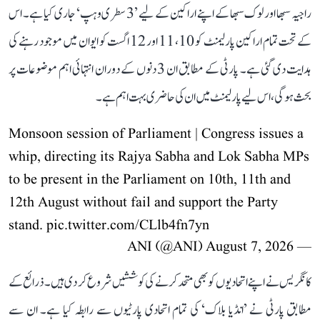
راجیہ سبھا اور لوک سبھا کے اپنے اراکین کے لیے ’3 سطری وہپ‘ جاری کیا ہے۔ اس
کے تحت تمام اراکین پارلیمنٹ کو 10، 11 اور 12 اگست کو ایوان میں موجود رہنے کی
ہدایت دی گئی ہے۔ پارٹی کے مطابق ان 3 دنوں کے دوران انتہائی اہم موضوعات پر
بحث ہوگی، اس لیے پارلیمنٹ میں ان کی حاضری بہت اہم ہے۔
Monsoon session of Parliament | Congress issues a
whip, directing its Rajya Sabha and Lok Sabha MPs
to be present in the Parliament on 10th, 11th and
12th August without fail and support the Party
stand.
pic.twitter.com/CLlb4fn7yn
August 7, 2026
— ANI (@ANI)
کانگریس نے اپنے اتحادیوں کو بھی متحد کرنے کی کوششیں شروع کر دی ہیں۔ ذرائع کے
مطابق پارٹی نے ’انڈیا بلاک‘ کی تمام اتحادی پارٹیوں سے رابطہ کیا ہے۔ ان سے