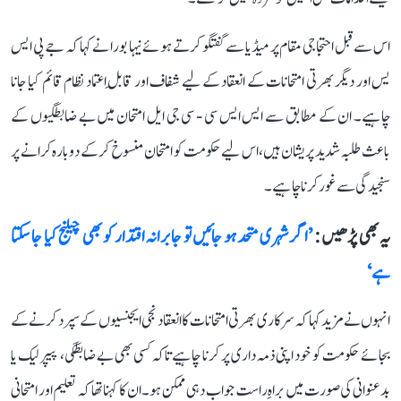
اس سے قبل احتجاجی مقام پر میڈیا سے گفتگو کرتے ہوئے نیہا بورا نے کہا کہ جے پی ایس
یس اور دیگر بھرتی امتحانات کے انعقاد کے لیے شفاف اور قابلِ اعتماد نظام قائم کیا جانا
چاہیے۔ ان کے مطابق سے ایس ایس سی - سی جی ایل امتحان میں بے ضابطگیوں کے
باعث طلبہ شدید پریشان ہیں، اس لیے حکومت کو امتحان منسوخ کرکے دوبارہ کرانے پر
سنجیدگی سے غور کرنا چاہیے۔
یہ بھی پڑھیں :
’اگر شہری متحد ہو جائیں تو جابرانہ اقتدار کو بھی چیلنج کیا جا سکتا
ہے‘
انہوں نے مزید کہا کہ سرکاری بھرتی امتحانات کا انعقاد نجی ایجنسیوں کے سپرد کرنے کے
بجائے حکومت کو خود اپنی ذمہ داری پر کرنا چاہیے تاکہ کسی بھی بے ضابطگی، پیپر لیک یا
بدعنوانی کی صورت میں براہِ راست جواب دہی ممکن ہو۔ ان کا کہنا تھا کہ تعلیم اور امتحانی