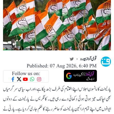
قومی آواز بیورو
Published: 07 Aug 2026, 6:40 PM
Follow us on:
پارلیمنٹ کا مانسون اجلاس اپنے اختتام کی طرف بڑھ چکا ہے، اور اب سیاسی سرگرمیاں
بھی اچانک تیز ہوتی ہوئی دکھائی دے رہی ہیں۔ کانگریس نے پارلیمنٹ کے دونوں
ایوانوں میں اپنے تمام اراکین پارلیمنٹ کو حاضر رہنے کا حکم جاری کر دیا ہے۔ پارٹی نے