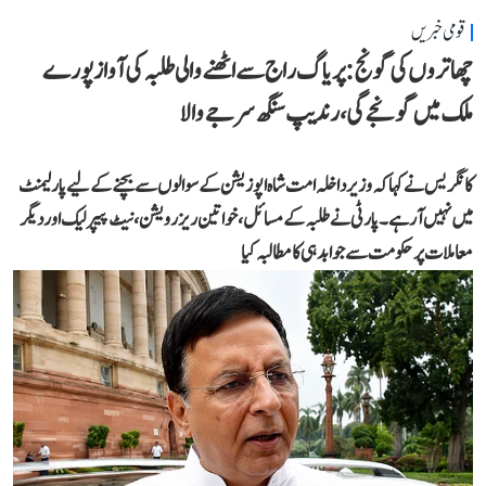
قومی خبریں
چھاتروں کی گونج: پریاگ راج سے اٹھنے والی طلبہ کی آواز پورے
ملک میں گونجے گی، رندیپ سنگھ سرجے والا
کانگریس نے کہا کہ وزیر داخلہ امت شاہ اپوزیشن کے سوالوں سے بچنے کے لیے پارلیمنٹ
میں نہیں آ رہے۔ پارٹی نے طلبہ کے مسائل، خواتین ریزرویشن، نیٹ پیپر لیک اور دیگر
معاملات پر حکومت سے جوابدہی کا مطالبہ کیا