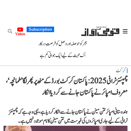
Subscription
Videos
ہجر کو حوصلہ اور وصل کو فرصت درکار
اک محبت کے لیے ایک جوانی کم ہے
کرکٹ
چمپئنز ٹرافی 2025: پاکستان کرکٹ بورڈ کے منھ پر پھر لگا ’طمانچہ‘،
معروف امپائر نے پاکستان جانے سے کر دیا انکار
ہندوستانی امپائر نتن مینن نے پاکستان جانے سے انکار کر دیا ہے، یہی وجہ ہے کہ چمپئنز
ٹرافی کے لیے جاری امپائروں کی فہرست میں نتن مینن کا نام موجود نہیں ہے۔