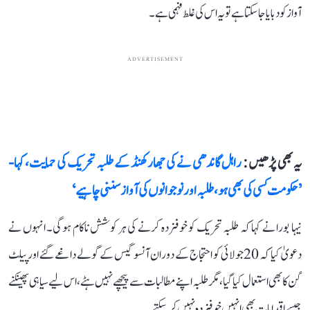
آواز کو دبایا جا سکتا ہے تو یہ اس کی غلط فہمی ہے۔
ADVERTISEMENT
یہ بھی پڑھیں :
راہل گاندھی نے کی جھارکھنڈ کے طلبہ تحریک کی حمایت، کہا-
’حکومت کسی کی بھی ہو، طلبہ اور نوجوانوں کی آواز سننی چاہیے‘
نیہا بورا نے کہا کہ طلبہ تحریک کو خوفزدہ کرنے کی ہر کوشش ناکام ہوگی۔ انہوں نے
دعویٰ کیا کہ 20 جولائی کو احتجاج کے دوران آنسو گیس کے گولے داغے گئے اور پیلٹ
گن کا بھی استعمال کیا گیا، مگر طلبہ اپنے مطالبات سے پیچھے نہیں ہٹے، اس لیے سیاہی پھینکنے
جیسے اقدامات بھی انہیں خوفزدہ نہیں کر سکتے۔