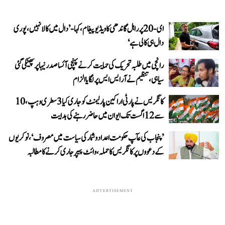
ای-20 پر راہل گاندھی کا ویڈیو پیغام، کہا- ’دال میں کالا نہیں، پوری
دال ہی کالی ہے‘
رانچی میں طلبہ تحریک کی حمایت کرنے پہنچی آئسا صدر نیہا پر پھینکی گئی
سیاہی، تنظیم نے آر ایس ایس پر لگایا الزام
کانگریس نے پارٹی اراکین پارلیمنٹ کو جاری کیا 3 سطری وہپ، 10
سے 12 اگست تک ایوان میں حاضر رہنے کی ہدایت
’پنجاب کی عآپ حکومت اعداد و شمار کی سیاست میں مصروف‘، نوکریوں
کے دعووں پر کانگریس کا حملہ، وائٹ پیپر جاری کرنے کا مطالبہ
ADVERTISEMENT