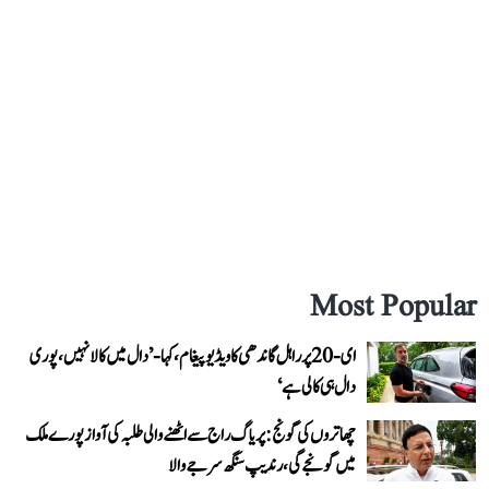
Most Popular
ای-20 پر راہل گاندھی کا ویڈیو پیغام، کہا- ’دال میں کالا نہیں، پوری
دال ہی کالی ہے‘
چھاتروں کی گونج: پریاگ راج سے اٹھنے والی طلبہ کی آواز پورے ملک
میں گونجے گی، رندیپ سنگھ سرجے والا