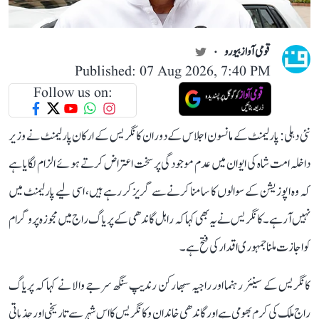
قومی آواز بیورو
Published: 07 Aug 2026, 7:40 PM
Follow us on:
نئی دہلی: پارلیمنٹ کے مانسون اجلاس کے دوران کانگریس کے ارکان پارلیمنٹ نے وزیر
داخلہ امت شاہ کی ایوان میں عدم موجودگی پر سخت اعتراض کرتے ہوئے الزام لگایا ہے
کہ وہ اپوزیشن کے سوالوں کا سامنا کرنے سے گریز کر رہے ہیں، اسی لیے پارلیمنٹ میں
نہیں آ رہے۔ کانگریس نے یہ بھی کہا کہ راہل گاندھی کے پریاگ راج میں مجوزہ پروگرام
کو اجازت ملنا جمہوری اقدار کی فتح ہے۔
کانگریس کے سینئر رہنما اور راجیہ سبھا رکن رندیپ سنگھ سرجے والا نے کہا کہ پریاگ
راج ملک کی کرم بھومی ہے اور گاندھی خاندان و کانگریس کا اس شہر سے تاریخی اور جذباتی