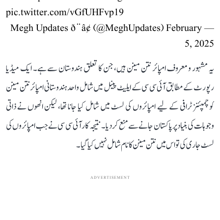
pic.twitter.com/vGfUHFvp19
February
— Megh Updates ð¨â¢ (@MeghUpdates)
5, 2025
یہ مشہور و معروف امپائر نتن مینن ہیں، جن کا تعلق ہندوستان سے ہے۔ ایک میڈیا
رپورٹ کے مطابق آئی سی سی کے ایلیٹ پینل میں شامل واحد ہندوستانی امپائر نتن مینن
کو چمپئنز ٹرافی کے لیے امپائروں کی لسٹ میں شامل کیا جانا تھا، لیکن انھوں نے ذاتی
وجوہات کی بنیاد پر پاکستان جانے سے منع کر دیا۔ نتیجہ کار آئی سی سی نے جب امپائروں کی
لسٹ جاری کی تو اس میں نتن مینن کا نام شامل نہیں کیا گیا۔
ADVERTISEMENT