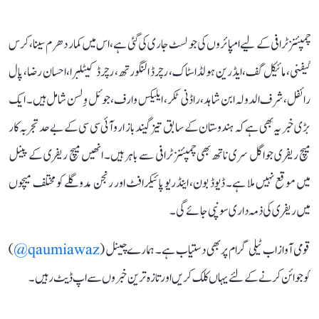
چمپئنز ٹرافی کے لیے امپائروں کی جو لسٹ جاری کی گئی ہے، اس میں کمار دھرم سینا، کرس
گیفنی، مائیکل گف، ایڈرین ہولڈاسٹاک، رچرڈ النگورتھ، رچرڈ کیٹلبرا، احسان رضا، پال
رائفل، شرف الدولہ ابن شاہد، راڈنی ٹکر، ایلیکس وارف، جوئل وِلسن شامل ہیں۔ ایک
بڑی خبر یہ بھی ہے کہ ہندوستان کے سابق تیز گیندباز ارو آئی سی سی کے بے حد تجربہ کار
میچ ریفری جواگل سری ناتھ بھی چمپئنز ٹرافی سے باہر ہیں۔ انھیں میچ ریفری کے پینل
میں موقع نہیں ملا ہے۔ ڈیوڈ بون، اینڈریو پائیکرافٹ اور رنجن مدوگلے کو مختلف میچوں
میں ریفری کی ذمہ داری سونپی جائے گی۔
قومی آواز اب ٹیلی گرام پر بھی دستیاب ہے۔ ہمارے چینل (
qaumiawaz@
)
کو جوائن کرنے کے لئے یہاں کلک کریں اور تازہ ترین خبروں سے اپ ڈیٹ رہیں۔