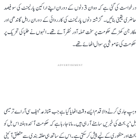
درخواست کی گئی ہے کہ وہ ان 3 دنوں کے دوران اپنے اراکین پارلیمنٹ کی سو فیصد
حاضری یقینی بنائیں۔ گزشتہ دنوں پارلیمنٹ کی کارروائی کے دوران راہل گاندھی اور
ملکارجن کھڑگے حکومت پر سخت حملہ آور نظر آئے تھے۔ انہوں نے طلبا کی تحریک پر
حکومت کی خاموشی پر سوال اٹھائے تھے۔
ADVERTISEMENT
وہپ جاری کرنے والا قدم ایسے وقت اٹھایا گیا ہے جب متنازعہ ’ایف سی آر اے ترمیمی
بل‘ پر بحث کی خبریں سامنے آ رہی ہیں۔ مانا جا رہا ہے کہ حکومت آئندہ ہفتہ اس بل کو
بحث اور منظوری کے لیے پیش کر سکتی ہے۔ اس کے ساتھ ہی حلقہ بندی سے متعلق آئینی