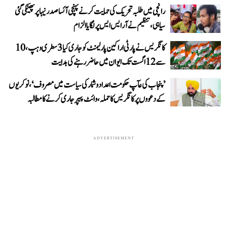
رانچی میں طلبہ تحریک کی حمایت کرنے پہنچی آئسا صدر نیہا پر پھینکی گئی
سیاہی، تنظیم نے آر ایس ایس پر لگایا الزام
کانگریس نے پارٹی اراکین پارلیمنٹ کو جاری کیا 3 سطری وہپ، 10
سے 12 اگست تک ایوان میں حاضر رہنے کی ہدایت
’پنجاب کی عآپ حکومت اعداد و شمار کی سیاست میں مصروف‘، نوکریوں
کے دعووں پر کانگریس کا حملہ، وائٹ پیپر جاری کرنے کا مطالبہ
ADVERTISEMENT