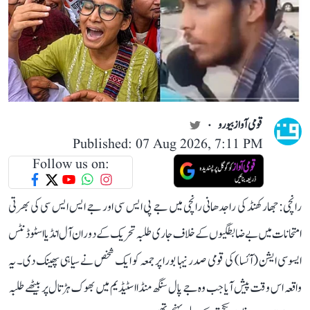
قومی آواز بیورو
Published: 07 Aug 2026, 7:11 PM
Follow us on:
رانچی: جھارکھنڈ کی راجدھانی رانچی میں جے پی ایس سی اور جے ایس ایس سی کی بھرتی
امتحانات میں بے ضابطگیوں کے خلاف جاری طلبہ تحریک کے دوران آل انڈیا اسٹوڈنٹس
ایسوسی ایشن (آئسا) کی قومی صدر نیہا بورا پر جمعہ کو ایک شخص نے سیاہی پھینک دی۔ یہ
واقعہ اس وقت پیش آیا جب وہ جے پال سنگھ منڈا اسٹیڈیم میں بھوک ہڑتال پر بیٹھے طلبہ