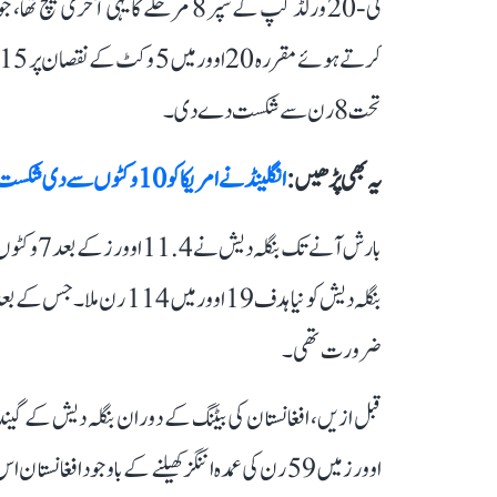
ٹی-20 ورلڈ کپ کے سپر 8 مرحلے کا یہی 
تحت 8 رن سے شکست دے دی۔
یہ بھی پڑھیں :
انگلینڈ نے امریکا کو 10 وکٹوں سےدی شکست، بٹلر نے ایک اوور میں 5 چھکے لگائے
ضرورت تھی۔
اوورز میں 59 رن کی عمدہ اننگز کھیلنے کے باوجود افغا