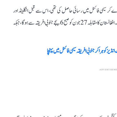
سٹریلیا کو 24 رن سے شکست دے کر سیمی فائنل میں رسائی حاصل کی تھی، اس سے قبل انگلینڈ اور
جنوبی افریقہ پہلے ہی سیمی فائنل کے لیے کوالیفائی کر چکے ہیں۔ افغانستان کا مقابلہ 27 جون کو صبح 6 بجے جنوبی افریقہ سے ہوگا، جبکہ
ADVERTISEM