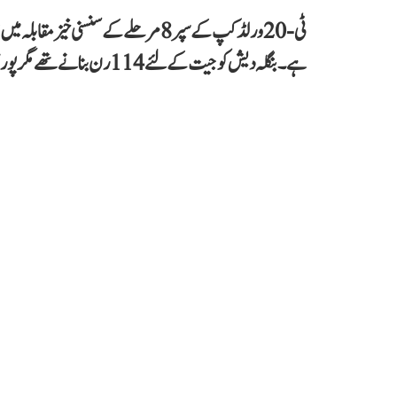
ہے۔ بنگلہ دیش کو جیت کے لئے 114 رن بنانے تھے مگر پوری ٹیم 105 رنوں پر ڈھیر ہو گئی