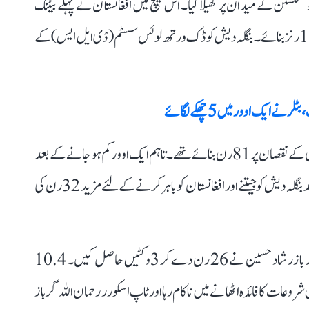
آخری میچ تھا، جو کنگسٹن کے میدان پر کھیلا گیا۔ اس میچ میں افغانستان نے پہلے بیٹنگ
کرتے ہوئے مقررہ 20 اوور میں 5 وکٹ کے نقصان پر 115 رنز بنائے۔ بنگلہ دیش کو ڈک ورتھ لوئس سسٹم (ڈی ایل ایس) کے
بارش آنے تک بنگلہ دیش نے 11.4 اوورز کے بعد 7 وکٹوں کے نقصان پر 81 رن بنائے تھے۔ تاہم ایک اوور کم ہو جانے کے بعد
بنگلہ دیش کو نیا ہدف 19 اوور میں 114 رن ملا۔ جس کے بعد بنگلہ دیش کو جیتنے اور افغانستان کو باہر کرنے کے لئے مزید 32 رن کی
قبل ازیں، افغانستان کی بیٹنگ کے دوران بنگلہ دیش کے گیند باز رشاد حسین نے 26 رن دے کر 3 وکٹیں حاصل کیں۔ 10.4
نستان اس شروعات کا فائدہ اٹھانے میں ناکام رہا اور ٹاپ اسکورر رحمان اللہ گرباز