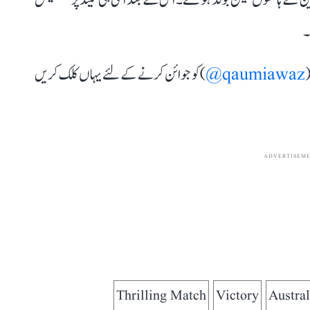
۔
(
qaumiawaz@
) کو جوائن کرنے کے لئے یہاں کلک کریں
ADVERTISEM
Thrilling Match
Victory
Austral