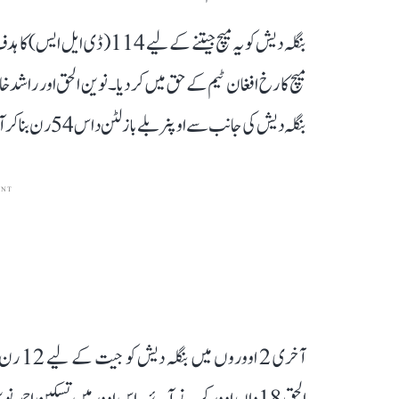
بنگلہ دیش کی جانب سے اوپنر بلے باز لٹن داس 54 رن بنا کر آخر تک ناٹ آؤٹ رہے۔
ENT
الحق 18واں اوور کرنے آئے۔ اس اوور میں تسکین احمد 