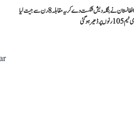
ٹی-20 ورلڈ کپ کے سپر 8 مرحلے کے سنسنی خیز مقابلہ میں افغانستان نے بنگلہ دیش شکست دے کر یہ مقابلہ 8 رن سے جیت لیا
ar