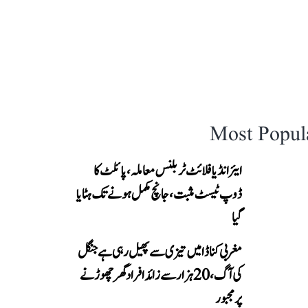
Most Popul
ایئر انڈیا فلائٹ ٹربلنس معاملہ، پائلٹ کا
ڈوپ ٹیسٹ مثبت، جانچ مکمل ہونے تک ہٹایا
گیا
مغربی کناڈا میں تیزی سے پھیل رہی ہے جنگل
کی آگ، 20 ہزار سے زائد افراد گھر چھوڑنے
پر مجبور