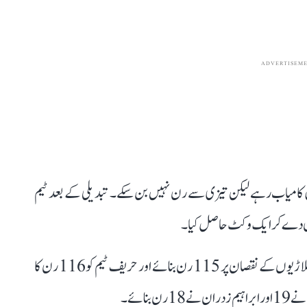
ADVERTISEM
میں کامیاب رہے لیکن تیزی سے رن نہیں بن سکے۔ تبدیلی کے بعد ٹیم
افغانستان کی ٹیم نے بنگلہ دیش کے خلاف پہلی اننگز میں 5 کھلاڑیوں کے نقصان پر 115 رن بنائے اور حریف ٹیم کو 116 رن کا