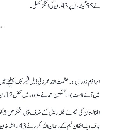
نے 55 گیندوں پر 43 رن کی اننگز کھیلی۔
ENT
ابراہیم زدران اور عظمت اللہ عمرزئی ڈبل فیگر تک پہنچنے 
میں آئے فاسٹ بولر تسکین احمد نے 4 اوور میں محض 12 رن دے کر ایک وکٹ حاصل کیا۔
ہدف دیا۔ افغان ٹیم کے رحمان اللہ گربز نے 43، راشد خان نے 19 اور ابراہیم زدران نے 18 رن بنائے۔