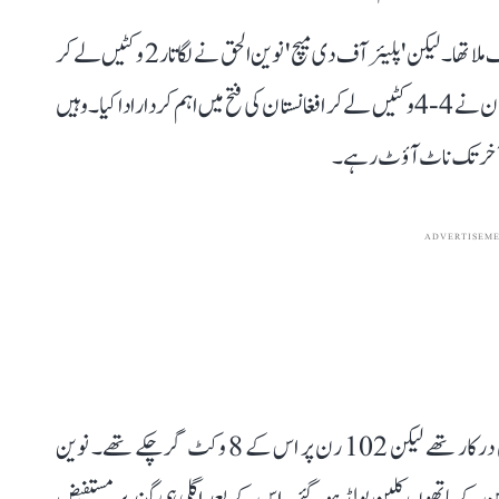
بنگلہ دیش کو یہ میچ جیتنے کے لیے 114 (ڈی ایل ایس) کا ہدف ملا تھا۔ لیکن 'پلیئر آف دی میچ' نوین الحق نے لگاتار 2 وکٹیں لے کر
میچ کا رخ افغان ٹیم کے حق میں کر دیا۔ نوین الحق اور راشد خان نے 4-4 وکٹیں لے کر افغانستان کی فتح میں اہم کردار ادا کیا۔ وہیں
ADVERTISEM
آخری 2 اووروں میں بنگلہ دیش کو جیت کے لیے 12 رن درکار تھے لیکن 102 رن پر اس کے 8 وکٹ گر چکے تھے۔ نوین
نوین کے ہاتھوں کلین بولڈ ہو گئے۔ اس کے بعد اگلی ہی گیند پر مستفیض