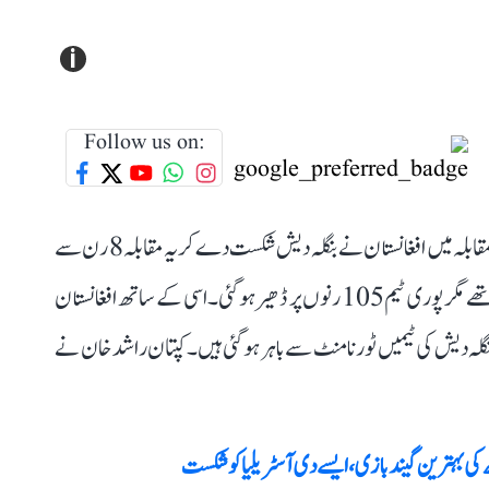
i
Follow us on:
ٹی-20 ورلڈ کپ 2024 کے سپر 8 مرحلے کے سنسنی خیز مقابلہ میں افغانستان نے بنگلہ دیش شکست دے کر یہ مقابلہ 8 رن سے
جیت لیا ہے۔ بنگلہ دیش کو جیت کے لئے 114 رن بنانے تھے مگر پوری ٹیم 105 رنوں پر ڈھیر ہو گئی۔ اسی کے ساتھ افغانستان
نگلہ دیش کی ٹیمیں ٹورنامنٹ سے باہر ہو گئی ہیں۔ کپتان راشد خان نے
ہترین گیند بازی، ایسے دی آسٹریلیا کو شکست