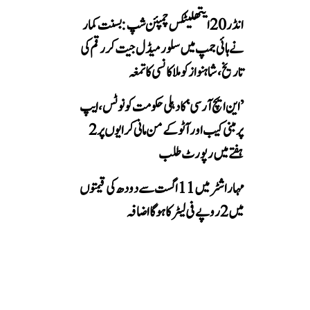
انڈر 20 ایتھلیٹکس چمپئن شپ: بسنت کمار
نے ہائی جمپ میں سلور میڈل جیت کر رقم کی
تاریخ، شاہنواز کو ملا کانسی کا تمغہ
’این ایچ آر سی‘ کا دہلی حکومت کو نوٹس، ایپ
پر مبنی کیب اور آٹو کے من مانی کرایوں پر 2
ہفتے میں رپورٹ طلب
مہاراشٹر میں 11 اگست سے دودھ کی قیمتوں
میں 2 روپے فی لیٹر کا ہوگا اضافہ