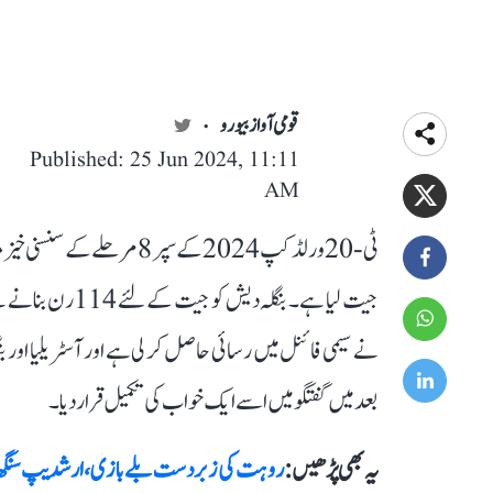
قومی آواز بیورو
Published: 25 Jun 2024, 11:11
AM
نے سیمی فائنل میں رسائی حاصل کر لی ہے اور آسٹریلیا اور ب
بعد میں گفتگو میں اسے ایک خواب کی تکمیل قرار دیا۔
یہ بھی پڑھیں :
روہت کی زبردست بلے بازی،ارشدیپ سنگھ کی ب