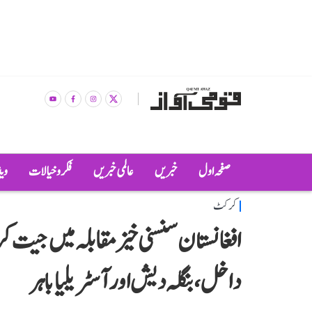
صفحہ اول
خبریں
عالمی خبریں
فکر و خیالات
وی
کرکٹ
افغانستان سنسنی خیز مقابلہ میں جیت ک
داخل، بنگلہ دیش اور آسٹریلیا باہر