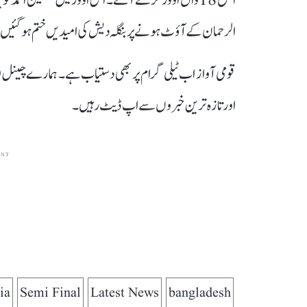
الرحمان کے آؤٹ ہونے پر بنگلہ دیش کی امیدیں ختم ہو گئیں
قومی آواز اب ٹیلی گرام پر بھی دستیاب ہے۔ ہمارے چینل 
اور تازہ ترین خبروں سے اپ ڈیٹ رہیں۔
ENT
ia
Semi Final
Latest News
bangladesh