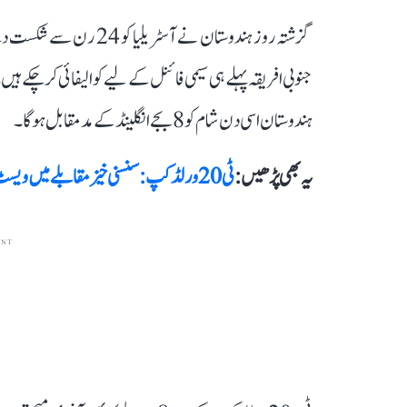
گزشتہ روز ہندوستان نے آ
ہندوستان اسی دن شام کو 8 بجے انگلینڈ کے مدمقابل ہوگا۔
یہ بھی پڑھیں :
ٹی 20 ورلڈ کپ: سنسنی خیز مقابلے میں ویسٹ انڈیز کو ہرا کر جنوبی افریقہ سیمی فائنل میں پہنچا
ENT