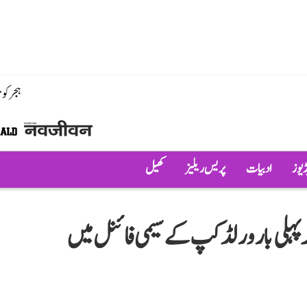
ہجر کو
ڈیوز
ادبیات
پریس ریلیز
کھیل
ر پہلی بار ورلڈ کپ کے سیمی فائنل میں