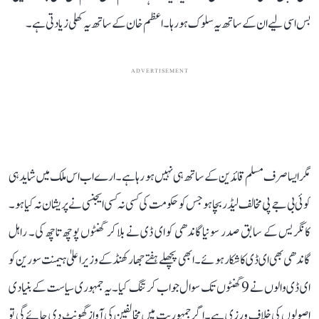
بس اسی لیے ان کے ساتھ یہ سلوک ہو رہا۔ اعظم خان کے ساتھ یہ کھلی زیادتی ہے۔
ADVERTISEMENT
مگر ایسا صرف مسلم قائدین کے ساتھ ہی نہیں ہو رہا ہے۔ ارے اب اس ملک میں شاید ہی
کوئی بی جے پی مخالف لیڈر بچا ہو جس کو حکومت کی کسی نہ کسی ایجنسی نے پریشان نہ کیا ہو۔
کانگریس کے سابق صدر سونیا گاندھی کو ای ڈی نے بلا کر گھنٹوں پوچھ تاچھ کی۔ راہل
گاندھی بھی ای ڈی کا شکار ہوئے۔ ابھی پچھلے ہفتے جھارکھنڈ کے وزیر اعلیٰ ہیمنت سورین کو
ای ڈی والوں نے 9 گھنٹوں تک سوال جواب کر تنگ کیا۔ یہ جمہوری سیاست کے بنیادی
اصولوں کی خلاف ورزی ہے۔ اگر جمہوریت میں مخالفین کی آواز گھونٹ دی جائے گی تو