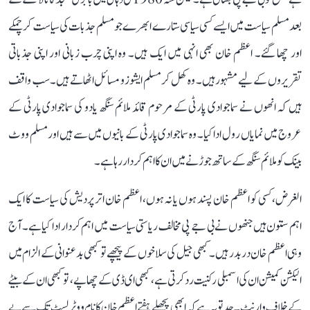
بعد مسلم سیاست میں ایسے کسی سیاسی ستارے ابھرے جو مسلم جذبات کی سیاست کر چمکے
اور چھا گئے۔ اعظم خان بھی انہی میں ایک ہیں۔ وہ اپنی چرب زبانی اور اپنی جذباتی
تقریروں کے لیے مشہور ہیں۔ وہ کھل کر مسلم ایشوز و مسائل اٹھاتے ہیں۔ سب واقف
ہیں کہ انھوں نے سماجوادی پارٹی کے مرحوم قائد ملائم سنگھ یادو کی سماجوادی پارٹی کے
عروج میں نمایاں رول ادا کیا۔ وہ سماجوادی پارٹی کے بانیوں میں سے ہیں اور مسلم ووٹ
بینک کو ملائم سنگھ کے ساتھ جوڑنے میں ان کا اہم کردار رہا ہے۔
الغرض، کسی کو اعظم خان پسند ہوں یا نہ ہوں، اعظم خان اتر پردیش کی سیاست کا ایک
اہم ستون ہیں جنھوں نے بی جے پی مخالف ریاستی سیاست میں اہم کردار ادا کیا ہے۔ آج
وہی اعظم خان در بدر ہیں۔ کبھی جیل کی سلاخوں کے پیچھے تو کبھی بدعنوانی کے الزام میں
الیکشن کمیشن ان کی اسمبلی رکنیت رد کرتی ہے، کبھی ای ڈی کے چھاپے، تو کبھی ان کے بیٹے
کے خلاف وارنٹ۔ حد تو یہ ہے کہ ابھی پچھلے ہفتے اعظم خان کا نام ووٹر لسٹ تک سے بے