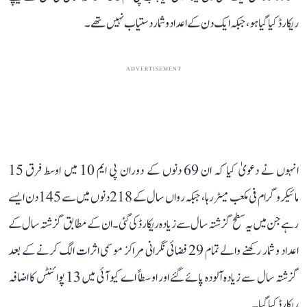
ریکارڈ کیا گیا ہو، جبکہ ایک دن کے اعداد و شمار دستیاب نہیں تھے۔
ADVERTISEMENT
انہوں نے دعویٰ کیا کہ ان 69 دنوں کے دوران پی ایم 10 میں اوسط فرق 15
مائیکروگرام فی مکعب میٹر رہا، جبکہ رواں سال کے 218 دنوں میں سے 145 دن ایسے
رہے جن میں یہ سطح گزشتہ سال سے زیادہ ریکارڈ کی گئی۔ ان کے مطابق گزشتہ سال کے
اعداد و شمار رکھنے والے تمام 29 فضائی نگرانی مراکز موسمی اثرات الگ کرنے کے بعد
گزشتہ سال سے زیادہ آلودہ پائے گئے اور اوسطاً اے کیو آئی میں 13 پوائنٹس کا اضافہ
ریکارڈ کیا گیا۔