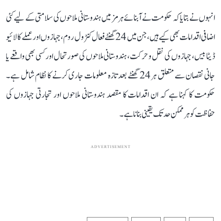
انہوں نے بتایا کہ حکومت نے آبنائے ہرمز میں ہندوستانی ملاحوں کی سلامتی کے لیے کئی
اضافی اقدامات بھی کیے ہیں، جن میں 24 گھنٹے فعال کنٹرول روم، جہازوں اور عملے کا لائیو
ڈیٹا بیس، جہازوں کی نقل و حرکت، ہندوستانی ملاحوں کی صورتحال اور کسی بھی واقعے یا
جانی نقصان سے متعلق ہر 24 گھنٹے بعد تازہ معلومات جاری کرنے کا نظام شامل ہے۔
حکومت کا کہنا ہے کہ ان اقدامات کا مقصد ہندوستانی ملاحوں اور تجارتی جہازوں کی
حفاظت کو ہر ممکن حد تک یقینی بنانا ہے۔
ADVERTISEMENT