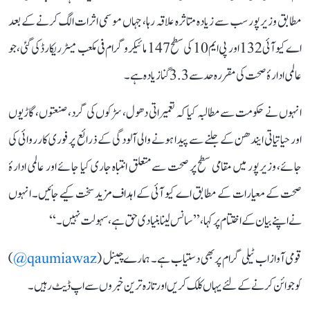
مطابق وزیرپور سب سے زیادہ متاثرہ علاقہ رہا، جہاں موسمی اثرات الگ کرنے کے بعد
اے کیو آئی 132 اور پی ایم 10 کی سطح 147 مائیکروگرام فی مکعب میٹر ریکارڈ کی گئی، جو
عالمی ادارۂ صحت کی مقررہ حد سے 3.3 گنا زیادہ ہے۔
انہوں نے حکومت سے مطالبہ کیا کہ تعمیراتی دھول، سڑکوں کی گرد، صنعتوں، گاڑیوں
اور حیاتیاتی ایندھن کے جلنے سے پیدا ہونے والی آلودگی کے ذرائع پر فوری کارروائی کی
جائے، وزیرپور میں مقامی سطح پر صحت سے متعلق انتباہ جاری کیا جائے اور عالمی ادارۂ
صحت کے معیارات کے مطابق اے کیو آئی کے اہداف مزید سخت کیے جائیں۔ انہوں
نے اپنے بیان کے اختتام پر کہا، ’’سانس لینا بنیادی حق ہے، سہولت نہیں۔‘‘
قومی آواز اب ٹیلی گرام پر بھی دستیاب ہے۔ ہمارے چینل (
qaumiawaz@
)
کو جوائن کرنے کے لئے یہاں کلک کریں اور تازہ ترین خبروں سے اپ ڈیٹ رہیں۔