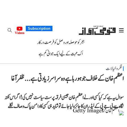
Subscription
Videos
ہجر کو حوصلہ اور وصل کو فرصت درکار
اک محبت کے لیے ایک جوانی کم ہے
فکر و خیالات
اعظم خان کے خلاف جو ہو رہا ہے وہ سراسر زیادتی ہے... ظفر آغا
سوال یہ ہے کہ کیا کسی اور نے اعظم خان جیسی فرقہ پرست سیاست نہیں کی! اگر اس نکتہ
نگاہ سے بی جے پی کے لیڈران کا جائزہ لیا جائے تو شاید ہی کسی کا دامن پاک و صاف نکلے