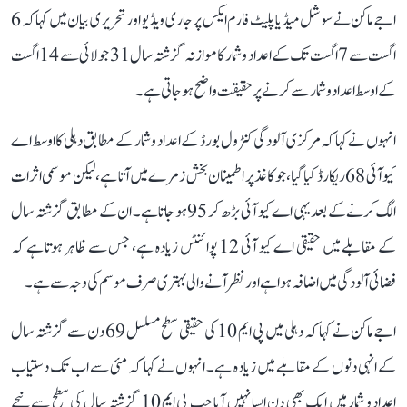
اجے ماکن نے سوشل میڈیا پلیٹ فارم ایکس پر جاری ویڈیو اور تحریری بیان میں کہا کہ 6
اگست سے 7 اگست تک کے اعداد و شمار کا موازنہ گزشتہ سال 31 جولائی سے 14 اگست
کے اوسط اعداد و شمار سے کرنے پر حقیقت واضح ہو جاتی ہے۔
انہوں نے کہا کہ مرکزی آلودگی کنٹرول بورڈ کے اعداد و شمار کے مطابق دہلی کا اوسط اے
کیو آئی 68 ریکارڈ کیا گیا، جو کاغذ پر اطمینان بخش زمرے میں آتا ہے، لیکن موسمی اثرات
الگ کرنے کے بعد یہی اے کیو آئی بڑھ کر 95 ہو جاتا ہے۔ ان کے مطابق گزشتہ سال
کے مقابلے میں حقیقی اے کیو آئی 12 پوائنٹس زیادہ ہے، جس سے ظاہر ہوتا ہے کہ
فضائی آلودگی میں اضافہ ہوا ہے اور نظر آنے والی بہتری صرف موسم کی وجہ سے ہے۔
اجے ماکن نے کہا کہ دہلی میں پی ایم 10 کی حقیقی سطح مسلسل 69 دن سے گزشتہ سال
کے انہی دنوں کے مقابلے میں زیادہ ہے۔ انہوں نے کہا کہ مئی سے اب تک دستیاب
اعداد و شمار میں ایک بھی دن ایسا نہیں آیا جب پی ایم 10 گزشتہ سال کی سطح سے نیچے