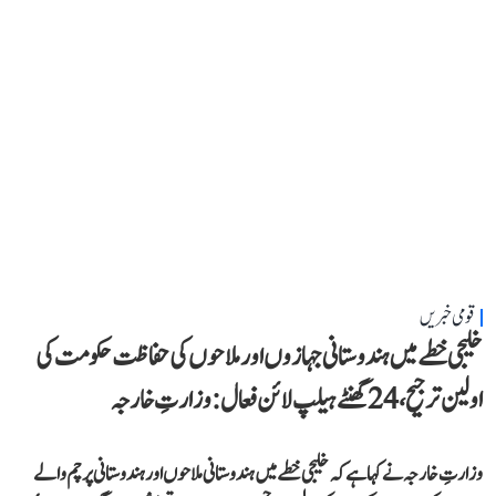
قومی خبریں
خلیجی خطے میں ہندوستانی جہازوں اور ملاحوں کی حفاظت حکومت کی
اولین ترجیح، 24 گھنٹے ہیلپ لائن فعال: وزارتِ خارجہ
وزارتِ خارجہ نے کہا ہے کہ خلیجی خطے میں ہندوستانی ملاحوں اور ہندوستانی پرچم والے