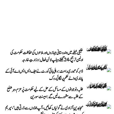
خلیجی خطے میں ہندوستانی جہازوں اور ملاحوں کی حفاظت حکومت کی
اولین ترجیح، 24 گھنٹے ہیلپ لائن فعال: وزارتِ خارجہ
ڈابر کو عبوری راحت: دہلی ہائی کورٹ نے ایف ایس ایس اے آئی کے
پابندی والے حکم پر لگائی روک
طلبہ و نوجوانوں کے مسائل کے حل کے لیے حکومت پُرعزم، ہر ضلع
کے طلبہ سے مشورے لیں گے: ہیمنت سورین
’مجاہدینِ آزادی نے گولیاں کھائیں، آپ انڈوں سے ڈرتی ہیں‘، سپریم