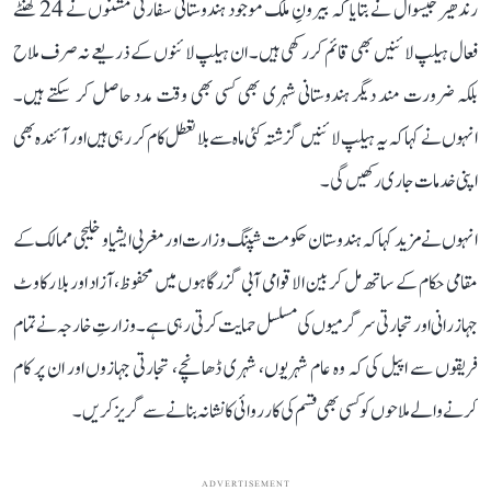
رندھیر جیسوال نے بتایا کہ بیرونِ ملک موجود ہندوستانی سفارتی مشنوں نے 24 گھنٹے
فعال ہیلپ لائنیں بھی قائم کر رکھی ہیں۔ ان ہیلپ لائنوں کے ذریعے نہ صرف ملاح
بلکہ ضرورت مند دیگر ہندوستانی شہری بھی کسی بھی وقت مدد حاصل کر سکتے ہیں۔
انہوں نے کہا کہ یہ ہیلپ لائنیں گزشتہ کئی ماہ سے بلا تعطل کام کر رہی ہیں اور آئندہ بھی
اپنی خدمات جاری رکھیں گی۔
انہوں نے مزید کہا کہ ہندوستان حکومت شپنگ وزارت اور مغربی ایشیا و خلیجی ممالک کے
مقامی حکام کے ساتھ مل کر بین الاقوامی آبی گزرگاہوں میں محفوظ، آزاد اور بلا رکاوٹ
جہاز رانی اور تجارتی سرگرمیوں کی مسلسل حمایت کرتی رہی ہے۔ وزارتِ خارجہ نے تمام
فریقوں سے اپیل کی کہ وہ عام شہریوں، شہری ڈھانچے، تجارتی جہازوں اور ان پر کام
کرنے والے ملاحوں کو کسی بھی قسم کی کارروائی کا نشانہ بنانے سے گریز کریں۔
ADVERTISEMENT