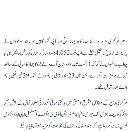
ادھر مرکزی وزیر برائے بندرگاہ، جہاز رانی اور آبی گزرگاہیں سربانند سونووال نے
پارلیمنٹ کو بتایا کہ خلیجی خطے سے اب تک 4,052 ہندوستانی ملاحوں کو وطن واپس لایا جا
چکا ہے۔ انہوں نے کہا کہ 3 اگست تک ہندوستان آنے والے 62 جہاز کامیابی کے ساتھ
آبنائے ہرمز سے گزرے، جن میں 23 ہندوستانی پرچم والے جبکہ 39 غیر ملکی پرچم
والے جہاز شامل تھے۔
مرکزی وزیر کے مطابق مشرقِ وسطیٰ میں بدلتی ہوئی سکیورٹی صورتحال کے پیشِ نظر
ڈائریکٹوریٹ جنرل آف میری ٹائم ایڈمنسٹریشن (ڈی جی ایم اے) مسلسل اپنی ایڈوائزری
کو اپ ڈیٹ کر رہا ہے تاکہ ہندوستانی ملاحوں کی حفاظت کو مزید مؤثر بنایا جا سکے۔