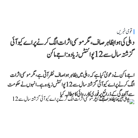
قومی خبریں
دہلی کی ہوا بظاہر صاف، مگر موسمی اثرات الگ کرنے پر اے کیو آئی
گزشتہ سال سے 12 پوائنٹس زیادہ: اجے ماکن
اجے ماکن نے دعویٰ کیا ہے کہ دہلی میں بظاہر ہوا صاف نظر آتی ہے، مگر موسمی اثرات
الگ کرنے پر اے کیو آئی گزشتہ سال سے 12 پوائنٹس زیادہ ہے۔ انہوں نے حکومت
سے آلودگی کے ذرائع پر فوری کارروائی کا مطالبہ کیا