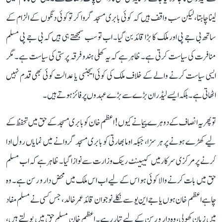
لینا چاہتا، لیکن سب واقف ہیں کہ کوئی بابری مسجد گروا کر تو کوئی دنگوں کے الزام کے
ساتھ بی جے پی اور ملک کا بڑا قائد بن گیا۔ اب تو سب سمجھتے ہی ہیں کہ بی جے پی مسلم
منافرت کی سیاست کرتی ہے۔ ظاہر ہے کہ یہ کھلی ہندو فرقہ پرستی کی سیاست ہے۔ مگر
ایسی سیاست کرنے والے کے خلاف ملک کی کوئی ایجنسی یا عدالت کوئی بھی قدم نہیں
اٹھاتی ہے۔ بلکہ ایسے لیڈران بڑے سے بڑے عہدوں پر فائز ہوتے ہیں۔
تو پھر یہ انصاف کے دوہرے پیمانے کیوں! اعظم خان کو بابری مسجد کے حق میں تحفظ کے
لیے کھڑے ہونے پر ہر سزا، جبکہ اوما بھارتی کو بابری مسجد گروانے میں نمایاں رول ادا
کرنے پر مرکزی سرکار میں کیبینٹ رینک وزارت سے نوازا گیا۔ ظاہر ہے کہ اب مسلم
حق میں بات کرنے والا کوئی ہو اس کے لیے اب اس ملک میں محض دار و رسن ہے۔ وہ
چاہے اعظم خان ہوں یا جے این یو سے نکلے نوجوان قائد عمر خالد، جس کسی نے مسلم مفاد
میں زبان کھولی، وہ دار و رسن کے لیے تیار رہے۔ اعظم خان مسلم حق میں بولتے ہیں،