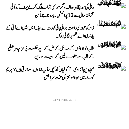
دہلی کی ہوا بظاہر صاف، مگر موسمی اثرات الگ کرنے پر اے کیو آئی
گزشتہ سال سے 12 پوائنٹس زیادہ: اجے ماکن
ڈابر کو عبوری راحت: دہلی ہائی کورٹ نے ایف ایس ایس اے آئی کے
پابندی والے حکم پر لگائی روک
طلبہ و نوجوانوں کے مسائل کے حل کے لیے حکومت پُرعزم، ہر ضلع
کے طلبہ سے مشورے لیں گے: ہیمنت سورین
’مجاہدینِ آزادی نے گولیاں کھائیں، آپ انڈوں سے ڈرتی ہیں‘، سپریم
کورٹ میں مہوا موئترا کی سخت سرزنش
ADVERTISEMENT