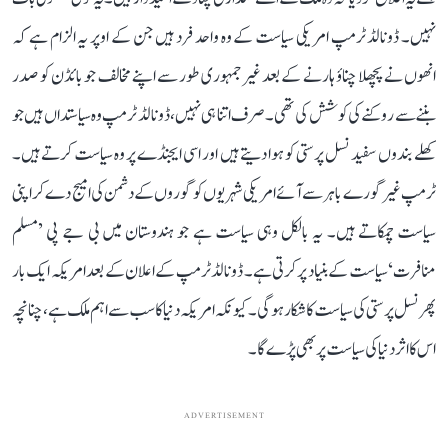
نہیں۔ ڈونالڈ ٹرمپ امریکی سیاست کے وہ واحد فرد ہیں جن کے اوپر یہ الزام ہے کہ
انھوں نے پچھلا چناؤ ہارنے کے بعد غیر جمہوری طور سے اپنے مخالف جو بائڈن کو صدر
بننے سے روکنے کی کوشش کی تھی۔ صرف اتنا ہی نہیں، ڈونالڈ ٹرمپ وہ سیاستداں ہیں جو
کھلے بندوں سفید نسل پرستی کو ہوا دیتے ہیں اور اسی ایجنڈے پر وہ سیاست کرتے ہیں۔
ٹرمپ غیر گورے باہر سے آئے امریکی شہریوں کو گوروں کے دشمن کی امیج دے کر اپنی
سیاست چمکاتے ہیں۔ یہ بالکل وہی سیاست ہے جو ہندوستان میں بی جے پی ’مسلم
منافرت‘ سیاست کے بنیاد پر کرتی ہے۔ ڈونالڈ ٹرمپ کے اعلان کے بعد امریکہ ایک بار
پھر نسل پرستی کی سیاست کا شکار ہوگی۔ کیونکہ امریکہ دنیا کا سب سے اہم ملک ہے، چنانچہ
اس کا اثر دنیا کی سیاست پر بھی پڑے گا۔
ADVERTISEMENT