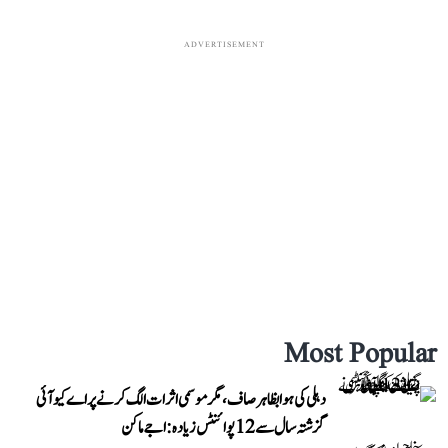
ADVERTISEMENT
Most Popular
دہلی کی ہوا بظاہر صاف، مگر موسمی اثرات الگ کرنے پر اے کیو آئی
گزشتہ سال سے 12 پوائنٹس زیادہ: اجے ماکن