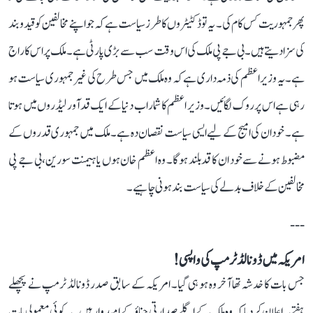
پھر جمہوریت کس کام کی۔ یہ تو ڈکٹیٹروں کا طرز سیاست ہے کہ جو اپنے مخالفین کو قید و بند
کی سزا دیتے ہیں۔ بی جے پی ملک کی اس وقت سب سے بڑی پارٹی ہے۔ ملک پر اس کا راج
ہے۔ یہ وزیر اعظم کی ذمہ داری ہے کہ وہ ملک میں جس طرح کی غیر جمہوری سیاست ہو
رہی ہے اس پر روک لگائیں۔ وزیر اعظم کا شمار اب دنیا کے ایک قدآور لیڈروں میں ہوتا
ہے۔ خود ان کی امیج کے لیے ایسی سیاست نقصان دہ ہے۔ ملک میں جمہوری قدروں کے
مضبوط ہونے سے خود ان کا قد بلند ہوگا۔ وہ اعظم خان ہوں یا ہیمنت سورین، بی جے پی
مخالفین کے خلاف بدلے کی سیاست بند ہونی چاہیے۔
---
امریکہ میں ڈونالڈ ٹرمپ کی واپسی!
جس بات کا خدشہ تھا آخر وہ ہو ہی گیا۔ امریکہ کے سابق صدر ڈونالڈ ٹرمپ نے پچھلے
ہفتے یہ اعلان کر دیا کہ وہ ملک کے اگلے صدارتی چناؤ کے امیدوار ہیں۔ یہ کوئی معمولی بات