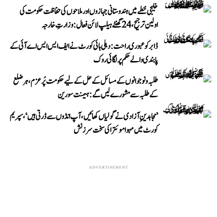
خلیجی خطے میں ہندوستانی جہازوں اور ملاحوں کی حفاظت حکومت کی
اولین ترجیح، 24 گھنٹے ہیلپ لائن فعال: وزارتِ خارجہ
ڈابر کو عبوری راحت: دہلی ہائی کورٹ نے ایف ایس ایس اے آئی کے
پابندی والے حکم پر لگائی روک
طلبہ و نوجوانوں کے مسائل کے حل کے لیے حکومت پُرعزم، ہر ضلع
کے طلبہ سے مشورے لیں گے: ہیمنت سورین
’مجاہدینِ آزادی نے گولیاں کھائیں، آپ انڈوں سے ڈرتی ہیں‘، سپریم
کورٹ میں مہوا موئترا کی سخت سرزنش
ADVERTISEMENT