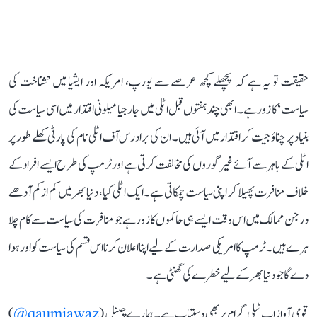
حقیقت تو یہ ہے کہ پچھلے کچھ عرصے سے یورپ، امریکہ اور ایشیا میں ’شناخت کی
سیاست‘ کا زور ہے۔ ابھی چند ہفتوں قبل اٹلی میں جارجیا میلونی اقتدار میں اسی سیاست کی
بنیاد پر چناؤ جیت کر اقتدار میں آئی ہیں۔ ان کی برادرس آف اٹلی نام کی پارٹی کھلے طور پر
اٹلی کے باہر سے آئے غیر گوروں کی مخالفت کرتی ہے اور ٹرمپ کی طرح ایسے افراد کے
خلاف منافرت پھیلا کر اپنی سیاست چمکاتی ہے۔ ایک اٹلی کیا، دنیا بھر میں کم از کم آدھے
درجن ممالک میں اس وقت ایسے ہی حاکموں کا زور ہے جو منافرت کی سیاست سے کام چلا
ہرے ہیں۔ ٹرمپ کا امریکی صدارت کے لیے اپنا اعلان کرنا اس قسم کی سیاست کو اور ہوا
دے گا جو دنیا بھر کے لیے خطرے کی گھنٹی ہے۔
قومی آواز اب ٹیلی گرام پر بھی دستیاب ہے۔ ہمارے چینل (
qaumiawaz@
)