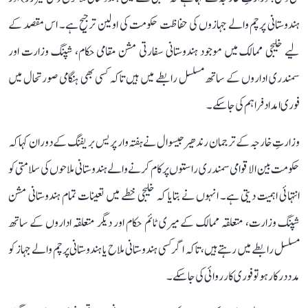
ہندوستانی پرچم والے جہازوں کی حفاظت حکومت کی اولین ترجیح ہے۔ اس مقصد کے
لیے خلیجی ممالک میں موجود ہندوستانی سفارتی مشن مقامی حکام، شپنگ وزارت اور
سمندری اداروں کے ساتھ مسلسل رابطے میں ہیں تاکہ کسی بھی ہنگامی صورتحال میں
فوری امداد فراہم کی جا سکے۔
وزارتِ خارجہ کے ترجمان رندھیر جیسوال نے ہفتہ وار پریس بریفنگ کے دوران کہا کہ
حکومت بین الاقوامی سمندری راستوں پر کام کرنے والے ہندوستانی ملاحوں کی سلامتی کو
انتہائی اہمیت دیتی ہے۔ انہوں نے بتایا کہ خلیجی خطے میں تعینات تمام ہندوستانی مشن
شپنگ وزارت، متعلقہ ممالک کے میری ٹائم حکام اور دیگر متعلقہ اداروں کے ساتھ
مسلسل رابطے میں رہتے ہیں، تاکہ اگر کسی ہندوستانی ملاح یا ہندوستانی پرچم والے جہاز کو
مدد درکار ہو تو فوری کارروائی کی جا سکے۔