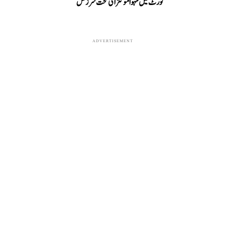
کورٹ میں مہوا موئترا کی سخت سرزنش
ADVERTISEMENT