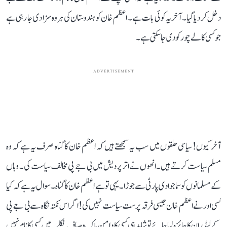
دخل کر دیا گیا۔ آخر یہ کوئی بات ہے۔ اعظم خان کو ہندوستان کی ہر وہ سزا دی جا رہی ہے
جو کسی کالے چور کو دی جا سکتی ہے۔
ADVERTISEMENT
آخر کیوں! سیاسی حلقوں میں سب یہ سمجھتے ہیں کہ اعظم خان کا گناہ صرف یہ ہے کہ وہ
مسلم سیاست کرتے ہیں۔ انھوں نے اتر پردیش میں بی جے پی مخالف سیاست کی۔ وہاں
کے مسلمانوں کو سماجوادی پارٹی سے جوڑا۔ یہی تو ہے اعظم خان کا گناہ۔ سوال یہ ہے کہ کیا
کسی اور نے اعظم خان جیسی فرقہ پرست سیاست نہیں کی! اگر اس نکتہ نگاہ سے بی جے پی
کے لیڈران کا جائزہ لیا جائے تو شاید ہی کسی کا دامن پاک و صاف نکلے۔ میں کسی کا نام نہیں