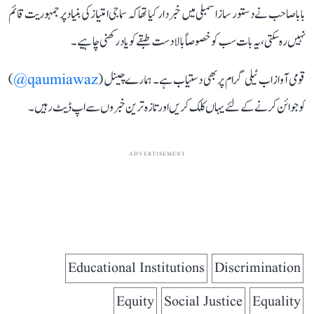
بابا صاحب نے دستور ساز اسمبلی میں خبردار کیا تھا کہ سماجی امتیاز کی بنیاد پر جمہوریت قائم
نہیں رہ سکتی، یہ بات سب کو خصوصاً بالادست طبقے کو یاد رکھنی چاہیے۔
قومی آواز اب ٹیلی گرام پر بھی دستیاب ہے۔ ہمارے چینل (
qaumiawaz@
)
کو جوائن کرنے کے لئے یہاں کلک کریں اور تازہ ترین خبروں سے اپ ڈیٹ رہیں۔
ADVERTISEMENT
Educational Institutions
Discrimination
Equity
Social Justice
Equality