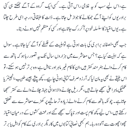
ہے، اس لیے سب کو یہ غلامی راس آتی ہے۔ کسی ایک گروہ کے آگے جھکتے ہی کئی
برادریوں کو اپنے آگے جھکانے کا جواز مل جاتا ہے۔ ذات کا طبقاتی درجہ اسی طرح چلتا
ہے۔ یوں امتیاز کا سلسلہ خود پر آ کر رک جاتا ہے اور کسی کو منظم نہیں ہونے دیتا۔
جب بھی منصفانہ برابری کی بات ہوتی ہے تو اہلیت کے فلسفے کو آگے کیا جاتا ہے۔ سوال
ہے کہ اہلیت کیا ہے؟ جس معاشرے میں ہزاروں سال تک یہ تصور رہا ہو کہ ہاتھ سے
کام کرنے والے ہنرمند کمتر ہیں، ان کا کام غیر ماہر اور نااہل ہے، وہ برتر نہیں ہو سکتے، تو
اس طبقے نے بھی یہ مان لیا کہ آرزو صرف کتابی ہونی چاہیے۔ کچھ پیشے جیسے طبیب، انجینئر یا
تکنیکی ماہر اعلیٰ سمجھے جاتے ہیں، مگر ریل چلانے والا ہوائی جہاز چلانے والے سے کمتر سمجھا
جاتا ہے۔ چونکہ ہاتھ سے کام کرنے والے زیادہ تر حاشیے پر کھڑے معاشرے سے تعلق
رکھتے ہیں، اس لیے کچھ کام پست اور ناپاک سمجھے گئے اور محنت کشوں کے درمیان امتیاز
چھوا چھوت سے آلودہ رہا۔ ہم کبھی نصابی کتابوں میں کاریگر برادری کے کام کو اہل یا برتر