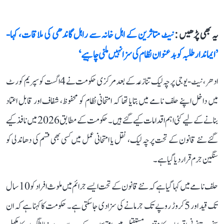
یہ بھی پڑھیں :
نیٹ متاثرین کے اہل خانہ سے راہل گاندھی کی ملاقات، کہا-
’ایماندار طلبہ کو بدعنوان نظام کی سزا نہیں ملنی چاہیے‘
ادھر، نیٹ-یو جی پرچہ لیک تنازعہ کے بعد مرکزی حکومت نے 4 اگست کو سپریم کورٹ
میں داخل اپنے حلف نامے میں بتایا تھا کہ امتحانی نظام کو محفوظ، شفاف اور قابل اعتماد
بنانے کے لیے کئی اہم اقدامات کیے گئے ہیں۔ حکومت کے مطابق 2026 میں نافذ کیے
گئے نئے قانون کے تحت پرچہ لیک، نقل یا امتحانی عمل میں کسی بھی قسم کی دھاندلی کو
سنگین جرم قرار دیا گیا ہے۔
حلف نامے میں کہا گیا ہے کہ نئے قانون کے تحت ایسے جرائم میں ملوث افراد کو 10 سال
تک قید اور 5 کروڑ روپے تک جرمانے کی سزا دی جا سکتی ہے۔ حکومت کا کہنا ہے کہ ان