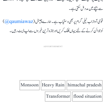
سے بچنے میں مدد مل سکتی ہے۔
قومی آواز اب ٹیلی گرام پر بھی دستیاب ہے۔ ہمارے چینل (
qaumiawaz@
)
کو جوائن کرنے کے لئے یہاں کلک کریں اور تازہ ترین خبروں سے اپ ڈیٹ رہیں۔
ADVERTISEMENT
Monsoon
Heavy Rain
himachal pradesh
Transformer
flood situation