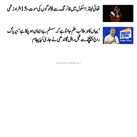
تھائی لینڈ: اسکول میں فائرنگ سے 8 لوگوں کی موت، 15 افراد زخمی
’یہاں کا ہر طالب علم جانتا ہے کہ سسٹم بے ایمان ہو چکا ہے‘، پریاگ
راج پہنچنے سے قبل راہل گاندھی نے جاری کیا پیغام
ADVERTISEMENT