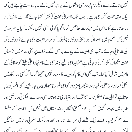
نہیں بتاتے۔ اسے دیگر نام نہاد ذہنی پیشوں کے برابر نہیں مانتے۔ بالادست چاہتے ہیں کہ
ایک طبقہ محنت کش ہی رہے۔ جب تک جسمانی محنت کو کمتر سمجھا جائے گا، اسے نااہل قرار
دیا جاتا رہے گا۔ اس میں مہارت حاصل کرنا گویا کوئی معنی نہیں رکھتا۔ کیا یہ ضروری
نہیں کہ تعلیم میں جسمانی اور ذہنی دونوں پہلوؤں کو برابر اہمیت دی جائے؟ دونوں کی
اہلیت ناپی جائے۔ تب ہی اہلیت کے پیمانے بدلیں گے۔ ذات پر مبنی نظام میں جسمانی
محنت سکھائی بھی کس کو جاتی ہے؟ شاید اسی لیے گاندھی نے نام نہاد اعلیٰ طبقے کو صفائی کے
کام میں شامل کیا تھا۔ تب بھی اس کام کو اہلیت کا معیار نہیں سمجھا گیا۔ اگر کسی درسگاہ میں
کبھی کسان، بڑھئی، کمہار، دستکار یا مزدور کو اسی طرح مہمان بنایا جاتا جیسے کسی افسر کو بنایا
جاتا ہے تو اہلیت کا منظرنامہ اتنا تنگ اور امتیازی نہ ہوتا۔ اسی وجہ سے فلکیاتی ریاضی اور
طب میں بہت تحقیق کے باوجود صنعتی انقلاب ہندوستان میں نہیں آیا۔ ذات کے سلسلے
نے علم کو چھپایا، اسے ایک طبقے کی میراث بنایا اور محدود رکھا۔ مغربی دنیا میں سائیکل
مکینک رائٹ برادران ہوائی جہاز بنا گئے۔ ہم صفر کا تصور دینے کے باوجود پیچھے رہ گئے،