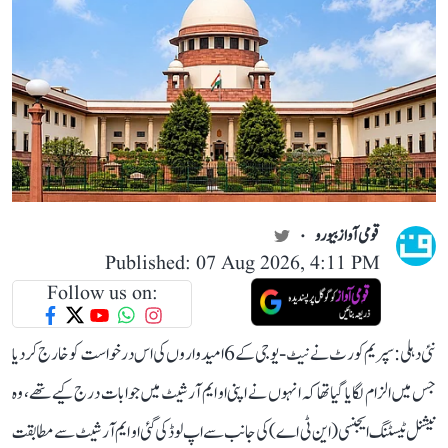
قومی آواز بیورو
Published: 07 Aug 2026, 4:11 PM
Follow us on:
نئی دہلی: سپریم کورٹ نے نیٹ-یو جی کے 6 امیدواروں کی اس درخواست کو خارج کر دیا
جس میں الزام لگایا گیا تھا کہ انہوں نے اپنی او ایم آر شیٹ میں جوابات درج کیے تھے، وہ
نیشنل ٹیسٹنگ ایجنسی (این ٹی اے) کی جانب سے اپ لوڈ کی گئی او ایم آر شیٹ سے مطابقت