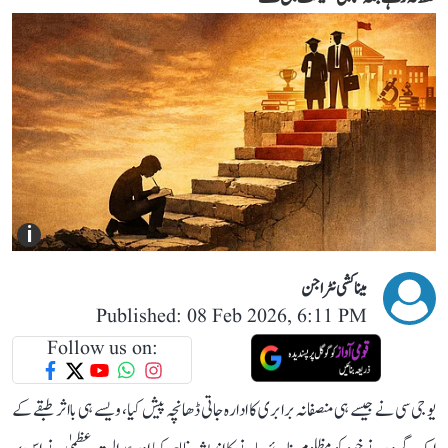
i
میناکشی نٹراجن
Published: 08 Feb 2026, 6:11 PM
Follow us on:
یو جی سی نے جیسے ہی منصفانہ برابری کا ادارہ جاتی ڈھانچہ پیش کیا، ویسے ہی بااثر طبقے کے