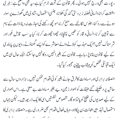
رپورٹ بھی درج نہیں ہوتی۔ پھر قانون کے تحت جرم کیا ہے، یہ بھی واضح ہے: جبری
مشقت کرانا، انسانی فضلہ زبردستی گندگی کھلانا، جنسی استحصال، شادی میں گھوڑے پر سوار
ہونے سے روکنا، جلوس نکالنے سے منع کرنا، مونچھ رکھنے کی اجازت نہ دینا، ذات کے نام
سے توہین کرنا، انسانی وقار کو ٹھیس پہنچانا، چھوا چھوت کرنا، کیا یہ سب قابلِ غور اور
شرمناک نہیں؟ ایک مہذب کہلانے والے معاشرے کو ایسے گھناؤنے رویوں پر پابندی
کے لیے قانون بنانا پڑ رہا ہے۔ قانون کے بغیر انہیں روکا نہیں جا سکتا، جبکہ حال ہی میں
ایک قبائلی شخص کو پیشاب پینے پر مجبور کیا گیا۔
منصفانہ برابری اور مساوات کا فرق جانے بغیر کوئی اقدام ممکن نہیں۔ ہزاروں سال سے
حاشیہ پر دھکیلے گئے طبقات کو ہموار زمین دیے بغیر مساوات بے معنی ہے۔ اس ہمواری
کے لیے صدیوں کی خلیج کو پاٹنا ہوگا۔ مخصوص نشستیں اسی کا ایک ذریعہ ہیں۔ لیکن جہاں
استحصال تہذیبی ضمانت بن چکا ہو، وہاں فعال اقدام بھی ضروری ہے۔ منصفانہ برابری کا