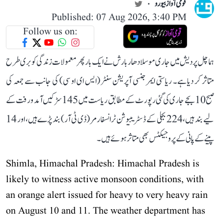
قومی آواز بیورو
Published: 07 Aug 2026, 3:40 PM
Follow us on:
ہماچل پردیش میں جاری موسلادھار بارش نے ایک بار پھر معمولات زندگی کو بری طرح
متاثر کر دیا ہے۔ ریاستی ایمرجنسی آپریشن سنٹر (ایس ای او سی) کی جانب سے جمعہ کی
صبح 10 بجے جاری کی گئی رپورٹ کے مطابق ریاست میں 145 سڑکیں آمد و رفت کے
لیے بند ہیں، 224 بجلی کے ڈسٹریبیوشن ٹرانسفارمر (ڈی ٹی آر) بند پڑے ہیں، اور 14
پینے کے پانی کے پروجیکٹس بھی متاثر ہوئے ہیں۔
Shimla, Himachal Pradesh: Himachal Pradesh is
likely to witness active monsoon conditions, with
an orange alert issued for heavy to very heavy rain
on August 10 and 11. The weather department has