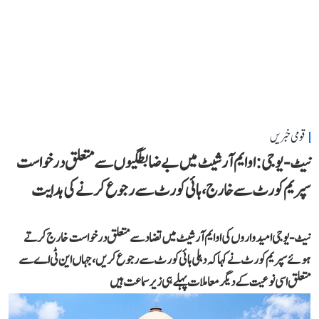
قومی خبریں
نیٹ-یو جی: او ایم آر شیٹ میں بے ضابطگیوں سے متعلق درخواست
سپریم کورٹ سے خارج، ہائی کورٹ سے رجوع کرنے کی ہدایت
نیٹ-یو جی امیدواروں کی او ایم آر شیٹ میں تضاد سے متعلق درخواست خارج کرتے
ہوئے سپریم کورٹ نے کہا کہ دہلی ہائی کورٹ سے رجوع کریں، جہاں این ٹی اے سے
متعلق اسی نوعیت کے دیگر معاملات پہلے ہی زیر سماعت ہیں