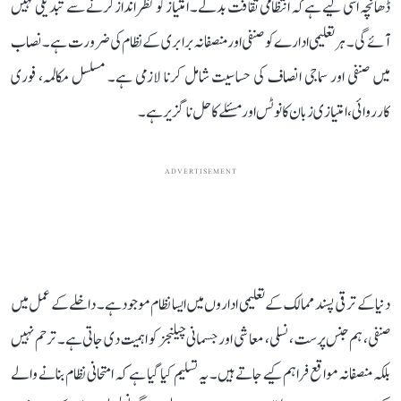
ڈھانچہ اسی لیے ہے کہ انتظامی ثقافت بدلے۔ امتیاز کو نظر انداز کرنے سے تبدیلی نہیں
آئے گی۔ ہر تعلیمی ادارے کو صنفی اور منصفانہ برابری کے نظام کی ضرورت ہے۔ نصاب
میں صنفی اور سماجی انصاف کی حساسیت شامل کرنا لازمی ہے۔ مسلسل مکالمہ، فوری
کارروائی، امتیازی زبان کا نوٹس اور مسئلے کا حل ناگزیر ہے۔
ADVERTISEMENT
دنیا کے ترقی پسند ممالک کے تعلیمی اداروں میں ایسا نظام موجود ہے۔ داخلے کے عمل میں
صنفی، ہم جنس پرست، نسلی، معاشی اور جسمانی چیلنجز کو اہمیت دی جاتی ہے۔ ترحم نہیں
بلکہ منصفانہ مواقع فراہم کیے جاتے ہیں۔ یہ تسلیم کیا گیا ہے کہ امتحانی نظام بنانے والے