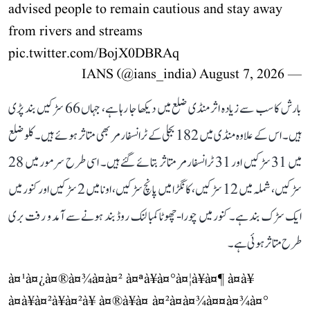
advised people to remain cautious and stay away
from rivers and streams
pic.twitter.com/BojX0DBRAq
August 7, 2026
— IANS (@ians_india)
بارش کا سب سے زیادہ اثر منڈی ضلع میں دیکھا جا رہا ہے، جہاں 66 سڑکیں بند پڑی
ہیں۔ اس کے علاوہ منڈی میں 182 بجلی کے ٹرانسفارمر بھی متاثر ہوئے ہیں۔ کلو ضلع
میں 31 سڑکیں اور 31 ٹرانسفارمر متاثر بتائے گئے ہیں۔ اسی طرح سرمور میں 28
سڑکیں، شملہ میں 12 سڑکیں، کانگڑا میں پانچ سڑکیں، اونا میں 2 سڑکیں اور کنور میں
ایک سڑک بند ہے۔ کنور میں چورا-چھوٹا کمبا لنک روڈ بند ہونے سے آمد و رفت بری
طرح متاثر ہوئی ہے۔
à¤¹à¤¿à¤®à¤¾à¤à¤² à¤ªà¥à¤°à¤¦à¥à¤¶ à¤à¥
à¤à¥à¤²à¥à¤²à¥ à¤®à¥à¤ à¤²à¤à¤¾à¤¤à¤¾à¤°