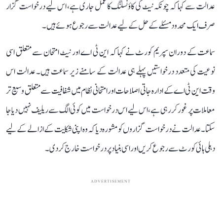
عدالت سے کہا کہ چونکہ نیٹ کی کاؤنسلنگ کا عمل جاری ہے، اس لیے درخواست گزار
صرف ایک محدود مسئلے کے حل کے لیے عدالت سے رجوع ہوئے ہیں۔
سماعت کے دوران سپریم کورٹ نے کہا کہ این ٹی اے اور نیٹ امتحان سے متعلق اسی
نوعیت کی متعدد درخواستیں پہلے ہی عدالت کے سامنے زیر سماعت ہیں۔ عدالت اس
وقت این ٹی اے کے ادارہ جاتی اصلاحات اور امتحانی نظام میں شفافیت سے متعلق وسیع تر
معاملات پر غور کر رہی ہے، اس لیے اس درخواست میں کوئی الگ سے ریلیف نہیں دیا جا
سکتا۔ عدالت نے درخواست گزاروں کو مشورہ دیا کہ وہ اپنی شکایت کے ازالے کے لیے
دہلی ہائی کورٹ سے رجوع کریں اور اسی بنیاد پر درخواست خارج کر دی۔
ADVERTISEMENT