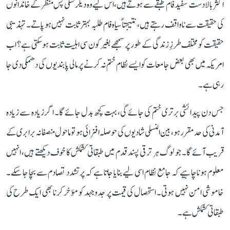
اکثر بالادست سفید فام طبقے سے ہوتے ہیں، اس لیے وہ دیگر نسلی پس منظر کے خاندانوں
کی حقیقت سے ناواقف رہتے ہیں، نتیجتاً سیاہ فام طلبہ بہتر ثابت نہیں ہو پاتے۔ تہذیبی
حقیقت کو مختلف طرزِ زندگی کے طور پر سمجھے بغیر کون سی اہلیت ثابت ہو سکتی ہے؟ اب
امریکہ میں بھی بعض جامعات کو ایسے نظام ختم نہ کرنے پر مالی پابندیوں کی دھمکی دی جا
رہی ہے۔
جس دن پیدائشی برتری ختم کی جائے گی، بہت کچھ بدل جائے گا۔ اگر زیادہ سے زیادہ
آمدنی کی حد مقرر ہو، بین النسلی شادیوں کی حوصلہ افزائی ہو تو ماحول منصفانہ برابری کے
قریب آئے گا۔ جو لوگ ہر ترقی پسند قدم میں طبقاتی کشمکش کا خوف دیکھتے ہیں، انہیں
معلوم ہونا چاہیے کہ جامع نظام اسی لیے بنایا جاتا ہے کہ پرتشدد تصادم سے بچا جا سکے۔
خاموشی امن نہیں ہوتی۔ استحصال کی قیمت پر جدوجہد کو مؤخر کرنا بھی ایک طرح کی
طبقاتی کشمکش ہے۔