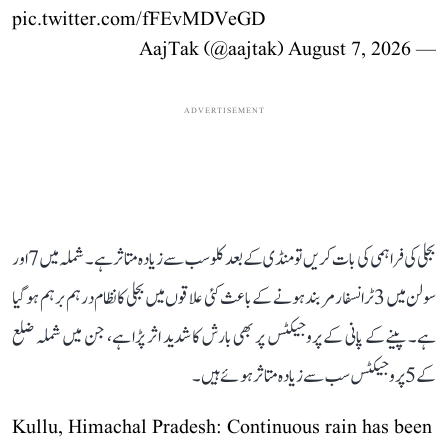
pic.twitter.com/fFEvMDVeGD
August 7, 2026
— AajTak (@aajtak)
ADVERTISEMENT
بجلی کی فراہمی کی بات کریں تو منڈی کے بعد کلو سب سے زیادہ متاثر ہے۔ شملہ میں 7 اور
سولن میں 3 ٹرانسفارمر بند ہونے کے باعث کئی علاقوں میں بجلی کا نظام درہم برہم ہو گیا
ہے۔ پینے کے پانی کے پروجیکٹس پر بھی بارش کا شدید اثر پڑا ہے، جن میں شملہ ضلع
کے 5 پروجیکٹس سب سے زیادہ متاثر ہوئے ہیں۔
Kullu, Himachal Pradesh: Continuous rain has been