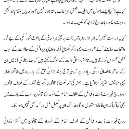
مخصوص نشست کا طالب علم کہہ کر مذاق اڑایا جاتا ہے، وہاں کون طے کرے گا کہ اہلیت
کیا ہے؟ کیا ایسے ماحول میں اہلیت محض مراعات یافتہ ہونا نہیں؟ وہ نمایاں مقام جو کبھی
روہت ویمولا یا جارج فلائیڈ کو نصیب نہ ہوا۔
کیا یہ درست نہیں کہ ان اداروں میں ذات پر مبنی ہراسانی کے باعث خودکشی کے بے شمار
واقعات سامنے آئے؟ روہت ویمولا کو لکھنا پڑا کہ وہ اپنی پیدائش کے حالات کے سبب
گھٹن محسوس کرتے ہیں۔ نام نہاد اعلیٰ ذات کے لوگ کہتے ہیں کہ ضابطے کی آڑ میں ان
کے ساتھ ناانصافی ہوگی۔ یاد رہے کہ ہر ترقی پسند قانونی حق کے بارے میں طاقتور طبقہ
یہی مؤقف اختیار کرتا آیا ہے۔ جہیز کی ممانعت کا قانون، گھریلو تشدد کے خلاف قانون
اور درج فہرست ذات و قبائل کے خلاف مظالم کے انسداد کا قانون، سب کے بارے میں
یہی کہا گیا کہ ان کا غلط استعمال ہوگا، حالانکہ ان پر مکمل عمل درآمد بھی نہیں ہو سکا۔
درج فہرست ذات و قبائل کے خلاف مظالم کے انسداد کے قانون میں اکثر ابتدائی