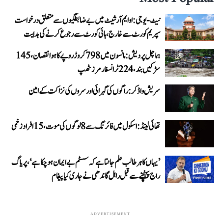
نیٹ-یو جی: او ایم آر شیٹ میں بے ضابطگیوں سے متعلق درخواست
سپریم کورٹ سے خارج، ہائی کورٹ سے رجوع کرنے کی ہدایت
ہماچل پردیش: مانسون میں 798 کروڑ روپے کا ہوا نقصان، 145
سڑکیں بند، 224 ٹرانسفارمرز ٹھپ
سریش واڈکر: راگوں کی گہرائی اور سروں کی نزاکت کے امین
تھائی لینڈ: اسکول میں فائرنگ سے 8 لوگوں کی موت، 15 افراد زخمی
’یہاں کا ہر طالب علم جانتا ہے کہ سسٹم بے ایمان ہو چکا ہے‘، پریاگ
راج پہنچنے سے قبل راہل گاندھی نے جاری کیا پیغام
ADVERTISEMENT