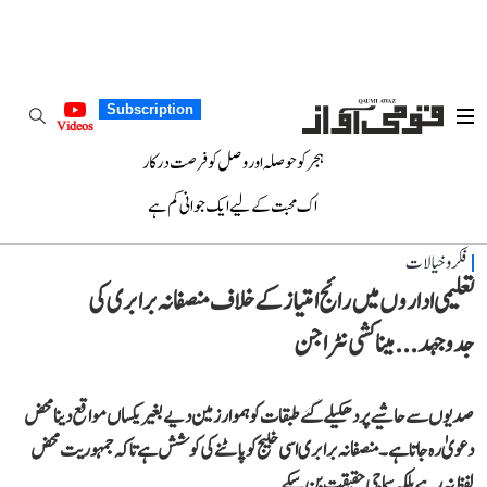
Subscription
Videos
ہجر کو حوصلہ اور وصل کو فرصت درکار
اک محبت کے لیے ایک جوانی کم ہے
فکر و خیالات
تعلیمی اداروں میں رائج امتیاز کے خلاف منصفانہ برابری کی
جدوجہد...میناکشی نٹراجن
صدیوں سے حاشیے پر دھکیلے گئے طبقات کو ہموار زمین دیے بغیر یکساں مواقع دینا محض
دعویٰ رہ جاتا ہے۔ منصفانہ برابری اسی خلیج کو پاٹنے کی کوشش ہے تاکہ جمہوریت محض
لفظ نہ رہے بلکہ سماجی حقیقت بن سکے