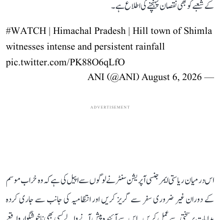
کے شعبے کو بھی نقصان پہنچنے کی اطلاع ہے۔
#WATCH
| Himachal Pradesh | Hill town of Shimla
witnesses intense and persistent rainfall
pic.twitter.com/PK88O6qLfO
August 6, 2026
— ANI (@ANI)
ADVERTISEMENT
اس درمیان ریاستی ایمرجنسی آپریشن سنٹر نے لوگوں سے اپیل کی ہے کہ وہ خراب موسم
کے دوران غیر ضروری سفر سے گریز کریں اور انتظامیہ کی جانب سے جاری کردہ
ہدایات پر سختی سے عمل کریں۔ اس سے آئندہ پیش آنے والے کسی بھی ناخوشگوار واقعے