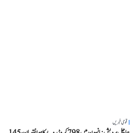
قومی خبریں
ہماچل پردیش: مانسون میں 798 کروڑ روپے کا ہوا نقصان، 145