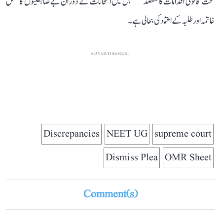
سخت قانونی اقدامات کا مقصد مستقبل میں امتحانات کے دوران بے ضابطگیوں کا مکمل
خاتمہ اور طلبہ کے اعتماد کی بحالی ہے۔
ADVERTISEMENT
Discrepancies
NEET UG
supreme court
Dismiss Plea
OMR Sheet
Comment(s)