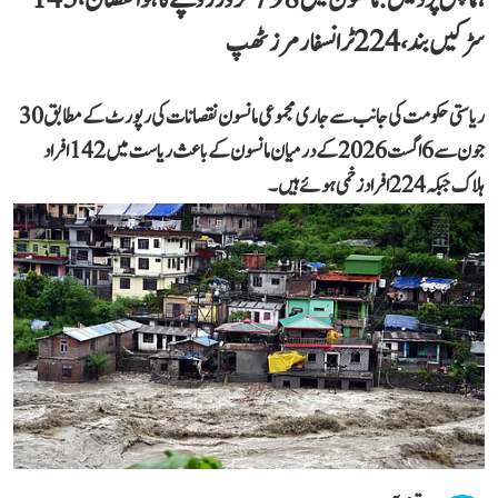
سڑکیں بند، 224 ٹرانسفارمرز ٹھپ
ریاستی حکومت کی جانب سے جاری مجموعی مانسون نقصانات کی رپورٹ کے مطابق 30
جون سے 6 اگست 2026 کے درمیان مانسون کے باعث ریاست میں 142 افراد
ہلاک جبکہ 224 افراد زخمی ہوئے ہیں۔