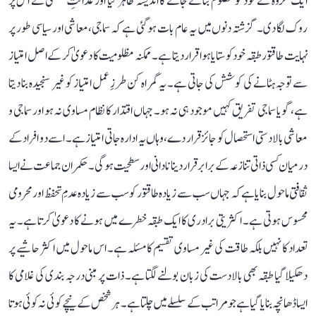
ایک گروہ نے خود کو مظلوم بنائے جانے کا اندیشہ ظاہر کیا اور عدالتِ عظمیٰ نے اس پر
روک لگا دی۔ گزشتہ دنوں میں یہ عام بات ہو گئی ہے کہ سماجی، معاشی اور سیاسی طور پر
نہایت طاقتور طبقہ خود کو ستایا ہوا قرار دیتا ہے۔ ممکنہ مظلومیت کا دعویٰ کر کے اصل امتیاز
سے توجہ ہٹانے کی کوشش کی جاتی ہے۔ یہ گمراہ کن طرزِ عمل امتیاز کو غیر سنجیدہ بنا دیتا
ہے، گویا سماجی تفریق کہیں موجود ہی نہ ہو۔ جہاں اقتدار کا نظام مساوی نہ ہو اور سماجی و
معاشی بالادستی استحصال کو جائز قرار دے، وہاں یہ ادارہ جاتی امتیاز ہے۔ اسے دو افراد کے
درمیان کسی ذاتی تنازعہ کے برابر قرار دینا نادانی اور سطحیت ہوگی۔ حکمران جماعت نے ایسا
ثقافتی ماحول بنایا ہے کہ جہاں سب سے زیادہ طاقتور کو سب سے زیادہ عدمِ تحفظ اور محرومی
محسوس ہوتی ہے۔ اکثریتی برادری کا ایک طبقہ خطرے میں ہونے کا دعویٰ کرتا ہے۔ یہ
تعداد کا نہیں بلکہ طاقت کی غیر مساوی تقسیم کا مسئلہ ہے۔ اس ماحول میں اکثر حاشیے پر
دھکیلا گیا طبقہ بھی بالادست کی زبان بولنے لگتا ہے۔ ذات پر مبنی درجہ بندی کی غلامی کا
ایسا ڈھانچہ بنایا گیا ہے جو مراتب کے سلسلے میں چلتا ہے۔ ہر شخص کے نیچے کوئی نہ کوئی ہوتا