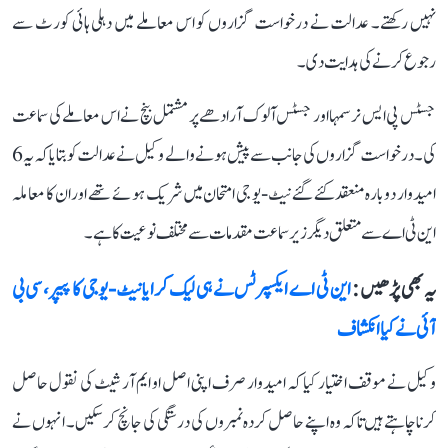
نہیں رکھتے۔ عدالت نے درخواست گزاروں کو اس معاملے میں دہلی ہائی کورٹ سے
رجوع کرنے کی ہدایت دی۔
جسٹس پی ایس نرسمہا اور جسٹس آلوک آرادھے پر مشتمل بنچ نے اس معاملے کی سماعت
کی۔ درخواست گزاروں کی جانب سے پیش ہونے والے وکیل نے عدالت کو بتایا کہ یہ 6
امیدوار دوبارہ منعقد کئے گئے نیٹ-یو جی امتحان میں شریک ہوئے تھے اور ان کا معاملہ
این ٹی اے سے متعلق دیگر زیر سماعت مقدمات سے مختلف نوعیت کا ہے۔
یہ بھی پڑھیں :
این ٹی اے ایکسپرٹس نے ہی لیک کرایا نیٹ-یوجی کا پیپر، سی بی
آئی نے کیا انکشاف
وکیل نے موقف اختیار کیا کہ امیدوار صرف اپنی اصل او ایم آر شیٹ کی نقول حاصل
کرنا چاہتے ہیں تاکہ وہ اپنے حاصل کردہ نمبروں کی درستگی کی جانچ کر سکیں۔ انہوں نے