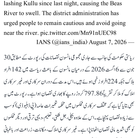
lashing Kullu since last night, causing the Beas
River to swell. The district administration has
urged people to remain cautious and avoid going
near the river.
pic.twitter.com/Mn91nUEC98
August 7, 2026
— IANS (@ians_india)
ریاستی حکومت کی جانب سے جاری مجموعی مانسون نقصانات کی رپورٹ کے مطابق 30
جون سے 6 اگست 2026 کے درمیان مانسون کے باعث ریاست میں 142 افراد
ہلاک جبکہ 224 افراد زخمی ہوئے ہیں۔ اس مدت کے دوران سرکاری اور غیر سرکاری
املاک کو ملا کر تقریباً 797.86 کروڑ روپے کا بھاری نقصان ہوا ہے۔ رپورٹ میں یہ
بھی بتایا گیا ہے کہ مختلف سرکاری محکموں میں محکمہ تعمیرات عامہ (پی ڈبلیو ڈی) کو سب
سے زیادہ نقصان پہنچا ہے۔ اس کے علاوہ بجلی، جل شکتی، تعلیم، دیہی ترقی اور دیگر محکموں
کو بھی شدید مالی نقصان اٹھانا پڑا ہے۔ غیر سرکاری املاک، مکانات، زراعت اور باغبانی