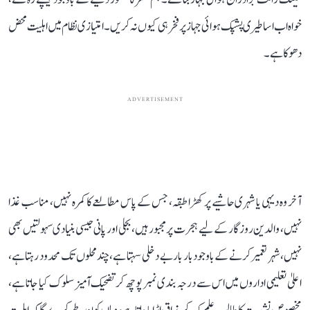
خواہ اب اساطیری پشپک ہوائی جہاز پر فخر ہی کیوں نہ کریں۔ امتیازی نظام میں اہلیت محض
دھوکا ہے۔
ADVERTISEMENT
آخر وہ دیہی یا شہری حاشیے پر کھڑا طبقہ، جس کے پاس مطالعے کا کمرہ نہیں، مناسب غذا
نہیں، والدین روزگار کے لیے ہجرت پر مجبور ہیں، بجلی اور پانی جیسی بنیادی سہولتیں بھی
نہیں، شہر تعمیر کرنے کے باوجود بار بار بے دخلی سہتا ہے، چند محلوں تک محدود رہتا ہے،
اعلیٰ تعلیمی اداروں میں اس سے درجہ بندی نمبر پوچھ کر تضحیک آمیز سلوک کیا جاتا ہے،