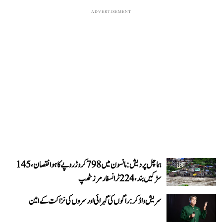
ADVERTISEMENT
ہماچل پردیش: مانسون میں 798 کروڑ روپے کا ہوا نقصان، 145
سڑکیں بند، 224 ٹرانسفارمرز ٹھپ
سریش واڈکر: راگوں کی گہرائی اور سروں کی نزاکت کے امین