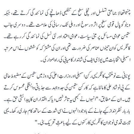
چنیتھالا جماعتی تسلسل اور نچلی سطح کے تنظیمی ڈھانچے کی نمائندگی کرتے تھے، جبکہ
وینوگوپال قومی سطح پر اثر و رسوخ اور دہلی تک رسائی کی علامت تھے۔ دوسری جانب
ستیسن عوامی مسائل پر مبنی سیاست، عوامی اعتماد اور نئی نسل کی نمائندگی کر رہے تھے۔
کانگریس کو ان تینوں عناصر کی ضرورت تھی اور ان کی مشترکہ کوششوں نے اس مرتبہ
اسمبلی انتخابات میں یو ڈی ایف کی شاندار کامیابی کی راہ ہموار کی۔
پونانی سے نومنتخب کانگریسی رکن اسمبلی اور وزارتِ اعلیٰ کی دوڑ میں ستیسن کے مضبوط حامی
کے پی نوشاد علی کا ماننا ہے کہ کارکن ستیسن کی جدوجہد سے جذباتی وابستگی محسوس کرتے
ہیں۔ ان کے مطابق، "انہوں نے کبھی یہ تاثر نہیں دیا کہ اقتدار ان کا پیدائشی حق ہے۔
بار بار نظر انداز کیے جانے کے باوجود انہوں نے اسی شدت کے ساتھ کام جاری رکھا۔ یہی
ثابت قدمی نوجوان کانگریسی کارکنوں کے لیے باعثِ تحریک بنی۔"