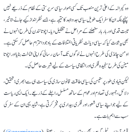
وہ کیرالہ کے اعلیٰ ترین منصب تک کسی ہموار سیاسی سرپرستی کے نظام کے ذریعے نہیں
پہنچے بلکہ ان کا سفر ایک طویل سیاسی جدوجہد کا نتیجہ ہے، جسے نظر انداز کیے جانے، تاخیر،
ثابت قدمی اور بار بار سنبھلنے کے مراحل نے تشکیل دیا۔ اچوتانندن کی طرح انہوں نے
بھی یہ ثابت کیا کہ سیاسی دیانت نظریاتی اختلافات کے باوجود احترام حاصل کر سکتی ہے۔
اومن چانڈی کی طرح انہوں نے لوگوں تک آسان رسائی کو اپنی شناخت بنایا اور اچوتا
مینن کی طرح سنجیدہ فکری اور انتظامی سیاست کے لیے شہرت حاصل کی۔
لیکن بنیادی طور پر ستیسن کی سیاسی طاقت قانون سازی کی سیاست ہی سے ابھری؛ تحقیق،
دلائل، جمہوری تصادم اور عوام کے ساتھ مسلسل رابطے کے ذریعے۔ ایک ایسی ریاست
کے لیے جو اپنے سیاسی شعور اور فکری بیداری پر فخر کرتی ہے، شاید یہی ان کے سفر کی
سب سے اہم بات ہے۔