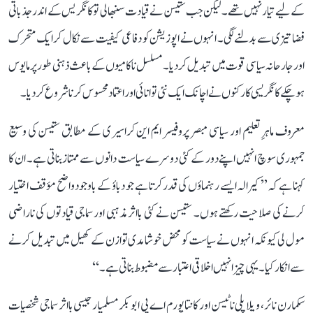
کے لیے تیار نہیں تھے۔ لیکن جب ستیسن نے قیادت سنبھالی تو کانگریس کے اندر جذباتی
فضا تیزی سے بدلنے لگی۔ انہوں نے اپوزیشن کو دفاعی کیفیت سے نکال کر ایک متحرک
اور جارحانہ سیاسی قوت میں تبدیل کر دیا۔ مسلسل ناکامیوں کے باعث ذہنی طور پر مایوس
ہو چکے کانگریسی کارکنوں نے اچانک ایک نئی توانائی اور اعتماد محسوس کرنا شروع کر دیا۔
معروف ماہرِ تعلیم اور سیاسی مبصر پروفیسر ایم این کراسیری کے مطابق ستیسن کی وسیع
جمہوری سوچ انہیں اپنے دور کے کئی دوسرے سیاست دانوں سے ممتاز بناتی ہے۔ ان کا
کہنا ہے کہ ’’کیرالہ ایسے رہنماؤں کی قدر کرتا ہے جو دباؤ کے باوجود واضح مؤقف اختیار
کرنے کی صلاحیت رکھتے ہوں۔ ستیسن نے کئی بااثر مذہبی اور سماجی قیادتوں کی ناراضی
مول لی کیونکہ انہوں نے سیاست کو محض خوشامدی توازن کے کھیل میں تبدیل کرنے
سے انکار کیا۔ یہی چیز انہیں اخلاقی اعتبار سے مضبوط بناتی ہے۔‘‘
سکمارن نائر، ویلاپلی ناٹیسن اور کانتاپورم اے پی ابوبکر مسلمیار جیسی بااثر سماجی شخصیات