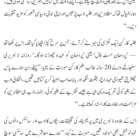
لیکن اس کے بعد کافی وقت بچ جاتا ہے۔ ایسے وقت میں کتابیں بہترین ساتھی ہوتی ہیں۔
ہمارا خیال تھا کہ مظاہرین اور طلبہ ادب پڑھیں اور اپنی سماجی و سیاسی شعور کو مزید تقویت
دیں۔‘‘
طلبہ کارکن ایک لکڑی کی میز لے کر آئے، جس پر سرخ کپڑا بچھایا گیا تھا۔ اس پر لکھا تھا
— ’پردھان مست فال‘ یعنی ’پردھان کو عہدہ چھوڑنا ہوگا۔‘ روزانہ لائبریری
سنبھالنے والے 20 سالہ طالب علم کارکن موہت نے بتایا، ’’پہلے دن ہمارے پاس
چھترپتی شیواجی مہاراج، بھگت سنگھ اور بابا صاحب امبیڈکر پر کتابیں تھیں۔ انقلابی ادب
کے بغیر کوئی تحریک ویسی ہی ہے جیسے نظریے کے بغیر کوئی رہنما۔ ادب ہی مظاہرین کو
مزاحمت اور بغاوت کا راستہ دکھاتا ہے۔‘‘
اس کے علاوہ لائبریری میں پریم چند کی تخلیقات، بچوں کا ادب اور سائنس دانوں کی
خودنوشتیں بھی موجود تھیں۔ موہت نے کہا، ’’ہمارے معاشرے میں سائنسی سوچ