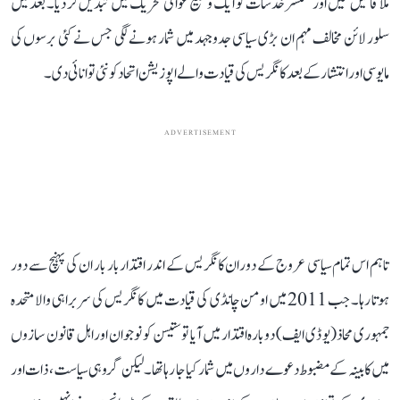
ملاقاتیں کیں اور منتشر خدشات کو ایک وسیع عوامی تحریک میں تبدیل کر دیا۔ بعد میں
سلور لائن مخالف مہم ان بڑی سیاسی جدوجہد میں شمار ہونے لگی جس نے کئی برسوں کی
مایوسی اور انتشار کے بعد کانگریس کی قیادت والے اپوزیشن اتحاد کو نئی توانائی دی۔
ADVERTISEMENT
تاہم اس تمام سیاسی عروج کے دوران کانگریس کے اندر اقتدار بار بار ان کی پہنچ سے دور
ہوتا رہا۔ جب 2011 میں اومن چانڈی کی قیادت میں کانگریس کی سربراہی والا متحدہ
جمہوری محاذ (یو ڈی ایف) دوبارہ اقتدار میں آیا تو ستیسن کو نوجوان اور اہل قانون سازوں
میں کابینہ کے مضبوط دعوے داروں میں شمار کیا جا رہا تھا۔ لیکن گروہی سیاست، ذات اور