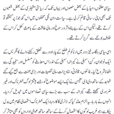
سیاسی حلقوں، میڈیا کے بعض حصوں اور یہاں تک کہ ریاستی مشینری کے بعض شعبوں
تک بھی اپنی رسائی قائم کر لی ہے۔ سیاست دان نجی محفلوں میں اس گٹھ جوڑ پر گفتگو تو
کرتے تھے، لیکن اس کے بے پناہ اثر و رسوخ اور مالی طاقت کے باعث کھل کر اس کے
خلاف بولنے سے گریز کرتے تھے۔
اسی سیاسی ہنگامہ خیز دور میں ارناکولم ضلع کے پاراوور سے تعلق رکھنے والے کانگریس کے
ایک نوجوان رکن اسمبلی نے کیرالہ اسمبلی کے اندر اس معاملے کو مسلسل اور سنجیدگی سے
اٹھانا شروع کیا۔ فائلوں، قانونی دستاویزات، مالی تفصیلات اور بڑی محنت سے جمع کیے گئے
شواہد کے ساتھ وی ڈی ستیسن نے ایک ایسے موضوع کو، جسے بیشتر لوگ خطرناک اور غیر
ضروری سمجھتے تھے، کیرالہ کے سب سے بڑے سیاسی تصادموں میں تبدیل کر دیا۔
انہوں نے بار بار یہ الزام عائد کیا کہ لاٹری کا کاروبار ایک خطرناک استحصالی نظام میں بدل
چکا ہے، جو غریب لوگوں کا استحصال کرنے کے ساتھ ساتھ عوامی اداروں کو بھی متاثر کر