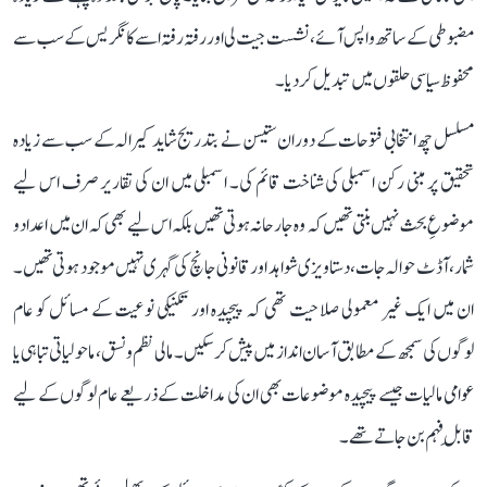
مضبوطی کے ساتھ واپس آئے، نشست جیت لی اور رفتہ رفتہ اسے کانگریس کے سب سے
محفوظ سیاسی حلقوں میں تبدیل کر دیا۔
مسلسل چھ انتخابی فتوحات کے دوران ستیسن نے بتدریج شاید کیرالہ کے سب سے زیادہ
تحقیق پر مبنی رکن اسمبلی کی شناخت قائم کی۔ اسمبلی میں ان کی تقاریر صرف اس لیے
موضوعِ بحث نہیں بنتی تھیں کہ وہ جارحانہ ہوتی تھیں بلکہ اس لیے بھی کہ ان میں اعداد و
شمار، آڈٹ حوالہ جات، دستاویزی شواہد اور قانونی جانچ کی گہری تہیں موجود ہوتی تھیں۔
ان میں ایک غیر معمولی صلاحیت تھی کہ پیچیدہ اور تکنیکی نوعیت کے مسائل کو عام
لوگوں کی سمجھ کے مطابق آسان انداز میں پیش کر سکیں۔ مالی نظم و نسق، ماحولیاتی تباہی یا
عوامی مالیات جیسے پیچیدہ موضوعات بھی ان کی مداخلت کے ذریعے عام لوگوں کے لیے
قابلِ فہم بن جاتے تھے۔