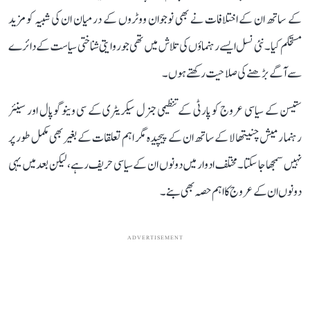
کے ساتھ ان کے اختلافات نے بھی نوجوان ووٹروں کے درمیان ان کی شبیہ کو مزید
مستحکم کیا۔ نئی نسل ایسے رہنماؤں کی تلاش میں تھی جو روایتی شناختی سیاست کے دائرے
سے آگے بڑھنے کی صلاحیت رکھتے ہوں۔
ستیسن کے سیاسی عروج کو پارٹی کے تنظیمی جنرل سیکریٹری کے سی وینوگوپال اور سینئر
رہنما رمیش چنیتھالا کے ساتھ ان کے پیچیدہ مگر اہم تعلقات کے بغیر بھی مکمل طور پر
نہیں سمجھا جا سکتا۔ مختلف ادوار میں دونوں ان کے سیاسی حریف رہے، لیکن بعد میں یہی
دونوں ان کے عروج کا اہم حصہ بھی بنے۔
ADVERTISEMENT