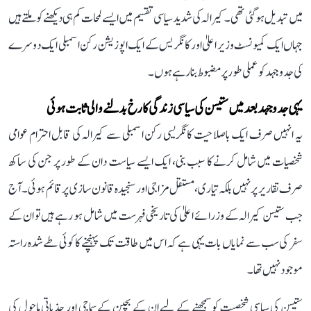
میں تبدیل ہو گئی تھی۔ کیرالہ کی شدید سیاسی تقسیم میں ایسے لمحات کم ہی دیکھنے کو ملتے ہیں
جہاں ایک کمیونسٹ وزیر اعلیٰ اور کانگریس کے ایک اپوزیشن رکن اسمبلی ایک دوسرے
کی جدوجہد کو عملی طور پر مضبوط بنا رہے ہوں۔
یہی جدوجہد بعد میں ستیسن کی سیاسی زندگی کا رخ بدلنے والی ثابت ہوئی
یہ انہیں صرف ایک باصلاحیت کانگریسی رکن اسمبلی سے کیرالہ کی قابل احترام عوامی
شخصیات میں شامل کرنے کا سبب بنی، ایک ایسے سیاست دان کے طور پر جن کی ساکھ
صرف تقاریر پر نہیں بلکہ تیاری، مستقل مزاجی اور سنجیدہ قانون سازی پر قائم ہوئی۔ آج
جب ستیسن کیرالہ کے وزرائے اعلیٰ کی تاریخی فہرست میں شامل ہو رہے ہیں تو ان کے
سفر کی سب سے نمایاں بات یہی ہے کہ اس میں طاقت تک پہنچنے کا کوئی طے شدہ راستہ
موجود نہیں تھا۔
ستیسن کی سیاسی شخصیت کو سمجھنے کے لیے ان کے بچپن کے سماجی اور جذباتی ماحول کی