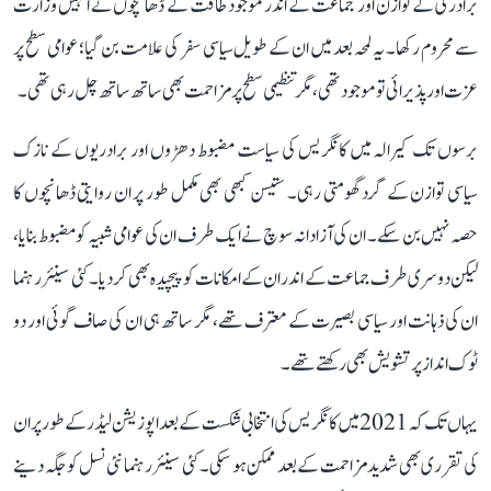
برادری کے توازن اور جماعت کے اندر موجود طاقت کے ڈھانچوں نے انہیں وزارت
سے محروم رکھا۔ یہ لمحہ بعد میں ان کے طویل سیاسی سفر کی علامت بن گیا؛ عوامی سطح پر
عزت اور پذیرائی تو موجود تھی، مگر تنظیمی سطح پر مزاحمت بھی ساتھ ساتھ چل رہی تھی۔
برسوں تک کیرالہ میں کانگریس کی سیاست مضبوط دھڑوں اور برادریوں کے نازک
سیاسی توازن کے گرد گھومتی رہی۔ ستیسن کبھی بھی مکمل طور پر ان روایتی ڈھانچوں کا
حصہ نہیں بن سکے۔ ان کی آزادانہ سوچ نے ایک طرف ان کی عوامی شبیہ کو مضبوط بنایا،
لیکن دوسری طرف جماعت کے اندر ان کے امکانات کو پیچیدہ بھی کر دیا۔ کئی سینئر رہنما
ان کی ذہانت اور سیاسی بصیرت کے معترف تھے، مگر ساتھ ہی ان کی صاف گوئی اور دو
ٹوک انداز پر تشویش بھی رکھتے تھے۔
یہاں تک کہ 2021 میں کانگریس کی انتخابی شکست کے بعد اپوزیشن لیڈر کے طور پر ان
کی تقرری بھی شدید مزاحمت کے بعد ممکن ہو سکی۔ کئی سینئر رہنما نئی نسل کو جگہ دینے