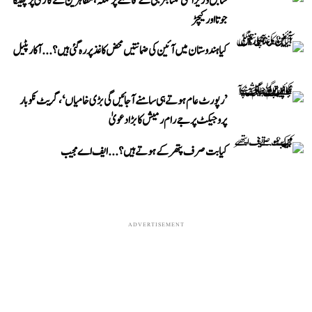
سابق وزیر اعلیٰ ممتا بنرجی کے قافلے پر حملہ، مظاہرین نے گاڑی پر پھینکا
جوتا اور کیچڑ
کیا ہندوستان میں آئین کی ضمانتیں محض کاغذ پر رہ گئی ہیں؟...آکار پٹیل
’رپورٹ عام ہوتے ہی سامنے آ جائیں گی بڑی خامیاں‘، گریٹ نکوبار
پروجیکٹ پر جے رام رمیش کا بڑا دعویٰ
کیا بت صرف پتھر کے ہوتے ہیں؟...ایف اے مجیب
ADVERTISEMENT