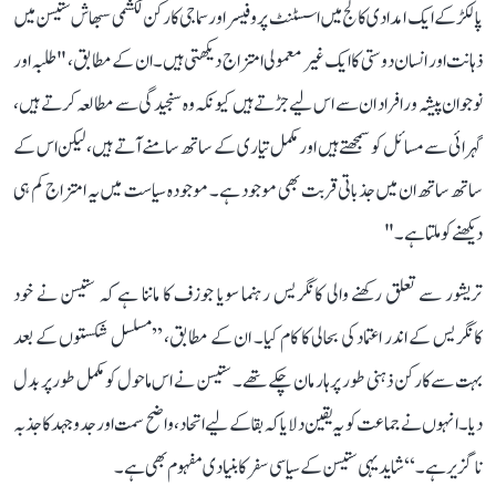
پالکڑ کے ایک امدادی کالج میں اسسٹنٹ پروفیسر اور سماجی کارکن لکشمی سبھاش ستیسن میں
ذہانت اور انسان دوستی کا ایک غیر معمولی امتزاج دیکھتی ہیں۔ ان کے مطابق، "طلبہ اور
نوجوان پیشہ ور افراد ان سے اس لیے جڑتے ہیں کیونکہ وہ سنجیدگی سے مطالعہ کرتے ہیں،
گہرائی سے مسائل کو سمجھتے ہیں اور مکمل تیاری کے ساتھ سامنے آتے ہیں، لیکن اس کے
ساتھ ساتھ ان میں جذباتی قربت بھی موجود ہے۔ موجودہ سیاست میں یہ امتزاج کم ہی
دیکھنے کو ملتا ہے۔"
تریشور سے تعلق رکھنے والی کانگریس رہنما سویا جوزف کا ماننا ہے کہ ستیسن نے خود
کانگریس کے اندر اعتماد کی بحالی کا کام کیا۔ ان کے مطابق، ’’مسلسل شکستوں کے بعد
بہت سے کارکن ذہنی طور پر ہار مان چکے تھے۔ ستیسن نے اس ماحول کو مکمل طور پر بدل
دیا۔ انہوں نے جماعت کو یہ یقین دلایا کہ بقا کے لیے اتحاد، واضح سمت اور جدوجہد کا جذبہ
ناگزیر ہے۔‘‘ شاید یہی ستیسن کے سیاسی سفر کا بنیادی مفہوم بھی ہے۔