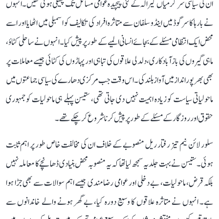
ان کی سیاسی سرگرمیاں کیرالہ کے کئی پیچیدہ عوامی مسائل تک پھیلی ہوئی تھیں۔ انہوں
نے بارہا کاسرگوڈ میں اینڈوسلفان سے متاثرہ افراد کی تکالیف کو اسمبلی میں اٹھایا اور اسے
محض ایک انتظامی مسئلے کے بجائے انسانی المیے کے طور پر پیش کیا۔ انہوں نے ساحلی کٹاؤ،
ماہی گیروں کی بازآبادکاری، دلدلی علاقوں کی تباہی اور پہاڑوں کی کٹائی جیسے معاملات پر
بھی بھرپور انداز میں آواز بلند کی۔ اس وقت جب مرکزی دھارے کی سیاسی جماعتوں میں
ماحولیاتی سیاست کو زیادہ اہمیت نہیں دی جاتی تھی، ستیسن پہلے ہی ماحولیات کو جمہوری
حقوق اور روزگار کے مسئلے کے طور پر پیش کرنا شروع کر چکے تھے۔
سلور لائن نیم تیز رفتار ریل منصوبے کے خلاف ان کی مخالفت خاص طور پر اہم ثابت
ہوئی۔ ستیسن نے بہت جلد یہ سمجھ لیا تھا کہ یہ منصوبہ محض بنیادی ڈھانچے کا معاملہ نہیں
بلکہ قرض، ماحولیات، بے دخلی اور عوامی رضامندی جیسے اہم سوالات سے بھی جڑا ہوا
ہے۔ انہوں نے متاثرہ علاقوں کا وسیع دورہ کیا، بے گھر ہونے والے خاندانوں سے