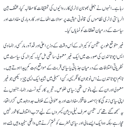
رہا ہے۔ انہوں نے جعلی بھوٹان لاٹری کارروائیوں کی تحقیقات کا مطالبہ کیا، مختلف بین
الریاستی لاٹری نظاموں کی قانونی حیثیت پر سوالات اٹھائے اور کاروباری مفادات اور
سیاست کے درمیان تعلقات کو نمایاں کیا۔
غیر متوقع طور پر ستیسن کو کیرالہ کے اُس وقت کے وزیر اعلیٰ اور قد آور مارکسی رہنما وی
ایس اچوتانندن کی صورت میں ایک غیر معمولی ساتھی مل گیا۔ کیرالہ کی سیاست میں
نظریاتی اختلافات کے درمیان جذباتی یا سیاسی قربت کے مواقع بہت کم پیدا ہوتے ہیں۔
تاہم اچوتانندن نے اس نوجوان کانگریسی رکن اسمبلی میں شاید ایک ایسی چیز دیکھی جو غیر
معمولی اور ان کے لیے مانوس تھی: سیاسی خلوص۔ تجربہ کار کمیونسٹ رہنما، جنہوں نے
اپنی سیاسی زندگی کا بڑا حصہ طاقتور مفادات اور بدعنوانی کے خلاف جدوجہد میں گزارا تھا،
یہ سمجھ گئے تھے کہ ستیسن صرف ٹیلی ویژن کیمروں کے لیے حزب اختلاف کا شور نہیں
مچا رہے، بلکہ وہ ایک ایسے مالی اور سیاسی خطرے کو ختم کرنے میں واقعی سنجیدہ ہیں جسے وہ