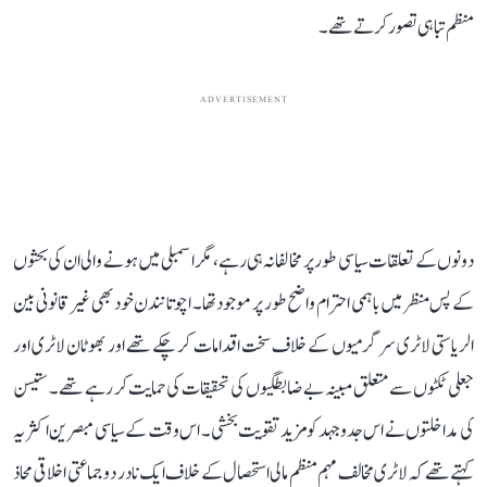
منظم تباہی تصور کرتے تھے۔
ADVERTISEMENT
دونوں کے تعلقات سیاسی طور پر مخالفانہ ہی رہے، مگر اسمبلی میں ہونے والی ان کی بحثوں
کے پس منظر میں باہمی احترام واضح طور پر موجود تھا۔ اچوتانندن خود بھی غیر قانونی بین
الریاستی لاٹری سرگرمیوں کے خلاف سخت اقدامات کر چکے تھے اور بھوٹان لاٹری اور
جعلی ٹکٹوں سے متعلق مبینہ بے ضابطگیوں کی تحقیقات کی حمایت کر رہے تھے۔ ستیسن
کی مداخلتوں نے اس جدوجہد کو مزید تقویت بخشی۔ اس وقت کے سیاسی مبصرین اکثر یہ
کہتے تھے کہ لاٹری مخالف مہم منظم مالی استحصال کے خلاف ایک نادر دو جماعتی اخلاقی محاذ