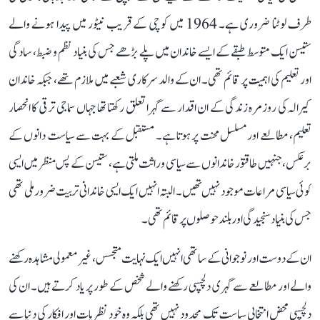
طرف لوٹنا ضروری ہے۔ 1964 میں کوچی کے قریب نیٹور میں پیدا ہونے والے
ستیسن ایک متوسط طبقے کے ایسے خاندان میں پلے بڑھے جس کی بنیاد نظم و ضبط، سادگی
اور تعلیم کی اہمیت پر قائم تھی۔ ان کے والد سرکاری شعبے میں ملازم تھے، جبکہ خاندان
کیرالہ کی روزمرہ زندگی کے ان اقدار سے گہرا تعلق رکھتا تھا جہاں سماجی ترقی کا انحصار
تعلیم، مطالعے اور مسلسل محنت پر ہوتا ہے۔ مستقبل کے بہت سے سیاست دانوں کے
برعکس، جنہیں طاقتور خاندانوں سے سیاسی وراثت ملتی ہے، ستیسن کے پس منظر میں ایسی
کوئی سیاسی مراعات موجود نہیں تھیں۔ البتہ انہیں ایک ایسی خاندانی تربیت ضرور ملی تھی
جس کی بنیاد سنجیدگی اور بلند حوصلوں پر قائم تھی۔
ان کے دوست اور نوجوانی کے ساتھی انہیں ایک نہایت متجسس، غیر معمولی مشاہدہ رکھنے
والے اور مطالعے سے گہری دلچسپی رکھنے والے شخص کے طور پر یاد کرتے ہیں۔ ان کی
دلچسپی محض انتخابی سیاست تک محدود نہیں تھی بلکہ وہ خود نظریات اور افکار کی دنیا سے