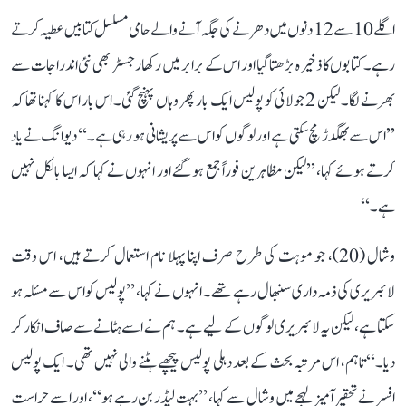
اگلے 10 سے 12 دنوں میں دھرنے کی جگہ آنے والے حامی مسلسل کتابیں عطیہ کرتے
رہے۔ کتابوں کا ذخیرہ بڑھتا گیا اور اس کے برابر میں رکھا رجسٹر بھی نئی اندراجات سے
بھرنے لگا۔ لیکن 2 جولائی کو پولیس ایک بار پھر وہاں پہنچ گئی۔ اس بار اس کا کہنا تھا کہ
’’اس سے بھگدڑ مچ سکتی ہے اور لوگوں کو اس سے پریشانی ہو رہی ہے۔‘‘ دیوانگ نے یاد
کرتے ہوئے کہا، ’’لیکن مظاہرین فوراً جمع ہو گئے اور انہوں نے کہا کہ ایسا بالکل نہیں
ہے۔‘‘
وشال (20)، جو موہت کی طرح صرف اپنا پہلا نام استعمال کرتے ہیں، اس وقت
لائبریری کی ذمہ داری سنبھال رہے تھے۔ انہوں نے کہا، ’’پولیس کو اس سے مسئلہ ہو
سکتا ہے، لیکن یہ لائبریری لوگوں کے لیے ہے۔ ہم نے اسے ہٹانے سے صاف انکار کر
دیا۔‘‘ تاہم، اس مرتبہ بحث کے بعد دہلی پولیس پیچھے ہٹنے والی نہیں تھی۔ ایک پولیس
افسر نے تحقیر آمیز لہجے میں وشال سے کہا، ’’بہت لیڈر بن رہے ہو‘‘، اور اسے حراست