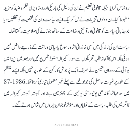
روشناس کرایا، جبکہ قانونی تعلیم نے ان کی دلیل کی باریکی اور دستاویزی نظم و ضبط کو مزید
مضبوط کیا۔ ان دونوں تجربات نے مل کر ایک ایسے سیاست دان کی شخصیت کو تشکیل دیا
جو جذباتی سیاست کو قانونی اور آئینی وضاحت کے ساتھ جوڑنے کی صلاحیت رکھتا تھا۔
سیاست ان کی زندگی میں کسی خاندانی اثر و رسوخ یا سیاسی وراثت کے ذریعے داخل نہیں
ہوئی بلکہ اس کا آغاز طلبہ تحریکوں سے ہوا۔ کیرالہ اسٹوڈنٹس یونین اور بعد میں این ایس
یو آئی کے دوران ستیسن نے صرف ایک پُرجوش کارکن کے طور پر نہیں بلکہ ایسے منتظم
کے طور پر شہرت حاصل کی جو بولنے سے پہلے غیر معمولی تیاری کرتا تھا۔ 1986-87
میں وہ مہاتما گاندھی یونیورسٹی یونین کے چیئرمین بنے اور آہستہ آہستہ کیرالہ میں
کانگریس کی طلبہ سیاست کے نمایاں اور مؤثر نوجوان چہروں میں شامل ہوتے گئے۔
ADVERTISEMENT