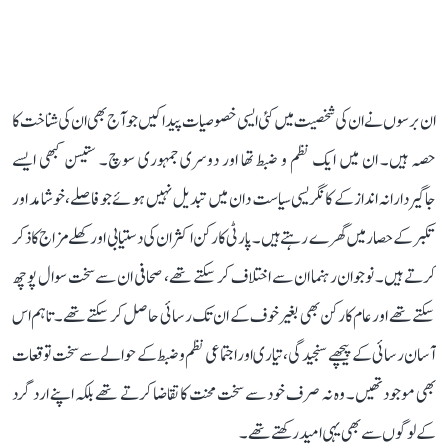
ان برسوں نے ان کی شخصیت میں کئی ایسی خصوصیات پیدا کیں جو آج بھی ان کی شناخت کا
حصہ ہیں۔ ان میں ایک نظم و ضبط تھا اور دوسری جمہوری سوچ۔ ستیسن کبھی ایسے
جاگیردارانہ انداز کے کانگریسی سیاست دان میں تبدیل نہیں ہوئے جو فاصلے، خوشامد اور
تکبر کے حصار میں گھرے رہتے ہیں۔ پارٹی کارکن اکثر ان کی دستیابی اور کھلے مزاج کا ذکر
کرتے ہیں۔ نوجوان رہنما ان سے اختلاف کر سکتے تھے، صحافی ان سے سخت سوال پوچھ
سکتے تھے اور عام کارکن بھی بغیر خوف کے ان تک رسائی حاصل کر سکتے تھے۔ تاہم اس
آسان رسائی کے پیچھے سنجیدگی، تیاری اور اجتماعی نظم و ضبط کے حوالے سے سخت توقعات
بھی موجود تھیں۔ وہ نہ صرف خود سے سخت محنت کا تقاضا کرتے تھے بلکہ اپنے اردگرد
کے لوگوں سے بھی یہی امید رکھتے تھے۔