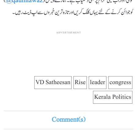
قومی آواز اب ٹیلی گرام پر بھی دستیاب ہے۔ ہمارے چینل (
qaumiawaz@
)
کو جوائن کرنے کے لئے یہاں کلک کریں اور تازہ ترین خبروں سے اپ ڈیٹ رہیں۔
ADVERTISEMENT
VD Satheesan
Rise
leader
congress
Kerala Politics
Comment(s)