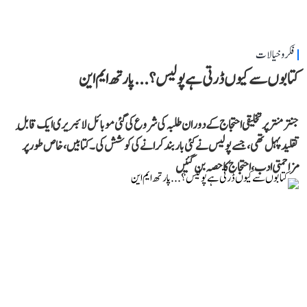
فکر و خیالات
کتابوں سے کیوں ڈرتی ہے پولیس؟...پارتھ ایم این
جنتر منتر پر تخلیقی احتجاج کے دوران طلبہ کی شروع کی گئی موبائل لائبریری ایک قابلِ
تقلید پہل تھی، جسے پولیس نے کئی بار بند کرانے کی کوشش کی۔ کتابیں، خاص طور پر
مزاحمتی ادب، احتجاج کا حصہ بن گئیں