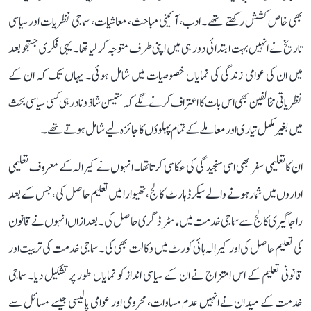
بھی خاص کشش رکھتے تھے۔ ادب، آئینی مباحث، معاشیات، سماجی نظریات اور سیاسی
تاریخ نے انہیں بہت ابتدائی دور ہی میں اپنی طرف متوجہ کر لیا تھا۔ یہی فکری جستجو بعد
میں ان کی عوامی زندگی کی نمایاں خصوصیات میں شامل ہوئی۔ یہاں تک کہ ان کے
نظریاتی مخالفین بھی اس بات کا اعتراف کرنے لگے کہ ستیسن شاذ و نادر ہی کسی سیاسی بحث
میں بغیر مکمل تیاری اور معاملے کے تمام پہلوؤں کا جائزہ لیے شامل ہوتے تھے۔
ان کا تعلیمی سفر بھی اسی سنجیدگی کی عکاسی کرتا تھا۔ انہوں نے کیرالہ کے معروف تعلیمی
اداروں میں شمار ہونے والے سیکرڈ ہارٹ کالج، تھیوارا میں تعلیم حاصل کی، جس کے بعد
راجاگیری کالج سے سماجی خدمت میں ماسٹر ڈگری حاصل کی۔ بعد ازاں انہوں نے قانون
کی تعلیم حاصل کی اور کیرالہ ہائی کورٹ میں وکالت بھی کی۔ سماجی خدمت کی تربیت اور
قانونی تعلیم کے اس امتزاج نے ان کے سیاسی انداز کو نمایاں طور پر تشکیل دیا۔ سماجی
خدمت کے میدان نے انہیں عدم مساوات، محرومی اور عوامی پالیسی جیسے مسائل سے