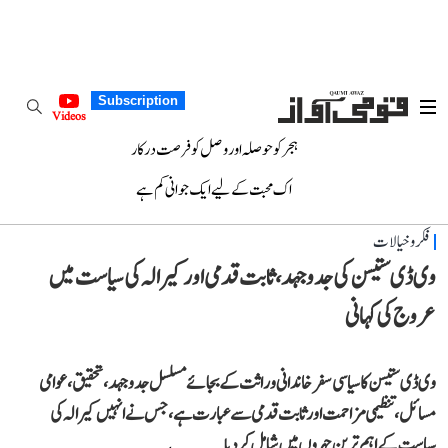
Subscription
Videos
ہجر کو حوصلہ اور وصل کو فرصت درکار
اک محبت کے لیے ایک جوانی کم ہے
فکر و خیالات
وی ڈی ستیسن کی جدوجہد، ثابت قدمی اور کیرالہ کی سیاست میں
عروج کی کہانی
وی ڈی ستیسن کا سیاسی سفر خاندانی وراثت کے بجائے مسلسل جدوجہد، تحقیق، عوامی
مسائل، تنظیمی مزاحمت اور ثابت قدمی سے عبارت ہے، جس نے انہیں کیرالہ کی
سیاست کے اہم ترین چہروں میں شامل کر دیا