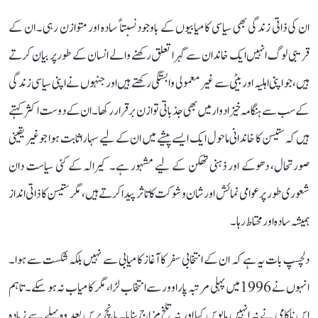
ان کی ذاتی زندگی بھی سیاسی کامیابیوں کے باوجود نسبتاً سادہ اور متوازن رہی۔ ان کے
قریبی لوگ انہیں ایک خاندان سے گہرا تعلق رکھنے والے انسان کے طور پر بیان کرتے
ہیں، جو اپنی اہلیہ اور بیٹی سے غیر معمولی وابستگی رکھتے ہیں اور جنہوں نے اپنی سیاسی زندگی
کے سب سے ہنگامہ خیز ادوار میں بھی جذباتی توازن برقرار رکھا۔ ان کے دوست اکثر کہتے
ہیں کہ ستیسن کا خاندانی ماحول ایک ایسے پیشے میں ان کے لیے سہارا ثابت ہوا جو غیر یقینی
صورتحال، دھوکے اور ذہنی تھکن کے لیے مشہور ہے۔ کیرالہ کے کئی سیاست دان
شعوری طور پر عوامی نمائش اور شان و شوکت کا تاثر پیدا کرتے ہیں، مگر ستیسن کا ذاتی انداز
ہمیشہ سادہ اور محتاط رہا۔
دلچسپ بات یہ ہے کہ ان کے انتخابی سفر کا آغاز کامیابی سے نہیں بلکہ شکست سے ہوا۔
انہوں نے 1996 میں پہلی مرتبہ پاراوور سے انتخاب لڑا، مگر کامیاب نہ ہو سکے۔ تاہم
اس ناکامی نے نہ انہیں مایوس کیا اور نہ تلخ مزاج بنایا۔ پانچ برس بعد وہ پہلے سے زیادہ