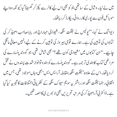
میں لے لیا۔ وشال کے ساتھی بٹو کو بھی اس لیے کالر سے پکڑ کر گھسیٹا گیا کیونکہ وہ اپنے
موبائل فون سے پوری کارروائی ریکارڈ کر رہا تھا۔
دیوانگ نے کہا، ’’پولیس نے بھگت سنگھ، شیواجی مہاراج اور بابا صاحب امبیڈکر کی
کتابوں کی توہین کی ہے۔ ہمارے قومی ہیروز کی توہین کرنے کے لیے انہیں معافی مانگنی
چاہیے۔‘‘ ان کتابوں میں ’شیواجی کون تھے؟‘ بھی شامل تھی، جو گووند پنسارے کی
مراٹھی کتاب کا ہندی ترجمہ ہے۔ گووند پنسارے کو ہندوتوا نواز شدت پسندوں نے قتل
کر دیا تھا۔ اس کے علاوہ ’بھگت سنگھ بمقابلہ آر ایس ایس‘ بھی وہاں موجود تھی، جس میں
انقلابی رہنما بھگت سنگھ اور راشٹریہ سویم سیوک سنگھ کے نظریاتی اختلافات کا تجزیہ کیا گیا
ہے۔ ڈاکٹر بی آر امبیڈکر کی مرتبہ تحریریں بھی لائبریری کا حصہ تھیں۔
ADVERTISEMENT