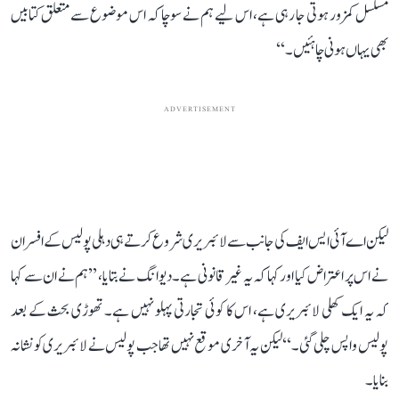
مسلسل کمزور ہوتی جا رہی ہے، اس لیے ہم نے سوچا کہ اس موضوع سے متعلق کتابیں
بھی یہاں ہونی چاہئیں۔‘‘
ADVERTISEMENT
لیکن اے آئی ایس ایف کی جانب سے لائبریری شروع کرتے ہی دہلی پولیس کے افسران
نے اس پر اعتراض کیا اور کہا کہ یہ غیر قانونی ہے۔ دیوانگ نے بتایا، ’’ہم نے ان سے کہا
کہ یہ ایک کھلی لائبریری ہے، اس کا کوئی تجارتی پہلو نہیں ہے۔ تھوڑی بحث کے بعد
پولیس واپس چلی گئی۔‘‘ لیکن یہ آخری موقع نہیں تھا جب پولیس نے لائبریری کو نشانہ
بنایا۔