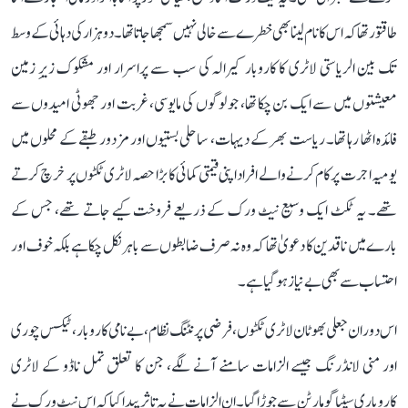
طاقتور تھا کہ اس کا نام لینا بھی خطرے سے خالی نہیں سمجھا جاتا تھا۔ دو ہزار کی دہائی کے وسط
تک بین الریاستی لاٹری کا کاروبار کیرالہ کی سب سے پراسرار اور مشکوک زیرِ زمین
معیشتوں میں سے ایک بن چکا تھا، جو لوگوں کی مایوسی، غربت اور جھوٹی امیدوں سے
فائدہ اٹھا رہا تھا۔ ریاست بھر کے دیہات، ساحلی بستیوں اور مزدور طبقے کے محلوں میں
یومیہ اجرت پر کام کرنے والے افراد اپنی قیمتی کمائی کا بڑا حصہ لاٹری ٹکٹوں پر خرچ کرتے
تھے۔ یہ ٹکٹ ایک وسیع نیٹ ورک کے ذریعے فروخت کیے جاتے تھے، جس کے
بارے میں ناقدین کا دعویٰ تھا کہ وہ نہ صرف ضابطوں سے باہر نکل چکا ہے بلکہ خوف اور
احتساب سے بھی بے نیاز ہو گیا ہے۔
اس دوران جعلی بھوٹان لاٹری ٹکٹوں، فرضی پرنٹنگ نظام، بے نامی کاروبار، ٹیکس چوری
اور منی لانڈرنگ جیسے الزامات سامنے آنے لگے، جن کا تعلق تمل ناڈو کے لاٹری
کاروباری سیٹیاگو مارٹن سے جوڑا گیا۔ ان الزامات نے یہ تاثر پیدا کیا کہ اس نیٹ ورک نے