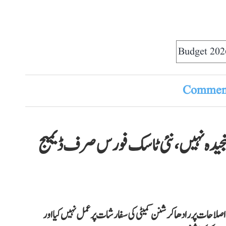
Budget 202
Comment
جیدہ نہیں، نئی ٹاسک فورس صرف ڈیمیج
صلاحات پر رادھاکرشنن کمیٹی کی سفارشات پر عمل نہیں کیا اور