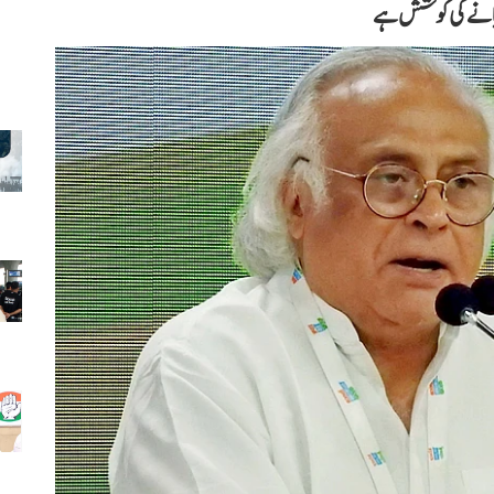
بچانے کی کوشش ہے