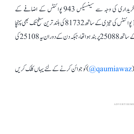
تھی۔ تیل، گیس، بینکنگ اور آٹو سیکٹر کے شیئرز میں خریداری کی وجہ سے سینسیکس 943 پوائنٹس کے اضافے کے
ساتھ 81666 پر بند ہوا تھا۔ کاروبار کے دوران یہ 1009 پوائنٹس کی تیزی کے ساتھ 81732 کی بلند ترین سطح تک بھی پہنچا
تھا۔ دوسری جانب نفٹی 262.95 پوائنٹس کے اضافے کے ساتھ 25088 پر بند ہوا تھا، جبکہ دن کے دوران یہ 25108 کی
(
qaumiawaz@
) کو جوائن کرنے کے لئے یہاں کلک کریں
ADVERTISEM