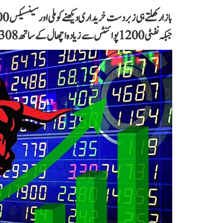
جبکہ نفٹی 1200 پوائنٹس سے زیادہ اچھال کے ساتھ 26308 پر کاروبار کرتا نظر آیا۔