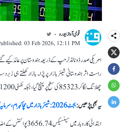
قومی آواز بیورو
ublished: 03 Feb 2026, 12:11 PM
چھلانگ لگا کر 85323 کی سطح پر پہنچ گیا، جبکہ نفٹی 1200 پوائنٹس سے زیادہ اچھال کے ساتھ 26308 پر کاروبار کرتا نظر آیا۔
یہ بھی پڑھیں :
بجٹ 2026: شیئر بازار میں مچا کہرام، سرمایہ کاروں کے ڈوبے 10 لاکھ کروڑ، سینسیکس اور نفٹی نے کیا برباد