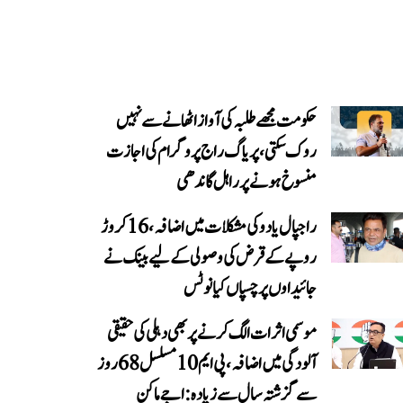
حکومت مجھے طلبہ کی آواز اٹھانے سے نہیں
روک سکتی، پریاگ راج پروگرام کی اجازت
منسوخ ہونے پر راہل گاندھی
راجپال یادو کی مشکلات میں اضافہ، 16 کروڑ
روپے کے قرض کی وصولی کے لیے بینک نے
جائیداوں پر چسپاں کیا نوٹس
موسمی اثرات الگ کرنے پر بھی دہلی کی حقیقی
آلودگی میں اضافہ، پی ایم 10 مسلسل 68 روز
سے گزشتہ سال سے زیادہ: اجے ماکن