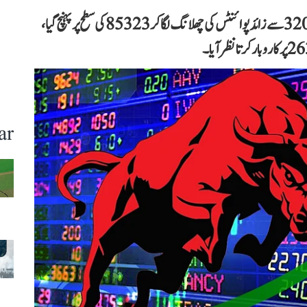
بازار کھلتے ہی زبردست خریداری دیکھنے کو ملی اور سینسیکس 3200 سے زائد پوائنٹس کی چھلانگ لگا کر 85323 کی سطح پر پہنچ گیا،
ar