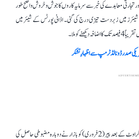
گیا۔ ٹیرف میں کمی اور تجارتی معاہدے کی خبر سے سرمایہ کاروں کا جوش و خروش واضح طور
ے شیئرز میں زبردست تیزی درج کی گئی۔ اڈانی پورٹس کے شیئر میں
ریکی صدر ڈونالڈ ٹرمپ سے اظہارِ تشکر
ADVERTISEM
واضح رہے کہ اس سے قبل بجٹ والے روز آنے والی بڑی گراوٹ کے بعد پیر (2 فروری) کو بازار نے دوبارہ مضبوطی حاصل کی