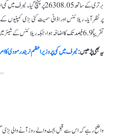
برتری کے ساتھ 26308.05 پر پہنچ 
پر نظر آیا۔ ریلائنس اور اڈانی سمیت کئی بڑی کمپنیوں ک
تقریباً 6.9 فیصد تک کا اضافہ ہوا، جبکہ ریلائنس کے شیئر میں تقریباً 4 فیصد تک کا اضافہ دیکھنے کو ملا۔
یہ بھی پڑھیں :
ٹیرف میں کمی پر وزیر اعظم نریندر مودی کا ام
ENT