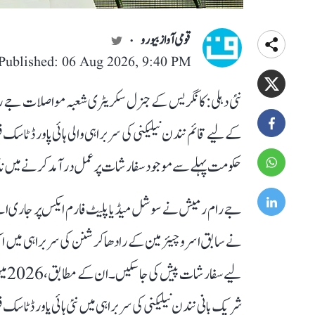
قومی آواز بیورو
Published: 06 Aug 2026, 9:40 PM
کے لیے قائم نندن نیلیکنی کی سربراہی والی ہائی پاورڈ ٹاسک
حکومت پہلے سے موجود سفارشات پر عمل درآمد کرنے میں ن
نے سابق اسرو چیئرمین کے رادھاکرشنن کی سربراہی میں ایک 
لیے
شریک بانی نندن نیلیکنی کی سربراہی میں نئی ہائی پاورڈ ٹا