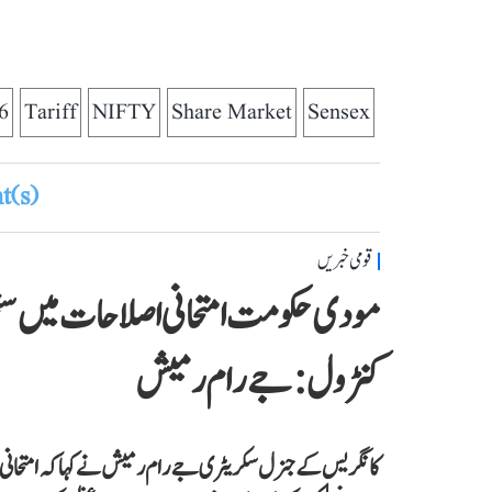
6
Tariff
NIFTY
Share Market
Sensex
(s)
قومی خبریں
مودی حکومت امتحانی اصلاحات میں سن
کنٹرول: جے رام رمیش
کانگریس کے جنرل سکریٹری جے رام رمیش نے کہا کہ امتحانی ا