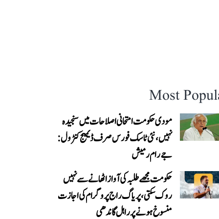
Most Popul
مودی حکومت امتحانی اصلاحات میں سنجیدہ
نہیں، نئی ٹاسک فورس صرف ڈیمیج کنٹرول:
جے رام رمیش
حکومت مجھے طلبہ کی آواز اٹھانے سے نہیں
روک سکتی، پریاگ راج پروگرام کی اجازت
منسوخ ہونے پر راہل گاندھی