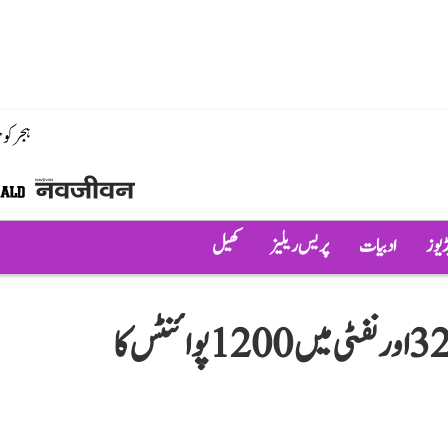
ہجر کو
ڈیوز
ادبیات
پریس ریلیز
کھیل
ٹیرف ڈیل کا اثر! سینسیکس میں 3200 اور نفٹی میں 1200 پوائنٹس کا