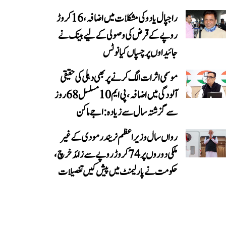
راجپال یادو کی مشکلات میں اضافہ، 16 کروڑ
روپے کے قرض کی وصولی کے لیے بینک نے
جائیداوں پر چسپاں کیا نوٹس
موسمی اثرات الگ کرنے پر بھی دہلی کی حقیقی
آلودگی میں اضافہ، پی ایم 10 مسلسل 68 روز
سے گزشتہ سال سے زیادہ: اجے ماکن
رواں سال وزیر اعظم نریندر مودی کے غیر
ملکی دوروں پر 74 کروڑ روپے سے زائد خرچ،
حکومت نے پارلیمنٹ میں پیش کیں تفصیلات