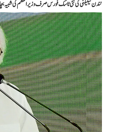
نندن نیلیکنی کی نئی ٹاسک فورس صرف وزیر اعظم کی شبیہ 