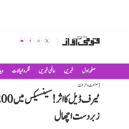
صفحہ اول
خبریں
عالمی خبریں
فکر و خیالات
وی
صنعت و حرفت
زبردست اچھال