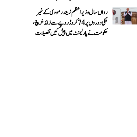
رواں سال وزیر اعظم نریندر مودی کے غیر
ملکی دوروں پر 74 کروڑ روپے سے زائد خرچ،
حکومت نے پارلیمنٹ میں پیش کیں تفصیلات