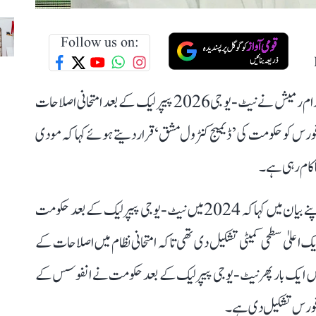
Follow us on:
نئی دہلی: کانگریس کے جنرل سکریٹری شعبہ مواصلات جے رام رمیش نے نیٹ-یو جی 2026 پیپر لیک کے بعد امتحانی اصلاحات
 فورس کو حکومت کی ’ڈیمیج کنٹرول مشق‘ قرار دیتے ہوئے کہا کہ مودی
اکام رہی ہے۔
جے رام رمیش نے سوشل میڈیا پلیٹ فارم ایکس پر جاری اپنے بیان میں کہا کہ 2024 میں نیٹ-یو جی پیپر لیک کے بعد حکومت
اعلیٰ سطحی کمیٹی تشکیل دی تھی تاکہ امتحانی نظام میں اصلاحات کے
 سفارشات پیش کی جا سکیں۔ ان کے مطابق، 2026 میں ایک بار پھر نیٹ-یو جی پیپر لیک کے بعد حکومت نے انفوسس کے
سک فورس تشکیل دی ہے۔