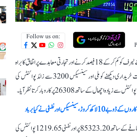
i
Follow us on:
P
امریکی صدر ڈونالڈ ٹرمپ کے ذریعہ ہندوستان پر عائد کیے گئے ٹیرف کو کم کر کے 18 فیصد کرنے اور تجارتی معاہدے پر اتفاق کا براہ
راست اثر ہندوستانی شیئر بازار پر پڑا۔ بازار کھلتے ہی زبردست خریداری دیکھنے کو ملی اور سینسیکس 3200 سے زائد پوائنٹس کی
ابتدائی کاروبار میں سینسیکس 3656.74 پوائنٹس کے اضافے کے ساتھ 85323.20 پر اور نفٹی 1219.65 پوائنٹس کی