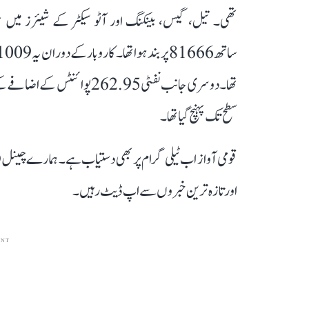
سطح تک پہنچ گیا تھا۔
قومی آواز اب ٹیلی گرام پر بھی دستیاب ہے۔ ہمارے چینل 
اور تازہ ترین خبروں سے اپ ڈیٹ رہیں۔
ENT