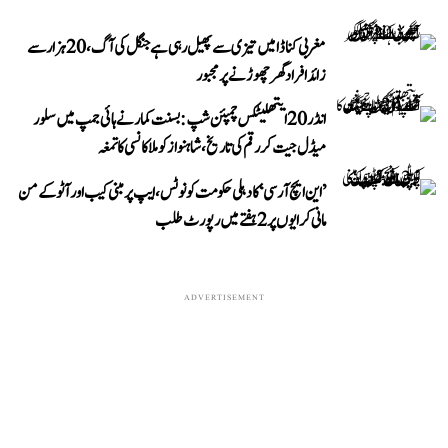
مغربی کناڈا میں تیزی سے پھیل رہی ہے جنگل کی آگ، 20 ہزار سے
زائد افراد گھر چھوڑنے پر مجبور
انڈر 20 ایتھلیٹکس چمپئن شپ: بسنت کمار نے ہائی جمپ میں سلور
میڈل جیت کر رقم کی تاریخ، شاہنواز کو ملا کانسی کا تمغہ
’این ایچ آر سی‘ کا دہلی حکومت کو نوٹس، ایپ پر مبنی کیب اور آٹو کے من
مانی کرایوں پر 2 ہفتے میں رپورٹ طلب
ADVERTISEMENT