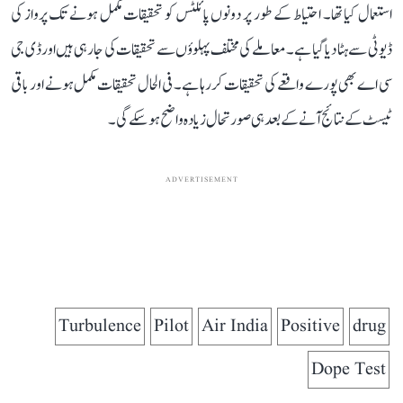
استعمال کیا تھا۔ احتیاط کے طور پر دونوں پائلٹس کو تحقیقات مکمل ہونے تک پرواز کی
ڈیوٹی سے ہٹا دیا گیا ہے۔ معاملے کی مختلف پہلوؤں سے تحقیقات کی جا رہی ہیں اورڈی جی
سی اے بھی پورے واقعے کی تحقیقات کر رہا ہے۔ فی الحال تحقیقات مکمل ہونے اور باقی
ٹیسٹ کے نتائج آنے کے بعد ہی صورتحال زیادہ واضح ہو سکے گی۔
ADVERTISEMENT
Turbulence
Pilot
Air India
Positive
drug
Dope Test