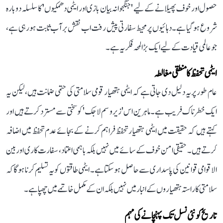
حصول اور خوف پھیلانے کے لیے 'جنگجوانہ بیان بازی اور ایٹمی دھمکیوں' کا سلسلہ دوبارہ
شروع ہو گیا ہے۔ دہائیوں پر محیط سفارتی پیش رفت اب نقش بر آب ثابت ہو رہی ہے،
جو عالمی قیادت کے لیے ایک بڑا لمحہ فکریہ ہے۔
ایٹمی تحفظ کا منطقی مغالطہ
عام طور پر یہ دلیل دی جاتی ہے کہ ایٹمی ہتھیار قومی سلامتی کی حتمی ضمانت ہیں، لیکن یہ
ایک خطرناک فریب ہے۔ ماہرین اس 'زیرو سم لاجک' کو سختی سے مسترد کرتے ہیں اور
کہتے ہیں کہ حقیقت میں ایٹمی ہتھیار تحفظ فراہم کرنے کے بجائے عدم تحفظ میں اضافہ
کرتے ہیں۔ حقیقی امن خوف کے سائے میں نہیں بلکہ باہمی اعتماد، سفارت کاری اور بین
الاقوامی قوانین کی پاسداری سے حاصل ہو سکتا ہے۔ ایٹمی طاقتوں کو یہ تسلیم کرنا ہوگا کہ
سلامتی کا راستہ ہتھیاروں کے انبار میں نہیں بلکہ ان کے مکمل خاتمے میں چھپا ہے۔
تاریخ کو نئی نسل تک پہنچانے کی مہم