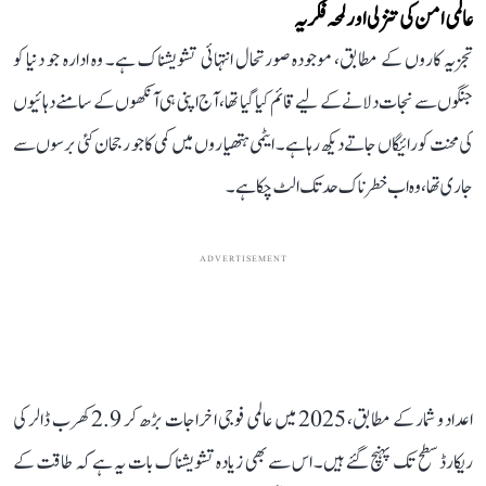
عالمی امن کی تنزلی اور لمحہ فکریہ
تجزیہ کاروں کے مطابق، موجودہ صورتحال انتہائی تشویشناک ہے۔ وہ ادارہ جو دنیا کو
جنگوں سے نجات دلانے کے لیے قائم کیا گیا تھا، آج اپنی ہی آنکھوں کے سامنے دہائیوں
کی محنت کو رائیگاں جاتے دیکھ رہا ہے۔ ایٹمی ہتھیاروں میں کمی کا جو رجحان کئی برسوں سے
جاری تھا، وہ اب خطرناک حد تک الٹ چکا ہے۔
ADVERTISEMENT
اعداد و شمار کے مطابق، 2025 میں عالمی فوجی اخراجات بڑھ کر 2.9 کھرب ڈالر کی
ریکارڈ سطح تک پہنچ گئے ہیں۔ اس سے بھی زیادہ تشویشناک بات یہ ہے کہ طاقت کے