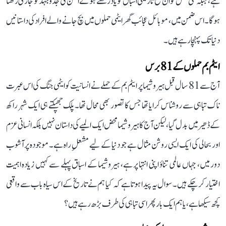
ہے، جبکہ نئی نسل کو ان تلخ تاریخی اسباق کو یاد رکھتے ہوئے امن کی جدوجہد کو جاری رکھنا
ہوگا۔ اس ضمن میں، موبائل عجائب گھر ایٹمی حملوں میں بچ جانے والے افراد کی داستانیں
دنیا تک پہنچا رہے ہیں۔
ایٹم بم حملوں کے 81 برس
آج سے 81 سال قبل ہیروشیما پر ایٹم بم کے حملے نے انسانیت کو ایٹمی جنگ کی اس عبرت
ناک تباہی سے روشناس کرایا تھا جس کا تصور بھی محال تھا۔ پلک جھپکتے ہی ایک شہر راکھ
کے ڈھیر میں بدل گیا، لیکن آج کا ہیروشیما محض ایک المیے کی داستان نہیں بلکہ انسانی عزم
اور بحالی کی ایک ایسی روشن مثال ہے جو دنیا کے لیے مشعلِ راہ ہے۔ موجودہ پرآشوب
دور میں، جہاں عالمی تناؤ اپنی انتہا پر ہے، ہیروشیما کے اسباق پہلے سے کہیں زیادہ اہمیت
اختیار کر چکے ہیں۔ سوال یہ پیدا ہوتا ہے کہ کیا ہم نے تاریخ کے اس سیاہ باب سے واقعی
کچھ سیکھا ہے، یا ہم ایک بار پھر اسی تباہی کی طرف بڑھ رہے ہیں؟