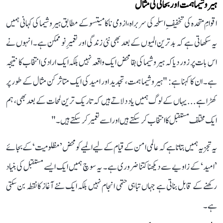
ہیروشیما ہمت اور بحالی کی مثال
اقوامِ متحدہ کی تخفیفِ اسلحہ کی سربراہ، ازومی ناکامیتسو کے مطابق ہیروشیما کی کہانی ہمیں
یہ سکھاتی ہے کہ بدترین المیوں کے بعد بھی نئی زندگی اور تعمیرِ نو ممکن ہے۔ انہوں نے
اس بات پر زور دیا کہ ہیروشیما کی بقا محض ایک واقعہ نہیں بلکہ ایک ارادی انتخاب کا نتیجہ
ہے۔ ان کا کہنا ہے: "ہیروشیما ہمت، تجدید اور امید کی ایک متاثر کن مثال کے طور پر
کھڑا ہے... یہاں کے لوگ ہمیں یاد دلاتے ہیں کہ تاریک ترین لمحات کے بعد بھی، ہم
ایک مختلف مستقبل کا انتخاب کر سکتے ہیں اور اسے تعمیر کر سکتے ہیں۔"
یہ تجزیہ ہمیں بتاتا ہے کہ عالمی امن کے قیام کے لیے المیے کو محض ’مظلومیت‘ کے بجائے
’امید‘ کے زاویے سے دیکھنا کتنا ضروری ہے۔ یہ سوچ ہمیں ایک ایسے مستقبل کی بنیاد
رکھنے کے قابل بناتی ہے جہاں تباہی حتمی انجام نہیں بلکہ ایک نئے آغاز کا نقطہ بن سکتی
ہے۔