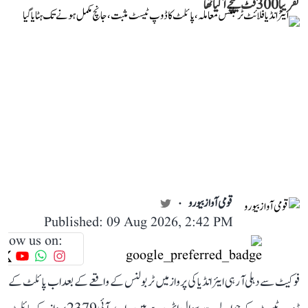
تقریباً 300 فٹ نیچے آ گیا تھا
قومی آواز بیورو
Published: 09 Aug 2026, 2:42 PM
llow us on:
فوکیٹ سے دہلی آ رہی ایئر انڈیا کی پرواز میں ٹربولنس کے واقعے کے بعد اب پائلٹ کے