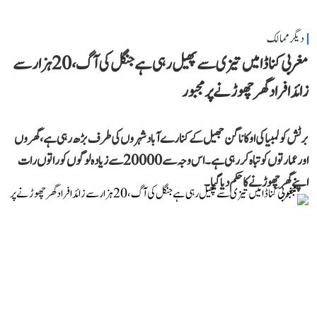
دیگر ممالک
مغربی کناڈا میں تیزی سے پھیل رہی ہے جنگل کی آگ، 20 ہزار سے
زائد افراد گھر چھوڑنے پر مجبور
برٹش کولمبیا کی اوکاناگن جھیل کے کنارے آباد شہروں کی طرف بڑھ رہی ہے، گھروں
اور عمارتوں کو تباہ کر رہی ہے۔ اس وجہ سے 20000 سے زیادہ لوگوں کو راتوں رات
اپنے گھر چھوڑنے کا حکم دیا گیا۔