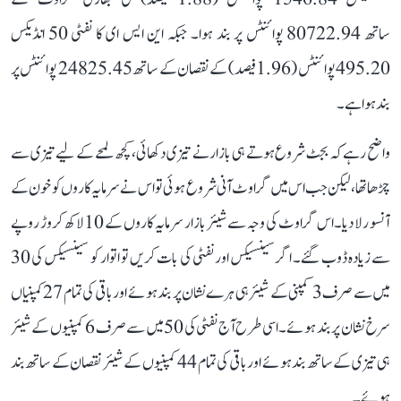
ساتھ 80722.94 پوائنٹس پر بند ہوا۔ جبکہ این ایس ای کا نفٹی 50 انڈیکس
495.20 پوائنٹس (1.96 فیصد) کے نقصان کے ساتھ 24825.45 پوائنٹس پر
بند ہوا ہے۔
واضح رہے کہ بجٹ شروع ہوتے ہی بازار نے تیزی دکھائی، کچھ لمحے کے لیے تیزی سے
چڑھا تھا، لیکن جب اس میں گراوٹ آنی شروع ہوئی تو اس نے سرمایہ کاروں کو خون کے
آنسو رلا دیا۔ اس گراوٹ کی وجہ سے شیئر بازار سرمایہ کاروں کے 10 لاکھ کروڑ روپے
سے زیادہ ڈوب گئے۔ اگر سینسیکس اور نفٹی کی بات کریں تو اتوار کو سینسیکس کی 30
میں سے صرف 3 کمپنی کے شیئر ہی ہرے نشان پر بند ہوئے اور باقی کی تمام 27 کمپنیاں
سرخ نشان پر بند ہوئے۔ اسی طرح آج نفٹی کی 50 میں سے صرف 6 کمپنیوں کے شیئر
ہی تیزی کے ساتھ بند ہوئے اور باقی کی تمام 44 کمپنیوں کے شیئر نقصان کے ساتھ بند
ہوئے۔