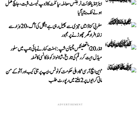
ایئر انڈیا فلائٹ ٹربلنس معاملہ، پائلٹ کا ڈوپ ٹیسٹ مثبت، جانچ مکمل
ہونے تک ہٹایا گیا
مغربی کناڈا میں تیزی سے پھیل رہی ہے جنگل کی آگ، 20 ہزار سے
زائد افراد گھر چھوڑنے پر مجبور
انڈر 20 ایتھلیٹکس چمپئن شپ: بسنت کمار نے ہائی جمپ میں سلور
میڈل جیت کر رقم کی تاریخ، شاہنواز کو ملا کانسی کا تمغہ
’این ایچ آر سی‘ کا دہلی حکومت کو نوٹس، ایپ پر مبنی کیب اور آٹو کے من
مانی کرایوں پر 2 ہفتے میں رپورٹ طلب
ADVERTISEMENT