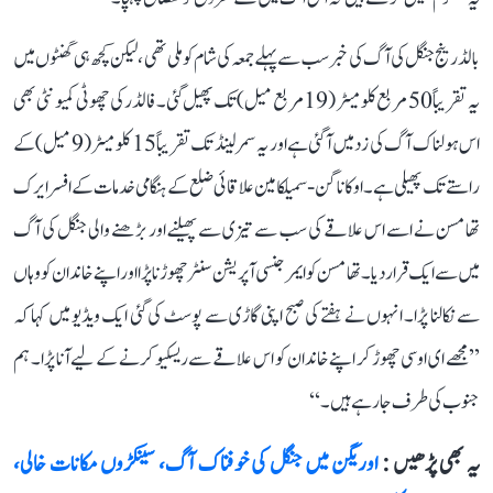
بالڈ رینج جنگل کی آگ کی خبر سب سے پہلے جمعہ کی شام کو ملی تھی، لیکن کچھ ہی گھنٹوں میں
یہ تقریباً 50 مربع کلومیٹر (19 مربع میل) تک پھیل گئی۔ فالڈر کی چھوٹی کمیونٹی بھی
اس ہولناک آگ کی زد میں آ گئی ہے اور یہ سمرلینڈ تک تقریباً 15 کلومیٹر (9 میل) کے
راستے تک پھیلی ہے۔ اوکاناگن-سمیلکامین علاقائی ضلع کے ہنگامی خدمات کے افسر ایرک
تھامسن نے اسے اس علاقے کی سب سے تیزی سے پھیلنے اور بڑھنے والی جنگل کی آگ
میں سے ایک قرار دیا۔ تھامسن کو ایمرجنسی آپریشن سنٹر چھوڑنا پڑا اور اپنے خاندان کو وہاں
سے نکالنا پڑا۔ انہوں نے ہفتے کی صبح اپنی گاڑی سے پوسٹ کی گئی ایک ویڈیو میں کہا کہ
’’مجھے ای او سی چھوڑ کر اپنے خاندان کو اس علاقے سے ریسکیو کرنے کے لیے آنا پڑا۔ ہم
جنوب کی طرف جا رہے ہیں۔‘‘
یہ بھی پڑھیں :
اوریگن میں جنگل کی خوفناک آگ، سینکڑوں مکانات خالی،