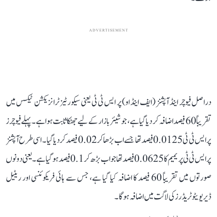
ADVERTISEMENT
دراصل فیوچر اینڈ آپشنز (ایف اینڈ او) پر ایس ٹی ٹی یعنی سیکورٹیز ٹرانزیکشن ٹیکس میں
تقریباً 60 فیصد اضافہ کر دیا گیا ہے، جو شیئر بازار کے لیے جھٹکا ثابت ہوا ہے۔ پہلے فیوچرز
پر ایس ٹی ٹی 0.0125 فیصد تھا جسے اب بڑھا کر 0.02 فیصد کر دیا گیا۔ اسی طرح آپشنز
پر ایس ٹی ٹی پریمیم کا 0.0625 فیصد تھا جو اب بڑھ کر 0.1 فیصد ہو گیا ہے۔ یعنی دونوں
صورتوں میں تقریباً 60 فیصد کا اضافہ کیا گیا ہے، جس سے ہائی فریکوئنسی اور ریٹیل
ڈیریویٹو ٹریڈرز کی لاگت میں اضافہ ہوگا۔