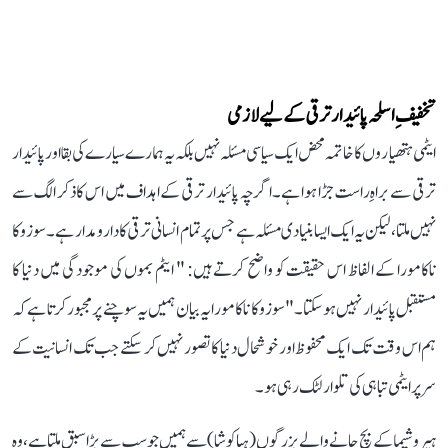
تخفیفِ اسلحہ پائیدار ترقی کے لیے لازمی
ایٹمی ہتھیاروں کا خاتمہ محض ایک سیاسی مسئلہ نہیں بلکہ یہ ہمارے سیارے کی بقا اور پائیدار
ترقی سے براہِ راست جڑا ہوا ہے۔ اگرچہ پائیدار ترقی کے اہداف میں اس کا ذکر الگ سے
نہیں ملتا، لیکن یہ ایک ایسا بنیادی مسئلہ ہے جس پر تمام انسانی ترقی کا دارومدار ہے۔ سوزوکا
ناکامورا کے الفاظ اس حقیقت کو واضح کرتے ہیں: " ایٹم بموں کی موجودگی میں دنیا کا
مستقبل پائیدار نہیں ہو سکتا۔"سوزوکا ناکامورا یہ بیان ہمیں یہ سوچنے پر مجبور کرتا ہے کہ
ہم اس وقت تک ایک محفوظ اور خوشحال دنیا کا تصور نہیں کر سکتے جب تک انسانیت کے
سر پر ایٹمی تباہی کی تلوار لٹک رہی ہو۔
ہیروشیما کے بچ جانے والے بزرگوں (ہباکوشا) سے ہمیں جو سب سے بڑا سبق ملتا ہے، وہ