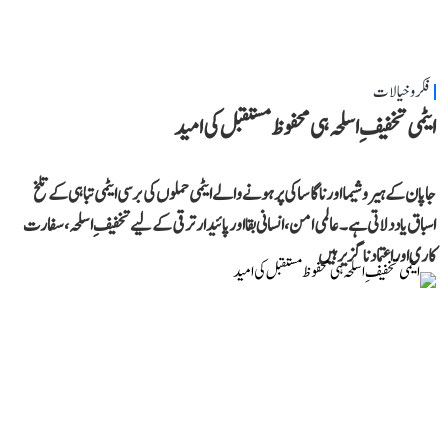
فکر و خیالات
ایٹمی تخفیفِ اسلحہ ہی محفوظ مستقبل کی امید
جاپان کے ہیروشیما اور ناگاساکی پر ہونے والے ایٹمی حملوں کی برسی ایٹمی تباہی کے تلخ
اسباق یاد دلاتی ہے۔ عالمی امن، انسانی بقا اور پائیدار ترقی کے لیے تخفیفِ اسلحہ، سفارت
کاری اور اعتماد ناگزیر ہیں