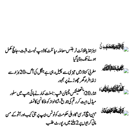
ایئر انڈیا فلائٹ ٹربلنس معاملہ، پائلٹ کا ڈوپ ٹیسٹ مثبت، جانچ مکمل
ہونے تک ہٹایا گیا
مغربی کناڈا میں تیزی سے پھیل رہی ہے جنگل کی آگ، 20 ہزار سے
زائد افراد گھر چھوڑنے پر مجبور
انڈر 20 ایتھلیٹکس چمپئن شپ: بسنت کمار نے ہائی جمپ میں سلور
میڈل جیت کر رقم کی تاریخ، شاہنواز کو ملا کانسی کا تمغہ
’این ایچ آر سی‘ کا دہلی حکومت کو نوٹس، ایپ پر مبنی کیب اور آٹو کے من
مانی کرایوں پر 2 ہفتے میں رپورٹ طلب