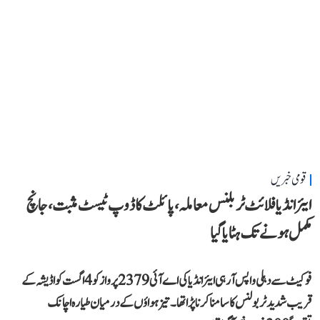
قومی خبریں
ایئر انڈیا فلائٹ ٹربلنس معاملہ، پائلٹ کا ڈوپ ٹیسٹ مثبت، جانچ
مکمل ہونے تک ہٹایا گیا
فوکیٹ سے دہلی واپس آ رہی ایئر انڈیا کی اے آئی 2379 پرواز کو 4 اگست کو اڈیشہ کے
قریب شدید ٹربولنس کا سامنا کرنا پڑا تھا۔ تیز ہواؤں کے درمیان طیارہ اچانک