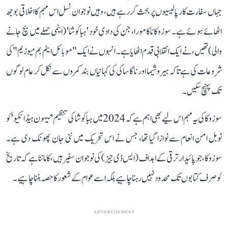
جہاں سفارت کار پالیسیوں پر بحث کر رہے ہیں، وہیں نوجوان نسل اس مہم کا اخلاقی بوجھ
اٹھائے ہوئے ہے۔ سوزوکا ناکامورا، جن کی دادی خود 'ہباکوشا' (ایٹمی حملے میں بچ جانے
والی) تھیں، نے ایک انقلابی قدم اٹھایا ہے۔ انہوں نے ایک "موبائل ایٹم بم میوزیم" کی
شروعات کی ہے تاکہ ہیروشیما اور ناگاساکی کی کہانیاں بند کمروں سے نکل کر عام لوگوں
تک پہنچ سکیں۔
سوزوکا کی یہ مہم اس لیے بھی اہم ہے کہ 2024 میں ہباکوشا کی تنظیم 'نیہون ہیڈانکیو' کو
نوبل امن انعام سے نوازا گیا تھا، جس نے اس تحریک میں نئی جان پھونک دی ہے۔
سوزوکا، جو پائیدار ترقی کے اہداف (ایس ڈی جیز) کی نوجوان سفیر ہیں، کا ماننا ہے کہ تاریخ
کو صرف کتابوں تک محدود نہیں رہنا چاہیے بلکہ اسے عوام کے شعور کا حصہ بننا چاہیے۔
ADVERTISEMENT