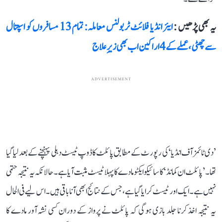
یہ بھی پڑھیں :
ایئر انڈیا فلائٹ ٹربولنس معاملہ: تمام 13 مسافروں کو اسپتال
سے چھٹی، عملے کے 4 اراکین اب بھی زیرِ علاج
ADVERTISEMENT
’دی ٹائمز آف انڈیا‘ کی رپورٹ کے مطابق پائلٹ کا ڈوپ ٹیسٹ دہلی پہنچنے کے بعد لیا گیا
تھا۔ ’پائلٹ ان کمانڈ‘ کا سائیکوایکٹو مادے کا پہلا ٹیسٹ مثبت آیا ہے۔ حالانکہ یہ نتیجہ حتمی
نہیں ہے۔ ایک اور ٹیسٹ کرایا گیا ہے، جس کے نتائج ابھی آنا باقی ہیں۔ اس لیے فی الحال
یہ نتیجہ اخذ کرنا جلد بازی ہوگی کہ پائلٹ نے پرواز کے دوران کسی نشہ آور مادے کا