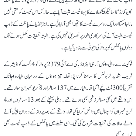
ڈوپ ٹیسٹ کے حوالے سے سوال اٹھ رہے ہیں۔ اے آئی2379 پرواز کے پائلٹ
’ان کمانڈ‘ کا سائیکوایکٹو مادے کا پہلا ٹیسٹ مثبت آیا ہے۔ حالانکہ اس ٹیسٹ کو حتمی نہیں
مانا جا سکتا اور ایک دوسرے ٹیسٹ کا نتیجہ ابھی آنا باقی ہے۔ ایئر انڈیا نے پائلٹ کے ڈوپ
ٹیسٹ مثبت آنے کی سرکاری طور پر تصدیق نہیں کی ہے۔ البتہ تحقیقات مکمل ہونے تک
دونوں پائلٹس کو پرواز کی ڈیوٹی سے ہٹا دیا گیا ہے۔
فوکیٹ سے دہلی واپس آ رہی ایئر انڈیا کی اے آئی2379 پرواز کو 4 اگست کو اڈیشہ کے
قریب شدید ٹربولنس کا سامنا کرنا پڑا تھا۔ تیز ہواؤں کے درمیان طیارہ اچانک
تقریباً 300 فٹ نیچے آگیا تھا۔ طیارے میں 137 مسافر اور 8 کریو ممبران سوار تھے۔
اس واقعے میں کئی مسافر زخمی بھی ہوئے تھے۔ دہلی پہنچنے کے بعد 13 مسافروں اور 4
کریو ممبران کو اسپتال میں داخل کرایا گیا تھا۔ واقعے کے بعد پرواز کے دوران پیش آنے
والے حالات کی تحقیقات شروع کی گئی۔ اسی سلسلے میں پائلٹس کے ڈوپ ٹیسٹ بھی
کرائے گئے۔