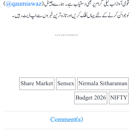
قومی آواز اب ٹیلی گرام پر بھی دستیاب ہے۔ ہمارے چینل (
qaumiawaz@
)
کو جوائن کرنے کے لئے یہاں کلک کریں اور تازہ ترین خبروں سے اپ ڈیٹ رہیں۔
ADVERTISEMENT
Share Market
Sensex
Nirmala Sitharaman
Budget 2026
NIFTY
Comment(s)