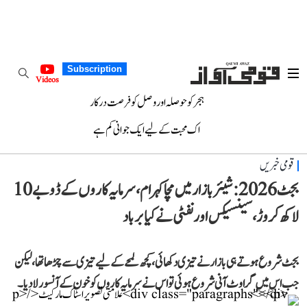
Subscription
Videos
ہجر کو حوصلہ اور وصل کو فرصت درکار
اک محبت کے لیے ایک جوانی کم ہے
قومی خبریں
بجٹ 2026: شیئر بازار میں مچا کہرام، سرمایہ کاروں کے ڈوبے 10
لاکھ کروڑ، سینسیکس اور نفٹی نے کیا برباد
بجٹ شروع ہوتے ہی بازار نے تیزی دکھائی، کچھ لمحے کے لیے تیزی سے چڑھا تھا، لیکن
جب اس میں گراوٹ آنی شروع ہوئی تو اس نے سرمایہ کاروں کو خون کے آنسو رلا دیا۔