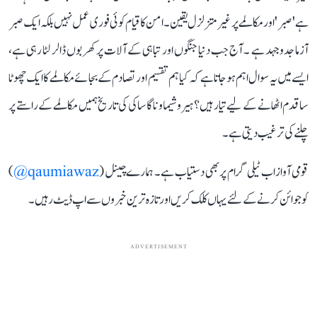
ہے 'صبر' اور مکالمے پر غیر متزلزل یقین۔ امن کا قیام کوئی فوری عمل نہیں بلکہ ایک صبر
آزما جدوجہد ہے ۔ آج جب دنیا جنگوں اور تباہی کے آلات پر کھربوں ڈالر لٹا رہی ہے،
ایسے میں یہ سوال اہم ہو جاتا ہے کہ کیا ہم تقسیم اور تصادم کے بجائے مکالمے کا ایک چھوٹا
سا قدم اٹھانے کے لیے تیار ہیں؟ ہیروشیما و ناگاساکی کی تاریخ ہمیں مکالمے کے راستے پر
چلنے کی ترغیب دیتی ہے۔
قومی آواز اب ٹیلی گرام پر بھی دستیاب ہے۔ ہمارے چینل (
qaumiawaz@
)
کو جوائن کرنے کے لئے یہاں کلک کریں اور تازہ ترین خبروں سے اپ ڈیٹ رہیں۔
ADVERTISEMENT