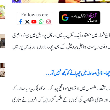
Follow us on:
نئی دہلی: ہماچل پردیش کے وزیر اعلیٰ سکھوند سنگھ سکھو نے آج شملہ میں منعقدہ ایک تقریب میں ہماچل پردیش میں جیو ٹرو 5جی
شملہ کے علاوہ، جیو ٹرو 5جی خدمات بیک وقت ریاست ہماچل پردیش کے ہمیر پور، نادون اور بلاس پور میں
ھا- اڈانی معاملہ میں چھپانے کو کچھ نہیں تو...
، جیو کے ترجمان نے کہا، جیو ٹرو 5جی نہ صرف مختلف شعبوں میں لامتناہی مواقع پیدا کرے گا، بلکہ یہ ریاست کے
ت اور مقامی انتظامیہ کی ٹیموں کے شکر گزار ہیں کہ انہوں نے ہماری