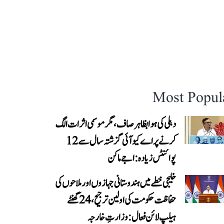
Most Popul
دہلی کی ہوا بظاہر صاف، مگر موسمی اثرات الگ
کرنے پر اے کیو آئی گزشتہ سال سے 12
پوائنٹس زیادہ: اجے ماکن
خلیجی خطے میں ہندوستانی جہازوں اور ملاحوں کی
حفاظت حکومت کی اولین ترجیح، 24 گھنٹے
ہیلپ لائن فعال: وزارتِ خارجہ