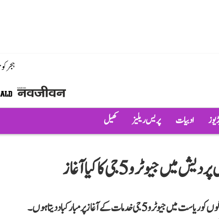
ہجر کو
ڈیوز
ادبیات
پریس ریلیز
کھیل
جیو ٹرو 5جی کا کیا آغاز
سکھوندر سنگھ سکھو نے کہا کہ میں جیو اور ہماچل پردیش کے لوگوں کو ریاست میں جیو ٹرو 5جی خدمات کے آغاز پر مبارکباد دیتا ہوں۔