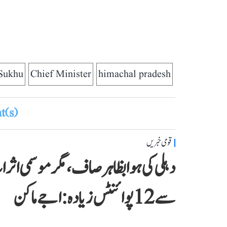
Sukhu
Chief Minister
himachal pradesh
(s)
قومی خبریں
دہلی کی ہوا بظاہر صاف، مگر موسمی اث
سے 12 پوائنٹس زیادہ: اجے ماکن