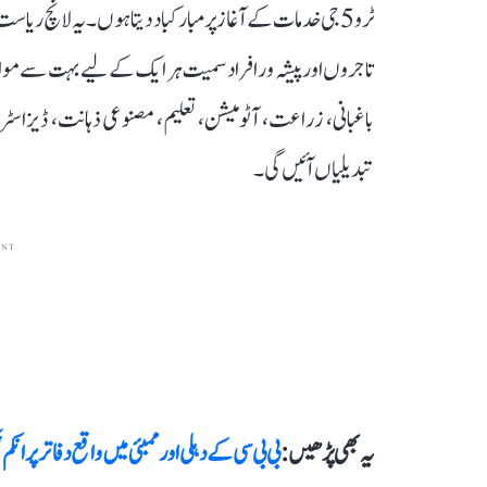
تاجروں اور پیشہ ور افراد سمیت ہر ایک کے لیے بہت سے م
باغبانی، زراعت، آٹومیشن، تعلیم، مصنوعی ذہانت، ڈیزاسٹر 
تبدیلیاں آئیں گی۔
ENT
یہ بھی پڑھیں :
بی بی سی کے دہلی اور ممبئی میں واقع دفاتر پر