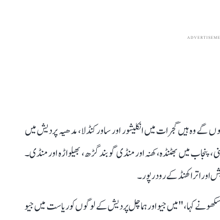
ADVERTISEM
ے میں شامل ہوں گے وہ ہیں گجرات میں انکلیشور اور ساور کنڈلا، مدھیہ پردیش میں
ھنی، پنجاب میں بھٹنڈہ، کھنہ اور منڈی گوبند گڑھ، بھیلواڑہ اور منڈی۔
یش اور اتراکھنڈ کے رودرپور۔
کھو نے کہا، "میں جیو اور ہماچل پردیش کے لوگوں کو ریاست میں جیو