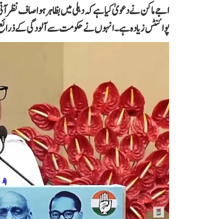
پوائنٹس زیادہ ہے۔ انہوں نے حکومت سے آلودگی کے ذرائع پر ف