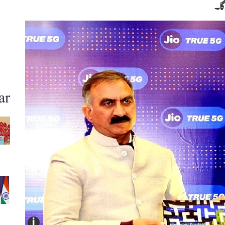
گا۔
ar
i