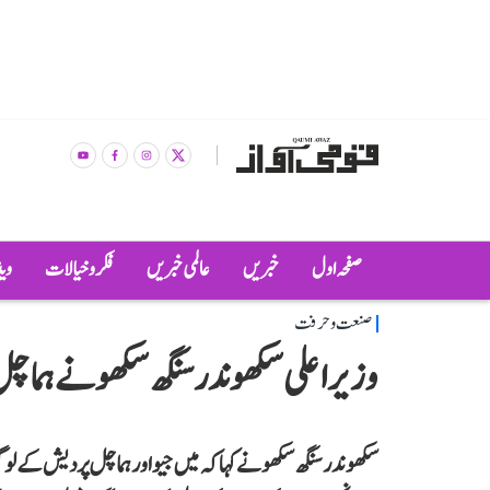
صفحہ اول
خبریں
عالمی خبریں
فکر و خیالات
وی
صنعت و حرفت
وزیر اعلی سکھوندر سنگھ سکھو نے ہماچل پردیش میں 