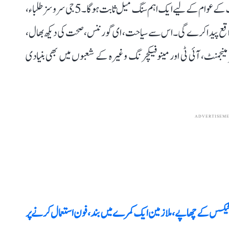
ٹرو 5جی خدمات کے آغاز پر مبارکباد دیتا ہوں۔ یہ لانچ ریاست کے عوام کے لیے ایک اہم سنگ میل ثابت ہوگا۔ 5جی سروسز طلباء،
واقع پیدا کرے گی۔ اس سے سیاحت، ای گورننس، صحت کی دیکھ بھال،
مینجمنٹ، آئی ٹی اور مینوفیکچرنگ وغیرہ کے شعبوں میں بھی بنیادی
ADVERTISEM
 انکم ٹیکس کے چھاپے، ملازمین ایک کمرے میں بند، فون استعمال کرنے پر