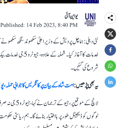
یو این آئی
Published: 14 Feb 2023, 8:40 PM
خدمات کا آغاز کیا۔ 
شروع کی گئیں۔
یہ بھی پڑھیں :
امت شاہ کے بیان پر کانگریس کا جوابی حملہ، پوچ
لانچ کے موقع پر
لوگوں کو ڈیجیٹل طور پر بااختیار بنائے گا۔ ہم ریاستی حکوم