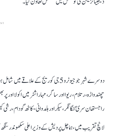
ڈیجیٹائزیشن کی کوشش میں مسلسل تعاون کیا۔
ENT
دوسرے شہر جو جیو ٹرو 5جی کوریج کے علاق
چھندواڑہ، رتلام، ریوا اور ساگر، مہاراشٹر میں اکولا اور پرب
راجستھان سری گنگا نگر، سیکر اور ہلدوانی-کاٹھ گودام، رشی ک
لانچ تقریب میں، ہماچل پردیش کے وزیر اعلی سکھوندر سنگھ س