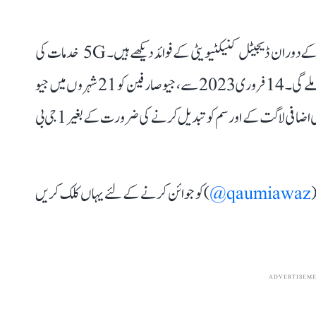
سکھوندر سنگھ سکھو نے مزید کہا کہ ہم سب نے وبائی مرض کے دوران ڈیجیٹل کنیکٹیویٹی کے فوائد دیکھے ہیں۔ 5G خدمات کی
توسیع سے ریاست کے ڈیجیٹل انفراسٹرکچر کو مزید تقویت ملے گی۔ 14 فروری 2023 سے، جیو صارفین کو 21 شہروں میں جیو
ویلکم آفر کے تحت مدعو کیا جائے گا اور مدعو صارفین کو بغیر کسی اضافی لاگت کے اور سم کو تبدیل کرنے کی ضرورت کے بغیر 1 جی بی
(
qaumiawaz@
) کو جوائن کرنے کے لئے یہاں کلک کریں
ADVERTISEM