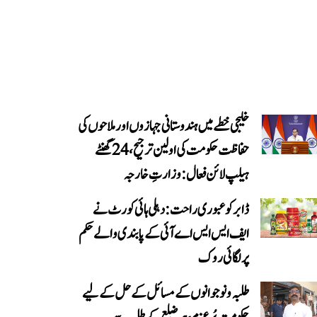
خلیجی خطے میں ہندوستانی جہازوں اور ملاحوں کی
حفاظت حکومت کی اولین ترجیح، 24 گھنٹے
ہیلپ لائن فعال: وزارتِ خارجہ
ڈابر کو عبوری راحت: دہلی ہائی کورٹ نے
ایف ایس ایس اے آئی کے پابندی والے حکم
پر لگائی روک
طلبہ و نوجوانوں کے مسائل کے حل کے لیے