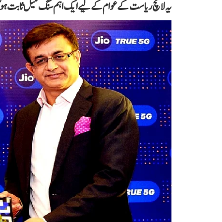
یہ لانچ ریاست کے عوام کے لیے ایک اہم سنگ میل ثابت ہو