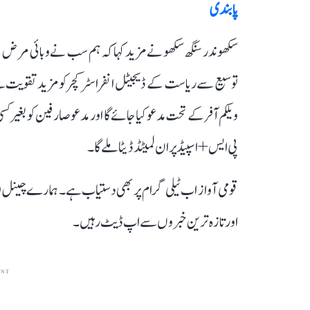
پابندی
پی ایس+ اسپیڈ پر ان لمیٹڈ ڈیٹا ملے گا۔
قومی آواز اب ٹیلی گرام پر بھی دستیاب ہے۔ ہمارے چینل 
اور تازہ ترین خبروں سے اپ ڈیٹ رہیں۔
ENT