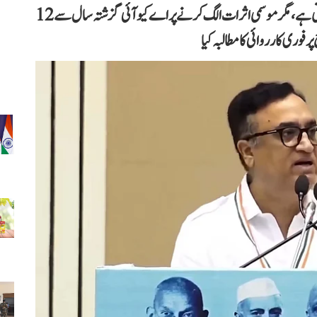
اجے ماکن نے دعویٰ کیا ہے کہ دہلی میں بظاہر ہوا صاف نظر آتی ہے، مگر موسمی اثرات الگ کرنے پر اے کیو آئی گزشتہ سال سے 12
وری کارروائی کا مطالبہ کیا