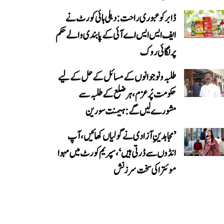
ڈابر کو عبوری راحت: دہلی ہائی کورٹ نے
ایف ایس ایس اے آئی کے پابندی والے حکم
پر لگائی روک
طلبہ و نوجوانوں کے مسائل کے حل کے لیے
حکومت پُرعزم، ہر ضلع کے طلبہ سے
مشورے لیں گے: ہیمنت سورین
’مجاہدینِ آزادی نے گولیاں کھائیں، آپ
انڈوں سے ڈرتی ہیں‘، سپریم کورٹ میں مہوا
موئترا کی سخت سرزنش