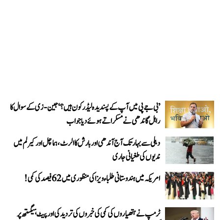
’بی جے پی میں آپ کے پسندیدہ لیڈر کون ہیں؟‘ جین-زی کے سوال کا
راہل گاندھی نے مسکراتے ہوئے دیا جواب
دہلی سے بہار تک آج آندھی اور بارش کا الرٹ، ہماچل اور کیرلم میں
ندیوں کی طغیانی جاری
امریکہ میں ہندوستانی طلباء ویزا کی منظوری میں 62 فیصد کی کمی!
ٹرمپ نے ہتھیاروں کی کمی کی خبروں کی تردید کی اور پیٹ ہیگستھ پر