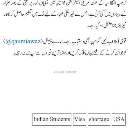
ٹرمپ انتظامیہ کے تحت امریکی امیگریشن قوانین میں نمایاں طور پر سختی کے بعد طلباء
کے ویزوں میں کمی آئی ہے، جس سے غیر ملکی طلباء کے لیے ملک میں تعلیم حاصل کرنا اور
کیریئر بنانا مشکل ہو گیا ہے۔
قومی آواز اب ٹیلی گرام پر بھی دستیاب ہے۔ ہمارے چینل (
qaumiawaz@
)
کو جوائن کرنے کے لئے یہاں کلک کریں اور تازہ ترین خبروں سے اپ ڈیٹ رہیں۔
ADVERTISEMENT
Indian Students
Visa
shortage
USA