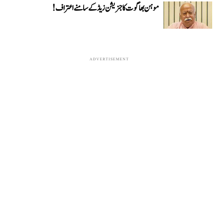
موہن بھاگوت کا جنریشن زیڈ کے سامنے اعتراف!
ADVERTISEMENT