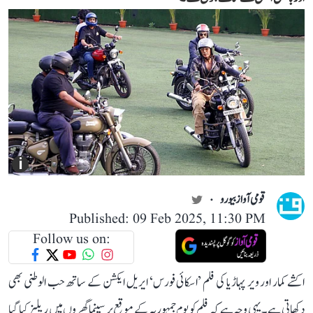
i
قومی آواز بیورو
Published: 09 Feb 2025, 11:30 PM
Follow us on:
اکشے کمار اور ویر پہاڑیا کی فلم ’اسکائی فورس‘ ایریل ایکشن کے ساتھ حب الوطنی بھی
دکھاتی ہے۔ یہی وجہ ہے کہ فلم کو یوم جمہوریہ کے موقع پر سینما گھروں میں ریلیز کیا گیا