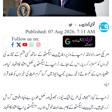
قومی آواز بیورو
Published: 07 Aug 2026, 7:11 AM
Follow us on:
امریکی صدر ڈونالڈ ٹرمپ نے وزیر دفاع پیٹ ہیگستھ کے ساتھ کسی قسم کے تنازعہ کی
خبروں کو مسترد کر دیا۔ اس کے بجائے، ٹرمپ نے ہیگستھ پر مکمل اعتماد کا اظہار کیا اور
ہتھیاروں کے کم ہوتے ذخیرے پر کیمپ ڈیوڈ میں گرما گرم بحث کی خبروں کو غلط قرار
دیا۔
ٹرمپ نے کہا، "ہمیشہ کی طرح، فیک نیوز ، جھوٹی اور مکمل طور پر بے بنیاد افواہیں گردش
کر رہی ہیں۔ میں پیٹ ہیگستھ کے کام سے بہت خوش ہوں۔" ہیگستھ پر اپنے اعتماد کا اظہار