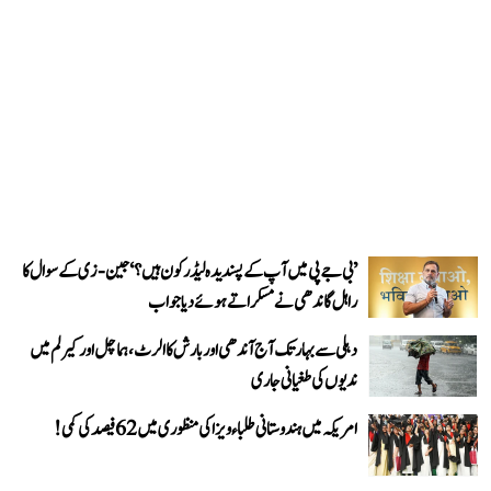
’بی جے پی میں آپ کے پسندیدہ لیڈر کون ہیں؟‘ جین-زی کے سوال کا
راہل گاندھی نے مسکراتے ہوئے دیا جواب
دہلی سے بہار تک آج آندھی اور بارش کا الرٹ، ہماچل اور کیرلم میں
ندیوں کی طغیانی جاری
امریکہ میں ہندوستانی طلباء ویزا کی منظوری میں 62 فیصد کی کمی!