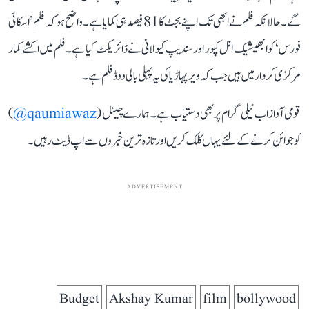
گے۔ حالانکہ فلم نے ابھی تک اپنے بجٹ کا 81 فیصد ہی کمایا ہے۔ واضح ہو کہ فلم ’اسکائی
فورس‘ کو ابھیشیک انل کپور اور سندیپ کیولانی نے ڈائریکٹ کیا ہے۔ فلم میں اکشے کمار
مرکزی کردار میں ہیں جب کہ ویر پہاڑیا کی یہ پہلی بالی ووڈ فلم ہے۔
قومی آواز اب ٹیلی گرام پر بھی دستیاب ہے۔ ہمارے چینل (
qaumiawaz@
)
کو جوائن کرنے کے لئے یہاں کلک کریں اور تازہ ترین خبروں سے اپ ڈیٹ رہیں۔
ADVERTISEMENT
Budget
Akshay Kumar
film
bollywood