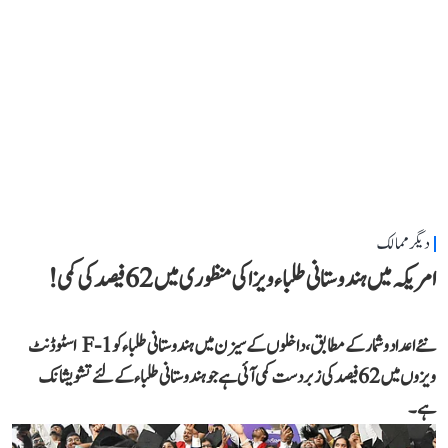
دیگر ممالک
امریکہ میں ہندوستانی طلباء ویزا کی منظوری میں 62 فیصد کی کمی!
نئے اعداد و شمار کے مطابق، داخلوں کے سیزن میں ہندوستانی طلباء کو F-1 اسٹوڈنٹ
ویزوں میں 62 فیصد کی زبردست کمی آئی ہے جو ہندوستانی طلباء کے لئے تشویشانک
ہے۔