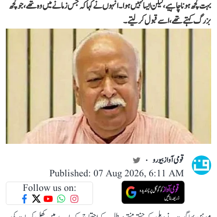
بہت کچھ ہونا چاہیے، لیکن ایسا نہیں ہوا۔انہوں نے کہا کہ جس زمانے میں وہ تھے،جو کچھ
بزرگ کہتے تھے، اسے قبول کر لیتے۔
قومی آواز بیورو
Published: 07 Aug 2026, 6:11 AM
Follow us on: