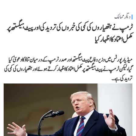
دیگر ممالک
ٹرمپ نے ہتھیاروں کی کمی کی خبروں کی تردید کی اور پیٹ ہیگستھ پر
مکمل اعتماد کا اظہار کیا
میڈیا رپورٹس میں وزیر دفاع پیٹ ہیگستھ اور صدر ٹرمپ کے درمیان تناؤ کا دعویٰ کیا
گیا، لیکن ٹرمپ نے پیٹ ہیگستھ پر مکمل اعتماد کا اظہار کرتے ہوئے اور ہتھیاروں کی کمی کی
تردید کی ہے۔