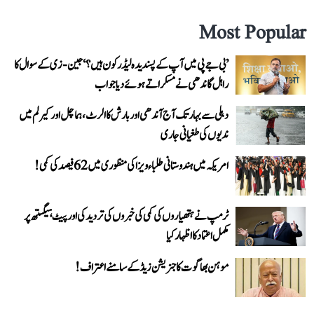
Most Popular
’بی جے پی میں آپ کے پسندیدہ لیڈر کون ہیں؟‘ جین-زی کے سوال کا
راہل گاندھی نے مسکراتے ہوئے دیا جواب
دہلی سے بہار تک آج آندھی اور بارش کا الرٹ، ہماچل اور کیرلم میں
ندیوں کی طغیانی جاری
امریکہ میں ہندوستانی طلباء ویزا کی منظوری میں 62 فیصد کی کمی!
ٹرمپ نے ہتھیاروں کی کمی کی خبروں کی تردید کی اور پیٹ ہیگستھ پر
مکمل اعتماد کا اظہار کیا
موہن بھاگوت کا جنریشن زیڈ کے سامنے اعتراف!