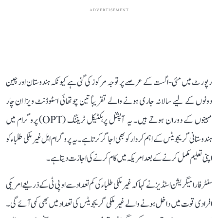
ADVERTISEMENT
رپورٹ میں مئی-اگست کے عرصے پر توجہ مرکوز کی گئی ہے کیونکہ ہندوستان اور چین
دونوں کے لیے سالانہ جاری ہونے والے تقریباً تین چوتھائی اسٹوڈنٹ ویزا ان چار
مہینوں کے دوران ہوتے ہیں۔ یہ آپشنل پرہکٹیکل ٹریننگ (OPT) پروگرام میں
ہندوستانی گریجویٹس کے اہم کردار کو بھی اجاگر کرتا ہے۔ یہ پروگرام اہل غیر ملکی طلباء کو
اپنی تعلیم مکمل کرنے کے بعد امریکہ میں کام کرنے کی اجازت دیتا ہے۔
سنٹر فار امیگریشن اسٹڈیز نے کہا کہ غیر ملکی طلباء کی کم تعداد سے او پی ٹی کے ذریعے امریکی
افرادی قوت میں داخل ہونے والے غیر ملکی گریجویٹس کی تعداد میں بھی کمی آئے گی۔