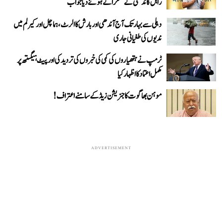
راہل گاندھی نے مسکراتے ہوئے دیا جواب
دہلی سے بہار تک آج آندھی اور بارش کا الرٹ، ہماچل اور کیرلم میں
ندیوں کی طغیانی جاری
ٹرمپ نے ہتھیاروں کی کمی کی خبروں کی تردید کی اور پیٹ ہیگستھ پر
مکمل اعتماد کا اظہار کیا
موہن بھاگوت کا جنریشن زیڈ کے سامنے اعتراف!
ADVERTISEMENT