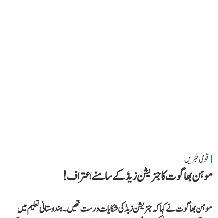
قومی خبریں
موہن بھاگوت کا جنریشن زیڈ کے سامنے اعتراف!
موہن بھاگوت نے کہاکہ جنریشن زیڈ کی شکایات درست تھیں۔ ہندوستانی تعلیم میں