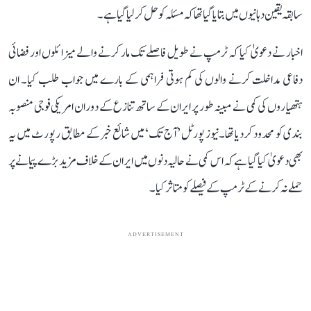
سابقہ ​​یقین دہانیوں میں بتا یا گیا تھا کہ مسئلہ کو حل کر لیا گیا ہے۔
اخبار نے دعویٰ کیا کہ ٹرمپ نے طویل فاصلے تک مار کرنے والے میزائلوں اور فضائی
دفاعی مداخلت کرنے والوں کی کم ہوتی فراہمی کے بارے میں جواب طلب کیا۔ ان
ہتھیاروں کی کمی نے مبینہ طور پر ایران کے ساتھ تنازع کے دوران امریکی فوجی منصوبہ
بندی کو محدود کر دیا تھا۔نیوز پورٹل ’آج تک‘ میں شائع خبر کے مطابق رپورٹ میں یہ
بھی دعویٰ کیا گیا ہے کہ اس کمی نے حالیہ دنوں میں ایران کے خلاف مزید بڑے پیمانے پر
حملے نہ کرنے کے ٹرمپ کے فیصلے کو متاثر کیا۔
ADVERTISEMENT