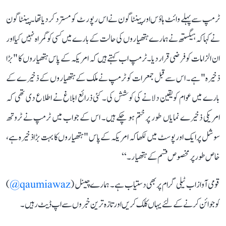
ٹرمپ سے پہلے وائٹ ہاؤس اور پینٹاگون نے اس رپورٹ کو مسترد کر دیا تھا۔ پینٹاگون
نے کہا کہ ہیگستھ نے ہمارے ہتھیاروں کی حالت کے بارے میں کسی کو گمراہ نہیں کیا اور
ان الزامات کو فرضی قرار دیا۔ٹرمپ اب کہتے ہیں کہ امریکہ کے پاس ہتھیاروں کا "بڑا
ذخیرہ" ہے۔ اس سے قبل جمعرات کو ٹرمپ نے ملک کے ہتھیاروں کے ذخیرے کے
بارے میں عوام کو یقین دلانے کی کوشش کی۔ کئی ذرائع ابلاغ نے اطلاع دی تھی کہ
امریکی ذخیرے نمایاں طور پر ختم ہو چکے ہیں۔ اس کے جواب میں ٹرمپ نے ٹروتھ
سوشل پر ایک اور پوسٹ میں لکھا کہ امریکہ کے پاس "ہتھیاروں کا بہت بڑا ذخیرہ ہے،
خاص طور پر مخصوص قسم کے ہتھیار۔‘‘
قومی آواز اب ٹیلی گرام پر بھی دستیاب ہے۔ ہمارے چینل (
qaumiawaz@
)
کو جوائن کرنے کے لئے یہاں کلک کریں اور تازہ ترین خبروں سے اپ ڈیٹ رہیں۔