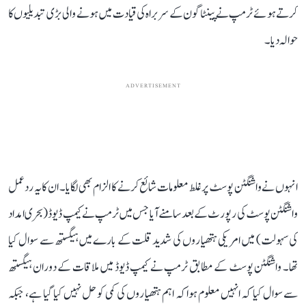
کرتے ہوئے ٹرمپ نے پینٹاگون کے سربراہ کی قیادت میں ہونے والی بڑی تبدیلیوں کا
حوالہ دیا۔
ADVERTISEMENT
انہوں نے واشنگٹن پوسٹ پر غلط معلومات شائع کرنے کا الزام بھی لگایا۔ ان کا یہ ردعمل
واشنگٹن پوسٹ کی رپورٹ کے بعد سامنے آیا جس میں ٹرمپ نے کیمپ ڈیوڈ (بحری امداد
کی سہولت) میں امریکی ہتھیاروں کی شدید قلت کے بارے میں ہیگستھ سے سوال کیا
تھا۔ واشنگٹن پوسٹ کے مطابق ٹرمپ نے کیمپ ڈیوڈ میں ملاقات کے دوران ہیگستھ
سے سوال کیا کہ انہیں معلوم ہوا کہ اہم ہتھیاروں کی کمی کو حل نہیں کیا گیا ہے، جبکہ