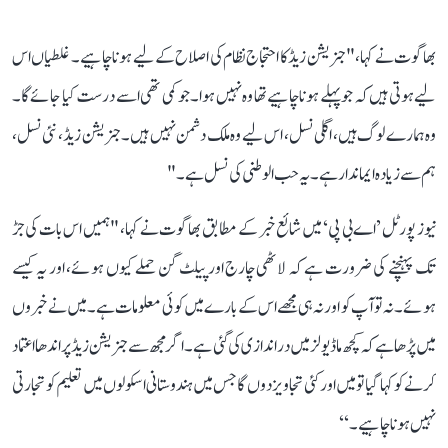
بھاگوت نے کہا، " جنریشن زیڈ کا احتجاج نظام کی اصلاح کے لیے ہونا چاہیے۔ غلطیاں اس
لیے ہوتی ہیں کہ جو پہلے ہونا چاہیے تھا وہ نہیں ہوا۔ جو کمی تھی اسے درست کیا جائے گا۔
وہ ہمارے لوگ ہیں، اگلی نسل، اس لیے وہ ملک دشمن نہیں ہیں۔ جنریشن زیڈ ، نئی نسل،
ہم سے زیادہ ایماندار ہے۔ یہ حب الوطنی کی نسل ہے۔"
نیوز پورٹل ’اے بی پی‘ میں شائع خبر کے مطابق بھاگوت نے کہا، "ہمیں اس بات کی جڑ
تک پہنچنے کی ضرورت ہے کہ لاٹھی چارج اور پیلٹ گن حملے کیوں ہوئے، اور یہ کیسے
ہوئے۔ نہ تو آپ کو اور نہ ہی مجھے اس کے بارے میں کوئی معلومات ہے۔ میں نے خبروں
میں پڑھا ہے کہ کچھ ماڈیولز میں دراندازی کی گئی ہے۔ اگر مجھ سے جنریشن زیڈ پر اندھا اعتماد
کرنے کو کہا گیا تو میں اور کئی تجاویز دوں گا جس میں ہندوستانی اسکولوں میں تعلیم کو تجارتی
نہیں ہونا چاہیے۔‘‘