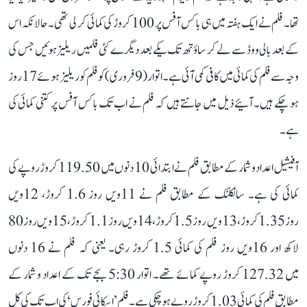
تھا۔ فلم نے ایک ہفتہ میں ہی باکس آفس پر 100 کروڑ کی کمائی کر لی تھی۔ حالانکہ اس
کے بعد بالی ووڈ سے لے کر ساؤتھ تک یکے بعد دیگرے کئی فلمیں ریلیز ہوئیں جس کی
وجہ سے فلم کی کمائی میں کافی کمی آئی ہے۔ اتوار (9 فروری) کو فلم کو ریلیز ہوئے 17 روز
ہو چکے ہیں۔ آئیے ذیل میں جانتے ہیں کہ فلم نے اب تک باکس آفس پر کتنی کمائی کی
ہے۔
آفیشیل اعداد و شمار کے مطابق فلم نے ابتدائی 10 دنوں میں 119.50 کروڑ روپے کی
کمائی کی ہے۔ سانکلنک کے مطابق فلم نے 11ویں روز 1.6 کروڑ، 12ویں
روز 1.35 کروڑ، 13ویں روز 1.5 کروڑ، 14ویں روز 1.1 کروڑ، 15ویں روز 80
لاکھ اور 16ویں روز فلم کی کمائی 1.5 کروڑ رہی۔ یعنی کہ فلم نے 16 دنوں
میں 127.32 کروڑ روپے کمائے تھے۔ اتوار 5:30 بجے تک کے اعداد و شمار کے
مطابق فلم کی کمائی 1.03 کروڑ روپے ہو چکی ہے۔ فلم ’اسکائی فورس‘ کی اب تک کی کل