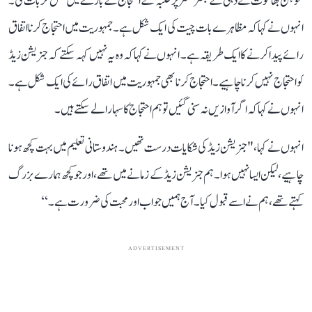
موہن بھاگوت نے دہلی کے جنتر منتر پر طلبہ کے احتجاج کے بارے میں کھل کر بات کی۔
انہوں نے کہا کہ مظاہرے بات چیت کی ایک شکل ہے۔ جمہوریت میں احتجاج کرنا اتفاق
رائے پیدا کرنے کا ایک طریقہ ہے۔ انہوں نے کہا کہ وہ یہ نہیں کہہ سکتے کہ جنریشن زیڈ
کو احتجاج نہیں کرنا چاہیے۔احتجاج کرنا بھی جمہوریت میں اتفاق رائے کی ایک شکل ہے۔
انہو ں نے کہا کہ اگر آوازیں نہ سنی گئیں تو ہم احتجاج کا سہارا لے سکتے ہیں۔
انہوں نے کہا، " جنریشن زیڈ کی شکایات درست تھیں۔ ہندوستانی تعلیم میں بہت کچھ ہونا
چاہیے، لیکن ایسا نہیں ہوا۔ ہم جنریشن زیڈ کے زمانے میں تھے، اور جو کچھ ہمارے بزرگ
کہتے تھے، ہم نےاسے قبول کیا۔ آج ہمیں جواب اور محبت کی ضرورت ہے۔‘‘
ADVERTISEMENT