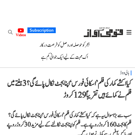
Subscription
Videos
ہجر کو حوصلہ اور وصل کو فرصت درکار
اک محبت کے لیے ایک جوانی کم ہے
بالی ووڈ
کیا اکشے کمار کی فلم ’اسکائی فورس‘ اپنا بجٹ نکال پائے گی؟ 3 ہفتے میں
فلم نے کمائے ہیں تقریباً 129 کروڑ
سب سے بڑا سوال یہ ہے کہ کیا اکشے کمار کی فلم ’اسکائی فورس‘ اپنا بجٹ نکال پائے گی؟
فلم کا بجٹ 160 کروڑ روپے ہے۔ فلم کو اپنا بجٹ نکالنے کے لیے مزید 30 کروڑ روپے
اور باکس آفس سے کمانے ہوں گے۔