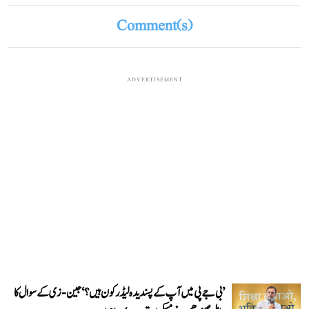
Comment(s)
ADVERTISEMENT
’بی جے پی میں آپ کے پسندیدہ لیڈر کون ہیں؟‘ جین-زی کے سوال کا