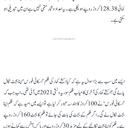
کمائی 128.38 کروڑ روپے ہو چکی ہے۔ یہ اعداد و شمار حتمی نہیں ہے ان میں تبدیلی ہو
سکتی ہے۔
ADVERTISEMENT
ایسے میں سب سے بڑا سوال یہ ہے کہ کیا اکشے کمار کی فلم ’اسکائی فورس‘ اپنا بجٹ نکال
پائے گی؟ اکشے کمار کی آخری کامیاب فلم سوریہ ونشی 2021 میں آئی تھی۔ اب جب کہ
’اسکائی فورس‘ نے 100 کروڑ کا ہندسہ عبور کر لیا ہے تو ایسے میں امید ہے کہ فلم اپنا
بجٹ نکال لے گی۔ اگر فلم کے بجٹ کی بات کی جائے تو فلم کا بجٹ 160 کروڑ روپے
ہے۔ فلم کو اپنا بجٹ نکالنے کے لیے مزید 30 کروڑ روپے اور باکس آفس سے کمانے ہوں