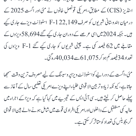
اسٹڈیز (CIS) کے مطابق، امریکی قونصل خانوں نے مئی اور اگست 2025 کے
درمیان ہندوستانی شہریوں کو صرف 22,149 F-1 اسٹوڈنٹ ویزے جاری کیے
ہیں۔ جبکہ 2024 میں اسی عرصے کے دوران جاری کیے گئے 58,694 ویزوں کے
مقابلے میں 62 فیصد کمی ہے۔ چینی شہریوں کو جاری کیے گئے F-1 ویزوں کی
تعداد 34 فیصد کم ہو کر 61,075 سے 40,034 رہ گئی۔
مئی-اگست کے دورانیے کوا سٹوڈنٹ ویزا پروسیسنگ کے لیے مصروف ترین وقت سمجھا
جاتا ہے، کیونکہ زیادہ تر بین الاقوامی طلباء اپنے ویزے امریکی تعلیمی سال کے آغاز سے
پہلے حاصل کر لیتے ہیں۔ سی آئی ایس کے تجزیے میں کہا گیا ہے کہ ویزا کے اجراء میں
حالیہ کمی مستقبل کے داخلوں اور امریکی افرادی قوت میں شامل ہونے والے بین الاقوامی
گریجویٹس کی تعداد کو متاثر کر سکتی ہے۔