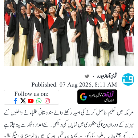
قومی آواز بیورو
Published: 07 Aug 2026, 8:11 AM
Follow us on:
امریکہ میں تعلیم حاصل کرنے کی امید رکھنے والے ہندوستانی طلباء نے داخلوں کے
سیزن کے دوران ویزا کی منظوری میں نمایاں کمی دیکھی۔ نئے اعداد و شمار سے پتہ چلتا ہے
کہ یہ کمی چینی طالب علموں کی کمی سے بھی زیادہ تھی۔ امریکہ میں قائم سینٹر فار امیگریشن