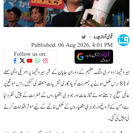
قومی آواز بیورو
Published: 06 Aug 2026, 4:01 PM
Follow us on:
ہیروشیما: دوسری جنگِ عظیم کے دوران جاپان کے شہر ہیروشیما پر امریکی ایٹمی حملے
کو 81 برس مکمل ہونے پر جمعرات کو یادگاری تقریبات منعقد کی گئیں۔ اس موقع پر
عالمی سطح پر بڑھتے ہوئے تنازعات اور جوہری ہتھیاروں کے خطرات کے پیش نظر دنیا
سے امن کے فروغ اور جوہری ہتھیاروں کے مکمل خاتمے کے لیے مؤثر اقدامات کرنے
کی اپیل کی گئی۔