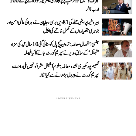
ٹیرف کا کھیل خود ٹرمپ پر پڑا بھاری، امریکہ کو لوٹانے پڑے 100
ارب ڈالر
ہیروشیما پر ایٹمی حملے کی 81ویں برسی، جاپان نے دہرائی عالمی امن اور
جوہری ہتھیاروں کے مکمل خاتمے کی اپیل
جنسی استحصال معاملہ: ترون تیج پال کو سنائی گئی 10 سال قید کی سزا،
’تہلکہ‘ کے سابق مدیر نے سپریم کورٹ جانے کا کیا فیصلہ
لکھیم پور کھیری تشدد معاملہ: ملزم آشیش مشرا کو نہیں ملی راحت،
سپریم کورٹ نے پیرول بڑھانے سے کیا انکار
ADVERTISEMENT