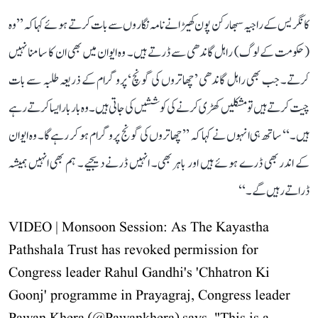
کانگریس کے راجیہ سبھا رکن پون کھیڑا نے نامہ نگاروں سے بات کرتے ہوئے کہا کہ ’’وہ
(حکومت کے لوگ) راہل گاندھی سے ڈرتے ہیں۔ وہ ایوان میں بھی ان کا سامنا نہیں
کرتے۔ جب بھی راہل گاندھی ’چھاتروں کی گونچ‘ پروگرام کے ذریعہ طلبہ سے بات
چیت کرتے ہیں تو مشکلیں کھڑی کرنے کی کوششیں کی جاتی ہیں۔ وہ بار بار ایسا کرتے رہے
ہیں۔‘‘ ساتھ ہی انہوں نے کہا کہ ’’چھاتروں کی گونج پروگرام ہو کر رہے گا۔ وہ ایوان
کے اندر بھی ڈرے ہوئے ہیں اور باہر بھی۔ انہیں ڈرنے دیجیے۔ ہم بھی انہیں ہمیشہ
ڈراتے رہیں گے۔‘‘
VIDEO | Monsoon Session: As The Kayastha
Pathshala Trust has revoked permission for
Congress leader Rahul Gandhi's 'Chhatron Ki
Goonj' programme in Prayagraj, Congress leader