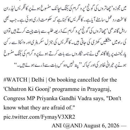
میں مجوزہ ’چھاتروں کی گونج‘ پروگرام کی بکنگ اچانک منسوخ ہونے پر کانگریس لیڈران
کا سخت ردعمل سامنے آیا ہے۔ کانگریس کا کہنا ہے کہ حکومت ڈری ہوئی ہے۔ جب بھی
راہل گاندھی ’چھاتروں کی گونج‘ پروگرام کے ذریعہ طلبہ سے بات چیت کرتے ہیں تو ان
کی راہ میں مشکلیں کھڑی کی جاتی ہیں۔ کانگریس کی جنرل سکریٹری اور وائناڈ سے رکن
پارلیمنٹ پرینکا گاندھی نے نامہ نگاروں سے بات کرتے ہوئے پروگرام کی بکنگ منسوخ
ہونے پر حیرانی ظاہر کی اور کہا کہ ’’پتہ نہیں وہ کس بات سے ڈرے ہوئے ہیں۔‘‘
#WATCH
| Delhi | On booking cancelled for the
'Chhatron Ki Goonj' programme in Prayagraj,
Congress MP Priyanka Gandhi Vadra says, "Don't
know what they are afraid of."
pic.twitter.com/FymayV3XR2
August 6, 2026
— ANI (@ANI)