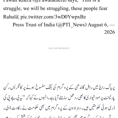
Pawan Khera (
@Pawankhera
) says, "This is a
struggle, we will be struggling, these people fear
Rahulâ¦
pic.twitter.com/3wD0YwpxBz
August 6,
— Press Trust of India (@PTI_News)
2026
ADVERTISEMENT
پریاگ راج میں راہل گاندھی کے پروگرام کی بکنگ منسوخ ہونے پر کانگریس رکن
پارلیمنٹ پرمود تیواری کا بھی ردعمل سامنے آیا ہے۔ انہوں نے کہا کہ ’’یہ بی جے پی کی
ڈری ہوئی حکومتیں ہیں۔ دہرادون کے پروگرام میں بھی حکومت نے رکاوٹ ڈالی۔