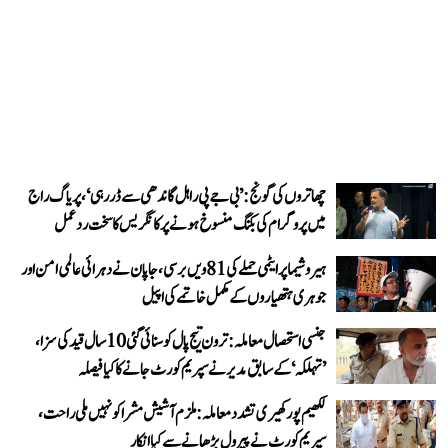
چھاتروں کی گونج: ’بی جے پی راہل گاندھی سے ڈر رہی‘، پریاگ راج
میں پروگرام کی بکنگ منسوخ ہونے پر کانگریس کا سخت ردعمل
ہیروشیما پر ایٹمی حملے کی 81ویں برسی، جاپان نے دہرائی عالمی امن اور
جوہری ہتھیاروں کے مکمل خاتمے کی اپیل
جنسی استحصال معاملہ: ترون تیج پال کو سنائی گئی 10 سال قید کی سزا،
’تہلکہ‘ کے سابق مدیر نے سپریم کورٹ جانے کا کیا فیصلہ
لکھیم پور کھیری تشدد معاملہ: ملزم آشیش مشرا کو نہیں ملی راحت،
سپریم کورٹ نے پیرول بڑھانے سے کیا انکار