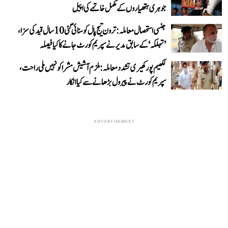
جوہری ہتھیاروں کے مکمل خاتمے کی اپیل
جنسی استحصال معاملہ: ترون تیج پال کو سنائی گئی 10 سال قید کی سزا،
’تہلکہ‘ کے سابق مدیر نے سپریم کورٹ جانے کا کیا فیصلہ
لکھیم پور کھیری تشدد معاملہ: ملزم آشیش مشرا کو نہیں ملی راحت،
سپریم کورٹ نے پیرول بڑھانے سے کیا انکار
ADVERTISEMENT