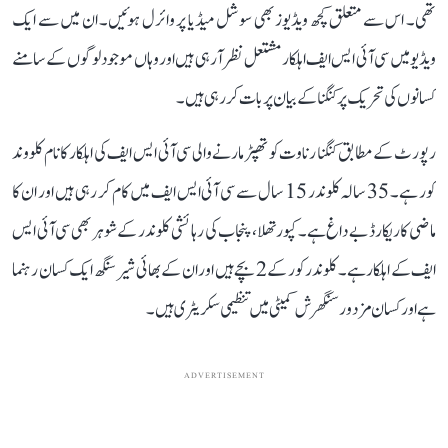
تھی۔ اس سے متعلق کچھ ویڈیوز بھی سوشل میڈیا پر وائرل ہوئیں۔ ان میں سے ایک
ویڈیو میں سی آئی ایس ایف اہلکار مشتعل نظر آ رہی ہیں اور وہاں موجود لوگوں کے سامنے
کسانوں کی تحریک پر کنگنا کے بیان پر بات کر رہی ہیں۔
رپورٹ کے مطابق کنگنا رناوت کو تھپڑ مارنے والی سی آئی ایس ایف کی اہلکار کا نام کلووند
کور ہے۔ 35 سالہ کلوندر 15 سال سے سی آئی ایس ایف میں کام کر رہی ہیں اور ان کا
ماضی کا ریکارڈ بے داغ ہے۔ کپورتھلا، پنجاب کی رہائشی کلوندر کے شوہر بھی سی آئی ایس
ایف کے اہلکار ہے۔ کلوندر کور کے 2 بچے ہیں اور ان کے بھائی شیر سنگھ ایک کسان رہنما
ہے اور کسان مزدور سنگھرش کمیٹی میں تنظیمی سکریٹری ہیں۔
ADVERTISEMENT