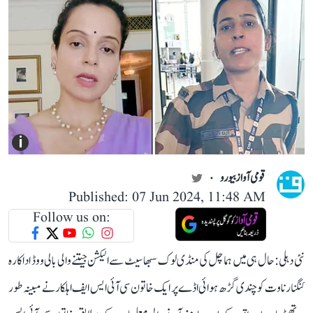
i
قومی آواز بیورو
Published: 07 Jun 2024, 11:48 AM
Follow us on:
نئی دہلی: حال ہی میں ہماچل کی منڈی لوک سبھا سیٹ سے الیکشن جیتنے والی بالی ووڈ اداکارہ
کنگنا رناوت کو چندی گڑھ ہوائی اڈے پر ایک خاتون سی آئی ایس ایف اہلکار نے مبینہ طور