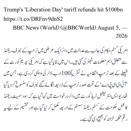
Trump's 'Liberation Day' tariff refunds hit $100bn
https://t.co/DRFnv9dnS2
August 5,
— BBC News (World) (@BBCWorld)
2026
امریکی کسٹم حکام کی جانب سے عدالت میں دائر ایک عرضی میں ٹرمپ کے ٹیرف ریفنڈ
سے متعلق اہم معلومات شیئر کی گئی ہیں۔ اس میں بتایا گیا ہے کہ امریکی سپریم کورٹ کے
فیصلے کے بعد ٹرمپ انتظامیہ نے تقریباً 100 ارب ڈالر کی واپسی کر دی ہے، جس میں
’آئی ای ای پی اے‘ کے تحت صدر ٹرمپ کے ذریعہ لگائے گئے ٹیرف کو منسوخ کر دیا گیا
تھا۔ یو ایس انٹرنیشنل ٹریڈ کورٹ میں دائر درخواست میں کہا گیا ہے کہ سود سمیت ریفنڈ
کا عمل حکومت کے کسٹم ریفنڈ سسٹم کے ذریعہ مکمل کر لیا گیا ہے اور تقسیم کے لیے یہ
رقم محکمہ خزانہ کو بھیج دی گئی ہے۔