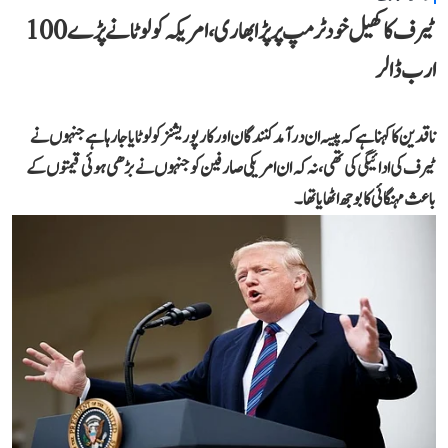
ٹیرف کا کھیل خود ٹرمپ پر پڑا بھاری، امریکہ کو لوٹانے پڑے 100
ارب ڈالر
ناقدین کا کہنا ہے کہ پیسہ ان درآمد کنندگان اور کارپوریشنز کو لوٹایا جا رہا ہے جنہوں نے
ٹیرف کی ادائیگی کی تھی، نہ کہ ان امریکی صارفین کو جنہوں نے بڑھی ہوئی قیمتوں کے
باعث مہنگائی کا بوجھ اٹھایا تھا۔