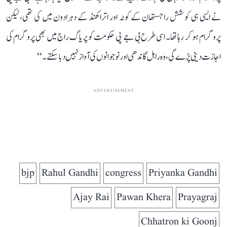
نے ایسی ہی کوشش راجستھان کے کوٹہ اور اتراکھنڈ کے دہرادون میں کی تھی، لیکن
پروگرام ہو کر رہا تھا۔ اسی طرح بی جے پی حکومت کو پریاگ راج میں بھی پروگرام کی
اجازت دینی پڑے گی، وہ راہل گاندھی اور نوجوانوں کی آواز نہیں دبا سکتے۔‘‘
ADVERTISEMENT
bjp
Rahul Gandhi
congress
Priyanka Gandhi
Ajay Rai
Pawan Khera
Prayagraj
Chhatron ki Goonj