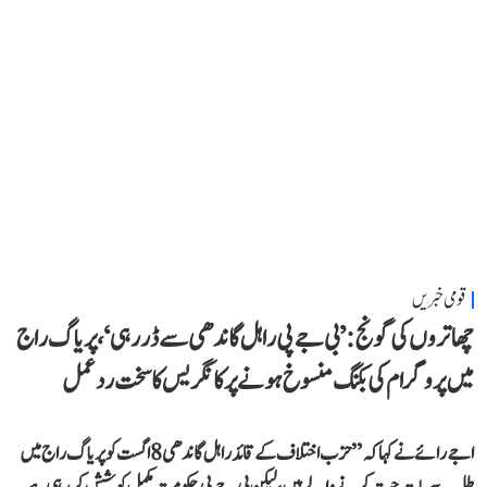
قومی خبریں
چھاتروں کی گونج: ’بی جے پی راہل گاندھی سے ڈر رہی‘، پریاگ راج
میں پروگرام کی بکنگ منسوخ ہونے پر کانگریس کا سخت ردعمل
اجے رائے نے کہا کہ ’’حزب اختلاف کے قائد راہل گاندھی 8 اگست کو پریاگ راج میں