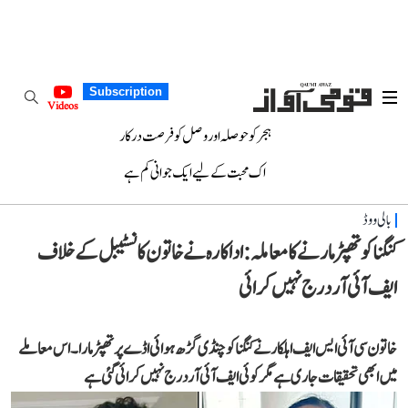
Subscription
Videos
ہجر کو حوصلہ اور وصل کو فرصت درکار
اک محبت کے لیے ایک جوانی کم ہے
بالی ووڈ
کنگنا کو تھپڑ مارنے کا معاملہ: اداکارہ نے خاتون کانسٹیبل کے خلاف
ایف آئی آر درج نہیں کرائی
خاتون سی آئی ایس ایف اہلکار نے کنگنا کو چنڈی گڑھ ہوائی اڈے پر تھپڑ مارا۔ اس معاملے
میں ابھی تحقیقات جاری ہے مگر کوئی ایف آئی آر درج نہیں کرائی گئی ہے