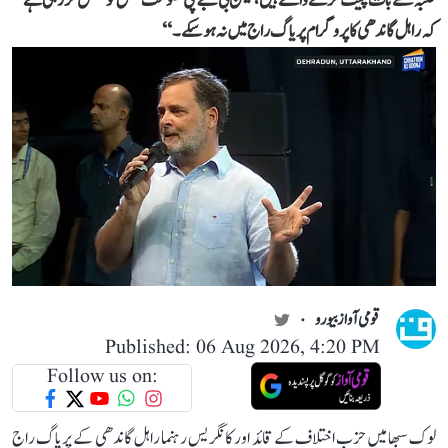
طلبہ سے بات چیت کرنے والے ہیں، لیکن بی جے پی حکومت مکمل کوشش کر رہی ہے
کہ راہل گاندھی کا پروگرام پریاگ راج میں نہ ہو سکے۔‘‘
قومی آواز بیورو
Published: 06 Aug 2026, 4:20 PM
Follow us on:
لوک سبھا میں حزب اختلاف کے قائد اور کانگریس رہنما راہل گاندھی کے پریاگ راج