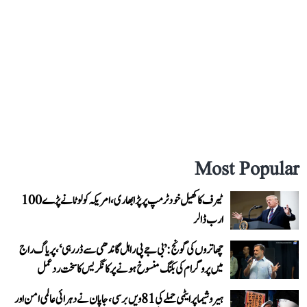
Most Popular
ٹیرف کا کھیل خود ٹرمپ پر پڑا بھاری، امریکہ کو لوٹانے پڑے 100
ارب ڈالر
چھاتروں کی گونج: ’بی جے پی راہل گاندھی سے ڈر رہی‘، پریاگ راج
میں پروگرام کی بکنگ منسوخ ہونے پر کانگریس کا سخت ردعمل
ہیروشیما پر ایٹمی حملے کی 81ویں برسی، جاپان نے دہرائی عالمی امن اور