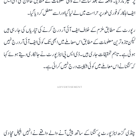
پر تھپڑ مار دیا۔ واقعہ کے بعد سامنے آنے والی معلومات کے مطابق خاتون سی آئی ایس
ایف اہلکار کو فوری طور پر حراست میں لے لیا گیا اور اسے معطل کر دیا گیا۔
رپورٹ کے مطابق ملزم کے خلاف ایف آئی آر درج کرنے کی تیاریاں کی جا رہی ہیں
لیکن تازہ ترین معلومات کے مطابق اس معاملے میں ابھی تک کوئی ایف آئی آر درج نہیں
ہوئی ہے۔ تاہم تحقیقات جاری ہیں۔ ڈی ایس پی ایئرپورٹ نے جانکاری دیتے ہوئے کہا
کہ کنگنا نے اس معاملے میں کوئی شکایت درج نہیں کرائی ہے۔
ADVERTISEMENT
چنڈی گڑھ ایئرپورٹ پر کنگنا کے ساتھ پیش آنے والے واقعے نے انہیں ہلچل مچا دی