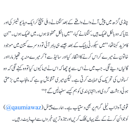
چنڈی گڑھ میں پیش آنے والے واقعے کے بعد کنگنا نے دہلی پہنچ کر ایک ویڈیو شیئر کی اور
بتایا کہ وہ بالکل ٹھیک ہیں۔ کنگنا نے کہا، ’’میں بالکل محفوظ ہوں۔ میں ٹھیک ہوں۔’’ ان
کا مزید کہنا تھا، ’’میں سیکورٹی چیک کے بعد جیسے ہی باہر آئی تو دوسرے کیبن میں موجود
خاتون نے میرے کراس کرنے کا انتظار کیا اور سائیڈ سے آ کر میرے منہ پر تھپڑ مارا اور
گالیاں دینے لگی۔ جب میں نے اس سے پوچھا کہ اس نے ایسا کیوں کیا تو وہ کہنے لگی کہ وہ
کسانوں کی تحریک کی حمایت کرتی ہے۔ لیکن میری تشویش یہ ہے کہ پنجاب میں بڑھتی
ہوئی دہشت گردی اور انتہا پسندی کو ہم کیسے سنبھالیں گے؟‘‘
قومی آواز اب ٹیلی گرام پر بھی دستیاب ہے۔ ہمارے چینل (
qaumiawaz@
)
کو جوائن کرنے کے لئے یہاں کلک کریں اور تازہ ترین خبروں سے اپ ڈیٹ رہیں۔