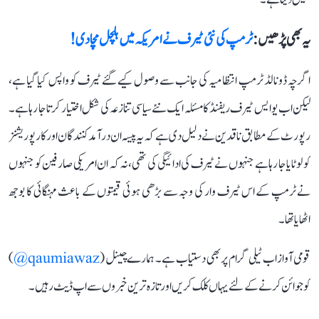
یہ بھی پڑھیں :
ٹرمپ کی نئی ٹیرف نے امریکہ میں ہلچل مچا دی!
اگرچہ ڈونالڈ ٹرمپ انتظامیہ کی جانب سے وصول کیے گئے ٹیرف کو واپس کیا گیا ہے،
لیکن اب یو ایس ٹیرف ریفنڈ کا مسئلہ ایک نئے سیاسی تنازعہ کی شکل اختیار کرتا جا رہا ہے۔
رپورٹ کے مطابق ناقدین نے دلیل دی ہے کہ یہ پیسہ ان درآمد کنندگان اور کارپوریشنز
کو لوٹایا جا رہا ہے جنہوں نے ٹیرف کی ادائیگی کی تھی، نہ کہ ان امریکی صارفین کو جنہوں
نے ٹرمپ کے اس ٹیرف وار کی وجہ سے بڑھی ہوئی قیمتوں کے باعث مہنگائی کا بوجھ
اٹھایا تھا۔
قومی آواز اب ٹیلی گرام پر بھی دستیاب ہے۔ ہمارے چینل (
qaumiawaz@
)
کو جوائن کرنے کے لئے یہاں کلک کریں اور تازہ ترین خبروں سے اپ ڈیٹ رہیں۔