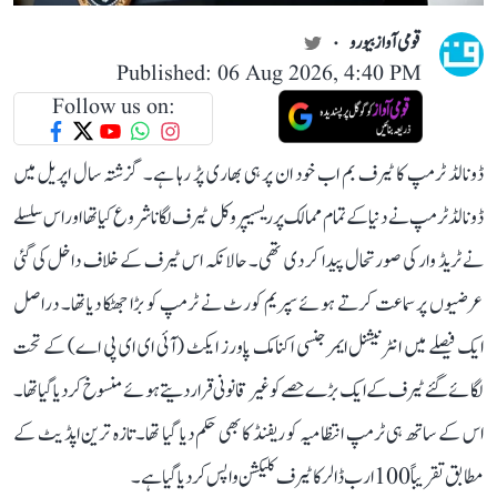
قومی آواز بیورو
Published: 06 Aug 2026, 4:40 PM
Follow us on:
ڈونالڈ ٹرمپ کا ٹیرف بم اب خود ان پر ہی بھاری پڑ رہا ہے۔ گزشتہ سال اپریل میں
ڈونالڈ ٹرمپ نے دنیا کے تمام ممالک پر ریسیپروکل ٹیرف لگانا شروع کیا تھا اور اس سلسلے
نے ٹریڈ وار کی صورتحال پیدا کر دی تھی۔ حالانکہ اس ٹیرف کے خلاف داخل کی گئی
عرضیوں پر سماعت کرتے ہوئے سپریم کورٹ نے ٹرمپ کو بڑا جھٹکا دیا تھا۔ دراصل
ایک فیصلے میں انٹرنیشنل ایمرجنسی اکنامک پاورز ایکٹ (آئی ای ای پی اے) کے تحت
لگائے گئے ٹیرف کے ایک بڑے حصے کو غیر قانونی قرار دیتے ہوئے منسوخ کر دیا گیا تھا۔
اس کے ساتھ ہی ٹرمپ انتظامیہ کو ریفنڈ کا بھی حکم دیا گیا تھا۔ تازہ ترین اپڈیٹ کے
مطابق تقریباً 100 ارب ڈالر کا ٹیرف کلیکشن واپس کر دیا گیا ہے۔