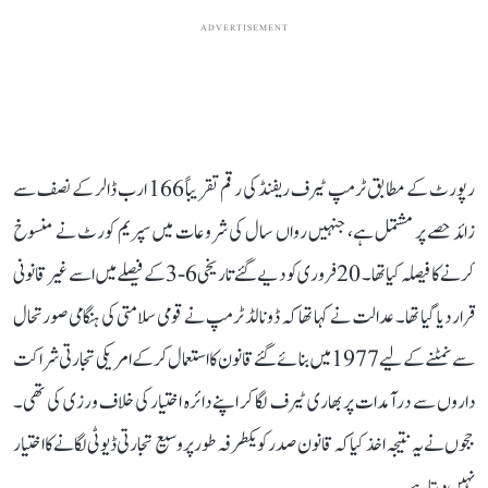
ADVERTISEMENT
رپورٹ کے مطابق ٹرمپ ٹیرف ریفنڈ کی رقم تقریباً 166 ارب ڈالر کے نصف سے
زائد حصے پر مشتمل ہے، جنہیں رواں سال کی شروعات میں سپریم کورٹ نے منسوخ
کرنے کا فیصلہ کیا تھا۔ 20 فروری کو دیے گئے تاریخی 6-3 کے فیصلے میں اسے غیر قانونی
قرار دیا گیا تھا۔ عدالت نے کہا تھا کہ ڈونالڈ ٹرمپ نے قومی سلامتی کی ہنگامی صورتحال
سے نمٹنے کے لیے 1977 میں بنائے گئے قانون کا استعمال کر کے امریکی تجارتی شراکت
داروں سے درآمدات پر بھاری ٹیرف لگا کر اپنے دائرہ اختیار کی خلاف ورزی کی تھی۔
ججوں نے یہ نتیجہ اخذ کیا کہ قانون صدر کو یکطرفہ طور پر وسیع تجارتی ڈیوٹی لگانے کا اختیار
نہیں دیتا ہے۔