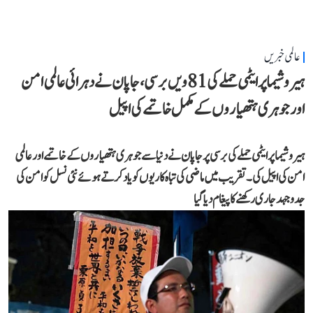
عالمی خبریں
ہیروشیما پر ایٹمی حملے کی 81ویں برسی، جاپان نے دہرائی عالمی امن
اور جوہری ہتھیاروں کے مکمل خاتمے کی اپیل
ہیروشیما پر ایٹمی حملے کی برسی پر جاپان نے دنیا سے جوہری ہتھیاروں کے خاتمے اور عالمی
امن کی اپیل کی۔ تقریب میں ماضی کی تباہ کاریوں کو یاد کرتے ہوئے نئی نسل کو امن کی
جدوجہد جاری رکھنے کا پیغام دیا گیا