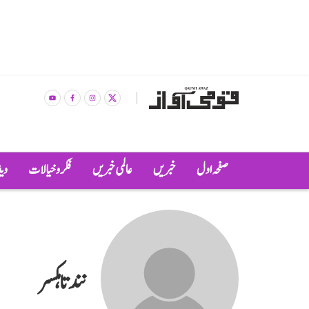
صفحہ اول
خبریں
عالمی خبریں
فکر و خیالات
وی
نندتا ہکسر