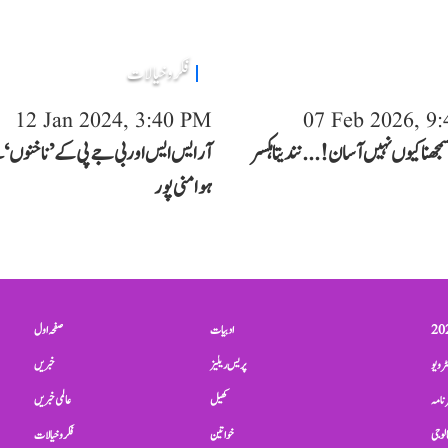
فکر و خیالات
12 Jan 2024, 3:40 PM
07 Feb 2026, 9
سمجھنا کیوں نہیں آسان!... نندیتا ہکسر
آر ایس ایس اور بی جے پی کے ’ناخنوں‘ 
ہوا منی پور
ادبیات
صفحہ اول
ٹرویو
پریس ریلیز
خبریں
نامہ
کھیل
عالمی خبریں
الوجی
خواتین
فکر و خیالات