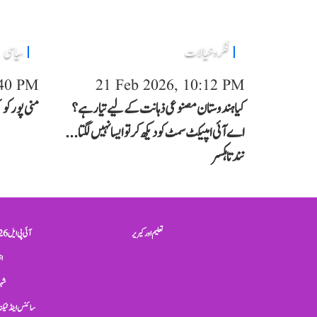
فکر و خیالات
سیاسی
:40 PM
21 Feb 2026, 10:12 PM
کیا ہندوستان مصنوعی ذہانت کے لیے تیار ہے؟
منی پور کو 
اے آئی امپیکٹ سمٹ کو دیکھ کر تو ایسا نہیں لگتا...
نندتا ہکسر
تعلیم اور کیریر
آئی پی ایل 2026
ان
شہر
سائنس اینڈ ٹیکن