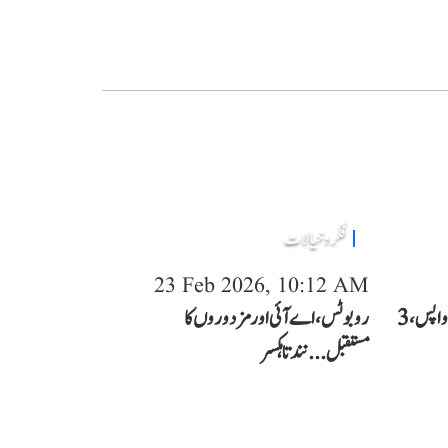
فکر و خیالات
23 Feb 2026, 10:12 AM
مشرق وسطیٰ کی جنگ: 2.6 لاکھ مزدور واپس، 3
روبوٹس، اے آئی اور مزدوروں کا
مستقبل...نندتا ہکسر