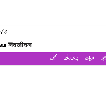
ہجر کو
ڈیوز
ادبیات
پریس ریلیز
کھیل