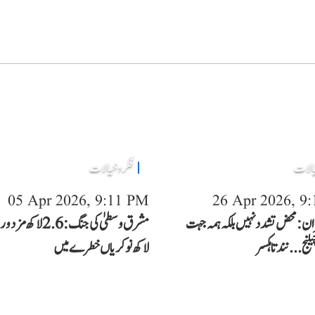
یالات
فکر و خیالات
05 Apr 2026, 9:11 PM
26 Apr 2026, 9
ران: محض تشدد نہیں بلکہ ہمہ جہت
یلنج...نندتا ہکسر
لاکھ نوکریاں خطرے میں