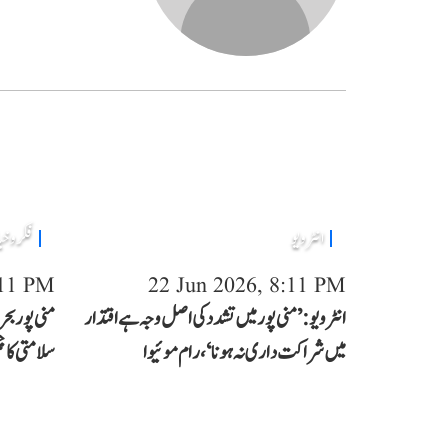
انٹرویو
فکر و خ
:11 PM
22 Jun 2026, 8:11 PM
انٹرویو: ’منی پور میں تشدد کی اصل وجہ ہے اقتدار
منی پور بح
میں شراکت داری نہ ہونا‘، رام موئیوا
سلامتی کا چ