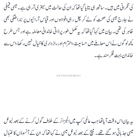
کی نگرانی میں ہیں۔ ساتھ ہی بتایا گیا تھا کہ ان کی حالت میں بہتری آ رہی ہے۔ میسی فیملی
نے جارج میسی کی صحت کو لے کر چل رہی افواہوں اور قیاس آرائیوں پر ناراضگی بھی
ظاہر کی تھی۔ بیان میں کہا گیا تھا کہ یہ مکمل طور پر ذاتی خاندانی معاملہ ہے اور جس طرح
کچھ لوگوں نے اس معاملے میں حساسیت، احترام اور رازداری کا خیال نہیں رکھا، اس سے
خاندان بہت فکرمند ہے۔
ADVERTISEMENT
یہ بیان اس وقت آیا تھا جب عالمی کپ میں الجزائر کے خلاف گول کرنے کے بعد لیونل
میسی جذباتی ہو گئے تھے۔ میچ کے بعد لیونل میسی نے کہا تھا کہ ان کے آنسوؤں کا فٹبال