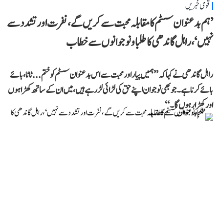
قومی خبریں
’ہم بدعنوان سسٹم کا مقابلہ محبت سے کریں گے، نفرت اور تشدد سے
نہیں‘، راہل گاندھی کا طلبا و نوجوانوں سے خطاب
راہل گاندھی نے کہا کہ ’’ہمیں پیار اور محبت سے اس بدعنوان سسٹم کو ختم... ٹاٹا، بائے
بائے کرنا ہے۔ جو بھی نوجوان اپنے حق کی لڑائی لڑ رہے ہیں، میں ان کے ساتھ کھڑا ہوں
اور کھڑا رہوں گا۔‘‘