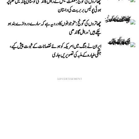
چھاتروں کی گونج: صفت فیض نے راہل گاندھی کو سنائی پٹنہ میں طلبا پر
ہوئی پولیس بربریت کی داستان
چھاتروں کی گونج: ’نوجوانوں کا درد یہ ہے کہ سارے دروازے بند ہو
چکے ہیں‘، راہل گاندھی
ایران نے جنگ میں امریکہ کو ہوئے نقصانات کے ثبوت پیش کیے،
جنگی طیارہ کے ملبہ کی تصویریں جاری
ADVERTISEMENT