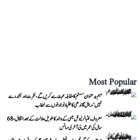
Most Popular
’ہم بدعنوان سسٹم کا مقابلہ محبت سے کریں گے، نفرت اور تشدد سے
نہیں‘، راہل گاندھی کا طلبا و نوجوانوں سے خطاب
معروف فٹبالر لیونل میسی کے والد کا طویل علالت کے بعد انتقال، 68
سال کی عمر میں لی آخری سانس