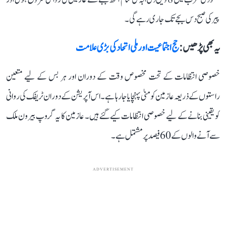
پیر کی صبح دس بجے تک جاری رہے گی۔
یہ بھی پڑھیں :
حج اجتماعیت اور ملی اتحاد کی بڑی علامت
خصوصی انتظامات کے تحت مخصوص وقت کے دوران اور ہر بس کے لیے متعین
راستوں کے ذریعہ عازمین کو منیٰ پہنچایا جا رہا ہے۔ اس آپریشن کے دوران ٹریفک کی روانی
کو یقینی بنانے کے لیے خصوصی انتظامات کیے گئے ہیں۔ عازمین کا یہ گروپ بیرون ملک
سے آنے والوں کے 60 فیصد پر مشتمل ہے۔
ADVERTISEMENT