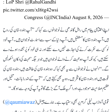
: LoP Shri
@RahulGandhi
pic.twitter.com/xI6tg42wsi
August 8, 2026
— Congress (@INCIndia)
اپنے اختتامی پیغام میں راہل گاندھی نے نوجوانوں سے کہا کہ ’’آپ ہندوستان کی روح
ہیں، آپ ہندوستان کا مستقبل ہیں، آپ دنیا کے سب سے اسمارٹ نوجوان ہیں۔ آپ خود
کو کسی سے نفرت کرنے کی اجازت نہیں دے سکتے اور نہ ہی خود کو پُرتشدد ہونے دے
سکتے ہیں، کیونکہ آپ وہ محبت کرنے والے نوجوان ہیں جو ہر جگہ ’محبت کی دکان‘ کھولیں
گے۔‘‘ انہوں نے نوجوانوں سے یہ بھی کہا کہ وہ ہندوستان کی طاقت ہیں، ہندوستان کی
قوت ہیں اور ہندوستان کا فخر ہیں۔ وہ یہ بھی کہتے ہیں کہ ’’آپ کے اندر ذہانت، تخیل اور
عظیم صلاحیت موجود ہے، اور اگر یہ ملک آگے بڑھے گا تو یہ آپ کی وجہ سے ہوگا۔‘‘
قومی آواز اب ٹیلی گرام پر بھی دستیاب ہے۔ ہمارے چینل (
qaumiawaz@
)