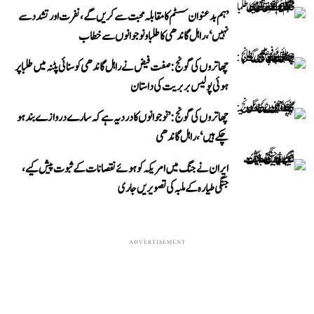
’ہم بدعنوان سسٹم کا مقابلہ محبت سے کریں گے، نفرت اور تشدد سے
نہیں‘، راہل گاندھی کا طلبا و نوجوانوں سے خطاب
چھاتروں کی گونج: صفت فیض نے راہل گاندھی کو سنائی پٹنہ میں طلبا پر
ہوئی پولیس بربریت کی داستان
چھاتروں کی گونج: ’نوجوانوں کا درد یہ ہے کہ سارے دروازے بند ہو
چکے ہیں‘، راہل گاندھی
ایران نے جنگ میں امریکہ کو ہوئے نقصانات کے ثبوت پیش کیے،
جنگی طیارہ کے ملبہ کی تصویریں جاری
ADVERTISEMENT