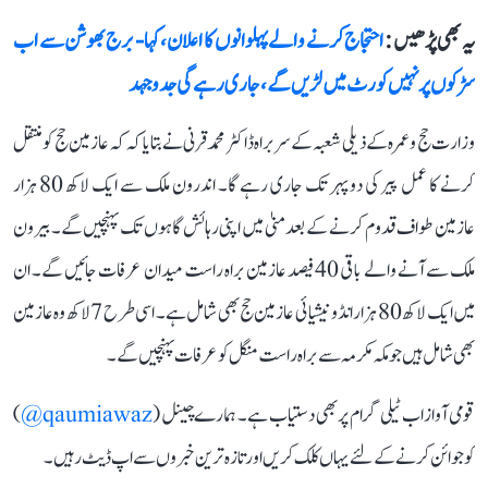
یہ بھی پڑھیں :
احتجاج کرنے والے پہلوانوں کا اعلان، کہا- برج بھوشن سے اب
سڑکوں پر نہیں کورٹ میں لڑیں گے، جاری رہے گی جدوجہد
وزارت حج و عمرہ کے ذیلی شعبہ کے سربراہ ڈاکٹر محمد قرنی نے بتایا کہ کہ عازمین حج کو منتقل
کرنے کا عمل پیر کی دوپہر تک جاری رہے گا۔ اندرون ملک سے ایک لاکھ 80 ہزار
عازمین طواف قدوم کرنے کے بعد منیٰ میں اپنی رہائش گاہوں تک پہنچیں گے۔ بیرون
ملک سے آنے والے باقی 40 فیصد عازمین براہ راست میدان عرفات جائیں گے۔ ان
میں ایک لاکھ 80 ہزار انڈونیشیائی عازمین حج بھی شامل ہے۔ اسی طرح 7 لاکھ وہ عازمین
بھی شامل ہیں جو مکہ مکرمہ سے براہ راست منگل کو عرفات پہنچیں گے۔
قومی آواز اب ٹیلی گرام پر بھی دستیاب ہے۔ ہمارے چینل (
qaumiawaz@
)
کو جوائن کرنے کے لئے یہاں کلک کریں اور تازہ ترین خبروں سے اپ ڈیٹ رہیں۔