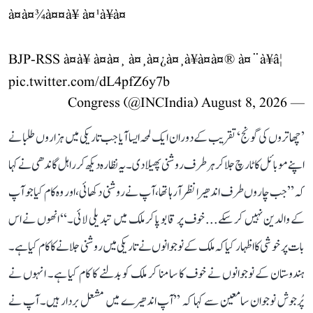
à¤à¤¾à¤¤à¥ à¤¹à¥à¤
BJP-RSS à¤à¥ à¤à¤¸ à¤¸à¤¿à¤¸à¥à¤à¤® à¤¨à¥â¦
pic.twitter.com/dL4pfZ6y7b
August 8, 2026
— Congress (@INCIndia)
’چھاتروں کی گونج‘ تقریب کے دوران ایک لمحہ ایسا آیا جب تاریکی میں ہزاروں طلبا نے
اپنے موبائل کا ٹارچ جلا کر ہر طرف روشنی پھیلا دی۔ یہ نظارہ دیکھ کر راہل گاندھی نے کہا
کہ ’’جب چاروں طرف اندھیرا نظر آ رہا تھا، آپ نے روشنی دکھائی، اور وہ کام کیا جو آپ
کے والدین نہیں کر سکے... خوف پر قابو پا کر ملک میں تبدیلی لائی۔‘‘ انھوں نے اس
بات پر خوشی کا اظہار کیا کہ ملک کے نوجوانوں نے تاریکی میں روشنی جلانے کا کام کیا ہے۔
ہندوستان کے نوجوانوں نے خوف کا سامنا کر ملک کو بدلنے کا کام کیا ہے۔ انہوں نے
پُرجوش نوجوان سامعین سے کہا کہ ’’آپ اندھیرے میں مشعل بردار ہیں۔ آپ نے