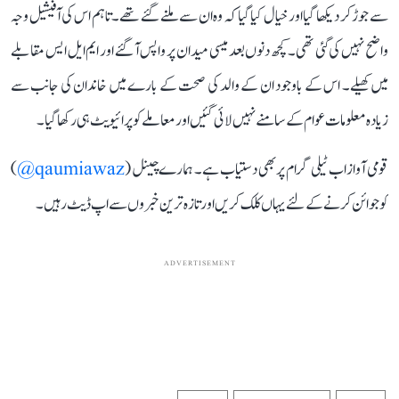
سے جوڑ کر دیکھا گیا اور خیال کیا گیا کہ وہ ان سے ملنے گئے تھے۔ تاہم اس کی آفیشیل وجہ
واضح نہیں کی گئی تھی۔ کچھ دنوں بعد میسی میدان پر واپس آ گئے اور ایم ایل ایس مقابلے
میں کھیلے۔ اس کے باوجود ان کے والد کی صحت کے بارے میں خاندان کی جانب سے
زیادہ معلومات عوام کے سامنے نہیں لائی گئیں اور معاملے کو پرائیویٹ ہی رکھا گیا۔
قومی آواز اب ٹیلی گرام پر بھی دستیاب ہے۔ ہمارے چینل (
qaumiawaz@
)
کو جوائن کرنے کے لئے یہاں کلک کریں اور تازہ ترین خبروں سے اپ ڈیٹ رہیں۔
ADVERTISEMENT