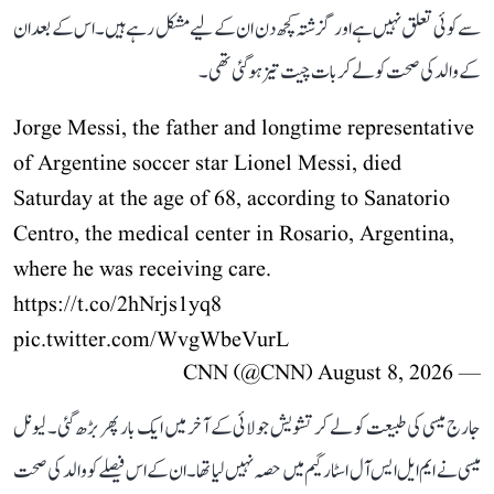
سے کوئی تعلق نہیں ہے اور گزشتہ کچھ دن ان کے لیے مشکل رہے ہیں۔ اس کے بعد ان
کے والد کی صحت کو لے کر بات چیت تیز ہو گئی تھی۔
Jorge Messi, the father and longtime representative
of Argentine soccer star Lionel Messi, died
Saturday at the age of 68, according to Sanatorio
Centro, the medical center in Rosario, Argentina,
where he was receiving care.
https://t.co/2hNrjs1yq8
pic.twitter.com/WvgWbeVurL
August 8, 2026
— CNN (@CNN)
جارج میسی کی طبیعت کو لے کر تشویش جولائی کے آخر میں ایک بار پھر بڑھ گئی۔ لیونل
میسی نے ایم ایل ایس آل اسٹار گیم میں حصہ نہیں لیا تھا۔ ان کے اس فیصلے کو والد کی صحت