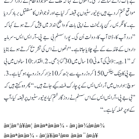
بے باک رائے سامنے رکھی۔ انھوں نے کہا کہ ملک کے موجودہ نظام نے روزاگر کے
مواقع ختم کر دیے ہیں، یونیورسٹیوں پر قبضہ کر لیا ہے اور نوجوانوں کا مستقبل برباد کر دیا
ہے۔ کانگریس رکن پارلیمنٹ نے اپنی بات کو واضح انداز میں پیش کرتے ہوئے کہا کہ
’’درد آپ کا، ڈاٹا آپ کا، دولت اُن کی۔ پورا سسٹم بی جے پی-آر ایس ایس-سرمایہ
داروں کے فائدے کے لیے چلایا جاتا ہے۔‘‘ انھوں نے اس کی تشریح کرتے ہوئے بتایا
کہ ’’1. پیسہ: اڈانی کی آمدنی 10 سال میں 30 گنا بڑھی۔ 2. اقتدار: 10 سالوں میں بی
جے پی کا بینک بیلنس 150 کروڑ روپے سے بڑھ کر 10 ہزار کروڑ روپے ہو گیا ہے۔ 3.
سوچ: اداروں میں آر ایس ایس کے پرچارک فِٹ کیے جاتے ہیں۔‘‘ پھر وہ کہتے ہیں کہ
’’بی جے پی-آر ایس ایس کے اس سسٹم نے روزگار ختم کیا، یونیورسٹیوں پر قبضہ کیا، آپ
کے اوپر حملہ کیا ہے۔‘‘
à¤¦à¤°à¥à¤¦ à¤à¤ªà¤à¤¾ - à¤¡à¤¾à¤à¤¾
à¤à¤ªà¤à¤¾ - à¤¦à¥à¤²à¤¤ à¤à¤¨à¤à¥