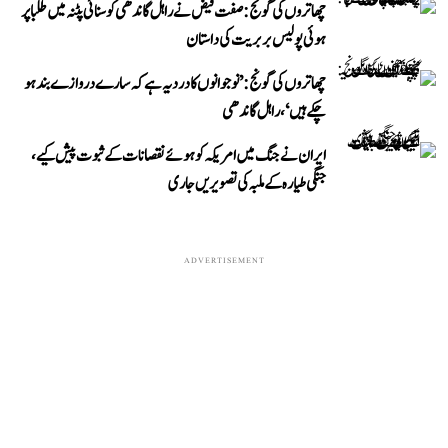
چھاتروں کی گونج: صفت فیض نے راہل گاندھی کو سنائی پٹنہ میں طلبا پر
ہوئی پولیس بربریت کی داستان
چھاتروں کی گونج: ’نوجوانوں کا درد یہ ہے کہ سارے دروازے بند ہو
چکے ہیں‘، راہل گاندھی
ایران نے جنگ میں امریکہ کو ہوئے نقصانات کے ثبوت پیش کیے،
جنگی طیارہ کے ملبہ کی تصویریں جاری
ADVERTISEMENT