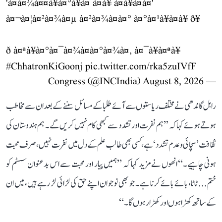
'à¤à¤¾à¤¤à¥à¤°à¥à¤ à¤à¥ à¤à¥à¤à¤'
à¤¬à¤¦à¤²à¤¾à¤µ à¤²à¤¾à¤à¤° à¤°à¤¹à¥à¤à¥ ð¥
ð à¤ªà¥à¤°à¤¯à¤¾à¤à¤°à¤¾à¤, à¤¯à¥à¤ªà¥
#ChhatronKiGoonj
pic.twitter.com/rka5zuIVfF
August 8, 2026
— Congress (@INCIndia)
راہل گاندھی نے مختلف ریاستوں سے آئے طلبا کے مسائل سننے کے بعد ان سے مخاطب
ہوتے ہوئے کہا کہ ’’ہم نفرت اور تشدد سے کبھی کام نہیں کریں گے۔ ہم ہندوستان کی
ثقافت ’سچائی و عدم تشدد‘ ہے، کسی بھی طالب علم کے دل میں نفرت نہیں، صرف محبت
ہونی چاہیے۔‘‘ انھوں نے مزید کہا کہ ’’ہمیں پیار اور محبت سے اس بدعنوان سسٹم کو
ختم... ٹاٹا، بائے بائے کرنا ہے۔ جو بھی نوجوان اپنے حق کی لڑائی لڑ رہے ہیں، میں ان
کے ساتھ کھڑا ہوں اور کھڑا رہوں گا۔‘‘