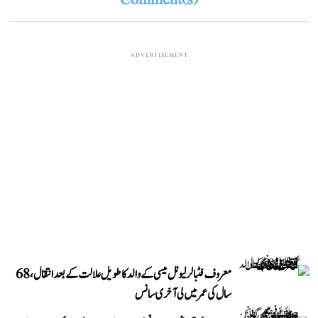
Comment(s)
ADVERTISEMENT
معروف فٹبالر لیونل میسی کے والد کا طویل علالت کے بعد انتقال، 68
سال کی عمر میں لی آخری سانس