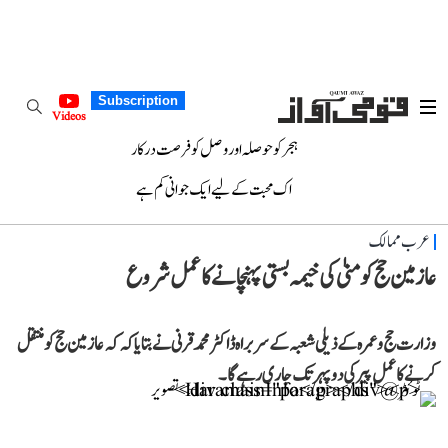
Subscription
Videos
ہجر کو حوصلہ اور وصل کو فرصت درکار
اک محبت کے لیے ایک جوانی کم ہے
عرب ممالک
عازمین حج کو منیٰ کی خیمہ بستی پہنچانے کا عمل شروع
وزارت حج و عمرہ کے ذیلی شعبہ کے سربراہ ڈاکٹر محمد قرنی نے بتایا کہ کہ عازمین حج کو منتقل
کرنے کا عمل پیر کی دوپہر تک جاری رہے گا۔