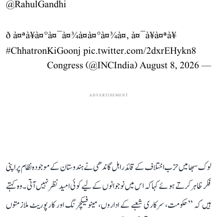
@RahulGandhi
ð à¤ªà¥à¤°à¤¯à¤¾à¤à¤°à¤¾à¤, à¤¯à¥à¤ªà¥
#ChhatronKiGoonj
pic.twitter.com/2dxrEHykn8
August 8, 2026
— Congress (@INCIndia)
ADVERTISEMENT
لوک سبھا میں حزب اختلاف کے قائد راہل گاندھی نے ہندوستان کے موجودہ نظام پر اپنی
فکر ظاہر کرتے ہوئے کہا کہ اس میں نوجوانوں کے لیے کوئی امید نظر نہیں آتی۔ وہ کہتے
ہیں کہ ’’حکومت، سرکاری شعبے کے اداروں، مینوفیکچرنگ اور کارپوریٹ ملازمتوں