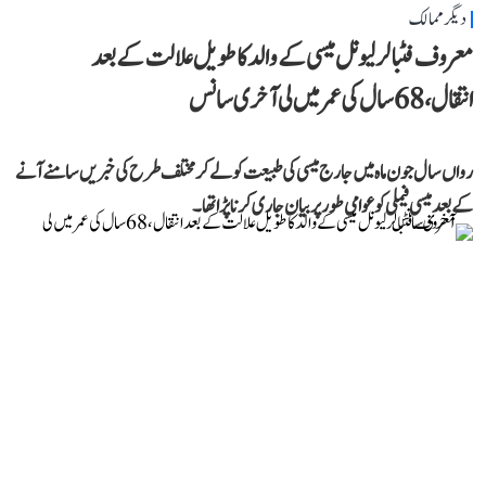
دیگر ممالک
معروف فٹبالر لیونل میسی کے والد کا طویل علالت کے بعد
انتقال، 68 سال کی عمر میں لی آخری سانس
رواں سال جون ماہ میں جارج میسی کی طبیعت کو لے کر مختلف طرح کی خبریں سامنے آنے
کے بعد میسی فیملی کو عوامی طور پر بیان جاری کرنا پڑا تھا۔