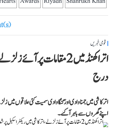
Hearts
Awards
Riyadh
Shahrukh Khan
(s)
قومی خبریں
درج
اترکاشی میں جمنا وادی اور گنگا وادی سمیت کئی علاقوں میں زلزلے ک
اپنے گھروں سے باہر آ گئے۔