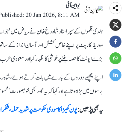
یو این آئی
Published: 20 Jan 2026, 8:11 AM
وہ ریڈ کارپٹ پر اپنے خاص کشش اور آسان انداز کے ساتھ ا
بڑے ایونٹ کا حصہ بننے پر خوشی کا اظہار کیا اور سعودی عرب ک
اپنے پچھلے دوروں کے بارے میں بات کرتے ہوئے، شاہ رخ نے 
برسوں میں بڑا ہوتا ہے اور کہا کہ یہ 'اور بھی خوبصورت' محسوس 
یہ بھی پڑھیں :
پون کھیڑا کا مودی حکومت پر شدید حملہ، شنکر
ENT