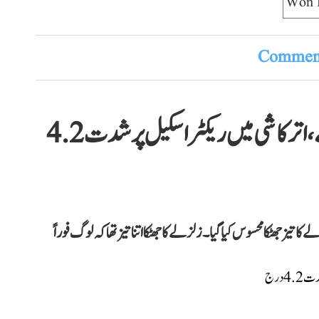
Won 
Comment
اتراکھنڈ میں 2 مقامات پر آئے زلزلے، اترکاشی میں ریکٹر اسکیل پر شدت 4.2
ا تیز جھٹکا محسوس کیا گیا۔ زلزلے کا جھٹکا اتنا تیز تھا کہ لوگ فوراً