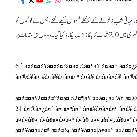
ر کی درمیانی شب زلزلے کے جھٹکے محسوس کیے گئے، جس نے لوگوں کو
خوفزدہ کر دیا۔ اترکاشی میں 4.2 شدت کا تیز جھٹکا آیا، جبکہ ٹہری میں 2.0 شدت کا ہلکا زلزلہ ریکارڈ کیا گیا۔ دونوں ہی مقامات پر
ð¨ à¤à¤¤à¥à¤¤à¤°à¤à¤¾à¤¶à¥ à¤à¤° à¤à
à¤®à¥à¤
#à¤­à¥à¤à¤à¤ª
à¤à¥ à¤à¤à¤à¥ à¤®à
à¤à¤¤à¥à¤¤à¤°à¤à¤¾à¤¶à¥ à¤à¤¿à¤²à¥ à¤®
21 à¤®à¤¿à¤¨à¤ à¤ªà¤° à¤­à¥à¤à¤à¤ª à¤à¥ à
à¤à¤à¥¤ à¤­à¥à¤à¤à¤ª à¤à¥ à¤¤à¥à¤µà¥à¤°
à¤­à¥à¤à¤à¤ª à¤à¤¾ à¤à¥à¤à¤¦à¥à¤° à¤à¤¤