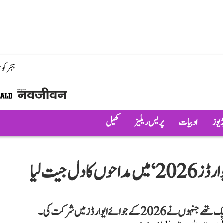
ہجر کو
ڈیوز
ادبیات
پریس ریلیز
کھیل
 جیت لیا
وائے ایوارڈز میں شرکت کی۔