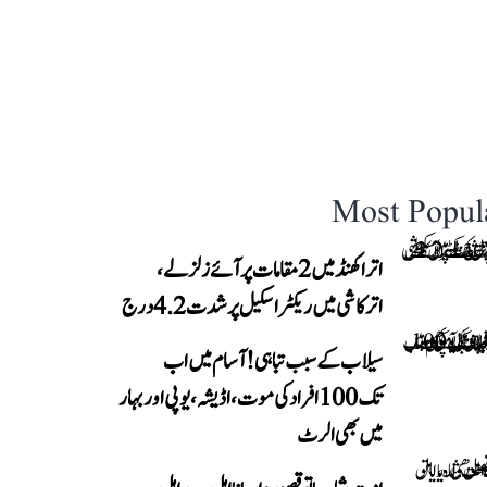
Most Popul
اتراکھنڈ میں 2 مقامات پر آئے زلزلے،
اترکاشی میں ریکٹر اسکیل پر شدت 4.2 درج
سیلاب کے سبب تباہی! آسام میں اب
تک 100 افراد کی موت، اڈیشہ، یوپی اور بہار
میں بھی الرٹ