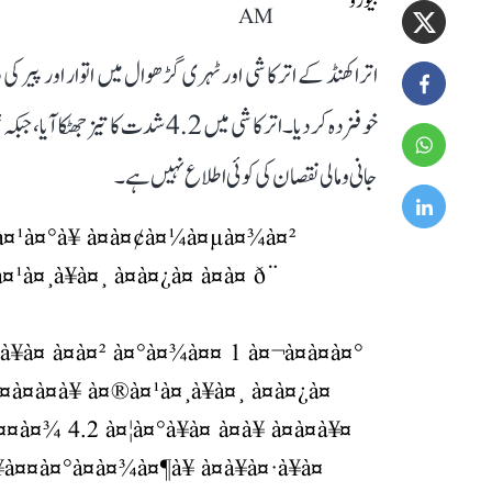
AM
اتراکھنڈ کے اترکاشی اور ٹہری گڑھوال میں اتوار اور پی
جانی و مالی نقصان کی کوئی اطلاع نہیں ہے۔
¤¿à¤¹à¤°à¥ à¤à¤¢à¤¼à¤µà¤¾à¤²
¤¹à¤¸à¥à¤¸ à¤à¤¿à¤ à¤à¤ ð¨
à¥à¤ à¤à¤² à¤°à¤¾à¤¤ 1 à¤¬à¤à¤à¤°
¤à¤à¤à¥ à¤®à¤¹à¤¸à¥à¤¸ à¤à¤¿à¤
à¤¤à¤¾ 4.2 à¤¦à¤°à¥à¤ à¤à¥ à¤à¤à¥¤
à¥à¤¤à¤°à¤à¤¾à¤¶à¥ à¤à¥à¤·à¥à¤