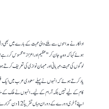
اداکار نے مداحوں سے ملنے والی محبت کے بارے میں بھی د
ہوئے کہا کہ وہ یہ جان کر "عظیم اور اعزاز" محسوس کر رہ
لوگوں کی محبت، مہربانی اور مہمان نوازی کی تعریف کرتے ہو
یاد کرتے ہوئے کہ انہوں نے پہلے سعودی عرب میں ایک فلم ک
کام کے لیے نہیں بلکہ آرام کے لیے۔ انہوں نے ملک کے مقا
اپنے آخری دورے ک