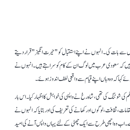
ل سے بات کی۔ انہوں نے اپنے استقبال کو "حیرت انگیز" قرار دیتے
ے ہیں کہ سعودی عرب میں لوگ ان کے کام کو سراہتے ہیں۔ انہوں نے
ئے کہا کہ وہ وہاں اپنے قیام سے واقعی لطف اندوز ہوئے۔
ی شوٹنگ کی تھی، شاہ رخ نے واپسی کی خواہش کا اظہار کیا۔ اس بار
مات، ثقافت، لوگوں اور کھانے کی تعریف کی اور بتایا کہ انہوں نے
ے دوران وہاں تقریباً 12 دن گزارے۔ اب وہ اچھی طرح سےایک چھٹی کے لئے یہاں واپس آنے کی امید