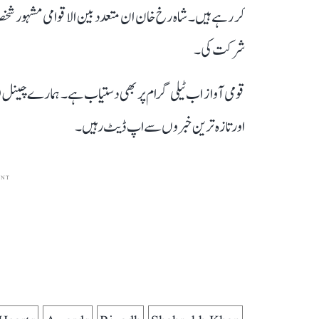
شرکت کی۔
قومی آواز اب ٹیلی گرام پر بھی دستیاب ہے۔ ہمارے چینل 
اور تازہ ترین خبروں سے اپ ڈیٹ رہیں۔
ENT