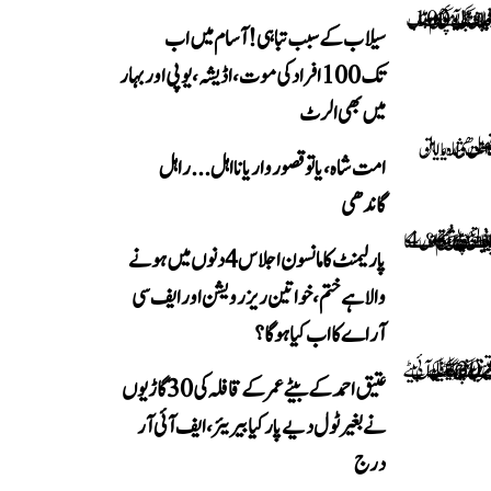
سیلاب کے سبب تباہی! آسام میں اب
تک 100 افراد کی موت، اڈیشہ، یوپی اور بہار
میں بھی الرٹ
امت شاہ، یا تو قصوروار یا نااہل... راہل
گاندھی
پارلیمنٹ کا مانسون اجلاس 4 دنوں میں ہونے
والا ہے ختم، خواتین ریزرویشن اور ایف سی
آر اے کا اب کیا ہوگا؟
عتیق احمد کے بیٹے عمر کے قافلہ کی 30 گاڑیوں
نے بغیر ٹول دیے پار کیا بیریئر، ایف آئی آر
درج