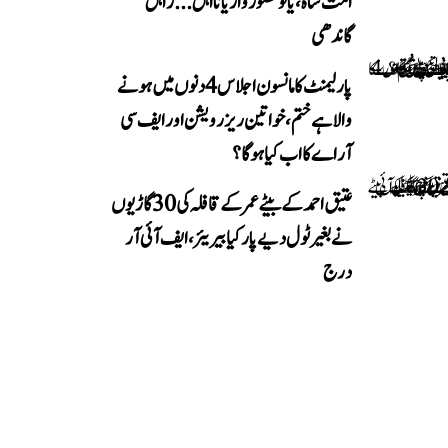
امت شاہ، یا تو قصوروار یا نااہل... راہل
گاندھی
پارلیمنٹ کا مانسون اجلاس 4 دنوں میں ہونے
والا ہے ختم، خواتین ریزرویشن اور ایف سی
آر اے کا اب کیا ہوگا؟
عتیق احمد کے بیٹے عمر کے قافلہ کی 30 گاڑیوں
نے بغیر ٹول دیے پار کیا بیریئر، ایف آئی آر
درج