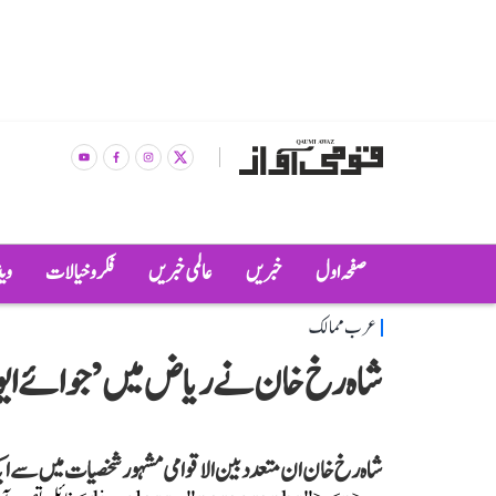
صفحہ اول
خبریں
عالمی خبریں
فکر و خیالات
وی
عرب ممالک
شاہ رخ خان نے ریاض میں ’جوائے ایوارڈز 2026‘ میں مداحوں کا دل
شاہ رخ خان ان متعدد بین الاقوامی مشہور شخصیات میں سے ایک تھے جنہوں نے 2026 کے ج