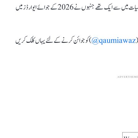
کر رہے ہیں۔شاہ رخ خان ان متعدد بین الاقوامی مشہور شخصیات میں سے ایک تھے جنہوں نے 2026 کے جوائے ایوارڈز میں
(
qaumiawaz@
) کو جوائن کرنے کے لئے یہاں کلک کریں
ADVERTISEM