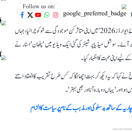
Follow us on:
ہندی فلموں کے سپر اسٹار شاہ رخ خان نے ریاض میں 'جوائے ایوارڈز 2026' میں اپنی متاثر کن موجودگی سے شو کو چرالیا، جہاں
ٓئے۔ سوشل میڈیا پر شیئر کی گئی ایک ویڈیو میں 'پٹھان' اسٹار نے
ے لیے اپنی محبت کا اظہار کیا۔
کہا کہ یہ دیکھ کر بہت اچھا لگا کہ کس طرح تقریب کا انعقاد اتنے
ہوا اور 'یہاں دوبارہ آنا اور بھی بہتر'۔
اچاریہ کے ساتھ بدسلوکی اور مذہب کے نام پر سیاست کا الزام
ADVERTISEM