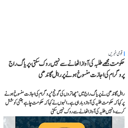
قومی خبریں
حکومت مجھے طلبہ کی آواز اٹھانے سے نہیں روک سکتی، پریاگ راج
پروگرام کی اجازت منسوخ ہونے پر راہل گاندھی
راہل گاندھی نے پریاگ راج میں ’چھاتروں کی گونج‘ پروگرام کی اجازت منسوخ ہونے
پر کہا کہ حکومت طلبہ کی آواز دبا رہی ہے۔ انہوں نے کہا کہ حکومت چاہے جتنی کوشش
کرے، انہیں طلبہ کی آواز اٹھانے سے روک نہیں سکتی