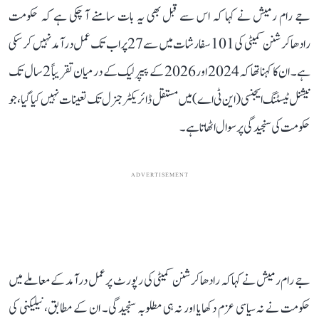
جے رام رمیش نے کہا کہ اس سے قبل بھی یہ بات سامنے آ چکی ہے کہ حکومت
رادھاکرشنن کمیٹی کی 101 سفارشات میں سے 27 پر اب تک عمل درآمد نہیں کر سکی
ہے۔ ان کا کہنا تھا کہ 2024 اور 2026 کے پیپر لیک کے درمیان تقریباً 2 سال تک
نیشنل ٹیسٹنگ ایجنسی (این ٹی اے) میں مستقل ڈائریکٹر جنرل تک تعینات نہیں کیا گیا، جو
حکومت کی سنجیدگی پر سوال اٹھاتا ہے۔
ADVERTISEMENT
جے رام رمیش نے کہا کہ رادھاکرشنن کمیٹی کی رپورٹ پر عمل درآمد کے معاملے میں
حکومت نے نہ سیاسی عزم دکھایا اور نہ ہی مطلوبہ سنجیدگی۔ ان کے مطابق، نیلیکنی کی