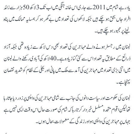
یاد رہے شام میں 2011 سے جاری اس خانہ جنگی میں اب تک 3 لاکھ 50 ہزار سے زائد
افراد جاں بحق ہو چکے ہیں جبکہ لاکھوں کی تعداد میں بےگھر ہو کر ہمسایہ ممالک میں پناہ
لینے پر مجبور ہو چکے ہیں۔
لبنان میں رجسٹرہونے والے مہاجرین کی تعداد بھی دس لاکھ سے زیادہ تھی جبکہ آزاد
ذرائع کے مطابق یہ تعداد اس سےکئی گنا زیادہ ہے۔40 لاکھ کی آبادی رکھنے والے لبنان
میں اتنی بڑی تعداد میں مہاجرین کی آمد سے ملک میں پانی اور بجلی کے نظام کو شدید نقصان
پہنچاہے۔
لبنان کی حکومت اور سیاست دانوں کی جانب سے شامی مہاجرین کی واپسی پر زور دیا جاتا رہا
تھا لیکن اقوام متحدہ مسلسل خبردار کرتا رہا کہ شام کی صورت حال اس وقت ایسی نہیں ہے
جہاں پر مہاجرین کی واپسی ہو اور زندگی کے معمولات بحال ہوں۔