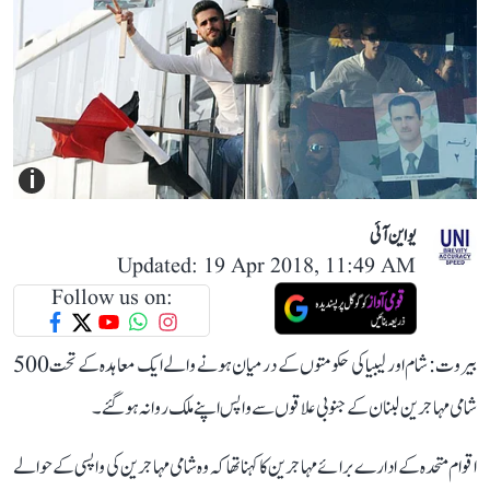
i
یو این آئی
Updated: 19 Apr 2018, 11:49 AM
Follow us on:
بیروت : شام اور لیبیا کی حکومتوں کے درمیان ہونے والے ایک معاہدہ کے تحت 500
شامی مہاجرین لبنان کے جنوبی علاقوں سے واپس اپنے ملک روانہ ہوگئے۔
اقوام متحدہ کے ادارے برائے مہاجرین کا کہنا تھا کہ وہ شامی مہاجرین کی واپسی کے حوالے