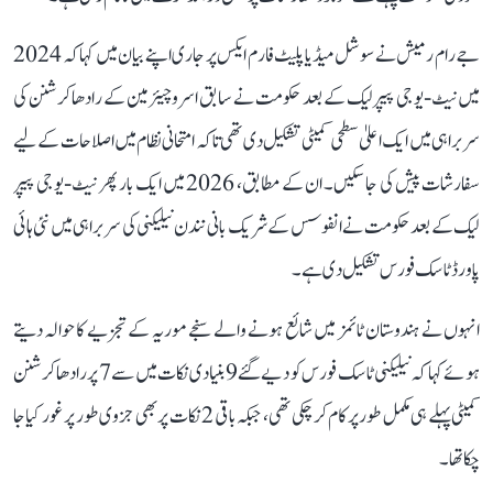
جے رام رمیش نے سوشل میڈیا پلیٹ فارم ایکس پر جاری اپنے بیان میں کہا کہ 2024
میں نیٹ-یو جی پیپر لیک کے بعد حکومت نے سابق اسرو چیئرمین کے رادھاکرشنن کی
سربراہی میں ایک اعلیٰ سطحی کمیٹی تشکیل دی تھی تاکہ امتحانی نظام میں اصلاحات کے لیے
سفارشات پیش کی جا سکیں۔ ان کے مطابق، 2026 میں ایک بار پھر نیٹ-یو جی پیپر
لیک کے بعد حکومت نے انفوسس کے شریک بانی نندن نیلیکنی کی سربراہی میں نئی ہائی
پاورڈ ٹاسک فورس تشکیل دی ہے۔
انہوں نے ہندوستان ٹائمز میں شائع ہونے والے سنجے موریہ کے تجزیے کا حوالہ دیتے
ہوئے کہا کہ نیلیکنی ٹاسک فورس کو دیے گئے 9 بنیادی نکات میں سے 7 پر رادھاکرشنن
کمیٹی پہلے ہی مکمل طور پر کام کر چکی تھی، جبکہ باقی 2 نکات پر بھی جزوی طور پر غور کیا جا
چکا تھا۔