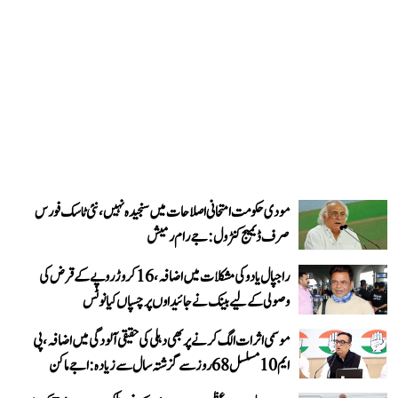
مودی حکومت امتحانی اصلاحات میں سنجیدہ نہیں، نئی ٹاسک فورس
صرف ڈیمیج کنٹرول: جے رام رمیش
راجپال یادو کی مشکلات میں اضافہ، 16 کروڑ روپے کے قرض کی
وصولی کے لیے بینک نے جائیداوں پر چسپاں کیا نوٹس
موسمی اثرات الگ کرنے پر بھی دہلی کی حقیقی آلودگی میں اضافہ، پی
ایم 10 مسلسل 68 روز سے گزشتہ سال سے زیادہ: اجے ماکن