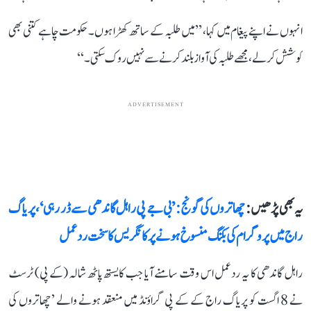
انہوں نے اپنے پیغام میں کہا، ’’میں طلبہ کے ساتھ کھڑا ہوں۔ حکومت چاہے کتنی بھی
کوشش کر لے، مجھے طلبہ کی آواز بلند کرنے سے نہیں روک سکتی۔‘‘
ADVERTISEMENT
یہ بھی پڑھیں :
چھاتروں کی گونج: ’بی جے پی راہل گاندھی سے ڈر رہی‘، پریاگ
راج میں پروگرام کی بکنگ منسوخ ہونے پر کانگریس کا سخت ردعمل
راہل گاندھی کا یہ ردعمل اس وقت سامنے آیا جب کایستھ پاٹھ شالہ (کے پی) ٹرسٹ
نے 8 اگست کو پریاگ راج کے کے پی گراؤنڈ میں منعقد ہونے والے ’چھاتروں کی