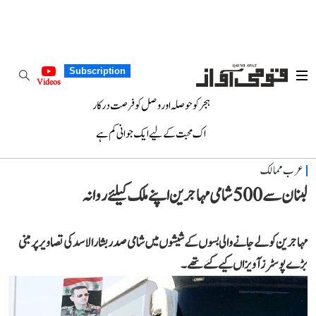
Subscription
Videos
ہجر کو حوصلہ اور وصل کو فرصت درکار
اک محبت کے لیے ایک جوانی کم ہے
عرب ممالک
لبنان سے 500 شامی مہاجرین اپنے ملک کیلئے روانہ
مہاجرین کو لے جانے والی بسوں کے شیشوں میں شامی صدر بشارالاسد کی تصاویر پر مبنی
بڑے پوسٹرز آویزاں کیے گئے تھے۔