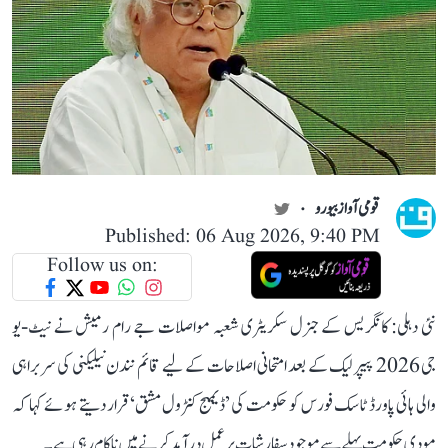
قومی آواز بیورو
Published: 06 Aug 2026, 9:40 PM
Follow us on:
نئی دہلی: کانگریس کے جنرل سکریٹری شعبہ مواصلات جے رام رمیش نے نیٹ-یو
جی 2026 پیپر لیک کے بعد امتحانی اصلاحات کے لیے قائم نندن نیلیکنی کی سربراہی
والی ہائی پاورڈ ٹاسک فورس کو حکومت کی ’ڈیمیج کنٹرول مشق‘ قرار دیتے ہوئے کہا کہ
مودی حکومت پہلے سے موجود سفارشات پر عمل درآمد کرنے میں ناکام رہی ہے۔