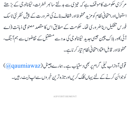
مرکزی حکومت کا موقف ہے کہ تیزی سے بدلتے سائبر خطرات، ٹیکنالوجی کے بڑھتے
استعمال اور امتحانی نظام کو مزید محفوظ اور شفاف بنانے کی ضرورت کے پیش نظر نئی ٹاسک
فورس تشکیل دینا ضروری تھا۔ حکومت کے مطابق اس کا مقصد مصنوعی ذہانت (اے
آئی) اور بلاک چین جیسی جدید ٹیکنالوجی کی مدد سے مستقبل کے تقاضوں سے ہم آہنگ،
محفوظ اور قابل اعتماد امتحانی نظام تیار کرنا ہے۔
قومی آواز اب ٹیلی گرام پر بھی دستیاب ہے۔ ہمارے چینل (
qaumiawaz@
)
کو جوائن کرنے کے لئے یہاں کلک کریں اور تازہ ترین خبروں سے اپ ڈیٹ رہیں۔
ADVERTISEMENT