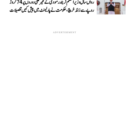
رواں سال وزیر اعظم نریندر مودی کے غیر ملکی دوروں پر 74 کروڑ
روپے سے زائد خرچ، حکومت نے پارلیمنٹ میں پیش کیں تفصیلات
ADVERTISEMENT