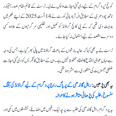
گونج‘ پروگرام کے لیے دی گئی اجازت واپس لے لی۔ ٹرسٹ کے قائم مقام صدر جتیندر
ناتھ چودھری کے مطابق الٰہ آباد ہائی کورٹ نے 14 اگست 2025 کے اپنے حکم میں
ہدایت دی تھی کہ کے پی کالج گراؤنڈ کو کھیل اور تعلیمی سرگرمیوں کے علاوہ کسی
دوسرے مقصد کے لیے استعمال نہ کیا جائے۔
ٹرسٹ نے یہ بھی کہا کہ حالیہ بارشوں کے باعث گراؤنڈ میں پانی بھر گیا ہے، جس کی وجہ
سے وہاں عوامی اجتماع کا انعقاد محفوظ نہیں ہے۔ ان کے مطابق کانگریس کو دی گئی اجازت
ضلعی مجسٹریٹ کی منظوری سے مشروط تھی۔
یہ بھی پڑھیں :
راہل گاندھی کے پریاگ راج پروگرام کے لیے گراؤنڈ کی بکنگ
منسوخ، طلبہ کی پڑھائی متاثر ہونے کا حوالہ
یہ پروگرام راہل گاندھی کی طلبہ سے پرچہ لیک، فیس میں اضافے، نشستوں میں کمی اور