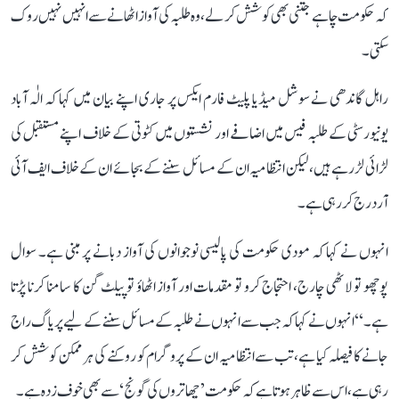
کہ حکومت چاہے جتنی بھی کوشش کر لے، وہ طلبہ کی آواز اٹھانے سے انہیں نہیں روک
سکتی۔
راہل گاندھی نے سوشل میڈیا پلیٹ فارم ایکس پر جاری اپنے بیان میں کہا کہ الٰہ آباد
یونیورسٹی کے طلبہ فیس میں اضافے اور نشستوں میں کٹوتی کے خلاف اپنے مستقبل کی
لڑائی لڑ رہے ہیں، لیکن انتظامیہ ان کے مسائل سننے کے بجائے ان کے خلاف ایف آئی
آر درج کر رہی ہے۔
انہوں نے کہا کہ مودی حکومت کی پالیسی نوجوانوں کی آواز دبانے پر مبنی ہے۔ سوال
پوچھو تو لاٹھی چارج، احتجاج کرو تو مقدمات اور آواز اٹھاؤ تو پیلٹ گن کا سامنا کرنا پڑتا
ہے۔‘‘ انہوں نے کہا کہ جب سے انہوں نے طلبہ کے مسائل سننے کے لیے پریاگ راج
جانے کا فیصلہ کیا ہے، تب سے انتظامیہ ان کے پروگرام کو روکنے کی ہر ممکن کوشش کر
رہی ہے، اس سے ظاہر ہوتا ہے کہ حکومت ’چھاتروں کی گونج‘ سے بھی خوف زدہ ہے۔