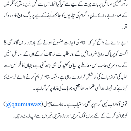
دیگر تعلیمی مسائل پر بات چیت کے لیے طے کیا گیا تھا۔ اس سے قبل اتر پردیش کانگریس
کے صدر اجے رائے نے پروگرام کی تیاریوں کا جائزہ لینے کے لیے پریاگ راج کا دورہ کیا
تھا۔
اجے رائے نے واضح کیا کہ مقام کی اجازت منسوخ ہونے کے باوجود راہل گاندھی 8
اگست کو پریاگ راج ضرور آئیں گے اور طلبہ سے ملاقات کرکے ان کے مسائل سنیں
گے۔ دوسری جانب اس معاملے پر سیاسی کشیدگی بھی بڑھ گئی ہے، جہاں کانگریس اسے
طلبہ کی آواز دبانے کی کوشش قرار دے رہی ہے، جبکہ مقام فراہم کرنے والے ٹرسٹ کا
کہنا ہے کہ فیصلہ عدالتی حکم اور حفاظتی وجوہات کی بنیاد پر کیا گیا ہے۔
قومی آواز اب ٹیلی گرام پر بھی دستیاب ہے۔ ہمارے چینل (
qaumiawaz@
)
کو جوائن کرنے کے لئے یہاں کلک کریں اور تازہ ترین خبروں سے اپ ڈیٹ رہیں۔