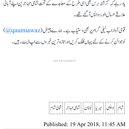
یاد رہے کہ گزشتہ برس بھی اسی طرح کے معاہدے کے تحت شامی مہاجرین اپنے آبائی
علاقے عسال الورد واپس آگئے تھے۔
قومی آواز اب ٹیلی گرام پر بھی دستیاب ہے۔ ہمارے چینل (
qaumiawaz@
)
کو جوائن کرنے کے لئے یہاں کلک کریں اور تازہ ترین خبروں سے اپ ڈیٹ رہیں۔
ADVERTISEMENT
شام
واپسی
سیریا
لبنان
شامی مہاجر
شمالی شام
Published: 19 Apr 2018, 11:45 AM