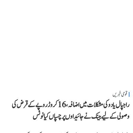
قومی خبریں
راجپال یادو کی مشکلات میں اضافہ، 16 کروڑ روپے کے قرض کی
وصولی کے لیے بینک نے جائیداوں پر چسپاں کیا نوٹس