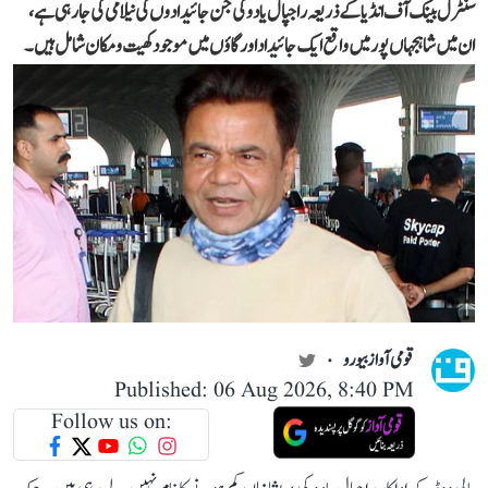
سنٹرل بینک آف انڈیا کے ذریعہ راجپال یادو کی جن جائیدادوں کی نیلامی کی جا رہی ہے،
ان میں شاہجہاں پور میں واقع ایک جائیداد اور گاؤں میں موجود کھیت و مکان شامل ہیں۔
قومی آواز بیورو
Published: 06 Aug 2026, 8:40 PM
Follow us on: