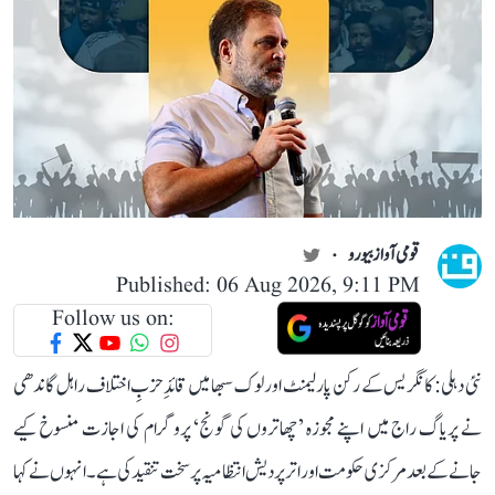
قومی آواز بیورو
Published: 06 Aug 2026, 9:11 PM
Follow us on:
نئی دہلی: کانگریس کے رکن پارلیمنٹ اور لوک سبھا میں قائدِ حزبِ اختلاف راہل گاندھی
نے پریاگ راج میں اپنے مجوزہ ’چھاتروں کی گونج‘ پروگرام کی اجازت منسوخ کیے
جانے کے بعد مرکزی حکومت اور اتر پردیش انتظامیہ پر سخت تنقید کی ہے۔ انہوں نے کہا