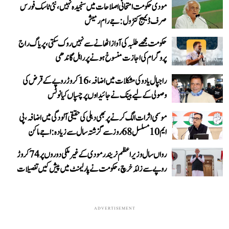
مودی حکومت امتحانی اصلاحات میں سنجیدہ نہیں، نئی ٹاسک فورس
صرف ڈیمیج کنٹرول: جے رام رمیش
حکومت مجھے طلبہ کی آواز اٹھانے سے نہیں روک سکتی، پریاگ راج
پروگرام کی اجازت منسوخ ہونے پر راہل گاندھی
راجپال یادو کی مشکلات میں اضافہ، 16 کروڑ روپے کے قرض کی
وصولی کے لیے بینک نے جائیداوں پر چسپاں کیا نوٹس
موسمی اثرات الگ کرنے پر بھی دہلی کی حقیقی آلودگی میں اضافہ، پی
ایم 10 مسلسل 68 روز سے گزشتہ سال سے زیادہ: اجے ماکن
رواں سال وزیر اعظم نریندر مودی کے غیر ملکی دوروں پر 74 کروڑ
روپے سے زائد خرچ، حکومت نے پارلیمنٹ میں پیش کیں تفصیلات
ADVERTISEMENT