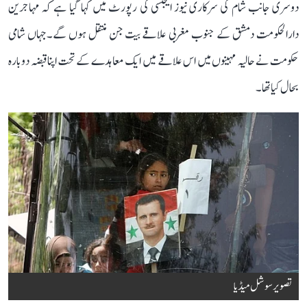
دوسری جانب شام کی سرکاری نیوز ایجنسی کی رپورٹ میں کہا گیا ہے کہ مہاجرین
دارالحکومت دمشق کے جنوب مغربی علاقے بیت جن منتقل ہوں گے۔جہاں شامی
حکومت نے حالیہ مہینوں میں اس علاقے میں ایک معاہدے کے تحت اپنا قبضہ دوبارہ
بحال کیا تھا۔
تصویر سوشل میڈیا