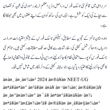
سربراہی میں قائم نئی ٹاسک فورس دراصل وزیر اعظم نریندر مودی کی شبیہ کو نقصان
سے بچانے کی ایک کوشش ہے، جبکہ ان کی ساکھ کو ان کے اپنے حلقوں میں بھی جھٹکا لگا
ہے۔
ہندوستان ٹائمز کے تجزیہ کے مطابق، نیلیکنی ٹاسک فورس کے بیشتر اختیارات اور ذمہ
داریاں رادھاکرشنن کمیٹی کی سفارشات سے کافی حد تک مطابقت رکھتی ہیں۔ تاہم نئی
ٹاسک فورس کو پورے امتحانی نظام کا جائزہ لینے اور این ٹی اے کے قانونی و انتظامی ڈھانچے
کا بھی جائزہ لینے کا اختیار دیا گیا ہے، جو سابقہ کمیٹی کے دائرۂ کار میں شامل نہیں تھا۔
à¤à¤¸ à¤¸à¤¾à¤² 2024 à¤®à¥à¤ NEET-UG
à¤ªà¥à¤ªà¤° à¤²à¥à¤ à¤à¥ à¤¬à¤¾à¤¦ à¤®à¥à¤¦à¥
à¤¸à¤°à¤à¤¾à¤° à¤¨à¥ à¤ªà¤°à¥à¤à¥à¤·à¤¾
à¤ªà¥à¤°à¤£à¤¾à¤²à¥ à¤®à¥à¤ à¤¸à¥à¤§à¤¾à¤°