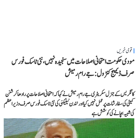
قومی خبریں
مودی حکومت امتحانی اصلاحات میں سنجیدہ نہیں، نئی ٹاسک فورس
صرف ڈیمیج کنٹرول: جے رام رمیش
کانگریس کے جنرل سکریٹری جے رام رمیش نے کہا کہ امتحانی اصلاحات پر رادھاکرشنن
کمیٹی کی سفارشات پر عمل نہیں کیا اور نندن نیلیکنی کی نئی ٹاسک فورس صرف وزیر اعظم
کی شبیہ بچانے کی کوشش ہے