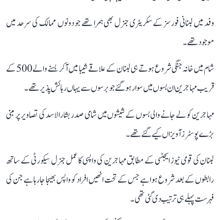
وفد میں لبنانی فورسز کے سکریٹری جنرل بھی ہمرا تھے جو دونوں ممالک کی سرحد میں
موجود تھے۔
شام میں خانہ جنگی شروع ہوتے ہی لبنان کے علاقے شیبا میں آکر بسنے والے 500 کے
قریب مہاجرین ان بسوں میں سوار ہوگئے جو برسوں سے یہاں رہائش پذیر تھے۔
مہاجرین کو لے جانے والی بسوں کے شیشوں میں شامی صدر بشارالاسد کی تصاویر پر مبنی
بڑے پوسٹرز آویزاں کیے گئے تھے۔
لبنان کی قومی نیوز ایجنسی کے مطابق مہاجرین کی واپسی کا عمل جنرل سیکورٹی کے ساتھ
رابطوں کے بعد شروع ہوا ہے جس کے تحت انھیں افراد کو واپس بھیجا جارہا ہے جن کی
فہرست پہلے ہی ترتیب دی گئی تھی۔