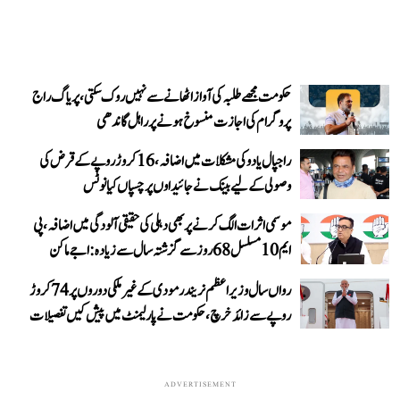
حکومت مجھے طلبہ کی آواز اٹھانے سے نہیں روک سکتی، پریاگ راج
پروگرام کی اجازت منسوخ ہونے پر راہل گاندھی
راجپال یادو کی مشکلات میں اضافہ، 16 کروڑ روپے کے قرض کی
وصولی کے لیے بینک نے جائیداوں پر چسپاں کیا نوٹس
موسمی اثرات الگ کرنے پر بھی دہلی کی حقیقی آلودگی میں اضافہ، پی
ایم 10 مسلسل 68 روز سے گزشتہ سال سے زیادہ: اجے ماکن
رواں سال وزیر اعظم نریندر مودی کے غیر ملکی دوروں پر 74 کروڑ
روپے سے زائد خرچ، حکومت نے پارلیمنٹ میں پیش کیں تفصیلات
ADVERTISEMENT