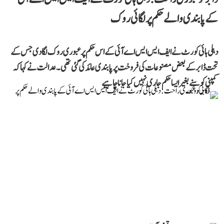
کے پابندی والے حکم پر لگائی روک
دہلی ہائی کورٹ نے ایف ایس ایس اے آئی کے اس حکم پر عبوری روک لگا دی جس کے
تحت ڈابر کے بعض مصنوعات کی فروخت پر پابندی عائد کی گئی تھی۔ عدالت نے کہا کہ
کمپنی کو سنے بغیر ایسا حکم جاری نہیں کیا جانا چاہیے