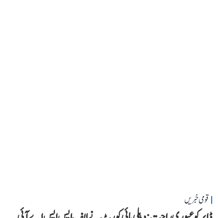
قومی خبریں
ڈابر کو عبوری راحت: دہلی ہائی کورٹ نے ایف ایس ایس اے آئی