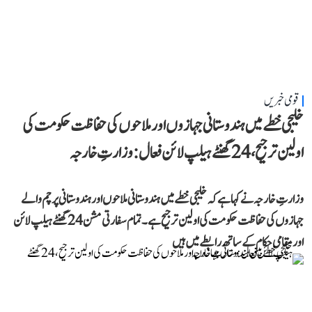
قومی خبریں
خلیجی خطے میں ہندوستانی جہازوں اور ملاحوں کی حفاظت حکومت کی
اولین ترجیح، 24 گھنٹے ہیلپ لائن فعال: وزارتِ خارجہ
وزارتِ خارجہ نے کہا ہے کہ خلیجی خطے میں ہندوستانی ملاحوں اور ہندوستانی پرچم والے
جہازوں کی حفاظت حکومت کی اولین ترجیح ہے۔ تمام سفارتی مشن 24 گھنٹے ہیلپ لائن
اور مقامی حکام کے ساتھ رابطے میں ہیں