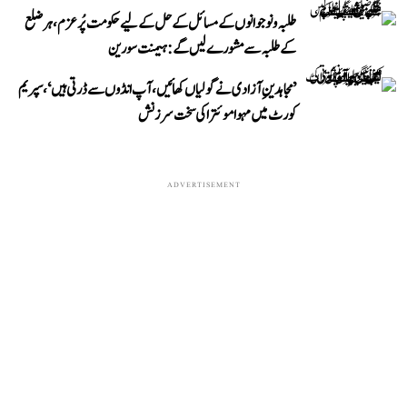
طلبہ و نوجوانوں کے مسائل کے حل کے لیے حکومت پُرعزم، ہر ضلع
کے طلبہ سے مشورے لیں گے: ہیمنت سورین
’مجاہدینِ آزادی نے گولیاں کھائیں، آپ انڈوں سے ڈرتی ہیں‘، سپریم
کورٹ میں مہوا موئترا کی سخت سرزنش
ADVERTISEMENT