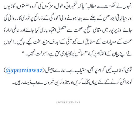
انہوں نے حکومت سے مطالبہ کیا کہ تعمیراتی دھول، سڑکوں کی گرد، صنعتوں، گاڑیوں
اور حیاتیاتی ایندھن کے جلنے سے پیدا ہونے والی آلودگی کے ذرائع پر فوری کارروائی کی
جائے، وزیرپور میں مقامی سطح پر صحت سے متعلق انتباہ جاری کیا جائے اور عالمی ادارۂ
صحت کے معیارات کے مطابق اے کیو آئی کے اہداف مزید سخت کیے جائیں۔ انہوں
نے اپنے بیان کے اختتام پر کہا، ’’سانس لینا بنیادی حق ہے، سہولت نہیں۔‘‘
قومی آواز اب ٹیلی گرام پر بھی دستیاب ہے۔ ہمارے چینل (
qaumiawaz@
)
کو جوائن کرنے کے لئے یہاں کلک کریں اور تازہ ترین خبروں سے اپ ڈیٹ رہیں۔
ADVERTISEMENT