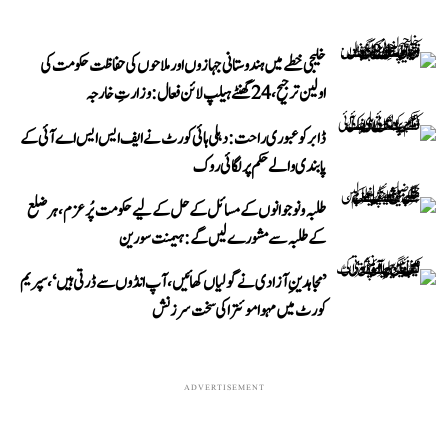
خلیجی خطے میں ہندوستانی جہازوں اور ملاحوں کی حفاظت حکومت کی
اولین ترجیح، 24 گھنٹے ہیلپ لائن فعال: وزارتِ خارجہ
ڈابر کو عبوری راحت: دہلی ہائی کورٹ نے ایف ایس ایس اے آئی کے
پابندی والے حکم پر لگائی روک
طلبہ و نوجوانوں کے مسائل کے حل کے لیے حکومت پُرعزم، ہر ضلع
کے طلبہ سے مشورے لیں گے: ہیمنت سورین
’مجاہدینِ آزادی نے گولیاں کھائیں، آپ انڈوں سے ڈرتی ہیں‘، سپریم
کورٹ میں مہوا موئترا کی سخت سرزنش
ADVERTISEMENT