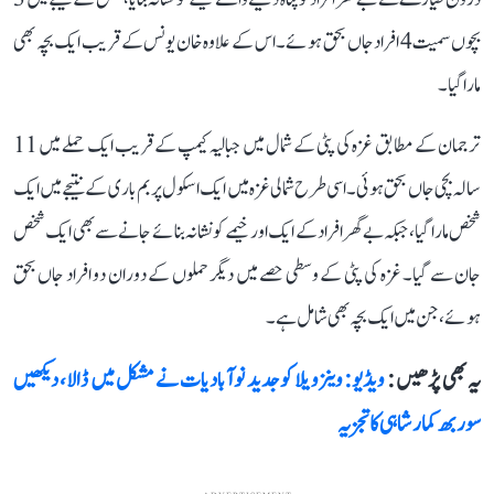
بچوں سمیت 4 افراد جاں بحق ہوئے۔ اس کے علاوہ خان یونس کے قریب ایک بچہ بھی
مارا گیا۔
ترجمان کے مطابق غزہ کی پٹی کے شمال میں جبالیہ کیمپ کے قریب ایک حملے میں 11
سالہ بچی جاں بحق ہوئی۔ اسی طرح شمالی غزہ میں ایک اسکول پر بم باری کے نتیجے میں ایک
شخص مارا گیا، جبکہ بے گھر افراد کے ایک اور خیمے کو نشانہ بنائے جانے سے بھی ایک شخص
جان سے گیا۔ غزہ کی پٹی کے وسطی حصے میں دیگر حملوں کے دوران دو افراد جاں بحق
ہوئے، جن میں ایک بچہ بھی شامل ہے۔
یہ بھی پڑھیں :
ویڈیو: وینزویلا کو جدید نوآبادیات نے مشکل میں ڈالا، دیکھیں
سوربھ کمار شاہی کا تجزیہ