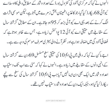
انہوں نے کہا کہ مرکزی آلودگی کنٹرول بورڈ کے اعداد و شمار کے مطابق دہلی کا اوسط اے
کیو آئی 68 ریکارڈ کیا گیا، جو کاغذ پر اطمینان بخش زمرے میں آتا ہے، لیکن موسمی اثرات
الگ کرنے کے بعد یہی اے کیو آئی بڑھ کر 95 ہو جاتا ہے۔ ان کے مطابق گزشتہ سال
کے مقابلے میں حقیقی اے کیو آئی 12 پوائنٹس زیادہ ہے، جس سے ظاہر ہوتا ہے کہ
فضائی آلودگی میں اضافہ ہوا ہے اور نظر آنے والی بہتری صرف موسم کی وجہ سے ہے۔
اجے ماکن نے کہا کہ دہلی میں پی ایم 10 کی حقیقی سطح مسلسل 69 دن سے گزشتہ سال
کے انہی دنوں کے مقابلے میں زیادہ ہے۔ انہوں نے کہا کہ مئی سے اب تک دستیاب
اعداد و شمار میں ایک بھی دن ایسا نہیں آیا جب پی ایم 10 گزشتہ سال کی سطح سے نیچے
ریکارڈ کیا گیا ہو، جبکہ ایک دن کے اعداد و شمار دستیاب نہیں تھے۔
ADVERTISEMENT