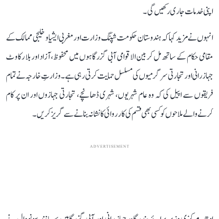
اپنی خدمات جاری رکھیں گی۔
انہوں نے مزید کہا کہ ہندوستان حکومت شپنگ وزارت اور مغربی ایشیا و خلیجی ممالک کے
مقامی حکام کے ساتھ مل کر بین الاقوامی آبی گزرگاہوں میں محفوظ، آزاد اور بلا رکاوٹ
جہاز رانی اور تجارتی سرگرمیوں کی مسلسل حمایت کرتی رہی ہے۔ وزارتِ خارجہ نے تمام
فریقوں سے اپیل کی کہ وہ عام شہریوں، شہری ڈھانچے، تجارتی جہازوں اور ان پر کام
کرنے والے ملاحوں کو کسی بھی قسم کی کارروائی کا نشانہ بنانے سے گریز کریں۔
ADVERTISEMENT