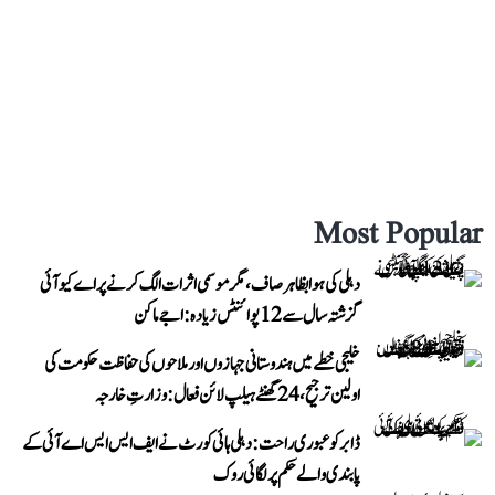
Most Popular
دہلی کی ہوا بظاہر صاف، مگر موسمی اثرات الگ کرنے پر اے کیو آئی
گزشتہ سال سے 12 پوائنٹس زیادہ: اجے ماکن
خلیجی خطے میں ہندوستانی جہازوں اور ملاحوں کی حفاظت حکومت کی
اولین ترجیح، 24 گھنٹے ہیلپ لائن فعال: وزارتِ خارجہ
ڈابر کو عبوری راحت: دہلی ہائی کورٹ نے ایف ایس ایس اے آئی کے
پابندی والے حکم پر لگائی روک