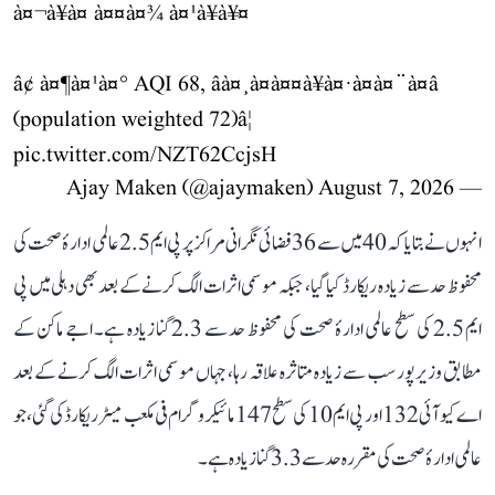
à¤¬à¥à¤ à¤¤à¤¾ à¤¹à¥à¥¤
â¢ à¤¶à¤¹à¤° AQI 68, âà¤¸à¤à¤¤à¥à¤·à¤à¤¨à¤â
(population weighted 72)â¦
pic.twitter.com/NZT62CcjsH
August 7, 2026
— Ajay Maken (@ajaymaken)
انہوں نے بتایا کہ 40 میں سے 36 فضائی نگرانی مراکز پر پی ایم 2.5 عالمی ادارۂ صحت کی
محفوظ حد سے زیادہ ریکارڈ کیا گیا، جبکہ موسمی اثرات الگ کرنے کے بعد بھی دہلی میں پی
ایم 2.5 کی سطح عالمی ادارۂ صحت کی محفوظ حد سے 2.3 گنا زیادہ ہے۔ اجے ماکن کے
مطابق وزیرپور سب سے زیادہ متاثرہ علاقہ رہا، جہاں موسمی اثرات الگ کرنے کے بعد
اے کیو آئی 132 اور پی ایم 10 کی سطح 147 مائیکروگرام فی مکعب میٹر ریکارڈ کی گئی، جو
عالمی ادارۂ صحت کی مقررہ حد سے 3.3 گنا زیادہ ہے۔