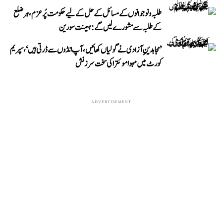
طلبہ و نوجوانوں کے مسائل کے حل کے لیے حکومت پُرعزم، ہر ضلع
کے طلبہ سے مشورے لیں گے: ہیمنت سورین
’مجاہدینِ آزادی نے گولیاں کھائیں، آپ انڈوں سے ڈرتی ہیں‘، سپریم
کورٹ میں مہوا موئترا کی سخت سرزنش
ADVERTISEMENT