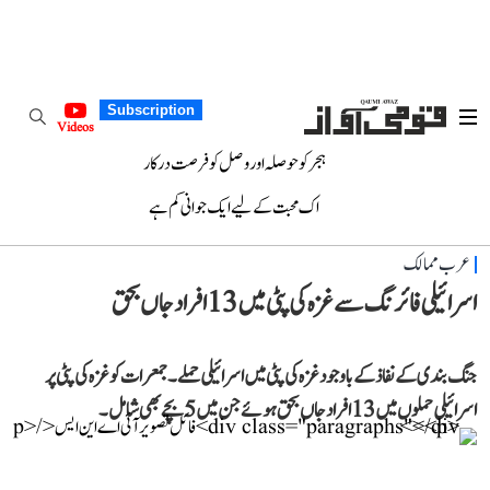
Subscription
Videos
ہجر کو حوصلہ اور وصل کو فرصت درکار
اک محبت کے لیے ایک جوانی کم ہے
عرب ممالک
اسرائیلی فائرنگ سے غزہ کی پٹی میں 13 افراد جاں بحق
جنگ بندی کے نفاذ کے باوجود غزہ کی پٹی میں اسرائیلی حملے۔ جمعرات کو غزہ کی پٹی پر
اسرائیلی حملوں میں 13 افراد جاں بحق ہوئے جن میں 5 بچے بھی شامل۔