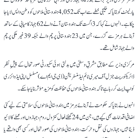
ادھر مرکزی وزیر برائے بندرگاہ، جہاز رانی اور آبی گزرگاہیں سربانند سونووال نے
پارلیمنٹ کو بتایا کہ خلیجی خطے سے اب تک 4,052 ہندوستانی ملاحوں کو وطن واپس لایا جا
چکا ہے۔ انہوں نے کہا کہ 3 اگست تک ہندوستان آنے والے 62 جہاز کامیابی کے ساتھ
آبنائے ہرمز سے گزرے، جن میں 23 ہندوستانی پرچم والے جبکہ 39 غیر ملکی پرچم
والے جہاز شامل تھے۔
مرکزی وزیر کے مطابق مشرقِ وسطیٰ میں بدلتی ہوئی سکیورٹی صورتحال کے پیشِ نظر
ڈائریکٹوریٹ جنرل آف میری ٹائم ایڈمنسٹریشن (ڈی جی ایم اے) مسلسل اپنی ایڈوائزری
کو اپ ڈیٹ کر رہا ہے تاکہ ہندوستانی ملاحوں کی حفاظت کو مزید مؤثر بنایا جا سکے۔
انہوں نے بتایا کہ حکومت نے آبنائے ہرمز میں ہندوستانی ملاحوں کی سلامتی کے لیے کئی
اضافی اقدامات بھی کیے ہیں، جن میں 24 گھنٹے فعال کنٹرول روم، جہازوں اور عملے کا لائیو
ڈیٹا بیس، جہازوں کی نقل و حرکت، ہندوستانی ملاحوں کی صورتحال اور کسی بھی واقعے یا