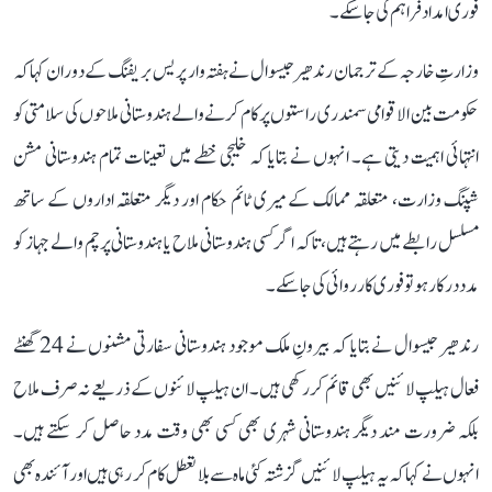
فوری امداد فراہم کی جا سکے۔
وزارتِ خارجہ کے ترجمان رندھیر جیسوال نے ہفتہ وار پریس بریفنگ کے دوران کہا کہ
حکومت بین الاقوامی سمندری راستوں پر کام کرنے والے ہندوستانی ملاحوں کی سلامتی کو
انتہائی اہمیت دیتی ہے۔ انہوں نے بتایا کہ خلیجی خطے میں تعینات تمام ہندوستانی مشن
شپنگ وزارت، متعلقہ ممالک کے میری ٹائم حکام اور دیگر متعلقہ اداروں کے ساتھ
مسلسل رابطے میں رہتے ہیں، تاکہ اگر کسی ہندوستانی ملاح یا ہندوستانی پرچم والے جہاز کو
مدد درکار ہو تو فوری کارروائی کی جا سکے۔
رندھیر جیسوال نے بتایا کہ بیرونِ ملک موجود ہندوستانی سفارتی مشنوں نے 24 گھنٹے
فعال ہیلپ لائنیں بھی قائم کر رکھی ہیں۔ ان ہیلپ لائنوں کے ذریعے نہ صرف ملاح
بلکہ ضرورت مند دیگر ہندوستانی شہری بھی کسی بھی وقت مدد حاصل کر سکتے ہیں۔
انہوں نے کہا کہ یہ ہیلپ لائنیں گزشتہ کئی ماہ سے بلا تعطل کام کر رہی ہیں اور آئندہ بھی