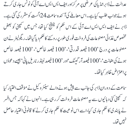
عدالت نے ڈابر انڈیا کی عرضی پر مرکز اور ایف ایس ایس اے آئی کو نوٹس جاری کرتے
ہوئے جواب طلب کیا ہے۔ اس معاملے کی آئندہ سماعت 24 اگست کو مقرر کی گئی ہے۔
ڈابر نے ایف ایس ایس اے آئی کے اس حکم کو چیلنج کیا تھا، جس میں کمپنی کو بعض
مخصوص غذائی مصنوعات کی فروخت فوری طور پر روکنے کا حکم دیا گیا تھا۔ ریگولیٹر نے ان
مصنوعات پر درج ’100 فیصد قدرتی‘، ’100 فیصد خالص‘، ’100 فیصد خالص
ہونے کی ضمانت‘، ’100 فیصد آرگینک‘ اور ’100 فیصد ٹینڈر ناریل پانی‘ جیسے دعوؤں
پر اعتراض ظاہر کیا تھا۔
سماعت کے دوران ڈابر کی جانب سے پیش ہونے والے سینئر وکیل نے مؤقف اختیار کیا
کہ کمپنی کئی دہائیوں سے یہ مصنوعات فروخت کر رہی ہے۔ انہوں نے کہا کہ جس افسر
نے پابندی کا حکم جاری کیا، اسے اس نوعیت کا حکم جاری کرنے کا قانونی اختیار حاصل
نہیں تھا۔