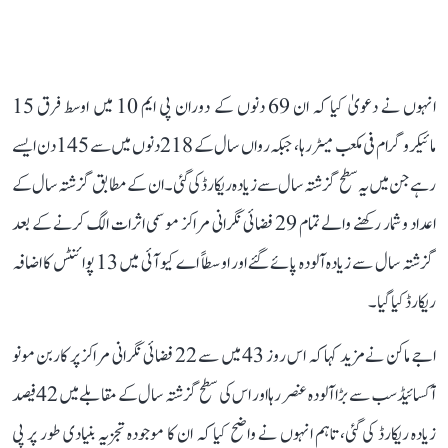
انہوں نے دعویٰ کیا کہ ان 69 دنوں کے دوران پی ایم 10 میں اوسط فرق 15
مائیکروگرام فی مکعب میٹر رہا، جبکہ رواں سال کے 218 دنوں میں سے 145 دن ایسے
رہے جن میں یہ سطح گزشتہ سال سے زیادہ ریکارڈ کی گئی۔ ان کے مطابق گزشتہ سال کے
اعداد و شمار رکھنے والے تمام 29 فضائی نگرانی مراکز موسمی اثرات الگ کرنے کے بعد
گزشتہ سال سے زیادہ آلودہ پائے گئے اور اوسطاً اے کیو آئی میں 13 پوائنٹس کا اضافہ
ریکارڈ کیا گیا۔
اجے ماکن نے مزید کہا کہ اس روز 43 میں سے 22 فضائی نگرانی مراکز پر کاربن مونو
آکسائیڈ سب سے بڑا آلودہ عنصر رہا اور اس کی سطح گزشتہ سال کے مقابلے میں 42 فیصد
زیادہ ریکارڈ کی گئی، تاہم انہوں نے واضح کیا کہ ان کا موجودہ تجزیہ بنیادی طور پر پی