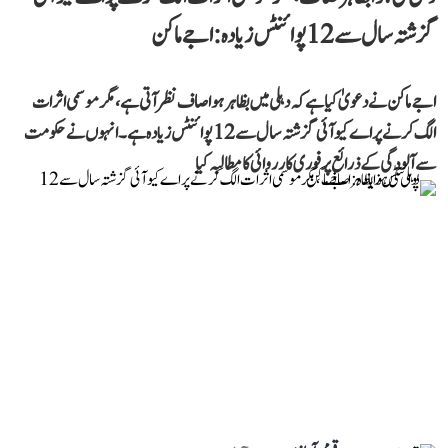
گزشتہ سال سے 12 پوائنٹس زیادہ: اجے ماکن
اجے ماکن نے دعویٰ کیا ہے کہ دہلی میں بظاہر ہوا صاف نظر آتی ہے، مگر موسمی اثرات
الگ کرنے پر اے کیو آئی گزشتہ سال سے 12 پوائنٹس زیادہ ہے۔ انہوں نے حکومت
سے آلودگی کے ذرائع پر فوری کارروائی کا مطالبہ کیا