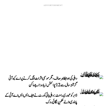
ADVERTISEMENT
دہلی کی ہوا بظاہر صاف، مگر موسمی اثرات الگ کرنے پر اے کیو آئی
گزشتہ سال سے 12 پوائنٹس زیادہ: اجے ماکن
ڈابر کو عبوری راحت: دہلی ہائی کورٹ نے ایف ایس ایس اے آئی کے
پابندی والے حکم پر لگائی روک