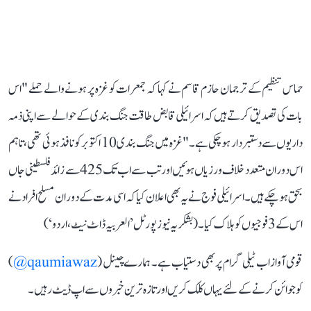
حماس تنظیم کے ترجمان حازم قاسم نے کہا کہ جمعرات کو غزہ پر ہونے والے حملے "اس
بات کی تصدیق کرتے ہیں کہ اسرائیلی قابض طاقت جنگ بندی کے حوالے سے اپنی ذمہ
داریوں سے دستبردار ہو چکی ہے۔" غزہ میں جنگ بندی 10 اکتوبر کو نافذ ہوئی تھی، تاہم
اس دوران متعدد خلاف ورزیاں ہوئیں اور تب سے اب تک 425 سے زائد فلسطینی جاں
بحق ہو چکے ہیں۔ اسرائیلی فوج نے یہ بھی اعلان کیا کہ اسی مدت کے دوران مسلح افراد نے
اس کے 3 فوجیوں کو ہلاک کیا۔ (بشکریہ نیوز پورٹل ’العربیہ ڈاٹ نیٹ، اردو‘)
قومی آواز اب ٹیلی گرام پر بھی دستیاب ہے۔ ہمارے چینل (
qaumiawaz@
)
کو جوائن کرنے کے لئے یہاں کلک کریں اور تازہ ترین خبروں سے اپ ڈیٹ رہیں۔