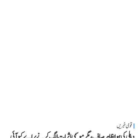
قومی خبریں
دہلی کی ہوا بظاہر صاف، مگر موسمی اثرات الگ کرنے پر اے کیو آئی