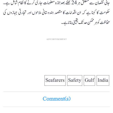
جانی نقصان سے متعلق ہر 24 گھنٹے بعد تازہ معلومات جاری کرنے کا نظام شامل ہے۔
حکومت کا کہنا ہے کہ ان اقدامات کا مقصد ہندوستانی ملاحوں اور تجارتی جہازوں کی
حفاظت کو ہر ممکن حد تک یقینی بنانا ہے۔
ADVERTISEMENT
Seafarers
Safety
Gulf
India
Comment(s)