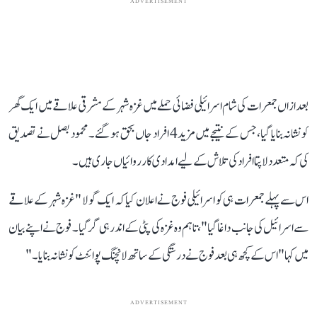
ADVERTISEMENT
بعد ازاں جمعرات کی شام اسرائیلی فضائی حملے میں غزہ شہر کے مشرقی علاقے میں ایک گھر
کو نشانہ بنایا گیا، جس کے نتیجے میں مزید 4 افراد جاں بحق ہو گئے۔ محمود بصل نے تصدیق
کی کہ متعدد لا پتا افراد کی تلاش کے لیے امدادی کارروائیاں جاری ہیں۔
اس سے پہلے جمعرات ہی کو اسرائیلی فوج نے اعلان کیا کہ ایک گولا "غزہ شہر کے علاقے
سے اسرائیل کی جانب داغا گیا"، تاہم وہ غزہ کی پٹی کے اندر ہی گر گیا۔ فوج نے اپنے بیان
میں کہا "اس کے کچھ ہی بعد فوج نے درستگی کے ساتھ لانچنگ پوائنٹ کو نشانہ بنایا۔"
ADVERTISEMENT