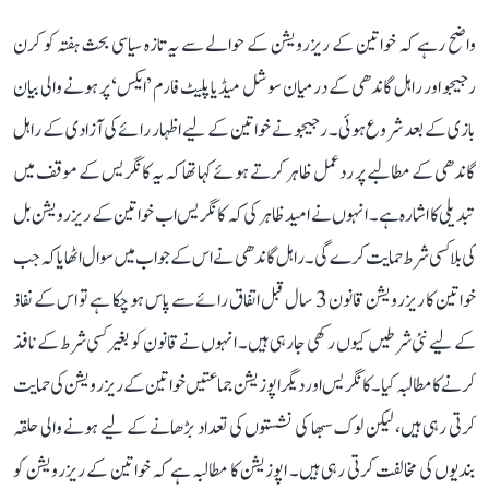
واضح رہے کہ خواتین کے ریزرویشن کے حوالے سے یہ تازہ سیاسی بحث ہفتہ کو کرن
رجیجو اور راہل گاندھی کے درمیان سوشل میڈیا پلیٹ فارم ’ایکس‘ پر ہونے والی بیان
بازی کے بعد شروع ہوئی۔ رجیجو نے خواتین کے لیے اظہار رائے کی آزادی کے راہل
گاندھی کے مطالبے پر ردعمل ظاہر کرتے ہوئے کہا تھا کہ یہ کانگریس کے موقف میں
تبدیلی کا اشارہ ہے۔ انہوں نے امید ظاہر کی کہ کانگریس اب خواتین کے ریزرویشن بل
کی بلا کسی شرط حمایت کرے گی۔ راہل گاندھی نے اس کے جواب میں سوال اٹھایا کہ جب
خواتین کا ریزرویشن قانون 3 سال قبل اتفاق رائے سے پاس ہو چکا ہے تو اس کے نفاذ
کے لیے نئی شرطیں کیوں رکھی جا رہی ہیں۔ انہوں نے قانون کو بغیر کسی شرط کے نافذ
کرنے کا مطالبہ کیا۔ کانگریس اور دیگر اپوزیشن جماعتیں خواتین کے ریزرویشن کی حمایت
کرتی رہی ہیں، لیکن لوک سبھا کی نشستوں کی تعداد بڑھانے کے لیے ہونے والی حلقہ
بندیوں کی مخالفت کرتی رہی ہیں۔ اپوزیشن کا مطالبہ ہے کہ خواتین کے ریزرویشن کو