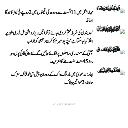
مہاراشٹر میں 11 اگست سے دودھ کی قیمتوں میں 2 روپے فی لیٹر کا ہوگا
اضافہ
’حد بندی کی شرط ختم کر دی جائے تو خواتین ریزرویشن بل فوری طور پر
نافذ کیا جا سکتا ہے‘، پی چدمبرم کا کرن رجیجو کو جواب
چنئی کے سمندری ساحلوں پر لگائے جائیں گے نئے وائی فائی پول، ہر
روز 45 منٹ مفت ملے گا انٹرنیٹ
بہار: مدھوبنی میں مارننگ واک کے دوران پیش آیا خوفناک سڑک
حادثہ، 3 خواتین ہلاک
ADVERTISEMENT