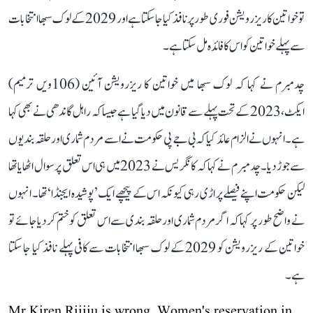
تو خواتین کا ریزرویشن فوری طور پر نافذ کیا جا سکتا ہے اور 2029 کے لوک سبھا انتخابات
سے پہلے خواتین کو اس کا فائدہ مل سکتا ہے۔
چدمبرم نے کہا کہ لوک سبھا میں خواتین کا ریزرویشن آئین (106ویں ترمیم)
ایکٹ، 2023 کے تحت پہلے سے قانون میں دیا گیا ہے جیسا کہ راہل گاندھی نے بھی کہا
ہے۔ انہوں نے الزام عائد کیا کہ بی جے پی حکومت نے اسے مردم شماری اور حلقہ بندیوں
سے جوڑ دیا۔ چدمبرم نے کہا کہ کانگریس نے 2023 میں ہی اس تعلق پر سوال اٹھایا تھا
لیکن حکومت اپنے فیصلے پر اڑی رہی کیونکہ اس کے پیچھے ایک ’پوشیدہ ایجنڈا‘ تھا۔ انہوں
نے واضح طور پر کہا کہ اگر مردم شماری اور حلقہ بندی سے اس تعلق کو ختم کر دیا جائے تو
خواتین کے ریزرویشن کو 2029 کے لوک سبھا انتخابات سے کافی پہلے نافذ کیا جا سکتا
ہے۔
Mr Kiren Rijiju is wrong. Women's reservation in