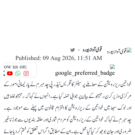
قومی آواز بیورو
Published: 09 Aug 2026, 11:51 AM
llow us on:
خواتین ریزرویشن کے معاملے پر سینئر کانگریس لیڈر پی چدمبرم نے پارلیمانی امور کے
مرکزی وزیر کرن رجیجو کے بیان پر جوابی حملہ کیا ہے۔ انہوں نے کہا کہ رجیجو غلط ہیں
اور لوک سبھا میں خواتین کے ریزرویشن کا التزام قانون میں پہلے سے موجود ہے۔
چدمبرم نے کہا کہ خواتین کے ریزرویشن کو مردم شماری اور حلقہ بندیوں سے جوڑنا غیر
ضروری اور جان بوجھ کر کیا گیا عمل ہے۔ ان کے مطابق اگر اس تعلق کو ختم کر دیا جائے