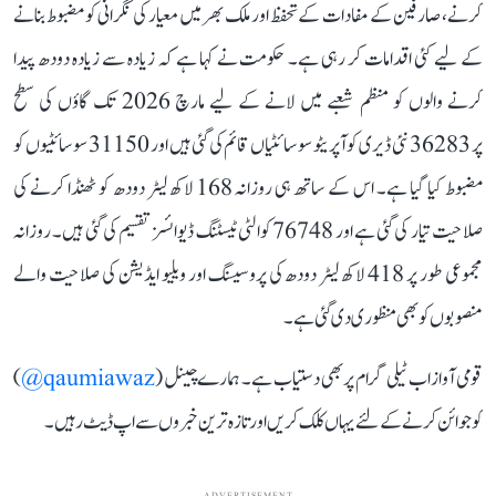
کرنے، صارفین کے مفادات کے تحفظ اور ملک بھر میں معیار کی نگرانی کو مضبوط بنانے
کے لیے کئی اقدامات کر رہی ہے۔ حکومت نے کہا ہے کہ زیادہ سے زیادہ دودھ پیدا
کرنے والوں کو منظم شعبے میں لانے کے لیے مارچ 2026 تک گاؤں کی سطح
پر 36283 نئی ڈیری کوآپریٹو سوسائٹیاں قائم کی گئی ہیں اور 31150 سوسائٹیوں کو
مضبوط کیا گیا ہے۔ اس کے ساتھ ہی روزانہ 168 لاکھ لیٹر دودھ کو ٹھنڈا کرنے کی
صلاحیت تیار کی گئی ہے اور 76748 کوالٹی ٹیسٹنگ ڈیوائسز تقسیم کی گئی ہیں۔ روزانہ
مجموعی طور پر 418 لاکھ لیٹر دودھ کی پروسیسنگ اور ویلیو ایڈیشن کی صلاحیت والے
منصوبوں کو بھی منظوری دی گئی ہے۔
قومی آواز اب ٹیلی گرام پر بھی دستیاب ہے۔ ہمارے چینل (
qaumiawaz@
)
کو جوائن کرنے کے لئے یہاں کلک کریں اور تازہ ترین خبروں سے اپ ڈیٹ رہیں۔