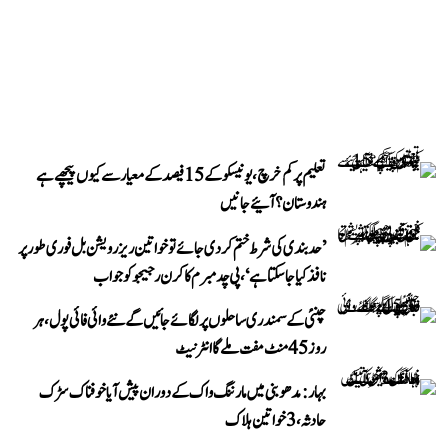
تعلیم پر کم خرچ، یونیسکو کے 15 فیصد کے معیار سے کیوں پیچھے ہے
ہندوستان؟ آئیے جانیں
’حد بندی کی شرط ختم کر دی جائے تو خواتین ریزرویشن بل فوری طور پر
نافذ کیا جا سکتا ہے‘، پی چدمبرم کا کرن رجیجو کو جواب
چنئی کے سمندری ساحلوں پر لگائے جائیں گے نئے وائی فائی پول، ہر
روز 45 منٹ مفت ملے گا انٹرنیٹ
بہار: مدھوبنی میں مارننگ واک کے دوران پیش آیا خوفناک سڑک
حادثہ، 3 خواتین ہلاک