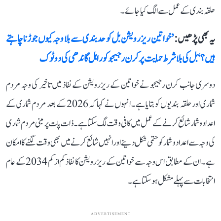
حلقہ بندی کے عمل سے الگ کیا جائے۔
یہ بھی پڑھیں :
’خواتین ریزرویشن بل کو حدبندی سے بلا وجہ کیوں جوڑنا چاہتے
ہیں؟‘ بل کی بلا شرط حمایت پر کرن رجیجو کو راہل گاندھی کی دوٹوک
دوسری جانب کرن رجیجو نے خواتین کے ریزرویشن کے نفاذ میں تاخیر کی وجہ مردم
شماری اور حلقہ بندیوں کو بتایا ہے۔ انہوں نے کہا کہ 2026 کے بعد مردم شماری کے
اعداد و شمار شائع کرنے کے عمل میں کافی وقت لگ سکتا ہے۔ ذات پات پر مبنی مردم شماری
کی وجہ سے اعداد و شمار کو حتمی شکل دینے اور انہیں شائع کرنے میں بھی وقت لگنے کا امکان
ہے۔ ان کے مطابق اس وجہ سے خواتین کے ریزرویشن کا نفاذ کم از کم 2034 کے عام
انتخابات سے پہلے مشکل ہو سکتا ہے۔
ADVERTISEMENT