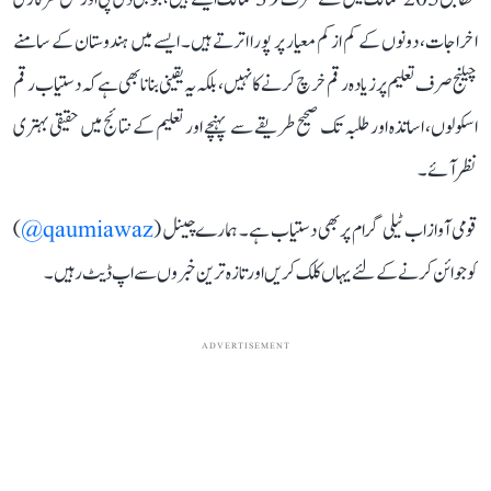
اخراجات، دونوں کے کم از کم معیار پر پورا اترتے ہیں۔ ایسے میں ہندوستان کے سامنے
چیلنج صرف تعلیم پر زیادہ رقم خرچ کرنے کا نہیں، بلکہ یہ یقینی بنانا بھی ہے کہ دستیاب رقم
اسکولوں، اساتذہ اور طلبہ تک صحیح طریقے سے پہنچے اور تعلیم کے نتائج میں حقیقی بہتری
نظر آئے۔
قومی آواز اب ٹیلی گرام پر بھی دستیاب ہے۔ ہمارے چینل (
qaumiawaz@
)
کو جوائن کرنے کے لئے یہاں کلک کریں اور تازہ ترین خبروں سے اپ ڈیٹ رہیں۔
ADVERTISEMENT