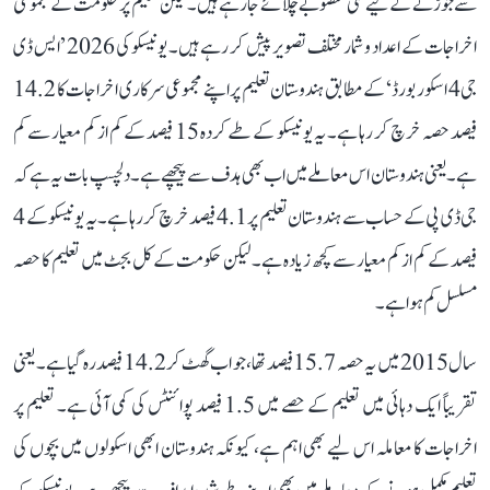
سے جوڑنے کے لیے کئی منصوبے چلائے جا رہے ہیں۔ لیکن تعلیم پر حکومت کے مجموعی
اخراجات کے اعداد و شمار مختلف تصویر پیش کر رہے ہیں۔ یونیسکو کی 2026 ’ایس ڈی
جی 4 اسکور بورڈ‘ کے مطابق ہندوستان تعلیم پر اپنے مجموعی سرکاری اخراجات کا 14.2
فیصد حصہ خرچ کر رہا ہے۔ یہ یونیسکو کے طے کردہ 15 فیصد کے کم از کم معیار سے کم
ہے۔ یعنی ہندوستان اس معاملے میں اب بھی ہدف سے پیچھے ہے۔ دلچسپ بات یہ ہے کہ
جی ڈی پی کے حساب سے ہندوستان تعلیم پر 4.1 فیصد خرچ کر رہا ہے۔ یہ یونیسکو کے 4
فیصد کے کم از کم معیار سے کچھ زیادہ ہے۔ لیکن حکومت کے کل بجٹ میں تعلیم کا حصہ
مسلسل کم ہوا ہے۔
سال 2015 میں یہ حصہ 15.7 فیصد تھا، جو اب گھٹ کر 14.2 فیصد رہ گیا ہے۔ یعنی
تقریباً ایک دہائی میں تعلیم کے حصے میں 1.5 فیصد پوائنٹس کی کمی آئی ہے۔ تعلیم پر
اخراجات کا معاملہ اس لیے بھی اہم ہے، کیونکہ ہندوستان ابھی اسکولوں میں بچوں کی