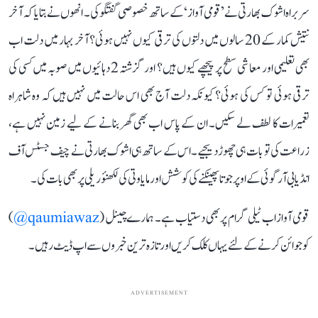
سربراہ اشوک بھارتی نے ’قومی آواز‘ کے ساتھ خصوصی گفتگو کی۔ انھوں نے بتایا کہ آخر
نتیش کمار کے 20 سالوں میں دلتوں کی ترقی کیوں نہیں ہوئی؟ آخر بہار میں دلت اب
بھی تعلیمی اور معاشی سطح پر پیچھے کیوں ہیں؟ اور گزشتہ 2 دہائیوں میں صوبہ میں کسی کی
ترقی ہوئی تو کس کی ہوئی؟ کیونکہ دلت آج بھی اس حالت میں نہیں ہیں کہ وہ شاہراہ
تعمیرات کا لطف لے سکیں۔ ان کے پاس اب بھی گھر بنانے کے لیے زمین نہیں ہے،
زراعت کی تو بات ہی چھوڑ دیجیے۔ اس کے ساتھ ہی اشوک بھارتی نے چیف جسٹس آف
انڈیا بی آر گوئی کے اوپر جوتا پھینکنے کی کوشش اور مایاوتی کی لکھنؤ ریلی پر بھی بات کی۔
قومی آواز اب ٹیلی گرام پر بھی دستیاب ہے۔ ہمارے چینل (
qaumiawaz@
)
کو جوائن کرنے کے لئے یہاں کلک کریں اور تازہ ترین خبروں سے اپ ڈیٹ رہیں۔
ADVERTISEMENT