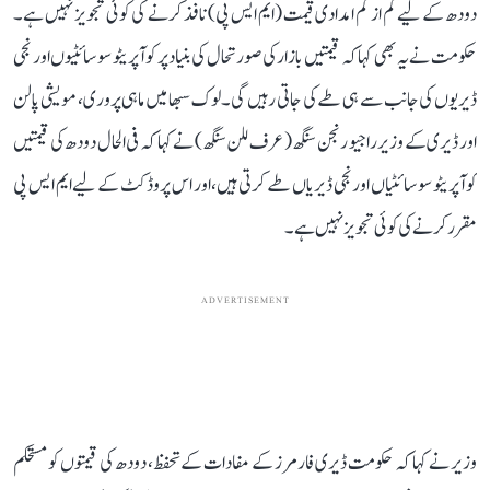
دودھ کے لیے کم از کم امدادی قیمت (ایم ایس پی) نافذ کرنے کی کوئی تجویز نہیں ہے۔
حکومت نے یہ بھی کہا کہ قیمتیں بازار کی صورتحال کی بنیاد پر کوآپریٹو سوسائٹیوں اور نجی
ڈیریوں کی جانب سے ہی طے کی جاتی رہیں گی۔ لوک سبھا میں ماہی پروری، مویشی پالن
اور ڈیری کے وزیر راجیو رنجن سنگھ (عرف للن سنگھ) نے کہا کہ فی الحال دودھ کی قیمتیں
کوآپریٹو سوسائٹیاں اور نجی ڈیریاں طے کرتی ہیں، اور اس پروڈکٹ کے لیے ایم ایس پی
مقرر کرنے کی کوئی تجویز نہیں ہے۔
ADVERTISEMENT
وزیر نے کہا کہ حکومت ڈیری فارمرز کے مفادات کے تحفظ، دودھ کی قیمتوں کو مستحکم