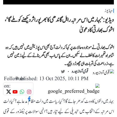
ویڈیوز
ویڈیو: ’بہار میں اس مرتبہ راہل گاندھی کا بھرپور اثر دیکھنے کو ملے گا‘،
اشوک بھارتی کا دعویٰ
اشوک بھارتی نے موجودہ حالات پر کہا کہ دلت آج بھی اس پوزیشن میں نہیں ہیں کہ وہ
شاہراہ تعمیرات کا لطف لے سکیں۔ ان کے پاس اب بھی گھر بنانے کے لیے زمین نہیں
ہے، زراعت کی تو بات ہی چھوڑ دیجیے۔
قومی آواز بیورو
Follow us
Published: 13 Oct 2025, 10:11 PM
on:
بہار میں دلتوں کا ووٹ کدھر جائے گا؟ کیا ریاست میں دلت مظالم مدعا ہے؟ کیا دلت
اس مرتبہ کے انتخاب میں تبدیلی کے لیے تیار ہیں؟ انہی سوالات پر نیکڈور کے قومی