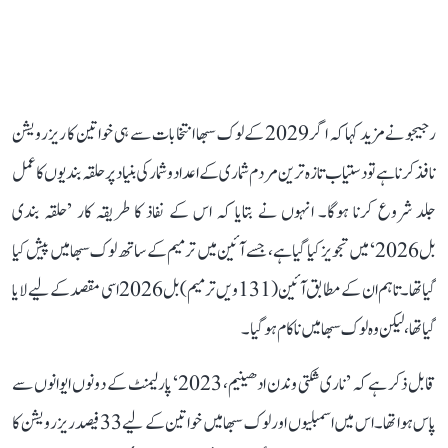
رجیجو نے مزید کہا کہ اگر 2029 کے لوک سبھا انتخابات سے ہی خواتین کا ریزرویشن
نافذ کرنا ہے تو دستیاب تازہ ترین مردم شماری کے اعداد و شمار کی بنیاد پر حلقہ بندیوں کا عمل
جلد شروع کرنا ہوگا۔ انہوں نے بتایا کہ اس کے نفاذ کا طریقہ کار ’حلقہ بندی
بل 2026‘ میں تجویز کیا گیا ہے، جسے آئین میں ترمیم کے ساتھ لوک سبھا میں پیش کیا
گیا تھا۔ تاہم ان کے مطابق آئین (131ویں ترمیم) بل 2026 اسی مقصد کے لیے لایا
گیا تھا، لیکن وہ لوک سبھا میں ناکام ہو گیا۔
قابل ذکر ہے کہ ’ناری شکتی وندن ادھینیم، 2023‘ پارلیمنٹ کے دونوں ایوانوں سے
پاس ہوا تھا۔ اس میں اسمبلیوں اور لوک سبھا میں خواتین کے لیے 33 فیصد ریزرویشن کا