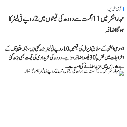
قومی خبریں
مہاراشٹر میں 11 اگست سے دودھ کی قیمتوں میں 2 روپے فی لیٹر کا
ہوگا اضافہ
ایسوسی ایشن کے مطابق ڈیزل کی قیمتیں 10 روپے فی لیٹر بڑھ گئی ہیں، جبکہ پیکیجنگ کے
اخراجات میں تقریباً 30 فیصد اضافہ ہوا ہے۔ دودھ کی خریداری کی قیمت بھی بڑھ گئی
ہے، اور اس میں مزید اضافے کی امید ہے۔