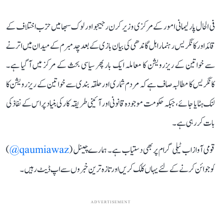
فی الحال پارلیمانی امور کے مرکزی وزیر کرن رجیجو اور لوک سبھا میں حزب اختلاف کے
قائد اور کانگریس رہنما راہل گاندھی کی بیان بازی کے بعد چدمبرم کے میدان میں اترنے
سے خواتین کے ریزرویشن کا معاملہ ایک بار پھر سیاسی بحث کے مرکز میں آ گیا ہے۔
کانگریس کا مطالبہ صاف ہے کہ مردم شماری اور حلقہ بندی سے خواتین کے ریزرویشن کا
لنک ہٹایا جائے، جبکہ حکومت موجودہ قانونی اور آئینی طریقہ کار کی بنیاد پر اس کے نفاذ کی
بات کر رہی ہے۔
قومی آواز اب ٹیلی گرام پر بھی دستیاب ہے۔ ہمارے چینل (
qaumiawaz@
)
کو جوائن کرنے کے لئے یہاں کلک کریں اور تازہ ترین خبروں سے اپ ڈیٹ رہیں۔
ADVERTISEMENT