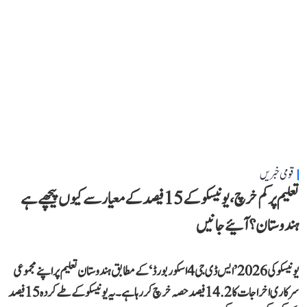
قومی خبریں
تعلیم پر کم خرچ، یونیسکو کے 15 فیصد کے معیار سے کیوں پیچھے ہے
ہندوستان؟ آئیے جانیں
یونیسکو کی 2026 ’ایس ڈی جی 4 اسکور بورڈ‘ کے مطابق ہندوستان تعلیم پر اپنے مجموعی
سرکاری اخراجات کا 14.2 فیصد حصہ خرچ کر رہا ہے۔ یہ یونیسکو کے طے کردہ 15 فیصد