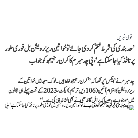
قومی خبریں
’حد بندی کی شرط ختم کر دی جائے تو خواتین ریزرویشن بل فوری طور
پر نافذ کیا جا سکتا ہے‘، پی چدمبرم کا کرن رجیجو کو جواب
چدمبرم نے ’ایکس‘ پر لکھا کہ ’’کرن رجیجو غلط ہیں۔ لوک سبھا میں خواتین کے
ریزرویشن کا التزام آئین (106ویں ترمیم) ایکٹ، 2023 کے تحت پہلے ہی قانون
میں موجود ہے، جیسا کہ راہل گاندھی نے بھی نشاندہی کی ہے۔‘‘