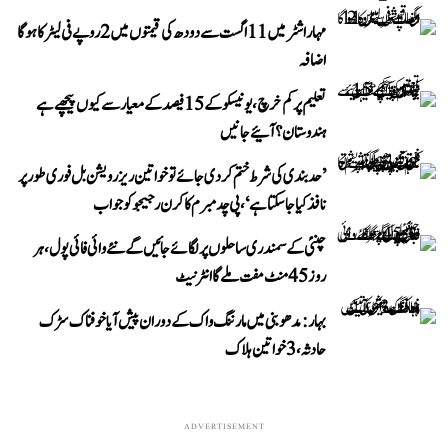
مہاراشٹر میں 11 اگست سے دودھ کی قیمتوں میں 2 روپے فی لیٹر کا ہوگا
اضافہ
تعلیم پر کم خرچ، یونیسکو کے 15 فیصد کے معیار سے کیوں پیچھے ہے
ہندوستان؟ آئیے جانیں
’حد بندی کی شرط ختم کر دی جائے تو خواتین ریزرویشن بل فوری طور پر
نافذ کیا جا سکتا ہے‘، پی چدمبرم کا کرن رجیجو کو جواب
چنئی کے سمندری ساحلوں پر لگائے جائیں گے نئے وائی فائی پول، ہر
روز 45 منٹ مفت ملے گا انٹرنیٹ
بہار: مدھوبنی میں مارننگ واک کے دوران پیش آیا خوفناک سڑک
حادثہ، 3 خواتین ہلاک
ADVERTISEMENT