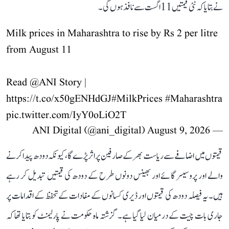
نے بتایا کہ نئی قیمتیں 11 اگست سے نافذ ہوں گی۔
Milk prices in Maharashtra to rise by Rs 2 per litre
from August 11
Read
@ANI
Story |
https://t.co/x50gENHdGJ
#MilkPrices
#Maharashtra
pic.twitter.com/IyY0oLiO2T
August 9, 2026
— ANI Digital (@ani_digital)
قیمتوں میں اضافے سے ریاست بھر کے صارفین پر اثر پڑے گا، کیونکہ دودھ پیدا کرنے
والے اور پروسیسر گائے اور بھینس دونوں طرح کے دودھ کی قیمتیں تبدیل کر رہے
ہیں۔ یہ فیصلہ دودھ کی قیمتوں اور ڈیری کسانوں کے مفادات کے تحفظ کے اقدامات پر
جاری بات چیت کے درمیان لیا گیا ہے۔ گزشتہ ماہ حکومت نے پارلیمنٹ کو بتایا تھا کہ