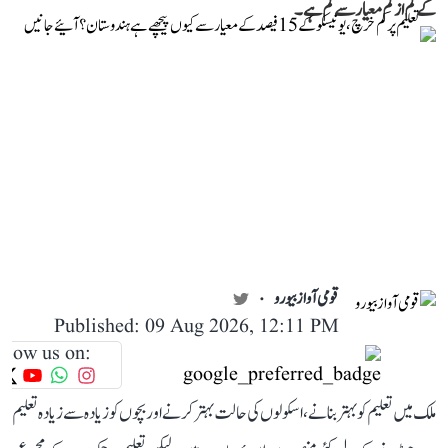
کے کم از کم معیار سے کم ہے۔
قومی آواز بیورو
Published: 09 Aug 2026, 12:11 PM
llow us on:
ملک میں تعلیم کو بہتر بنانے، اسکولوں کی حالت بہتر کرنے اور بچوں کو زیادہ سے زیادہ تعلیم