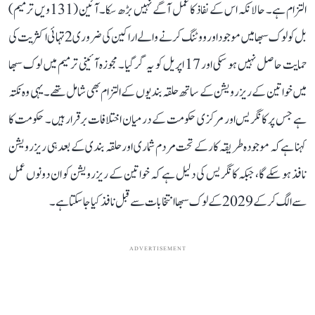
التزام ہے۔ حالانکہ اس کے نفاذ کا عمل آگے نہیں بڑھ سکا۔ آئین (131ویں ترمیم)
بل کو لوک سبھا میں موجود اور ووٹنگ کرنے والے اراکین کی ضروری 2 تہائی اکثریت کی
حمایت حاصل نہیں ہو سکی اور 17 اپریل کو یہ گر گیا۔ مجوزہ آئینی ترمیم میں لوک سبھا
میں خواتین کے ریزرویشن کے ساتھ حلقہ بندیوں کے التزام بھی شامل تھے۔ یہی وہ نکتہ
ہے جس پر کانگریس اور مرکزی حکومت کے درمیان اختلافات برقرار ہیں۔ حکومت کا
کہنا ہے کہ موجودہ طریقہ کار کے تحت مردم شماری اور حلقہ بندی کے بعد ہی ریزرویشن
نافذ ہو سکے گا، جبکہ کانگریس کی دلیل ہے کہ خواتین کے ریزرویشن کو ان دونوں عمل
سے الگ کر کے 2029 کے لوک سبھا انتخابات سے قبل نافذ کیا جا سکتا ہے۔
ADVERTISEMENT