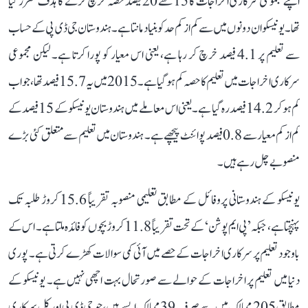
اپنے مجموعی سرکاری اخراجات کا 15 سے 20 فیصد حصہ خرچ کرنے کا ہدف مقرر کیا
تھا۔ یونیسکو ان دونوں میں سے کم از کم حد کو بنیاد مانتا ہے۔ ہندوستان جی ڈی پی کے حساب
سے تعلیم پر 4.1 فیصد خرچ کر رہا ہے، یعنی اس معیار کو پورا کرتا ہے۔ لیکن مجموعی
سرکاری اخراجات میں تعلیم کا حصہ کم ہو گیا ہے۔ 2015 میں یہ 15.7 فیصد تھا، جو اب
کم ہو کر 14.2 فیصد رہ گیا ہے۔ یعنی اس معاملے میں ہندوستان یونیسکو کے 15 فیصد کے
کم از کم معیار سے 0.8 فیصد پوائنٹ پیچھے ہے۔ ہندوستان میں تعلیم سے متعلق کئی بڑے
منصوبے چل رہے ہیں۔
یونیسکو کے ہندوستانی پروفائل کے مطابق تعلیمی منصوبہ تقریباً 15.6 کروڑ طلبہ تک
پہنچتا ہے، جبکہ ’پی ایم پوشن‘ کے تحت تقریباً 11.8 کروڑ بچوں کو فائدہ ملتا ہے۔ اس کے
باوجود تعلیم پر سرکاری اخراجات کے حصے میں آئی کمی سوالات کھڑے کرتی ہے۔ پوری
دنیا میں تعلیم پر اخراجات کے حوالے سے صورتحال بہت اچھی نہیں ہے۔ یونیسکو کے
مطابق 205 ممالک میں سے صرف 39 ممالک ایسے ہیں، جو جی ڈی پی اور کل سرکاری