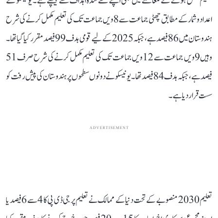
تعلیم مکمل ہونے کے معاملے میں بھی اپنے طے شدہ اہداف سے پیچھے ہے۔ یونیسکو کے
اعداد و شمار کے مطابق چھٹی جماعت سے 8ویں جماعت تک کی تعلیم مکمل کرنے کی شرح
ہندوستان میں 86 فیصد ہے، جبکہ 2025 کے لیے قومی ہدف 99 فیصد مقرر کیا گیا تھا۔
وہیں 9ویں جماعت سے 12ویں جماعت تک کی تعلیم مکمل کرنے کی شرح صرف 51
فیصد ہے، جبکہ ہدف 84 فیصد تھا۔ یونیسکو نے دونوں سطحوں پر ہندوستان کی پیش رفت کو
سست قرار دیا ہے۔
ADVERTISEMENT
تعلیم 2030 منصوبے کے تحت دنیا کے ممالک نے تعلیم پر جی ڈی پی کا 4 سے 6 فیصد یا