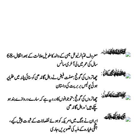
معروف فٹبالر لیونل میسی کے والد کا طویل علالت کے بعد انتقال، 68
سال کی عمر میں لی آخری سانس
چھاتروں کی گونج: صفت فیض نے راہل گاندھی کو سنائی پٹنہ میں طلبا پر
ہوئی پولیس بربریت کی داستان
چھاتروں کی گونج: ’نوجوانوں کا درد یہ ہے کہ سارے دروازے بند ہو
چکے ہیں‘، راہل گاندھی
ایران نے جنگ میں امریکہ کو ہوئے نقصانات کے ثبوت پیش کیے،
جنگی طیارہ کے ملبہ کی تصویریں جاری