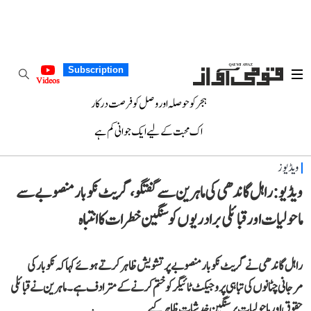
Subscription
Videos
ہجر کو حوصلہ اور وصل کو فرصت درکار
اک محبت کے لیے ایک جوانی کم ہے
ویڈیوز
ویڈیو: راہل گاندھی کی ماہرین سے گفتگو، گریٹ نکوبار منصوبے سے
ماحولیات اور قبائلی برادریوں کو سنگین خطرات کا انتباہ
راہل گاندھی نے گریٹ نکوبار منصوبے پر تشویش ظاہر کرتے ہوئے کہا کہ نکوبار کی
مرجانی چٹانوں کی تباہی پروجیکٹ ٹائیگر کو ختم کرنے کے مترادف ہے۔ ماہرین نے قبائلی
حقوق اور ماحولیات پر سنگین خدشات ظاہر کیے