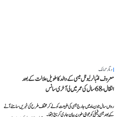
دیگر ممالک
معروف فٹبالر لیونل میسی کے والد کا طویل علالت کے بعد
انتقال، 68 سال کی عمر میں لی آخری سانس
رواں سال جون ماہ میں جارج میسی کی طبیعت کو لے کر مختلف طرح کی خبریں سامنے آنے
کے بعد میسی فیملی کو عوامی طور پر بیان جاری کرنا پڑا تھا۔