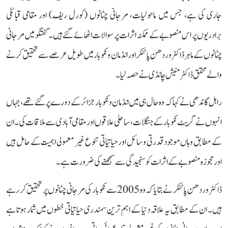
جاری کی ہے، جس میں ماحولیات، مرجانی چٹانوں (کورل ریف) اور مقامی قبائلی
برادریوں پر اس منصوبے کے ممکنہ اثرات پر سوالات اٹھائے گئے ہیں۔ گفتگو میں مرجانی
چٹانوں کے ماہر ڈاکٹر وردھن پاٹنکر اور انڈمان و نکوبار میں طویل عرصے سے تحقیق کرنے
والے محقق ڈاکٹر منیش چانڈی نے حصہ لیا۔
راہل گاندھی نے کہا کہ وہ حال ہی میں انڈمان و نکوبار جزائر کے دورے پر گئے تھے، جہاں
انہوں نے گریٹ نکوبار کے جنگلات، ساحلی علاقوں اور مقامی آبادی سے ملاقات کی۔ ان
کے مطابق وہاں موجود قدرتی وسائل اور حیاتیاتی تنوع غیر معمولی اہمیت کے حامل ہیں
اور مجوزہ منصوبے کے اثرات کو سنجیدگی سے سمجھنے کی ضرورت ہے۔
ڈاکٹر وردھن پاٹنکر نے بتایا کہ وہ 2005 سے نکوبار کی مرجانی چٹانوں پر تحقیق کر رہے
ہیں۔ ان کے مطابق یہ علاقہ دنیا کے اہم ترین سمندری حیاتیاتی خطوں میں شمار ہوتا ہے