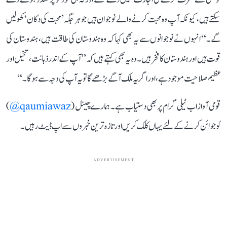
سکتے ہیں، کیونکہ آپ وہ محبت کرنے والے نوجوان ہیں جو ہر جگہ ’محبت کی دکان‘ کھولیں
گے۔‘‘ انہوں نے نوجوانوں سے یہ بھی کہا کہ وہ ہندوستان کی طاقت ہیں، ہندوستان کی
قوت ہیں اور ہندوستان کا فخر ہیں۔ وہ یہ بھی کہتے ہیں کہ ’’آپ کے اندر ذہانت، تخیل اور
عظیم صلاحیت موجود ہے، اور اگر یہ ملک آگے بڑھے گا تو یہ آپ کی وجہ سے ہوگا۔‘‘
قومی آواز اب ٹیلی گرام پر بھی دستیاب ہے۔ ہمارے چینل (
qaumiawaz@
)
کو جوائن کرنے کے لئے یہاں کلک کریں اور تازہ ترین خبروں سے اپ ڈیٹ رہیں۔
ADVERTISEMENT