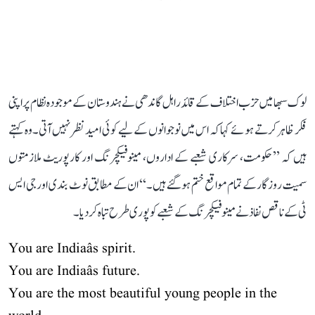
لوک سبھا میں حزب اختلاف کے قائد راہل گاندھی نے ہندوستان کے موجودہ نظام پر اپنی
فکر ظاہر کرتے ہوئے کہا کہ اس میں نوجوانوں کے لیے کوئی امید نظر نہیں آتی۔ وہ کہتے
ہیں کہ ’’حکومت، سرکاری شعبے کے اداروں، مینوفیکچرنگ اور کارپوریٹ ملازمتوں
سمیت روزگار کے تمام مواقع ختم ہو گئے ہیں۔‘‘ ان کے مطابق نوٹ بندی اور جی ایس
ٹی کے ناقص نفاذ نے مینوفیکچرنگ کے شعبے کو پوری طرح تباہ کر دیا۔
You are Indiaâs spirit.
You are Indiaâs future.
You are the most beautiful young people in the