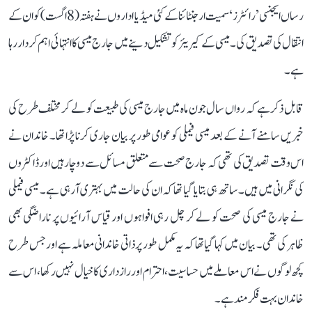
رساں ایجنسی ’رائٹرز‘ سمیت ارجنٹائنا کے کئی میڈیا اداروں نے ہفتہ (8 اگست) کو ان کے
انتقال کی تصدیق کی۔ میسی کے کیریئر کو تشکیل دینے میں جارج میسی کا انتہائی اہم کردار رہا
ہے۔
قابل ذکر ہے کہ رواں سال جون ماہ میں جارج میسی کی طبیعت کو لے کر مختلف طرح کی
خبریں سامنے آنے کے بعد میسی فیملی کو عوامی طور پر بیان جاری کرنا پڑا تھا۔ خاندان نے
اس وقت تصدیق کی تھی کہ جارج صحت سے متعلق مسائل سے دوچار ہیں اور ڈاکٹروں
کی نگرانی میں ہیں۔ ساتھ ہی بتایا گیا تھا کہ ان کی حالت میں بہتری آ رہی ہے۔ میسی فیملی
نے جارج میسی کی صحت کو لے کر چل رہی افواہوں اور قیاس آرائیوں پر ناراضگی بھی
ظاہر کی تھی۔ بیان میں کہا گیا تھا کہ یہ مکمل طور پر ذاتی خاندانی معاملہ ہے اور جس طرح
کچھ لوگوں نے اس معاملے میں حساسیت، احترام اور رازداری کا خیال نہیں رکھا، اس سے
خاندان بہت فکرمند ہے۔