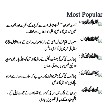
Most Popular
’ہم بدعنوان سسٹم کا مقابلہ محبت سے کریں گے، نفرت اور تشدد سے
نہیں‘، راہل گاندھی کا طلبا و نوجوانوں سے خطاب
معروف فٹبالر لیونل میسی کے والد کا طویل علالت کے بعد انتقال، 68
سال کی عمر میں لی آخری سانس
چھاتروں کی گونج: صفت فیض نے راہل گاندھی کو سنائی پٹنہ میں طلبا پر
ہوئی پولیس بربریت کی داستان
چھاتروں کی گونج: ’نوجوانوں کا درد یہ ہے کہ سارے دروازے بند ہو
چکے ہیں‘، راہل گاندھی
ایران نے جنگ میں امریکہ کو ہوئے نقصانات کے ثبوت پیش کیے،
جنگی طیارہ کے ملبہ کی تصویریں جاری