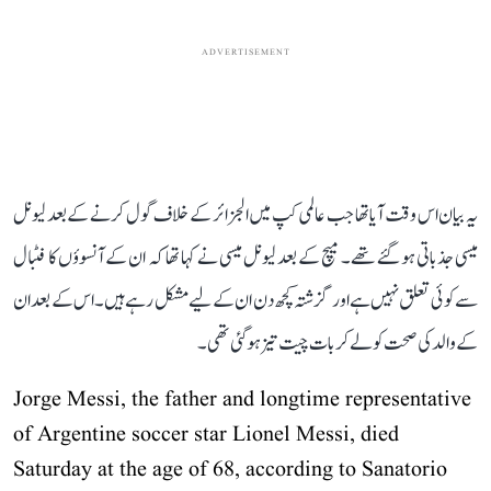
ADVERTISEMENT
یہ بیان اس وقت آیا تھا جب عالمی کپ میں الجزائر کے خلاف گول کرنے کے بعد لیونل
میسی جذباتی ہو گئے تھے۔ میچ کے بعد لیونل میسی نے کہا تھا کہ ان کے آنسوؤں کا فٹبال
سے کوئی تعلق نہیں ہے اور گزشتہ کچھ دن ان کے لیے مشکل رہے ہیں۔ اس کے بعد ان
کے والد کی صحت کو لے کر بات چیت تیز ہو گئی تھی۔
Jorge Messi, the father and longtime representative
of Argentine soccer star Lionel Messi, died
Saturday at the age of 68, according to Sanatorio