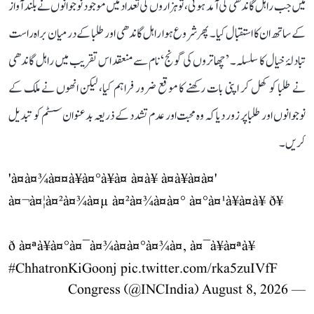
میں جب راہل گاندھی کی آمد ہوئی، تو ہزاروں کی تعداد میں موجود نوجوانوں نے بلند آواز
کے ساتھ ان کا استقبال کیا۔ پھر شروع ہوا راہل گاندھی اور طلبا کے درمیان براہ راست
تبادلۂ خیال کا سلسلہ۔ ’چھاتروں کی گونج‘ نام سے منعقد اس تقریب میں راہل گاندھی
نے طلبا کو کھل کر اپنی بات رکھنے کا موقع ضرور فراہم کیا، لیکن انھوں نے ملک کے
نوجوانوں اور طلبا پر زور دیا کہ وہ محبت اور عدم تشدد کے ذریعہ بدعنوان سسٹم کو تبدیل
کریں۔
'à¤à¤¾à¤¤à¥à¤°à¥à¤ à¤à¥ à¤à¥à¤à¤'
à¤¬à¤¦à¤²à¤¾à¤µ à¤²à¤¾à¤à¤° à¤°à¤¹à¥à¤à¥ ð¥
ð à¤ªà¥à¤°à¤¯à¤¾à¤à¤°à¤¾à¤, à¤¯à¥à¤ªà¥
#ChhatronKiGoonj
pic.twitter.com/rka5zuIVfF
August 8, 2026
— Congress (@INCIndia)