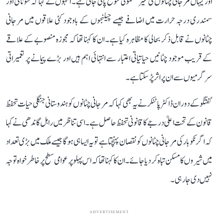
اور یہاں مرجانی چٹانوں کی غیر معمولی تنوع پائی جاتی ہے۔ انہوں نے کہا کہ سونامی اور
سمندری درجہ حرارت میں اضافے جیسے چیلنجوں کے باوجود کئی علاقوں میں مرجانی
چٹانوں نے قابل ذکر بحالی کا مظاہرہ کیا ہے۔ ان کا کہنا تھا کہ مجوزہ منصوبے کے علاقے
کے قریب موجود چٹانیں حیاتیاتی اعتبار سے انتہائی اہم ہیں اور بڑے پیمانے پر تعمیراتی
سرگرمیوں سے ان پر اثر پڑ سکتا ہے۔
گفتگو کے دوران ڈاکٹر پاٹنکر نے یہ بھی کہا کہ مرجانی چٹانوں کو ہندوستانی جنگلی حیات تحفظ
قانون کے تحت اعلیٰ درجے کا قانونی تحفظ حاصل ہے۔ اسی تناظر میں راہل گاندھی نے کہا
کہ اگر نکوبار کی مرجانی چٹانوں کو نقصان پہنچتا ہے تو یہ ایسا ہی ہوگا جیسے ملک میں بڑی تعداد
میں شیروں کا مسکن تباہ کر دیا جائے۔ ان کا کہنا تھا کہ اس پہلو پر عوامی سطح پر خاطر خواہ توجہ
نہیں دی جا رہی۔
ADVERTISEMENT