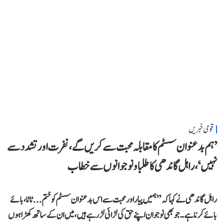
قومی خبریں
’ہم بدعنوان سسٹم کا مقابلہ محبت سے کریں گے، نفرت اور تشدد سے
نہیں‘، راہل گاندھی کا طلبا و نوجوانوں سے خطاب
راہل گاندھی نے کہا کہ ’’ہمیں پیار اور محبت سے اس بدعنوان سسٹم کو ختم... ٹاٹا، بائے
بائے کرنا ہے۔ جو بھی نوجوان اپنے حق کی لڑائی لڑ رہے ہیں، میں ان کے ساتھ کھڑا ہوں