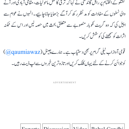
گفتگو کے اختتام پر راہل گاندھی نے کہا کہ ترقی کا عمل ماحولیات، مقامی آبادی اور آنے
والی نسلوں کے مفادات کو مدنظر رکھ کر آگے بڑھایا جانا چاہیے۔ انہوں نے عوام سے
اپیل کی کہ وہ گریٹ نکوبار منصوبے سے متعلق بحث میں حصہ لیں اور اس کے ممکنہ
اثرات کو سمجھنے کی کوشش کریں۔
قومی آواز اب ٹیلی گرام پر بھی دستیاب ہے۔ ہمارے چینل (
qaumiawaz@
)
کو جوائن کرنے کے لئے یہاں کلک کریں اور تازہ ترین خبروں سے اپ ڈیٹ رہیں۔
ADVERTISEMENT