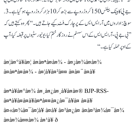
جے پی کا بینک بیلنس 150 کروڑ روپے سے بڑھ کر 10 ہزار کروڑ روپے ہو گیا ہے۔ 3.
سوچ: اداروں میں آر ایس ایس کے پرچارک فِٹ کیے جاتے ہیں۔‘‘ پھر وہ کہتے ہیں کہ
’’بی جے پی-آر ایس ایس کے اس سسٹم نے روزگار ختم کیا، یونیورسٹیوں پر قبضہ کیا، آپ
کے اوپر حملہ کیا ہے۔‘‘
à¤¦à¤°à¥à¤¦ à¤à¤ªà¤à¤¾ - à¤¡à¤¾à¤à¤¾
à¤à¤ªà¤à¤¾ - à¤¦à¥à¤²à¤¤ à¤à¤¨à¤à¥
à¤ªà¥à¤°à¤¾ à¤¸à¤¿à¤¸à¥à¤à¤® BJP-RSS-
à¤ªà¥à¤à¤à¥à¤ªà¤¤à¤¿à¤¯à¥à¤ à¤à¥
à¤«à¤¾à¤¯à¤¦à¥ à¤à¥ à¤²à¤¿à¤ à¤à¤²à¤¾à¤¯à¤¾
à¤à¤¾à¤¤à¤¾ à¤¹à¥ ð