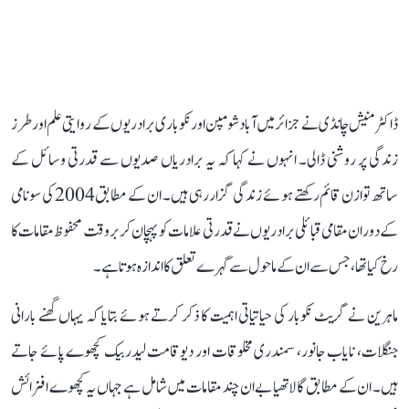
ڈاکٹر منیش چانڈی نے جزائر میں آباد شومپن اور نکوباری برادریوں کے روایتی علم اور طرز
زندگی پر روشنی ڈالی۔ انہوں نے کہا کہ یہ برادریاں صدیوں سے قدرتی وسائل کے
ساتھ توازن قائم رکھتے ہوئے زندگی گزار رہی ہیں۔ ان کے مطابق 2004 کی سونامی
کے دوران مقامی قبائلی برادریوں نے قدرتی علامات کو پہچان کر بروقت محفوظ مقامات کا
رخ کیا تھا، جس سے ان کے ماحول سے گہرے تعلق کا اندازہ ہوتا ہے۔
ماہرین نے گریٹ نکوبار کی حیاتیاتی اہمیت کا ذکر کرتے ہوئے بتایا کہ یہاں گھنے بارانی
جنگلات، نایاب جانور، سمندری مخلوقات اور دیوقامت لیدربیک کچھوے پائے جاتے
ہیں۔ ان کے مطابق گالاتھیا بے ان چند مقامات میں شامل ہے جہاں یہ کچھوے افزائش