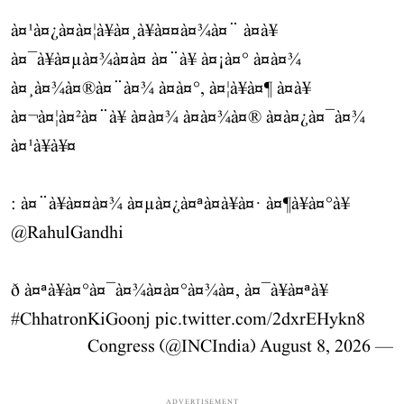
à¤¹à¤¿à¤à¤¦à¥à¤¸à¥à¤¤à¤¾à¤¨ à¤à¥
à¤¯à¥à¤µà¤¾à¤à¤ à¤¨à¥ à¤¡à¤° à¤à¤¾
à¤¸à¤¾à¤®à¤¨à¤¾ à¤à¤°, à¤¦à¥à¤¶ à¤à¥
à¤¬à¤¦à¤²à¤¨à¥ à¤à¤¾ à¤à¤¾à¤® à¤à¤¿à¤¯à¤¾
à¤¹à¥à¥¤
: à¤¨à¥à¤¤à¤¾ à¤µà¤¿à¤ªà¤à¥à¤· à¤¶à¥à¤°à¥
@RahulGandhi
ð à¤ªà¥à¤°à¤¯à¤¾à¤à¤°à¤¾à¤, à¤¯à¥à¤ªà¥
#ChhatronKiGoonj
pic.twitter.com/2dxrEHykn8
August 8, 2026
— Congress (@INCIndia)
ADVERTISEMENT