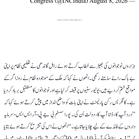
August 8, 2026
— Congress (@INCIndia)
ADVERTISEMENT
ہزاروں نوجوانوں کی بھیڑ سے خطاب کرتے ہوئے راہل گاندھی نے تعلیمی نظام پر اپنی
بے باک رائے سامنے رکھی۔ انھوں نے کہا کہ ملک کے موجودہ نظام نے روزاگر کے
مواقع ختم کر دیے ہیں، یونیورسٹیوں پر قبضہ کر لیا ہے اور نوجوانوں کا مستقبل برباد کر دیا
ہے۔ کانگریس رکن پارلیمنٹ نے اپنی بات کو واضح انداز میں پیش کرتے ہوئے کہا کہ
’’درد آپ کا، ڈاٹا آپ کا، دولت اُن کی۔ پورا سسٹم بی جے پی-آر ایس ایس-سرمایہ
داروں کے فائدے کے لیے چلایا جاتا ہے۔‘‘ انھوں نے اس کی تشریح کرتے ہوئے بتایا
کہ ’’1. پیسہ: اڈانی کی آمدنی 10 سال میں 30 گنا بڑھی۔ 2. اقتدار: 10 سالوں میں بی