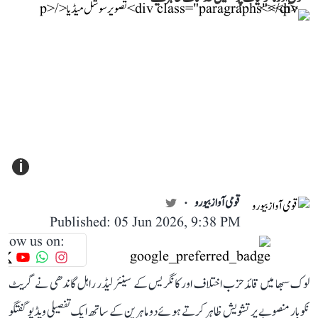
i
قومی آواز بیورو
Published: 05 Jun 2026, 9:38 PM
llow us on:
لوک سبھا میں قائد حزب اختلاف اور کانگریس کے سینئر لیڈر راہل گاندھی نے گریٹ
نکوبار منصوبے پر تشویش ظاہر کرتے ہوئے دو ماہرین کے ساتھ ایک تفصیلی ویڈیو گفتگو