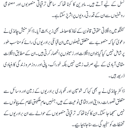
نسل کے لیے آتے ہیں۔ ماہرین کا کہنا تھا کہ ساحلی ترقیاتی منصوبوں اور مصنوعی
روشنیوں سے ان کے قدرتی رویوں پر اثر پڑ سکتا ہے۔
گفتگو میں جنگلاتی حقوق قانون کے نفاذ کا معاملہ بھی زیر بحث آیا۔ ڈاکٹر منیش چانڈی نے
دعویٰ کیا کہ منصوبے سے متعلق فیصلوں میں ان قبائلی برادریوں کی رائے کو مناسب طور
پر شامل نہیں کیا گیا جو ان جنگلات اور زمینوں پر انحصار کرتی ہیں۔ ان کے مطابق جنگلات
مقامی آبادی کے لیے صرف زمین نہیں بلکہ خوراک، پانی اور روزمرہ زندگی کا بنیادی
ذریعہ ہیں۔
ڈاکٹر چانڈی نے یہ بھی کہا کہ شومپن اور نکوباری برادریوں کے زمین اور وسائل سے
متعلق تصورات روایتی اور اجتماعی نوعیت کے ہیں، جنہیں عام ملکیتی نظام کے پیمانوں سے
نہیں سمجھا جا سکتا۔ ان کا کہنا تھا کہ ترقیاتی منصوبوں کے حوالے سے ان برادریوں کے
تحفظات کو سنجیدگی سے سنا جانا چاہیے۔