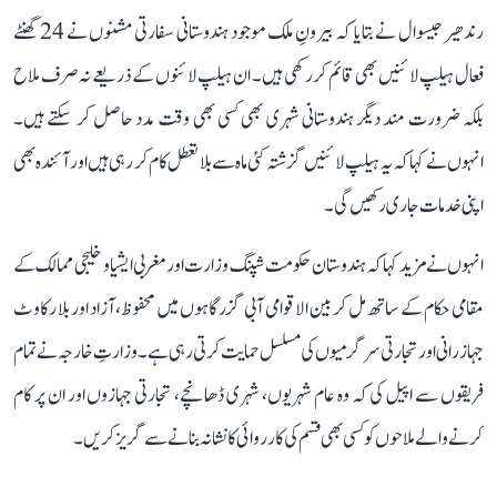
رندھیر جیسوال نے بتایا کہ بیرونِ ملک موجود ہندوستانی سفارتی مشنوں نے 24 گھنٹے
فعال ہیلپ لائنیں بھی قائم کر رکھی ہیں۔ ان ہیلپ لائنوں کے ذریعے نہ صرف ملاح
بلکہ ضرورت مند دیگر ہندوستانی شہری بھی کسی بھی وقت مدد حاصل کر سکتے ہیں۔
انہوں نے کہا کہ یہ ہیلپ لائنیں گزشتہ کئی ماہ سے بلا تعطل کام کر رہی ہیں اور آئندہ بھی
اپنی خدمات جاری رکھیں گی۔
انہوں نے مزید کہا کہ ہندوستان حکومت شپنگ وزارت اور مغربی ایشیا و خلیجی ممالک کے
مقامی حکام کے ساتھ مل کر بین الاقوامی آبی گزرگاہوں میں محفوظ، آزاد اور بلا رکاوٹ
جہاز رانی اور تجارتی سرگرمیوں کی مسلسل حمایت کرتی رہی ہے۔ وزارتِ خارجہ نے تمام
فریقوں سے اپیل کی کہ وہ عام شہریوں، شہری ڈھانچے، تجارتی جہازوں اور ان پر کام
کرنے والے ملاحوں کو کسی بھی قسم کی کارروائی کا نشانہ بنانے سے گریز کریں۔