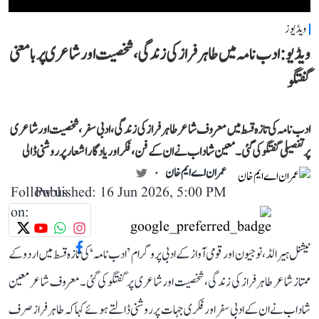
ویڈیوز
ویڈیو: ادب نامہ میں طاہر فراز کی زندگی، شخصیت اور شاعری پر بامعنی
گفتگو
ادب نامہ کی تازہ قسط میں معروف شاعر طاہر فراز کی زندگی، ادبی سفر، شخصیت اور شاعری
پر تفصیلی گفتگو کی گئی۔ معین شاداب نے ان کے فن، فکر اور یادگار اشعار پر روشنی ڈالی
عمران اے ایم خان
Follow us
Published: 16 Jun 2026, 5:00 PM
on:
نیشنل ہیرالڈ، نوجیون اور قومی آواز کے ادبی پروگرام ’ادب نامہ‘ کی تازہ قسط میں اردو کے
ممتاز شاعر طاہر فراز کی زندگی، شخصیت اور شاعری پر گفتگو کی گئی۔ معروف شاعر معین
شاداب نے ان کے ادبی سفر اور فکری جہات پر روشنی ڈالتے ہوئے کہا کہ طاہر فراز صرف