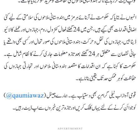
کو اپ ڈیٹ کر رہا ہے تاکہ ہندوستانی ملاحوں کی حفاظت کو مزید مؤثر بنایا جا سکے۔
انہوں نے بتایا کہ حکومت نے آبنائے ہرمز میں ہندوستانی ملاحوں کی سلامتی کے لیے کئی
اضافی اقدامات بھی کیے ہیں، جن میں 24 گھنٹے فعال کنٹرول روم، جہازوں اور عملے کا لائیو
ڈیٹا بیس، جہازوں کی نقل و حرکت، ہندوستانی ملاحوں کی صورتحال اور کسی بھی واقعے یا
جانی نقصان سے متعلق ہر 24 گھنٹے بعد تازہ معلومات جاری کرنے کا نظام شامل ہے۔
حکومت کا کہنا ہے کہ ان اقدامات کا مقصد ہندوستانی ملاحوں اور تجارتی جہازوں کی
حفاظت کو ہر ممکن حد تک یقینی بنانا ہے۔
قومی آواز اب ٹیلی گرام پر بھی دستیاب ہے۔ ہمارے چینل (
qaumiawaz@
)
کو جوائن کرنے کے لئے یہاں کلک کریں اور تازہ ترین خبروں سے اپ ڈیٹ رہیں۔
ADVERTISEMENT