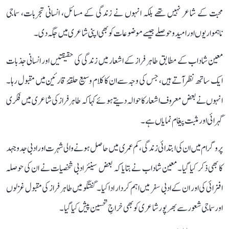
محبت کے شاعر نہیں تھے بلکہ انہوں نے زندگی کے مسائل، انسانی تجربات، سماجی
ناہمواریوں اور امید و حوصلے جیسے موضوعات کو بھی اپنی شاعری میں جگہ دی۔
معین شاداب کے مطابق طاہر فراز کے اشعار میں زندگی کی حقیقتیں اور انسانی جذبات
ایک ساتھ نظر آتے ہیں، جس کی وجہ سے ان کا کلام وسیع حلقۂ قارئین میں مقبول رہا۔
انہوں نے بعض معروف اشعار کا حوالہ دیتے ہوئے کہا کہ طاہر فراز کی شاعری میں فکری
گہرائی اور مثبت پیغام نمایاں ہے۔
پروگرام میں ان کی ابتدائی زندگی، کم عمری میں حاصل ہونے والی شہرت اور ادبی جدوجہد
کا بھی ذکر کیا گیا۔ معین شاداب نے بتایا کہ بعض سینئر ادبی شخصیات نے ان کی حوصلہ
افزائی کی اور ان کے ادبی سفر میں اہم کردار ادا کیا۔ گفتگو میں طاہر فراز کی مقبول غزلوں
اور سماجی شعور سے بھرپور شاعری کو بھی خراجِ تحسین پیش کیا گیا۔