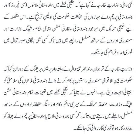
نئی دہلی: وزارتِ خارجہ نے کہا ہے کہ خلیجی خطے میں ہندوستانی ملاحوں (سی فیررز) اور
ہندوستانی پرچم والے جہازوں کی حفاظت حکومت کی اولین ترجیح ہے۔ اس مقصد کے
لیے خلیجی ممالک میں موجود ہندوستانی سفارتی مشن مقامی حکام، شپنگ وزارت اور
سمندری اداروں کے ساتھ مسلسل رابطے میں ہیں تاکہ کسی بھی ہنگامی صورتحال میں
فوری امداد فراہم کی جا سکے۔
وزارتِ خارجہ کے ترجمان رندھیر جیسوال نے ہفتہ وار پریس بریفنگ کے دوران کہا کہ
حکومت بین الاقوامی سمندری راستوں پر کام کرنے والے ہندوستانی ملاحوں کی سلامتی کو
انتہائی اہمیت دیتی ہے۔ انہوں نے بتایا کہ خلیجی خطے میں تعینات تمام ہندوستانی مشن
شپنگ وزارت، متعلقہ ممالک کے میری ٹائم حکام اور دیگر متعلقہ اداروں کے ساتھ
مسلسل رابطے میں رہتے ہیں، تاکہ اگر کسی ہندوستانی ملاح یا ہندوستانی پرچم والے جہاز کو
مدد درکار ہو تو فوری کارروائی کی جا سکے۔