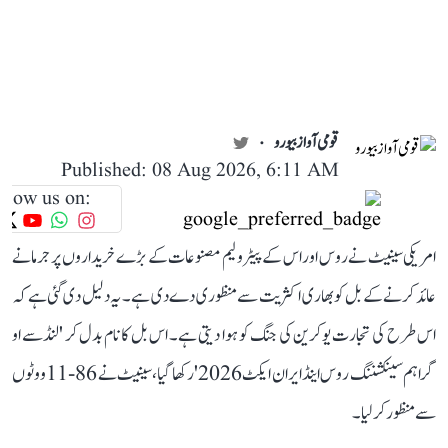
قومی آواز بیورو
Published: 08 Aug 2026, 6:11 AM
llow us on:
امریکی سینیٹ نے روس اور اس کے پیٹرولیم مصنوعات کے بڑے خریداروں پر جرمانے
عائد کرنے کے بل کو بھاری اکثریت سے منظوری دے دی ہے۔ یہ دلیل دی گئی ہے کہ
اس طرح کی تجارت یوکرین کی جنگ کو ہوا دیتی ہے۔ اس بل کا نام بدل کر 'لنڈسے او
گراہم سینکشننگ روس اینڈ ایران ایکٹ 2026' رکھا گیا، سینیٹ نے 86-11 ووٹوں
سے منظور کر لیا۔