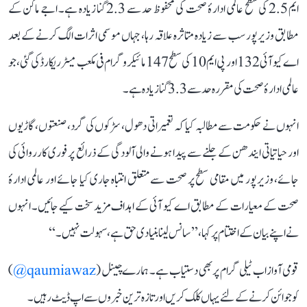
ایم 2.5 کی سطح عالمی ادارۂ صحت کی محفوظ حد سے 2.3 گنا زیادہ ہے۔ اجے ماکن کے
مطابق وزیرپور سب سے زیادہ متاثرہ علاقہ رہا، جہاں موسمی اثرات الگ کرنے کے بعد
اے کیو آئی 132 اور پی ایم 10 کی سطح 147 مائیکروگرام فی مکعب میٹر ریکارڈ کی گئی، جو
عالمی ادارۂ صحت کی مقررہ حد سے 3.3 گنا زیادہ ہے۔
انہوں نے حکومت سے مطالبہ کیا کہ تعمیراتی دھول، سڑکوں کی گرد، صنعتوں، گاڑیوں
اور حیاتیاتی ایندھن کے جلنے سے پیدا ہونے والی آلودگی کے ذرائع پر فوری کارروائی کی
جائے، وزیرپور میں مقامی سطح پر صحت سے متعلق انتباہ جاری کیا جائے اور عالمی ادارۂ
صحت کے معیارات کے مطابق اے کیو آئی کے اہداف مزید سخت کیے جائیں۔ انہوں
نے اپنے بیان کے اختتام پر کہا، ’’سانس لینا بنیادی حق ہے، سہولت نہیں۔‘‘
قومی آواز اب ٹیلی گرام پر بھی دستیاب ہے۔ ہمارے چینل (
qaumiawaz@
)
کو جوائن کرنے کے لئے یہاں کلک کریں اور تازہ ترین خبروں سے اپ ڈیٹ رہیں۔