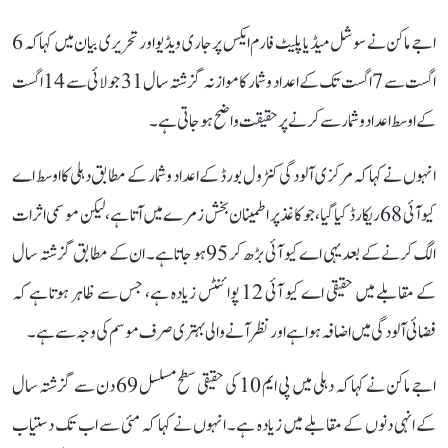
اجے ماکن نے سوشل میڈیا پلیٹ فارم ایکس پر جاری ویڈیو اور تحریری بیان میں کہا کہ 6
اگست سے 7 اگست تک کے اعداد و شمار کا موازنہ گزشتہ سال 31 جولائی سے 14 اگست
کے اوسط اعداد و شمار سے کرنے پر حقیقت واضح ہو جاتی ہے۔
انہوں نے کہا کہ مرکزی آلودگی کنٹرول بورڈ کے اعداد و شمار کے مطابق دہلی کا اوسط اے
کیو آئی 68 ریکارڈ کیا گیا، جو کاغذ پر اطمینان بخش زمرے میں آتا ہے، لیکن موسمی اثرات
الگ کرنے کے بعد یہی اے کیو آئی بڑھ کر 95 ہو جاتا ہے۔ ان کے مطابق گزشتہ سال
کے مقابلے میں حقیقی اے کیو آئی 12 پوائنٹس زیادہ ہے، جس سے ظاہر ہوتا ہے کہ
فضائی آلودگی میں اضافہ ہوا ہے اور نظر آنے والی بہتری صرف موسم کی وجہ سے ہے۔
اجے ماکن نے کہا کہ دہلی میں پی ایم 10 کی حقیقی سطح مسلسل 69 دن سے گزشتہ سال
کے انہی دنوں کے مقابلے میں زیادہ ہے۔ انہوں نے کہا کہ مئی سے اب تک دستیاب