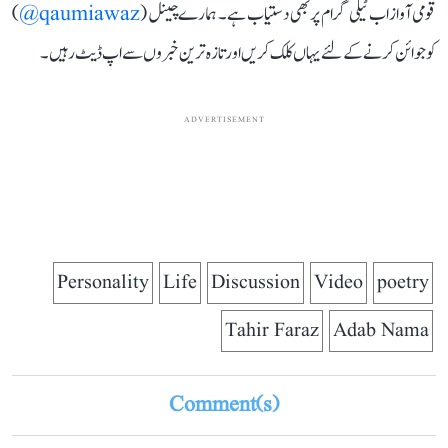
قومی آواز اب ٹیلی گرام پر بھی دستیاب ہے۔ ہمارے چینل (
qaumiawaz@
)
کو جوائن کرنے کے لئے یہاں کلک کریں اور تازہ ترین خبروں سے اپ ڈیٹ رہیں۔
ADVERTISEMENT
Personality
Life
Discussion
Video
poetry
Tahir Faraz
Adab Nama
Comment(s)