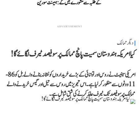
کے طلبہ سے مشورے لیں گے: ہیمنت سورین
ADVERTISEMENT
دیگر ممالک
کیا امریکہ ہندوستان سمیت پانچ ممالک پر سو فیصد ٹیرف لگائے گا!
امریکی سینیٹ نے روس اور توانائی کے بڑے خریداروں کو نشانہ بنانے والے بل کو 86-
11 ووٹوں سے منظور کر لیا ہے۔ اس تجویز میں روس سے تیل اور گیس خریدنے والے
ممالک پر سو فیصد تک ٹیرف عائد کرنے کی شق شامل ہے۔