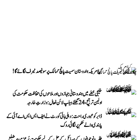
کیا امریکہ ہندوستان سمیت پانچ ممالک پر سو فیصد ٹیرف لگائے گا!
خلیجی خطے میں ہندوستانی جہازوں اور ملاحوں کی حفاظت حکومت کی
اولین ترجیح، 24 گھنٹے ہیلپ لائن فعال: وزارتِ خارجہ
ڈابر کو عبوری راحت: دہلی ہائی کورٹ نے ایف ایس ایس اے آئی کے
پابندی والے حکم پر لگائی روک
طلبہ و نوجوانوں کے مسائل کے حل کے لیے حکومت پُرعزم، ہر ضلع