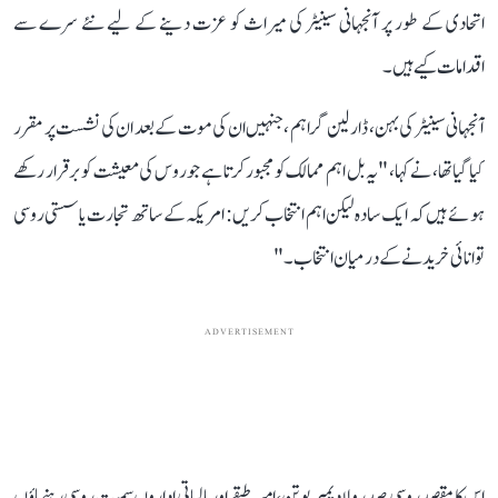
اتحادی کے طور پر آنجہانی سینیٹر کی میراث کو عزت دینے کے لیے نئے سرے سے
اقدامات کیے ہیں۔
آنجہانی سینیٹر کی بہن، ڈارلین گراہم ،جنہیں ان کی موت کے بعد ان کی نشست پر مقرر
کیا گیا تھا، نے کہا، "یہ بل اہم ممالک کو مجبور کرتا ہے جو روس کی معیشت کو برقرار رکھے
ہوئے ہیں کہ ایک سادہ لیکن اہم انتخاب کریں: امریکہ کے ساتھ تجارت یا سستی روسی
توانائی خریدنے کے درمیان انتخاب۔"
ADVERTISEMENT
اس کا مقصد روسی صدر ولادیمیر پوتن، امیر طبقے اور مالیاتی اداروں سمیت روسی رہنماؤں