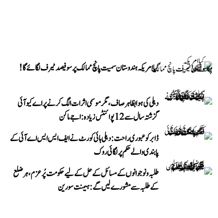
کیا امریکہ ہندوستان سمیت پانچ ممالک پر سو فیصد ٹیرف لگائے گا!
دہلی کی ہوا بظاہر صاف، مگر موسمی اثرات الگ کرنے پر اے کیو آئی
گزشتہ سال سے 12 پوائنٹس زیادہ: اجے ماکن
ڈابر کو عبوری راحت: دہلی ہائی کورٹ نے ایف ایس ایس اے آئی کے
پابندی والے حکم پر لگائی روک
طلبہ و نوجوانوں کے مسائل کے حل کے لیے حکومت پُرعزم، ہر ضلع
کے طلبہ سے مشورے لیں گے: ہیمنت سورین