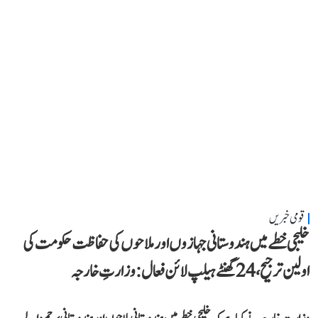
قومی خبریں
خلیجی خطے میں ہندوستانی جہازوں اور ملاحوں کی حفاظت حکومت کی
اولین ترجیح، 24 گھنٹے ہیلپ لائن فعال: وزارتِ خارجہ