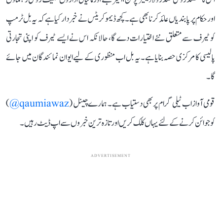
اور حکام پر پابندیاں عائد کرنا بھی ہے۔ کچھ ڈیموکریٹس نے خبردار کیا ہے کہ یہ بل ٹرمپ
کو ٹیرف سے متعلق نئے اختیارات دے گا، حالانکہ اس نے ایسے ٹیرف کو اپنی تجارتی
پالیسی کا مرکزی حصہ بنایا ہے۔ یہ بل اب منظوری کے لیے ایوان نمائندگان میں جائے
گا۔
قومی آواز اب ٹیلی گرام پر بھی دستیاب ہے۔ ہمارے چینل (
qaumiawaz@
)
کو جوائن کرنے کے لئے یہاں کلک کریں اور تازہ ترین خبروں سے اپ ڈیٹ رہیں۔
ADVERTISEMENT