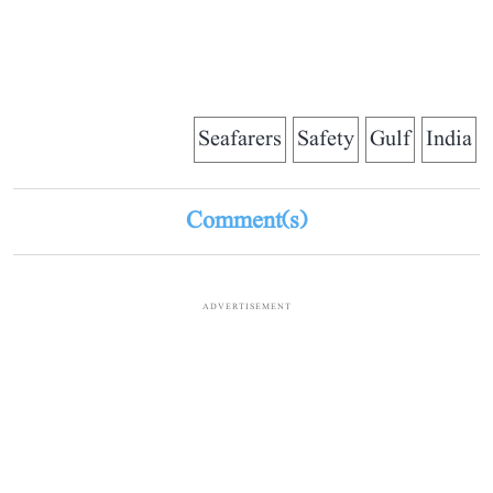
Seafarers
Safety
Gulf
India
Comment(s)
ADVERTISEMENT