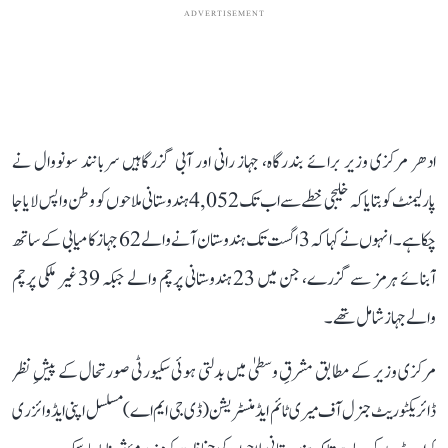
ADVERTISEMENT
ادھر مرکزی وزیر برائے بندرگاہ، جہاز رانی اور آبی گزرگاہیں سربانند سونووال نے
پارلیمنٹ کو بتایا کہ خلیجی خطے سے اب تک 4,052 ہندوستانی ملاحوں کو وطن واپس لایا جا
چکا ہے۔ انہوں نے کہا کہ 3 اگست تک ہندوستان آنے والے 62 جہاز کامیابی کے ساتھ
آبنائے ہرمز سے گزرے، جن میں 23 ہندوستانی پرچم والے جبکہ 39 غیر ملکی پرچم
والے جہاز شامل تھے۔
مرکزی وزیر کے مطابق مشرقِ وسطیٰ میں بدلتی ہوئی سکیورٹی صورتحال کے پیشِ نظر
ڈائریکٹوریٹ جنرل آف میری ٹائم ایڈمنسٹریشن (ڈی جی ایم اے) مسلسل اپنی ایڈوائزری