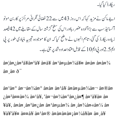
ریکارڈ کیا گیا۔
اجے ماکن نے مزید کہا کہ اس روز 43 میں سے 22 فضائی نگرانی مراکز پر کاربن مونو
آکسائیڈ سب سے بڑا آلودہ عنصر رہا اور اس کی سطح گزشتہ سال کے مقابلے میں 42 فیصد
زیادہ ریکارڈ کی گئی، تاہم انہوں نے واضح کیا کہ ان کا موجودہ تجزیہ بنیادی طور پر پی
ایم 2.5 اور پی ایم 10 کے قابل اعتماد اعداد و شمار پر مبنی ہے۔
à¤¦à¤¿à¤²à¥à¤²à¥ à¤à¥ à¤¹à¤µà¤¾à¥¤ à¤à¤ à¤à¤¾
à¤¸à¤ ð¨
à¤¹à¤° à¤¬à¤¾à¤° à¤à¤ à¤¹à¥ à¤à¤µà¤¾à¤¬ à¤®à¤
¿à¤²à¤¤à¤¾ à¤¹à¥, 'à¤¬à¤¾à¤°à¤¿à¤¶ à¤¹à¥à¤ à¤
¥à¥, à¤à¤¸à¤²à¤¿à¤ à¤¹à¤µà¤¾ à¤¸à¤¾à¤«à¤¼ à¤
¥à¥'à¥¤ à¤¤à¥ à¤¹à¤® à¤à¤à¤à¤¡à¤¼à¥à¤ à¤¸à¥