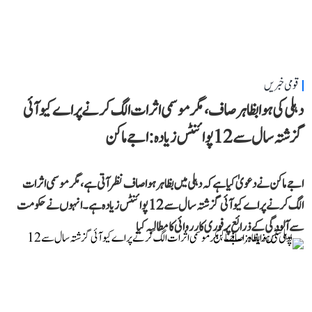
قومی خبریں
دہلی کی ہوا بظاہر صاف، مگر موسمی اثرات الگ کرنے پر اے کیو آئی
گزشتہ سال سے 12 پوائنٹس زیادہ: اجے ماکن
اجے ماکن نے دعویٰ کیا ہے کہ دہلی میں بظاہر ہوا صاف نظر آتی ہے، مگر موسمی اثرات
الگ کرنے پر اے کیو آئی گزشتہ سال سے 12 پوائنٹس زیادہ ہے۔ انہوں نے حکومت
سے آلودگی کے ذرائع پر فوری کارروائی کا مطالبہ کیا