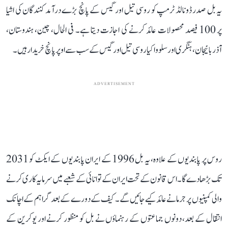
یہ بل صدر ڈونالڈ ٹرمپ کو روسی تیل اور گیس کے پانچ بڑے درآمد کنندگان کی اشیا
پر 100 فیصد محصولات عائد کرنے کی اجازت دیتا ہے۔ فی الحال، چین، ہندوستان،
آذربائیجان، ہنگری اور سلوواکیا روسی تیل اور گیس کے سب سے اوپر پانچ خریدار ہیں۔
ADVERTISEMENT
روس پر پابندیوں کے علاوہ، یہ بل 1996 کے ایران پابندیوں کے ایکٹ کو 2031
تک بڑھا دے گا۔ اس قانون کے تحت ایران کے توانائی کے شعبے میں سرمایہ کاری کرنے
والی کمپنیوں پر جرمانے عائد کیے جائیں گے۔ کیف کے دورے کے بعد گراہم کے اچانک
انتقال کے بعد، دونوں جماعتوں کے رہنماؤں نے بل کو منظور کرنے اور یوکرین کے