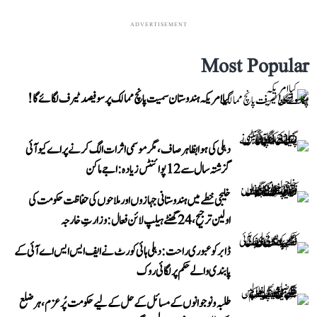
ADVERTISEMENT
Most Popular
کیا امریکہ ہندوستان سمیت پانچ ممالک پر سو فیصد ٹیرف لگائے گا!
دہلی کی ہوا بظاہر صاف، مگر موسمی اثرات الگ کرنے پر اے کیو آئی
گزشتہ سال سے 12 پوائنٹس زیادہ: اجے ماکن
خلیجی خطے میں ہندوستانی جہازوں اور ملاحوں کی حفاظت حکومت کی
اولین ترجیح، 24 گھنٹے ہیلپ لائن فعال: وزارتِ خارجہ
ڈابر کو عبوری راحت: دہلی ہائی کورٹ نے ایف ایس ایس اے آئی کے
پابندی والے حکم پر لگائی روک
طلبہ و نوجوانوں کے مسائل کے حل کے لیے حکومت پُرعزم، ہر ضلع