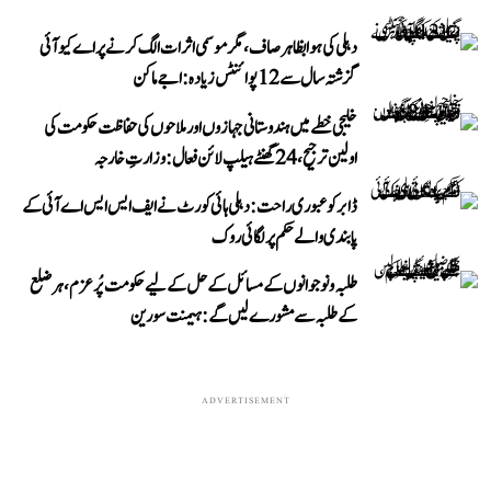
دہلی کی ہوا بظاہر صاف، مگر موسمی اثرات الگ کرنے پر اے کیو آئی
گزشتہ سال سے 12 پوائنٹس زیادہ: اجے ماکن
خلیجی خطے میں ہندوستانی جہازوں اور ملاحوں کی حفاظت حکومت کی
اولین ترجیح، 24 گھنٹے ہیلپ لائن فعال: وزارتِ خارجہ
ڈابر کو عبوری راحت: دہلی ہائی کورٹ نے ایف ایس ایس اے آئی کے
پابندی والے حکم پر لگائی روک
طلبہ و نوجوانوں کے مسائل کے حل کے لیے حکومت پُرعزم، ہر ضلع
کے طلبہ سے مشورے لیں گے: ہیمنت سورین
ADVERTISEMENT