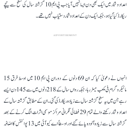
اعداد و شمار میں ایک بھی دن ایسا نہیں آیا جب پی ایم 10 گزشتہ سال کی سطح سے نیچے
ریکارڈ کیا گیا ہو، جبکہ ایک دن کے اعداد و شمار دستیاب نہیں تھے۔
ADVERTISEMENT
انہوں نے دعویٰ کیا کہ ان 69 دنوں کے دوران پی ایم 10 میں اوسط فرق 15
مائیکروگرام فی مکعب میٹر رہا، جبکہ رواں سال کے 218 دنوں میں سے 145 دن ایسے
رہے جن میں یہ سطح گزشتہ سال سے زیادہ ریکارڈ کی گئی۔ ان کے مطابق گزشتہ سال کے
اعداد و شمار رکھنے والے تمام 29 فضائی نگرانی مراکز موسمی اثرات الگ کرنے کے بعد
گزشتہ سال سے زیادہ آلودہ پائے گئے اور اوسطاً اے کیو آئی میں 13 پوائنٹس کا اضافہ