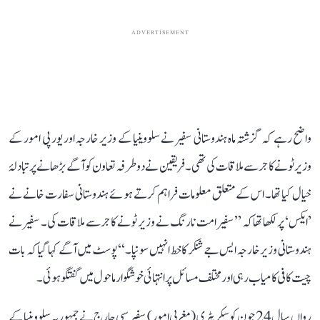
ADVERTISEMENT
واضح رہے کہ گزشتہ ماہ ہندوستانی سفیر نے سلووینیا کے وزیر خارجہ اور یورپی امور کے
وزیر ٹونے کاجر سے ملاقات کی تھی۔ فریقین نے دوطرفہ تعاون کو آگے بڑھانے پر تبادلۂ
خیال کیا تھا۔ اس کے متعلق معلومات فراہم کرتے ہوئے ہندوستانی سفارت خانے نے
’ایکس‘ پر لکھا تھا کہ ’’سفیر امت نارنگ نے وزیر ٹونے کاجر سے ملاقات کی۔ سفیر نے
ہندوستانی وزیر خارجہ ایس جے شنکر کا خط انہیں سونپا۔‘‘ پوسٹ میں آگے کہا گیا کہ بات
چیت کافی کامیاب رہی اور مختلف مسائل پر انتہائی خوشگوار ماحول میں گفتگو ہوئی۔
رواں سال 24 جون کو سکریٹری (مغربی امور) سفیر سبی جارج نے جمہوریہ سلووینیا کے