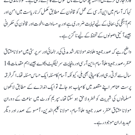
کارڈ جاری کرنے میں دانستہ چھ سال سے ٹال مٹول سے کام لے رہی ہے۔ مولانا مدنی نے
کہا کہ آسام میں این آر سی کے عمل کو قانون کے مطابق مکمل کرنا ریاست میں امن اور
ہم آہنگی کی بحالی کے لیے نہایت ضروری ہے اور یہ مساوات، اخوت اور قانون کی حکمرانی
جیسے آئینی اصولوں کے تحفظ کے لیے ناگزیر ہے۔
واضح رہے کہ صدر جمعیۃ علما ہند مولانا ارشد مدنی کی رہنمائی اور سرپرستی میں مولانا مشتاق
عنفر، صدر جمعیۃ علما آسام، این آر سی اور پنچایت سرٹیفکیٹ 6اے جیسے اہم مقدمات 14
سال سے لڑتی رہی اور کامیابی بھی ملی، کیونکہ آسام کا مسئلہ ایک حساس مسئلہ تھا۔ اگر فرقہ
پرست عناصر اپنے مقصد میں کامیاب ہو جاتے تو ایک اندازے کے مطابق لاکھوں
مسلمانوں کی شہریت کو خطرہ لاحق ہو سکتا تھا۔سپریم کورٹ میں سماعت کے دوران
مولانا مشتاق عنفر، صدر جمعیۃ علما آسام، مولانا کلیم الدین، آمسو کے صدر اور دیگر
عہدیداران موجود رہے۔