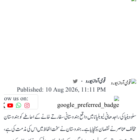
قومی آواز بیورو
Published: 10 Aug 2026, 11:11 PM
llow us on:
سلووینیا کی راجدھانی لیوبلیانا میں واقع ہندوستانی سفارتے خانے کے احاطے کو ہندوستان
مخالف عناصر نے نقصان پہنچایا ہے۔ ہندوستان نے سخت الفاظ میں اس کی مذمت کی ہے،