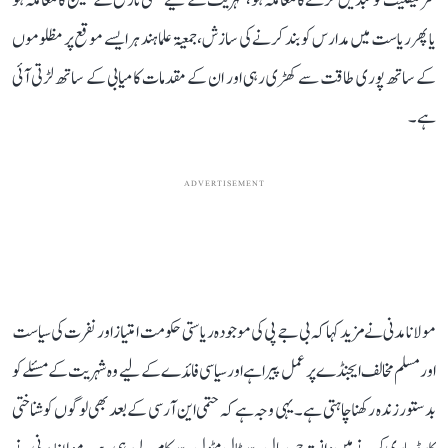
سرٹیفکیٹ کو تبدیل کرنے کا معاملہ ہو، شہریت کے لیے حتمی تاریخ کے تعین کا معاملہ ہو
یا پھر ریاست میں مدارس کو بند کرنے کی سازش، جمعیۃ علما ہند ہر ایسے موقع پر مظلوموں
کے ساتھ پوری طاقت سے کھڑی رہی اور ان کے مقدمات کامیابی کے ساتھ لڑتی آئی
ہے۔
ADVERTISEMENT
مولانا مدنی نے مزید کہا کہ بی جے پی کی موجودہ ریاستی حکومت امتیاز اور نفرت کی سیاست
اور مسلم مخالف ایجنڈے پر عمل پیرا ہے اور سیاسی فائدے کے لیے وہ شہریت کے مسئلے کو
بدستور زندہ رکھنا چاہتی ہے۔ یہی وجہ ہے کہ حتمی این آر سی کے بعد بھی لوگوں کو شناختی