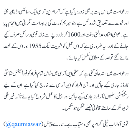
درخواست میں اس بات پر بھی زور دیا گیا ہے کہ آسام این آر سی ایک سائنسی، ڈیٹا پر مبنی
اور ثبوت سے تصدیق شدہ عمل ہے، جو سپریم کورٹ کی براہِ راست نگرانی میں انجام پایا
ہے۔ عوامی اعتماد، عدالتی وقت اور 1600 کروڑ روپے سے زائد قومی وسائل صرف کیے
جانے کے بعد، یہ ضروری ہے کہ اس عمل کو شہریت ایکٹ 1955 اور اس کے تحت
بنائے گئے قواعد کے مطابق مکمل کیا جائے۔
درخواست میں استدعا کی گئی ہے کہ حتمی این آر سی میں شامل تمام افراد کو فوراً نیشنل شناختی
کارڈز جاری کیے جائیں اور جن افراد کو این آر سی سے خارج کیا گیا ہے، ان کے لیے
ریجیکشن سلپس/آرڈرز جاری کیے جائیں اور اپیل کا عمل شروع کیا جائے تاکہ غیر ملکی
ٹربیونلز کے سامنے قانونی فیصلے ممکن ہو سکیں۔
قومی آواز اب ٹیلی گرام پر بھی دستیاب ہے۔ ہمارے چینل (
qaumiawaz@
)