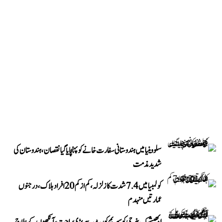
سلووینیا میں ہندوستانی سفارت خانے کو پہنچایا گیا نقصان، ہندوستان کی
شدید مذمت
کولمبیا میں 7.4 شدت کا زلزلہ، کم از کم 20 افراد ہلاک، درجنوں
عمارتیں منہدم