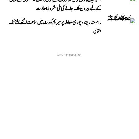
ابھیشیک بنرجی کو سپریم کورٹ سے بڑی راحت، آنکھوں کے علاج
کے لیے بیرون ملک جانے کی ملی مشروط اجازت
رام مندر چندہ چوری معاملہ پر سپریم کورٹ میں سماعت اگلے ہفتے تک
ملتوی
ADVERTISEMENT