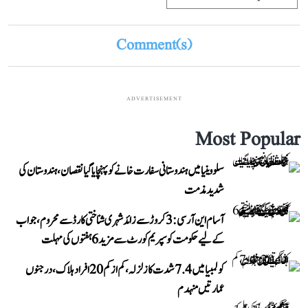
Comment(s)
ADVERTISEMENT
Most Popular
سلووینیا میں ہندوستانی سفارت خانے کو پہنچایا گیا نقصان، ہندوستان کی
شدید مذمت
آسام این آر سی: 3 کروڑ سے زائد شہری شناختی کارڈ سے محروم، جواب
کے لیے حکومت کو سپریم کورٹ سے مزید 6 ہفتوں کی مہلت
کولمبیا میں 7.4 شدت کا زلزلہ، کم از کم 20 افراد ہلاک، درجنوں
عمارتیں منہدم