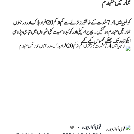
عمارتیں منہدم
کولمبیا میں 7.4 شدت کے طاقتور زلزلے سے کم از کم 20 افراد ہلاک اور درجنوں
عمارتیں منہدم ہو گئیں۔ پیریرا، کیلی اور کوئبدو سمیت کئی شہروں میں تباہی، پڑوسی
ایکواڈور تک جھٹکے محسوس کیے گئے
قومی آواز بیورو