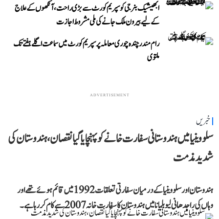
ابھیشیک بنرجی کو سپریم کورٹ سے بڑی راحت، آنکھوں کے علاج
کے لیے بیرون ملک جانے کی ملی مشروط اجازت
رام مندر چندہ چوری معاملہ پر سپریم کورٹ میں سماعت اگلے ہفتے تک
ملتوی
ADVERTISEMENT
خبریں
سلووینیا میں ہندوستانی سفارت خانے کو پہنچایا گیا نقصان، ہندوستان کی
شدید مذمت
ہندوستان اور سلووینیا کے درمیان سفارتی تعلقات 1992 میں قائم ہوئے تھے اور
وہاں کی راجدھانی لیوبلیانا میں ہندوستان کا سفارت خانہ 2007 سے کام کر رہا ہے۔