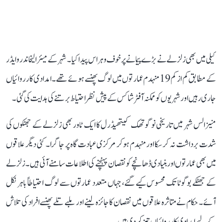
کیلی میں بھی زلزلے نے بڑے پیمانے پر خوف و ہراس پیدا کیا۔ شہر کے میئر الیخاندرو ایڈر
کے مطابق کم از کم 19 منہدم عمارتوں میں لوگ پھنسے ہوئے تھے۔ امدادی کارروائیاں
جاری رہیں اور شہریوں کو ممکنہ آفٹر شاکس کے پیش نظر احتیاط برتنے کی ہدایت کی گئی۔
منیزالس شہر میں تاریخی نو گوتھک کیتھیڈرل کا ایک ٹاور بھی زلزلے کے جھٹکوں کی
شدت برداشت نہ کرسکا اور منہدم ہوکر مرکزی عبادت گاہ پر جاگرا۔ کئی دیگر علاقوں
میں بھی عمارتوں اور بنیادی ڈھانچے کو نقصان پہنچنے کی اطلاعات سامنے آئی ہیں۔ زلزلے
کے جھٹکے بوگوٹا تک محسوس کیے گئے، جہاں متعدد عمارتوں سے لوگ احتیاطاً باہر نکل
آئے۔ حکام نے متاثرہ علاقوں میں نقصان کا جائزہ لینے اور ملبے تلے پھنسے افراد کی تلاش
کے لیے امدادی کارروائیاں تیز کردی ہیں۔