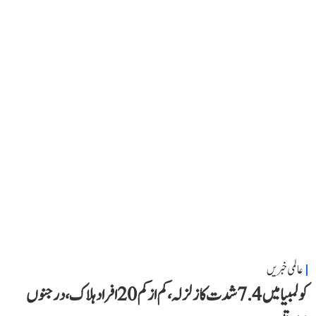
عالمی خبریں
کولمبیا میں 7.4 شدت کا زلزلہ، کم از کم 20 افراد ہلاک، درجنوں