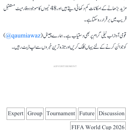
مزید بڑھانے کے امکانات کم دکھائی دیتے ہیں اور 48 ٹیموں کا موجودہ فارمیٹ مستقبل
قریب میں برقرار رہ سکتا ہے۔
قومی آواز اب ٹیلی گرام پر بھی دستیاب ہے۔ ہمارے چینل (
qaumiawaz@
)
کو جوائن کرنے کے لئے یہاں کلک کریں اور تازہ ترین خبروں سے اپ ڈیٹ رہیں۔
ADVERTISEMENT
Expert
Group
Tournament
Future
Discussion
FIFA World Cup 2026