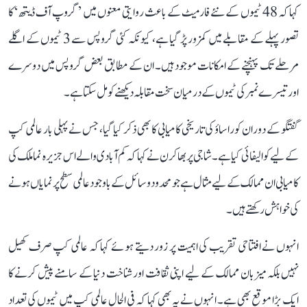
کہا کہ 48 ٹیموں کے نئے فارمیٹ کے باعث روایتی معنوں میں ’گروپ آف ڈیتھ‘ کا
تصور پہلے کے مقابلے میں کمزور پڑ گیا ہے، کیونکہ کئی گروپس سے 3 ٹیموں کے اگلے
مرحلے تک پہنچنے کے امکانات موجود ہیں۔ ان کے مطابق بعض گروپس میں دوسرے
اور تیسرے نمبر کی ٹیموں کے درمیان سخت مقابلہ دیکھنے کو مل سکتا ہے۔
گفتگو کے دوران کوراساؤ کی تاریخی کامیابی کا بھی ذکر کیا گیا، جس نے پہلی بار عالمی کپ
کے لیے کوالیفائی کیا ہے۔ شاجی پربھاکرن نے کہا کہ کم آبادی والے اس جزیرہ نما ملک کی
کامیابی ان ممالک کے لیے مثال ہے جو محدود وسائل کے باوجود عالمی سطح پر نمایاں ہونے
کی خواہش رکھتے ہیں۔
انہوں نے افتتاحی تقریب کی اہمیت پر زور دیتے ہوئے کہا کہ عالمی کپ صرف کھیل
نہیں بلکہ میزبان ممالک کے لیے اپنی ثقافت اور شناخت دنیا کے سامنے پیش کرنے کا
ایک بڑا موقع بھی ہے۔ انہوں نے یہ بھی کہا کہ فی الحال عالمی کپ میں ٹیموں کی تعداد