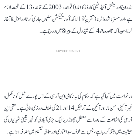
اندراج اور نیشنل آئیڈنٹیٹی کارڈز کا اجرا) قواعد، 2003 کے قاعدہ 13 کے تحت لازم
ہے، اور مسترد شدہ افراد (تقریباً 19 لاکھ) کو ریجیکشن سلپس جاری کرنا اور اپیل کا آغاز
کرنا، جیسا کہ قاعدہ 4A کے شیڈول کے پیرا 8 میں درج ہے۔
ADVERTISEMENT
درخواست میں کہا گیا ہے کہ حکام کی یہ ناکامی این آر سی کے اس پورے عمل کو نامکمل،
غیر آئینی، من مانا اور آئین کے آرٹیکل 14 اور 21 کی خلاف ورزی بناتی ہے۔ حتمی این
آر سی کی اشاعت کے بعد اسے معطل چھوڑ دینا ایک بڑی آبادی کو غیر یقینی شہریوں کی
حیثیت میں مبتلا کر رہا ہے، جس سے خوف، بداعتمادی اور سماجی تقسیم میں اضافہ ہوا ہے۔