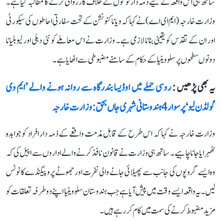
ساتھ ہی اس واقعہ کے لیے ذمہ دار لوگوں کے خلاف کارروائی کرنے کا مطالبہ کیا ہے۔
وزارت خارجہ (ایم ای اے) نے کہا کہ ویانا کنونشن کے تحت سفارتی احاطوں کی سیکورٹی
اور ان کے تقدس کو یقینی بنانا لازمی ہے۔ وزارت نے اس معاملے کو نئی دہلی اور لیوبلیانا
دونوں سطحوں پر سلووینیا کے حکام کے سامنے مضبوطی سے اٹھایا ہے۔
یہ بھی پڑھیں :
روسی حملے میں اوڈیسا بندرگاہ سے روانہ ہونے والے ’ایم وی
گولڈن لیو‘ پر سوار 4 ہندوستانی شہری جاں بحق: وزارت خارجہ
وزارت خارجہ نے کہا کہ اس طرح کے قابل مذمت واقعے کے ذمہ دار افراد کو جوابدہ
ٹھہرایا جانا چاہیے۔ ساتھ ہی وزارت نے قانون نافذ کرنے والے اداروں سے اپیل کی کہ
وہ ایسے گروپوں کی جانب سے پھیلائی جانے والی نفرت اور جھوٹے پروپیگنڈے کا نوٹس
لیں۔ یہ واقعہ ایسے وقت میں پیش آیا ہے جب ہندوستان سلووینیا اپنے دوطرفہ تعلقات کو
مزید مضبوط کرنے کی سمت میں کام کر رہے ہیں۔