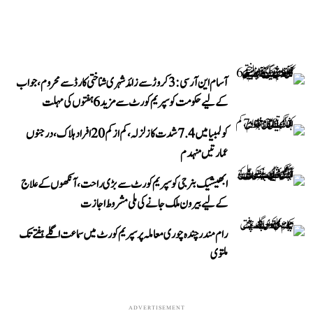
آسام این آر سی: 3 کروڑ سے زائد شہری شناختی کارڈ سے محروم، جواب
کے لیے حکومت کو سپریم کورٹ سے مزید 6 ہفتوں کی مہلت
کولمبیا میں 7.4 شدت کا زلزلہ، کم از کم 20 افراد ہلاک، درجنوں
عمارتیں منہدم
ابھیشیک بنرجی کو سپریم کورٹ سے بڑی راحت، آنکھوں کے علاج
کے لیے بیرون ملک جانے کی ملی مشروط اجازت
رام مندر چندہ چوری معاملہ پر سپریم کورٹ میں سماعت اگلے ہفتے تک
ملتوی
ADVERTISEMENT