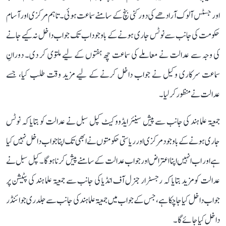
اور جسٹس آلوک آرادھے کی دو رکنی بنچ کے سامنے سماعت ہوئی۔ تاہم مرکزی اور آسام
حکومت کی جانب سے نوٹس جاری ہونے کے باوجود اب تک جواب داخل نہ کیے جانے
کی وجہ سے عدالت نے معاملے کی سماعت چھ ہفتوں کے لیے ملتوی کر دی۔ دورانِ
سماعت سرکاری وکیل نے جواب داخل کرنے کے لیے مزید وقت طلب کیا، جسے
عدالت نے منظور کر لیا۔
جمعیۃ علما ہند کی جانب سے پیش سینئر ایڈووکیٹ کپل سبل نے عدالت کو بتایا کہ نوٹس
جاری ہونے کے باوجود مرکزی اور ریاستی حکومتوں نے ابھی تک اپنا جواب داخل نہیں کیا
ہے اور اب انہیں اپنا اعتراض اور جواب عدالت کے سامنے پیش کرنا ہوگا۔ کپل سبل نے
عدالت کو مزید بتایا کہ رجسٹرار جنرل آف انڈیا کی جانب سے جمعیۃ علما ہند کی پٹیشن پر
جواب داخل کیا جا چکا ہے، جس کے جواب میں جمعیۃ علما ہند کی جانب سے جلد ری جوائنڈر
داخل کیا جائے گا۔