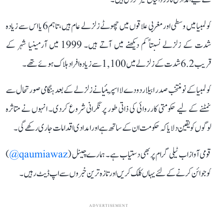
کولمبیا میں وسطی اور مغربی علاقوں میں چھوٹے زلزلے عام ہیں، تاہم 6 یا اس سے زیادہ
شدت کے زلزلے نسبتاً کم دیکھنے میں آتے ہیں۔ 1999 میں آرمینیا شہر کے
قریب 6.2 شدت کے زلزلے میں 1,100 سے زیادہ افراد ہلاک ہوئے تھے۔
کولمبیا کے نو منتخب صدر ابیلاردو دے لا اسپریئیا نے زلزلے کے بعد ہنگامی صورتحال سے
نمٹنے کے لیے حکومتی کارروائی کی ذاتی طور پر نگرانی شروع کردی۔ انہوں نے متاثرہ
لوگوں کو یقین دلایا کہ حکومت ان کے ساتھ ہے اور امدادی اقدامات جاری رکھے گی۔
قومی آواز اب ٹیلی گرام پر بھی دستیاب ہے۔ ہمارے چینل (
qaumiawaz@
)
کو جوائن کرنے کے لئے یہاں کلک کریں اور تازہ ترین خبروں سے اپ ڈیٹ رہیں۔
ADVERTISEMENT