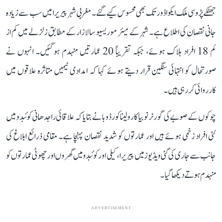
جھٹکے پڑوسی ملک ایکواڈور تک بھی محسوس کیے گئے۔ مغربی شہر پیریرا میں سب سے زیادہ
جانی نقصان کی اطلاع ہے۔ شہر کے میئر موریسیو سالازار کے مطابق زلزلے میں کم از
کم 18 افراد ہلاک ہوئے، جبکہ تقریباً 20 عمارتیں منہدم ہوگئیں۔ انہوں نے
صورتحال کو انتہائی سنگین قرار دیتے ہوئے کہا کہ امدادی ٹیمیں متاثرہ علاقوں میں
کارروائی کر رہی ہیں۔
چوکوں کے صوبے کی گورنر نوبیا کارولینا کورڈوبا نے بتایا کہ علاقائی راجدھانی کوئبدو میں
کئی افراد زخمی ہوئے ہیں اور عمارتوں کو شدید نقصان پہنچا ہے۔ مقامی ذرائع ابلاغ کی
جانب سے جاری کی گئی ویڈیوز میں پیریرا، کیلی اور کوئبدو میں گھروں اور چھوٹی عمارتوں کو
منہدم ہوتے دیکھا گیا۔
ADVERTISEMENT