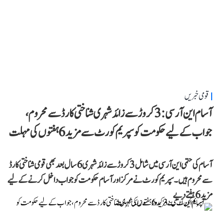
قومی خبریں
آسام این آر سی: 3 کروڑ سے زائد شہری شناختی کارڈ سے محروم،
جواب کے لیے حکومت کو سپریم کورٹ سے مزید 6 ہفتوں کی مہلت
آسام کی حتمی این آر سی میں شامل 3 کروڑ سے زائد شہری 6 سال بعد بھی قومی شناختی کارڈ
سے محروم ہیں۔ سپریم کورٹ نے مرکز اور آسام حکومت کو جواب داخل کرنے کے لیے
مزید 6 ہفتے دیے