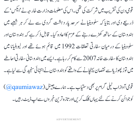
قومی دن کی تقریب میں شرکت کی تھی۔ اس کی معلومات وزارت خارجہ نے ’ایکس‘ کے
ذریعے دی اور بتایا کہ سلووینیا نے سرحد پار دہشت گردی سے لے کر ہر شعبے میں
ہندوستان کے ساتھ کھڑے رہنے کے عزم کا اعادہ کیا۔ قابل ذکر ہے کہ ہندوستان اور
سلووینیا کے درمیان سفارتی تعلقات 1992 میں قائم ہوئے تھے اور لیوبلیانا میں
ہندوستان کا سفارت خانہ 2007 سے کام کر رہا ہے۔ ایسے میں ہندوستانی سفارتی احاطے
میں توڑ پھوڑ یا اسے نقصان پہنچانے کے واقعے کو ہندوستان نے انتہائی سنجیدگی سے لیا ہے۔
قومی آواز اب ٹیلی گرام پر بھی دستیاب ہے۔ ہمارے چینل (
qaumiawaz@
)
کو جوائن کرنے کے لئے یہاں کلک کریں اور تازہ ترین خبروں سے اپ ڈیٹ رہیں۔
ADVERTISEMENT