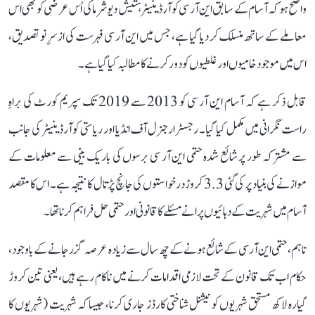
واضح ہو کہ آسام کے سابق این آر سی کوآرڈینیٹر ہتیش دیو شرما کی اُس عرضی کو بھی اس
معاملے کے ساتھ منسلک کر دیا گیا ہے، جس میں این آر سی فہرست کی ازسرِ نو تصدیق،
اس میں موجود خامیوں اور غلطیوں کو دور کرنے کا مطالبہ کیا گیا ہے۔
قابل ذکر ہے کہ آسام این آر سی کو 2013 سے 2019 تک سپریم کورٹ کی براہِ
راست نگرانی میں مکمل کیا گیا۔ رجسٹرار جنرل آف انڈیا اور ریاستی کوآرڈینیٹر کی جانب
سے مشترکہ طور پر شائع شدہ حتمی این آر سی برسوں کی باریک بینی سے معلومات کے
موازنے کی بنیاد پر کی گئی 3.3 کروڑ درخواستوں کی جانچ پڑتال کا نتیجہ ہے۔ اس کا مقصد
آسام میں شہریت کے دہائیوں پرانے مسئلے کا قانونی اور حتمی حل فراہم کرنا تھا۔
تاہم، حتمی این آر سی کے شائع ہونے کے چھ سال سے زیادہ عرصہ گزر جانے کے باوجود،
حکام اب تک قانون کے تحت لازمی اقدامات کرنے میں ناکام رہے ہیں، یعنی تین کروڑ
گیارہ لاکھ مستحق شہریوں کو نیشنل شناختی کارڈز جاری کرنا، جیسا کہ شہریت (شہریوں کا