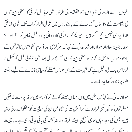
انہوں نے عدالت کی توجہ اس اہم حقیقت کی طرف بھی مبذول کرائی کہ حتمی این آر سی
کی اشاعت کے 6 سال گزر جانے کے باوجود اس میں شامل افراد کو اب تک قومی شناختی
کارڈ جاری نہیں کیے گئے ہیں۔ سپریم کورٹ کی کارروائی پر ردعمل ظاہر کرتے ہوئے
صدر جمعیۃ علما ہند مولانا ارشد مدنی نے کہا کہ مرکزی اور آسام حکومتوں کا نوٹس کے
باوجود جواب داخل نہ کرنا اور حتمی این آر سی کے 6 سال بعد بھی قانونی عمل کو مکمل نہ
کرنا اس بات کی دلیل ہے کہ شہریت کے اس حساس مسئلے کو سیاسی فائدے کے لیے دانستہ
طور پر زندہ رکھا جا رہا ہے۔
مولانا مدنی نے کہا کہ ماضی میں اس حساس مسئلے کو لے کر آسام میں فرقہ پرست طاقتیں
مسلمانوں کو غیر ملکی قرار دے کر اکثریت کی نگاہ میں ان کی حیثیت کو مشکوک بناتی رہی
ہیں، جس کی وجہ وہاں سماجی سطح پر ہمیشہ فرقہ وارانہ کشیدگی پائی جاتی رہی ہے۔ پنچایت