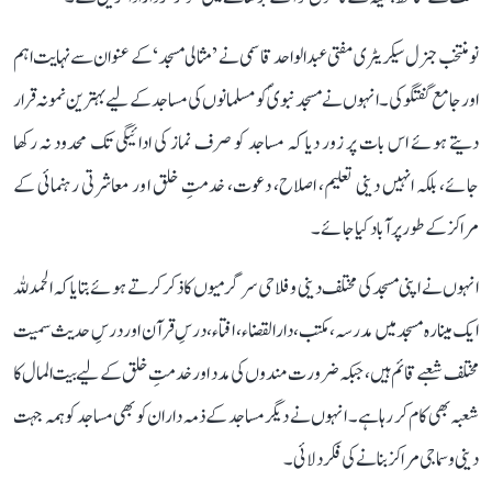
نو منتخب جنرل سیکریٹری مفتی عبد الواحد قاسمی نے ’مثالی مسجد‘ کے عنوان سے نہایت اہم
اور جامع گفتگو کی۔ انہوں نے مسجد نبویؐ کو مسلمانوں کی مساجد کے لیے بہترین نمونہ قرار
دیتے ہوئے اس بات پر زور دیا کہ مساجد کو صرف نماز کی ادائیگی تک محدود نہ رکھا
جائے، بلکہ انہیں دینی تعلیم، اصلاح، دعوت، خدمتِ خلق اور معاشرتی رہنمائی کے
مراکز کے طور پر آباد کیا جائے۔
انہوں نے اپنی مسجد کی مختلف دینی و فلاحی سرگرمیوں کا ذکر کرتے ہوئے بتایا کہ الحمدللہ
ایک مینارہ مسجد میں مدرسہ، مکتب، دارالقضاء، افتاء، درسِ قرآن اور درسِ حدیث سمیت
مختلف شعبے قائم ہیں، جبکہ ضرورت مندوں کی مدد اور خدمتِ خلق کے لیے بیت المال کا
شعبہ بھی کام کر رہا ہے۔ انہوں نے دیگر مساجد کے ذمہ داران کو بھی مساجد کو ہمہ جہت
دینی و سماجی مراکز بنانے کی فکر دلائی۔