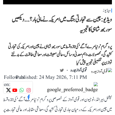
ویڈیوز
ویڈیو: چین سے تجارتی جنگ میں امریکہ نے مانی ہار؟...دیکھیں
سوربھ شاہی کا تجزیہ
پروگرام ’دنیا مرے آگے‘ کی تازہ قسط میں سوربھ شاہی نے چین اور امریکہ کی تجارتی
کشیدگی، محصولات، اہم معدنی وسائل، عالمی معیشت اور معاشی طاقت کے بدلتے
توازن پر تفصیلی تجزیہ پیش کیا
قومی آواز بیورو
Follow us
Published: 24 May 2026, 7:11 PM
on:
نیشنل ہیرالڈ، نوجیون اور قومی آواز کے خصوصی پروگرام ’دنیا مرے آگے‘ کی تازہ قسط
میں چین اور امریکہ کے درمیان جاری تجارتی کشیدگی، معاشی مقابلہ اور عالمی تجارت پر