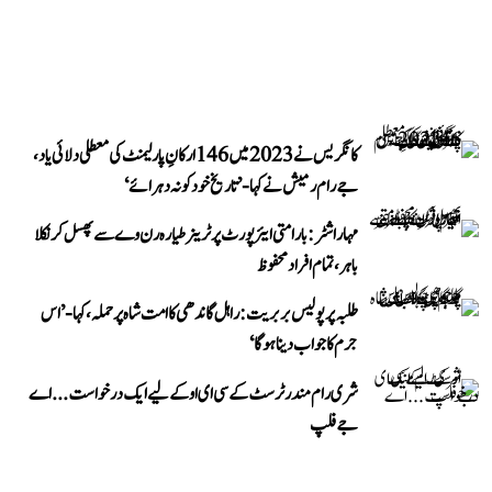
کانگریس نے 2023 میں 146 ارکانِ پارلیمنٹ کی معطلی دلائی یاد،
جے رام رمیش نے کہا- ’تاریخ خود کو نہ دہرائے‘
مہاراشٹر: بارامتی ایئرپورٹ پر ٹرینر طیارہ رن وے سے پھسل کر نکلا
باہر، تمام افراد محفوظ
طلبہ پر پولیس بربریت: راہل گاندھی کا امت شاہ پر حملہ، کہا- ’اس
جرم کا جواب دینا ہوگا‘
شری رام مندر ٹرسٹ کے سی ای او کے لیے ایک درخواست...اے
جے فلپ