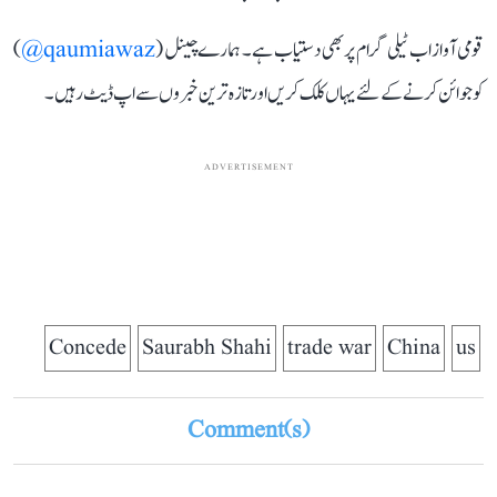
قومی آواز اب ٹیلی گرام پر بھی دستیاب ہے۔ ہمارے چینل (
qaumiawaz@
)
کو جوائن کرنے کے لئے یہاں کلک کریں اور تازہ ترین خبروں سے اپ ڈیٹ رہیں۔
ADVERTISEMENT
Concede
Saurabh Shahi
trade war
China
us
Comment(s)