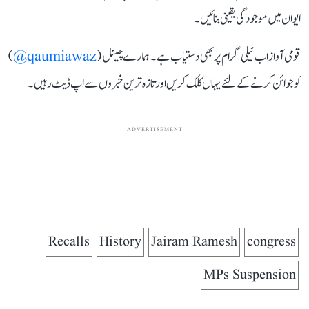
ایوان میں موجودگی یقینی بنائیں۔
قومی آواز اب ٹیلی گرام پر بھی دستیاب ہے۔ ہمارے چینل (
qaumiawaz@
)
کو جوائن کرنے کے لئے یہاں کلک کریں اور تازہ ترین خبروں سے اپ ڈیٹ رہیں۔
ADVERTISEMENT
Recalls
History
Jairam Ramesh
congress
MPs Suspension