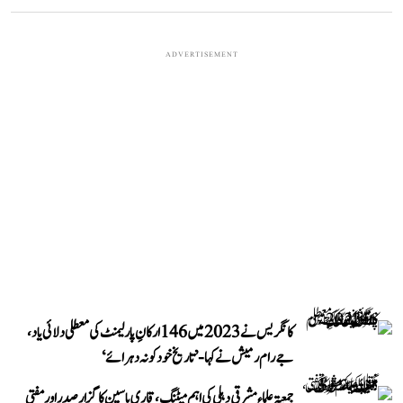
ADVERTISEMENT
کانگریس نے 2023 میں 146 ارکانِ پارلیمنٹ کی معطلی دلائی یاد،
جے رام رمیش نے کہا- ’تاریخ خود کو نہ دہرائے‘
جمعیۃ علماء مشرقی دہلی کی اہم میٹنگ، قاری یاسین کا گزار صدر اور مفتی