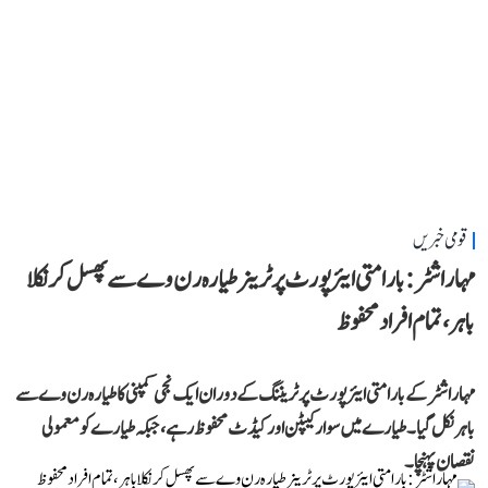
قومی خبریں
مہاراشٹر: بارامتی ایئرپورٹ پر ٹرینر طیارہ رن وے سے پھسل کر نکلا
باہر، تمام افراد محفوظ
مہاراشٹر کے بارامتی ایئرپورٹ پر ٹریننگ کے دوران ایک نجی کمپنی کا طیارہ رن وے سے
باہر نکل گیا۔ طیارے میں سوار کیپٹن اور کیڈٹ محفوظ رہے، جبکہ طیارے کو معمولی
نقصان پہنچا۔