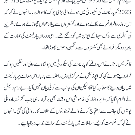
جے رام رمیش نے اتوار کو سوشل میڈیا پلیٹ فارم ’ایکس‘ پر ایک پوسٹ میں 13 دسمبر
2023 کو پارلیمنٹ کی سکیورٹی میں ہونے والی بڑی چوک کا حوالہ دیا۔ انہوں نے کہا کہ
اس روز دو افراد نعرے لگاتے ہوئے اور کنستروں سے پیلا دھواں چھوڑتے ہوئے ناظرین
کی گیلری سے لوک سبھا کے ایوان میں کود گئے تھے۔ اسی دوران پارلیمنٹ کی عمارت کے
باہر دو دیگر افراد نے بھی کنستروں سے رنگین دھواں چھوڑا تھا۔
کانگریس رہنما نے اس واقعے کو پارلیمنٹ کی سیکورٹی میں چونکا دینے والی اور سنگین چوک
قرار دیتے ہوئے کہا کہ اپوزیشن نے مرکزی وزیر داخلہ سے بار بار اس معاملے پر پارلیمنٹ
میں بیان دینے کا مطالبہ کیا تھا، لیکن ان کی جانب سے کوئی بیان نہیں آیا۔ جے رام رمیش
نے الزام لگایا کہ وزیر داخلہ کی خاموشی اس وقت بھی برقرار رہی جب گزشتہ ماہ دہلی
پولیس کی جانب سے احتجاج کرنے والے نوجوانوں کے خلاف کارروائی کی گئی۔ انہوں
نے کہا کہ حکومت کو ایسے معاملات میں پارلیمنٹ کے سامنے جواب دینا چاہیے۔