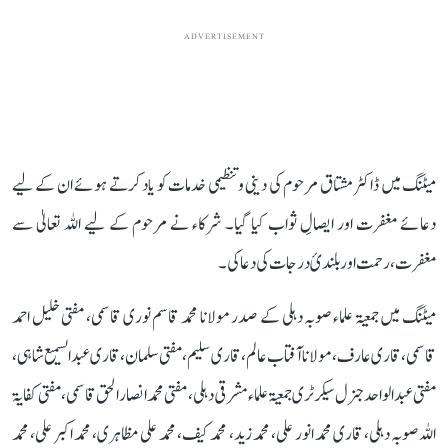
ADVERTISEMENT
میٹنگ میں ڈاکٹر مشتاق مرحوم کی دینی و تنظیمی خدمات کو یاد کرتے ہوئے ان کے لیے
دعائے مغفرت اور ایصالِ ثواب کیا گیا۔ شرکاء نے مرحوم کے لیے اللہ تعالیٰ سے
مغفرت، رحمت اور بلندیٔ درجات کی دعا کی۔
میٹنگ میں جمعیۃ علماء صوبہ دہلی کے صدر مولانا محمد قاسم نوری قاسمی، مفتی خلیل احمد
قاسمی، قاری عارف، مولانا آفتاب عالم، قاری سلیم، مفتی سلمان ، قاری عبدالسمیع شاہی ،
مفتی عبد الواحد جنرل سیکرٹری جمعیۃ علماء مشرقی دہلی، مفتی محمد انصار الحق قاسمی ، مفتی کفایۃ
اللہ صوبہ دہلی، قاری محمد انور علی، محمد زید، محمد کیف، محمد علی مظاہری، محمد اکبر علی، محمد