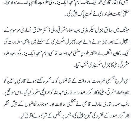
مجلس کا آغاز قاری محمد کیف نائب امام مسجد ایک مینارہ کی تلاوتِ کلامِ پاک سے ہوا، جبکہ
مفتی کفایت اللہ ندوی نے نعتِ پاک پیش کی۔
میٹنگ میں سابق جنرل سیکریٹری جمعیۃ علماء مشرقی دہلی ڈاکٹر مشتاق انصاری مرحوم کے
انتقال کے بعد خالی ہونے والے عہدۂ جنرل سکریٹری کے سلسلے میں باہمی مشاورت کی
گئی۔ ارکان منتظمہ نے متفقہ طور پر مفتی عبد الواحد قاسمی، امام مسجد ایک مینارہ کو جمعیۃ علماء
مشرقی دہلی کا جنرل سکریٹری منتخب کیا۔
اسی طرح تنظیمی ضرورت اور وقت کے تقاضوں کو مدنظر رکھتے ہوئے قاری یاسین کو
جمعیۃ علماء مشرقی دہلی کا کارگزار صدر اور قاری عبد اللہ کو خزانچی مقرر کیا گیا۔ اس موقع پر
نائب صدر قاری عارف قاسمی نے تنظیمی حالات اور موجودہ تقاضوں کے پیش نظر
کارگزار صدر کے تقرر کی تجویز پیش کی، جس پر مجلس کے شرکاء نے اتفاق کیا۔