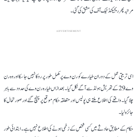
مرتبہ پھر ریجیکٹڈ ٹیک آف کی مشق کی گئی۔
ADVERTISEMENT
اسی تربیتی عمل کے دوران طیارے کو رن وے پر مکمل طور پر روکا نہیں جا سکا اور وہ رن
وے 29 کے تھریش ہولڈ سے آگے نکل گیا۔ بعد ازاں طیارہ رن وے کی حدود سے باہر
چلا گیا۔ واقعے کی اطلاع ملتے ہی پولیس اور متعلقہ حکام موقع پر پہنچ گئے اور صورتحال کا
جائزہ لیا۔
حکام کے مطابق حادثے میں کسی شخص کے زخمی ہونے کی اطلاع نہیں ہے۔ ابتدائی طور