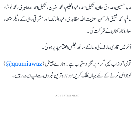
عابد حسین، صادق خان، شکیل احمد، عبدالحلیم، محمد سفیان، شکیل احمد المظاہری، محمد نوشاد
عالم، محمد شفیق الرحمن، عنایت اللہ مظاہری، عبدالمالک اور مشرقی دہلی کے دیگر متعدد
علماء و کارکنان نے شرکت کی۔
آخر میں قاری عارف کی دعا کے ساتھ مجلس اختتام پذیر ہوئی۔
قومی آواز اب ٹیلی گرام پر بھی دستیاب ہے۔ ہمارے چینل (
qaumiawaz@
)
کو جوائن کرنے کے لئے یہاں کلک کریں اور تازہ ترین خبروں سے اپ ڈیٹ رہیں۔
ADVERTISEMENT