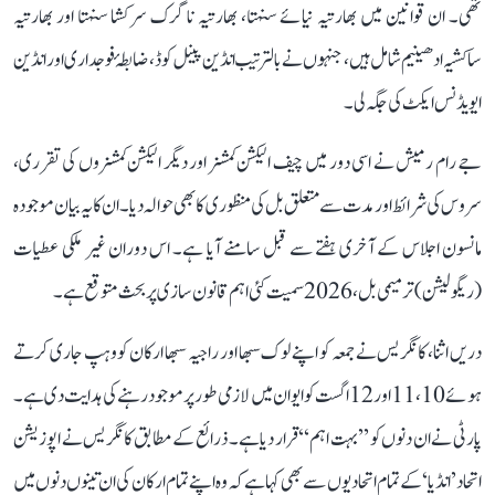
تھی۔ ان قوانین میں بھارتیہ نیائے سنہتا، بھارتیہ ناگرک سرکشا سنہتا اور بھارتیہ
ساکشیہ ادھینیم شامل ہیں، جنہوں نے بالترتیب انڈین پینل کوڈ، ضابطۂ فوجداری اور انڈین
ایویڈنس ایکٹ کی جگہ لی۔
جے رام رمیش نے اسی دور میں چیف الیکشن کمشنر اور دیگر الیکشن کمشنروں کی تقرری،
سروس کی شرائط اور مدت سے متعلق بل کی منظوری کا بھی حوالہ دیا۔ ان کا یہ بیان موجودہ
مانسون اجلاس کے آخری ہفتے سے قبل سامنے آیا ہے۔ اس دوران غیر ملکی عطیات
(ریگولیشن) ترمیمی بل، 2026 سمیت کئی اہم قانون سازی پر بحث متوقع ہے۔
دریں اثنا، کانگریس نے جمعہ کو اپنے لوک سبھا اور راجیہ سبھا ارکان کو وہپ جاری کرتے
ہوئے 10، 11 اور 12 اگست کو ایوان میں لازمی طور پر موجود رہنے کی ہدایت دی ہے۔
پارٹی نے ان دنوں کو ’’بہت اہم‘‘ قرار دیا ہے۔ ذرائع کے مطابق کانگریس نے اپوزیشن
اتحاد ’انڈیا‘ کے تمام اتحادیوں سے بھی کہا ہے کہ وہ اپنے تمام ارکان کی ان تینوں دنوں میں