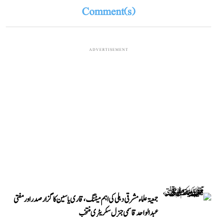
Comment(s)
ADVERTISEMENT
جمعیۃ علماء مشرقی دہلی کی اہم میٹنگ، قاری یاسین کا گزار صدر اور مفتی
عبد الواحد قاسمی جنرل سکریٹری منتخب