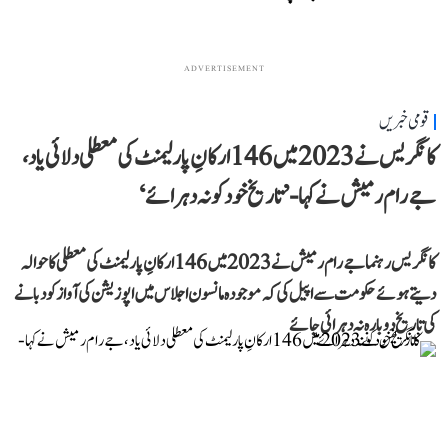
ADVERTISEMENT
قومی خبریں
کانگریس نے 2023 میں 146 ارکانِ پارلیمنٹ کی معطلی دلائی یاد،
جے رام رمیش نے کہا- ’تاریخ خود کو نہ دہرائے‘
کانگریس رہنما جے رام رمیش نے 2023 میں 146 ارکانِ پارلیمنٹ کی معطلی کا حوالہ
دیتے ہوئے حکومت سے اپیل کی کہ موجودہ مانسون اجلاس میں اپوزیشن کی آواز کو دبانے
کی تاریخ دوبارہ نہ دہرائی جائے