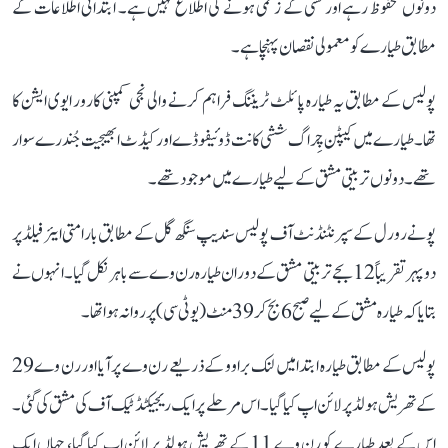
دونوں محفوظ رہے اور کسی کے زخمی ہونے کی اطلاع نہیں ہے۔ ابتدائی اطلاعات کے
مطابق طیارے کو معمولی نقصان پہنچا ہے۔
پولیس کے مطابق یہ طیارہ پائلٹ ٹریننگ فراہم کرنے والی نجی کمپنی کارور ایوی ایشن کا
تھا۔ طیارے میں کیپٹن چِراگ ششی کانت ڈوئیفوڈے اور کیڈٹ ابھیجیت جُندرے سوار
تھے۔ دونوں تربیتی مشق کے لیے طیارے میں موجود تھے۔
پونے رورل کے سپرنٹنڈنٹ آف پولیس سندیپ سنگھ گل کے مطابق بارامتی ایئر فیلڈ پر
دوپہر تقریباً 12 بجے تربیتی مشق کے دوران طیارہ رن وے سے باہر نکل گیا۔ انہوں نے
بتایا کہ طیارہ مشق کے لیے صبح 6 بج کر 39 منٹ (یو ٹی سی) پر روانہ ہوا تھا۔
پولیس کے مطابق طیارہ ابتدا میں لنک براوو کے ذریعے رن وے پر آیا اور رن وے 29
کے تھریش ہولڈ پر لائن اپ کیا گیا۔ اس مرحلے پر ایک ریجیکٹڈ ٹیک آف کی مشق کی گئی۔
اس کے بعد طیارے کو رن وے 11 کے تھریش ہولڈ پر لائن اپ کیا گیا، جہاں ایک