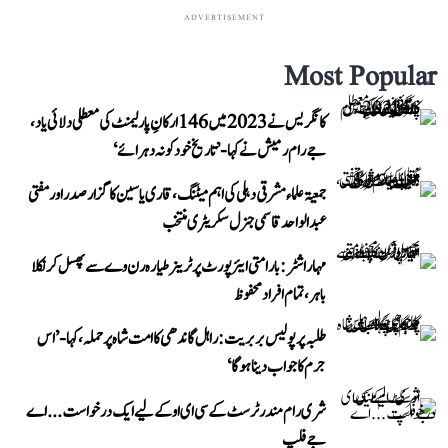
ADVERTISEMENT
Most Popular
کانگریس نے 2023 میں 146 ارکانِ پارلیمنٹ کی معطلی دلائی یاد،
جے رام رمیش نے کہا- ’تاریخ خود کو نہ دہرائے‘
جمعیۃ علماء مشرقی دہلی کی اہم میٹنگ، قاری یاسین کا گزار صدر اور مفتی
عبد الواحد قاسمی جنرل سکریٹری منتخب
مہاراشٹر: بارامتی ایئرپورٹ پر ٹرینر طیارہ رن وے سے پھسل کر نکلا
باہر، تمام افراد محفوظ
طلبہ پر پولیس بربریت: راہل گاندھی کا امت شاہ پر حملہ، کہا- ’اس
جرم کا جواب دینا ہوگا‘
شری رام مندر ٹرسٹ کے سی ای او کے لیے ایک درخواست...اے
جے فلپ