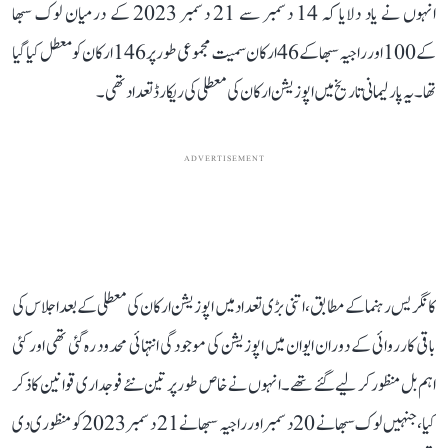
انہوں نے یاد دلایا کہ 14 دسمبر سے 21 دسمبر 2023 کے درمیان لوک سبھا
کے 100 اور راجیہ سبھا کے 46 ارکان سمیت مجموعی طور پر 146 ارکان کو معطل کیا گیا
تھا۔ یہ پارلیمانی تاریخ میں اپوزیشن ارکان کی معطلی کی ریکارڈ تعداد تھی۔
ADVERTISEMENT
کانگریس رہنما کے مطابق، اتنی بڑی تعداد میں اپوزیشن ارکان کی معطلی کے بعد اجلاس کی
باقی کارروائی کے دوران ایوان میں اپوزیشن کی موجودگی انتہائی محدود رہ گئی تھی اور کئی
اہم بل منظور کر لیے گئے تھے۔ انہوں نے خاص طور پر تین نئے فوجداری قوانین کا ذکر
کیا، جنہیں لوک سبھا نے 20 دسمبر اور راجیہ سبھا نے 21 دسمبر 2023 کو منظوری دی