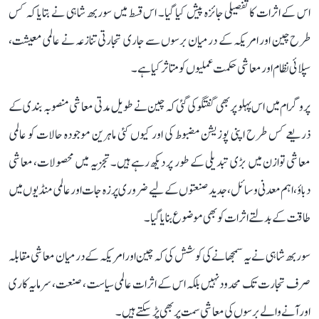
اس کے اثرات کا تفصیلی جائزہ پیش کیا گیا۔ اس قسط میں سوربھ شاہی نے بتایا کہ کس
طرح چین اور امریکہ کے درمیان برسوں سے جاری تجارتی تنازعہ نے عالمی معیشت،
سپلائی نظام اور معاشی حکمت عملیوں کو متاثر کیا ہے۔
پروگرام میں اس پہلو پر بھی گفتگو کی گئی کہ چین نے طویل مدتی معاشی منصوبہ بندی کے
ذریعے کس طرح اپنی پوزیشن مضبوط کی اور کیوں کئی ماہرین موجودہ حالات کو عالمی
معاشی توازن میں بڑی تبدیلی کے طور پر دیکھ رہے ہیں۔ تجزیہ میں محصولات، معاشی
دباؤ، اہم معدنی وسائل، جدید صنعتوں کے لیے ضروری پرزہ جات اور عالمی منڈیوں میں
طاقت کے بدلتے اثرات کو بھی موضوع بنایا گیا۔
سوربھ شاہی نے یہ سمجھانے کی کوشش کی کہ چین اور امریکہ کے درمیان معاشی مقابلہ
صرف تجارت تک محدود نہیں بلکہ اس کے اثرات عالمی سیاست، صنعت، سرمایہ کاری
اور آنے والے برسوں کی معاشی سمت پر بھی پڑ سکتے ہیں۔