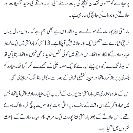
پر طیارے کو معمولی نقصان پہنچنے کی بات سامنے آئی ہے۔ واقعے کی مزید تفصیلات اور
حادثے کی وجوہات کی جانچ کی جا رہی ہے۔
بارامتی ایئرپورٹ کے حوالے سے یہ واقعہ اس لیے بھی اہم ہے کہ رواں سال یہاں
تربیتی طیارے سے متعلق ایک اور حادثہ پیش آ چکا ہے۔ 13 مئی کو بارامتی میں ایک ٹرینر
طیارہ حادثے کا شکار ہوا تھا۔ اس واقعے میں کوئی شخص شدید زخمی نہیں ہوا تھا۔ بتایا گیا تھا
کہ لینڈنگ سے کچھ دیر پہلے طیارے کا ایک حصہ بجلی کے کھمبے سے ٹکرا گیا تھا۔ طیارہ کم
بلندی پر پرواز کر رہا تھا اور مبینہ تکنیکی خرابی کے بعد اسے ہنگامی لینڈنگ کرنا پڑی تھی۔
اس کے علاوہ جنوری میں بارامتی ایئرپورٹ کے قریب ایک طیارہ حادثہ پیش آیا تھا، جس
میں مہاراشٹر کے اس وقت کے نائب وزیر اعلیٰ اجیت پوار سمیت پانچ افراد ہلاک ہوئے
تھے۔ اس حادثے کے بعد بارامتی ایئرپورٹ ایک مرتبہ پھر طیارہ حادثے کے باعث
خبروں میں آ گیا ہے۔