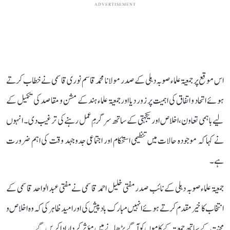
ADVERTISEMENT
اس موقع پر جمعیۃ علماء صوبہ دہلی کے صدر مولانا محمد قاسم نوری قاسمی نے خطاب کرتے
ہوئے اتحاد و اتفاق کی اہمیت پر زور دیا اور جمعیۃ علماء ہند کے مشن و مقاصد کی تکمیل کے
لیے باہمی تعاون، اخلاص اور یکجہتی کے ساتھ سرگرمِ عمل رہنے کی ترغیب دی۔ انہوں
نے کہا کہ موجودہ حالات میں تنظیمی استحکام اور اجتماعی جدوجہد وقت کی اہم ضرورت
ہے۔
جمعیۃ علماء صوبہ دہلی کے نائب صدر مفتی خلیل احمد قاسمی نے مفتی عبد الواحد قاسمی کے
انتخاب کا خیر مقدم کرتے ہوئے انہیں مبارک باد پیش کی اور امید ظاہر کی کہ وہ اخلاص و
محنت کے ساتھ جمعیۃ کے کاموں کو آگے بڑھانے میں مؤثر کردار ادا کریں گے۔