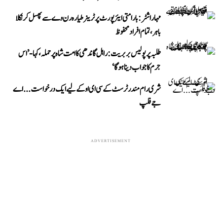
مہاراشٹر: بارامتی ایئرپورٹ پر ٹرینر طیارہ رن وے سے پھسل کر نکلا
باہر، تمام افراد محفوظ
طلبہ پر پولیس بربریت: راہل گاندھی کا امت شاہ پر حملہ، کہا- ’اس
جرم کا جواب دینا ہوگا‘
شری رام مندر ٹرسٹ کے سی ای او کے لیے ایک درخواست...اے
جے فلپ
ADVERTISEMENT