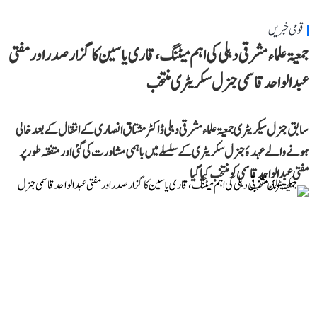
قومی خبریں
جمعیۃ علماء مشرقی دہلی کی اہم میٹنگ، قاری یاسین کا گزار صدر اور مفتی
عبد الواحد قاسمی جنرل سکریٹری منتخب
سابق جنرل سیکریٹری جمعیۃ علماء مشرقی دہلی ڈاکٹر مشتاق انصاری کے انتقال کے بعد خالی
ہونے والے عہدۂ جنرل سکریٹری کے سلسلے میں باہمی مشاورت کی گئی اور متفقہ طور پر
مفتی عبد الواحد قاسمی کو منتخب کیا گیا