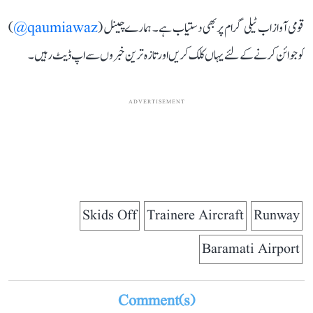
قومی آواز اب ٹیلی گرام پر بھی دستیاب ہے۔ ہمارے چینل (
qaumiawaz@
)
کو جوائن کرنے کے لئے یہاں کلک کریں اور تازہ ترین خبروں سے اپ ڈیٹ رہیں۔
ADVERTISEMENT
Skids Off
Trainere Aircraft
Runway
Baramati Airport
Comment(s)