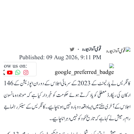
قومی آواز بیورو
Published: 09 Aug 2026, 9:11 PM
llow us on:
کانگریس نے پارلیمنٹ کے 2023 کے سرمائی اجلاس کے دوران اپوزیشن کے 146
ارکان کی ریکارڈ معطلی کو یاد کرتے ہوئے حکومت کو خبردار کیا ہے کہ موجودہ مانسون
اجلاس کے آخری ہفتے میں ایسا واقعہ دوبارہ نہیں ہونا چاہیے۔ کانگریس کے سینئر رہنما جے
رام رمیش نے کہا ہے کہ تاریخ خود کو نہیں دہرانا چاہیے۔