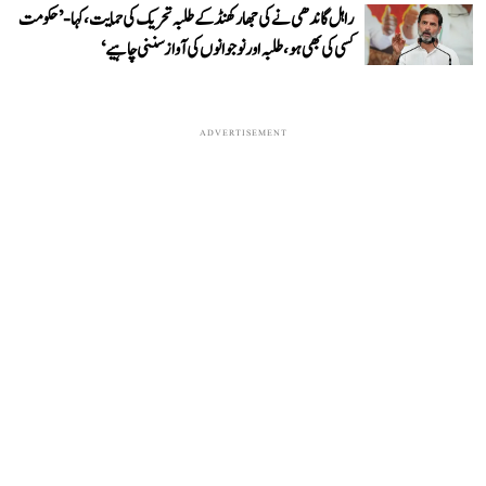
راہل گاندھی نے کی جھارکھنڈ کے طلبہ تحریک کی حمایت، کہا- ’حکومت
کسی کی بھی ہو، طلبہ اور نوجوانوں کی آواز سننی چاہیے‘
ADVERTISEMENT