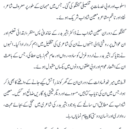
اسلوب اور ادبی خدمات پر تفصیلی گفتگو کی گئی۔ جس میں مہمان کے طور پر معروف شاعر،
نقاد اور ناظمِ مشاعرہ معین شاداب شریک ہوئے۔
گفتگو کے دوران معین شاداب نے ڈاکٹر بشیر بدر کے خاندانی پس منظر، ابتدائی تعلیم اور
ان عوامل پر روشنی ڈالی جنہوں نے ان کی شاعری کی تشکیل میں اہم کردار ادا کیا۔ انہوں
نے بتایا کہ بشیر بدر نے اردو غزل کو سادہ، رواں اور عام فہم زبان عطا کی، جس کے باعث
ان کے اشعار عوام اور ادبی حلقوں دونوں میں یکساں مقبول ہوئے۔
قسط میں میرٹھ فسادات کے دوران ان کے گھر کو نذرِ آتش کیے جانے کے واقعے کا بھی ذکر
ہوا، جس میں ان کی نایاب کتابیں، مسودے اور دیگر قیمتی یادگاریں ضائع ہو گئیں۔ معین
شاداب کے مطابق اس سانحے کے باوجود بشیر بدر کی شاعری میں تلخی کے بجائے محبت،
رواداری اور انسان دوستی کا پیغام نمایاں رہا۔