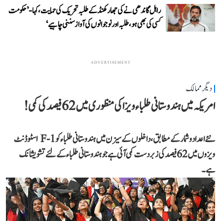
راہل گاندھی نے کی جھارکھنڈ کے طلبہ تحریک کی حمایت، کہا- ’حکومت
کسی کی بھی ہو، طلبہ اور نوجوانوں کی آواز سننی چاہیے‘
ADVERTISEMENT
دیگر ممالک
امریکہ میں ہندوستانی طلباء ویزا کی منظوری میں 62 فیصد کی کمی!
نئے اعداد و شمار کے مطابق، داخلوں کے سیزن میں ہندوستانی طلباء کو F-1 اسٹوڈنٹ
ویزوں میں 62 فیصد کی زبردست کمی آئی ہے جو ہندوستانی طلباء کے لئے تشویشانک
ہے۔