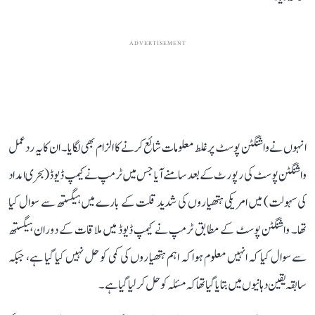
ADVERTISEMENT
انہوں نے واشنگٹن پوسٹ پر غلط معلومات شائع کرنے کا الزام بھی لگایا۔ ان کا یہ ردعمل
واشنگٹن پوسٹ کی رپورٹ کے بعد سامنے آیا جس میں ٹرمپ نے کیمپ ڈیوڈ (بحری امداد
کی سہولت) میں امریکی ہتھیاروں کی شدید قلت کے بارے میں ہیگستھ سے سوال کیا
تھا۔ واشنگٹن پوسٹ کے مطابق ٹرمپ نے کیمپ ڈیوڈ میں ملاقات کے دوران ہیگستھ
سے سوال کیا کہ انہیں معلوم ہوا کہ اہم ہتھیاروں کی کمی کو حل نہیں کیا گیا ہے، جبکہ
سابقہ ​​یقین دہانیوں میں بتا یا گیا تھا کہ مسئلہ کو حل کر لیا گیا ہے۔