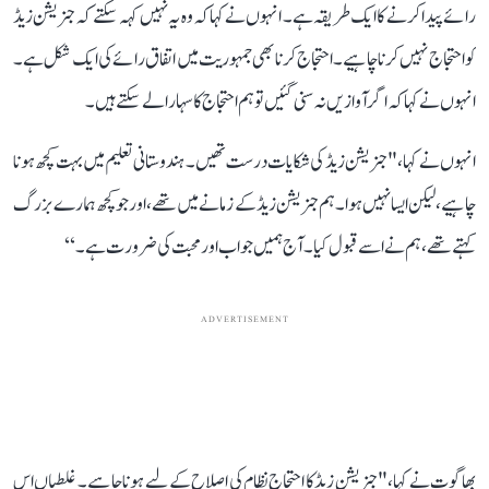
رائے پیدا کرنے کا ایک طریقہ ہے۔ انہوں نے کہا کہ وہ یہ نہیں کہہ سکتے کہ جنریشن زیڈ
کو احتجاج نہیں کرنا چاہیے۔احتجاج کرنا بھی جمہوریت میں اتفاق رائے کی ایک شکل ہے۔
انہو ں نے کہا کہ اگر آوازیں نہ سنی گئیں تو ہم احتجاج کا سہارا لے سکتے ہیں۔
انہوں نے کہا، " جنریشن زیڈ کی شکایات درست تھیں۔ ہندوستانی تعلیم میں بہت کچھ ہونا
چاہیے، لیکن ایسا نہیں ہوا۔ ہم جنریشن زیڈ کے زمانے میں تھے، اور جو کچھ ہمارے بزرگ
کہتے تھے، ہم نےاسے قبول کیا۔ آج ہمیں جواب اور محبت کی ضرورت ہے۔‘‘
ADVERTISEMENT
بھاگوت نے کہا، " جنریشن زیڈ کا احتجاج نظام کی اصلاح کے لیے ہونا چاہیے۔ غلطیاں اس