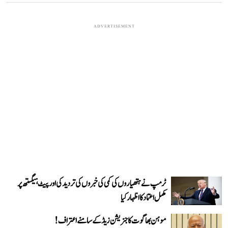
ADVERTISEMENT
ٹرمپ نے ہتھیاروں کی کمی کی خبروں کی تردید کی اور پیٹ ہیگستھ پر
مکمل اعتماد کا اظہار کیا
موہن بھاگوت کا جنریشن زیڈ کے سامنے اعتراف!