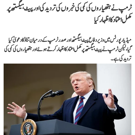
ٹرمپ نے ہتھیاروں کی کمی کی خبروں کی تردید کی اور پیٹ ہیگستھ پر
مکمل اعتماد کا اظہار کیا
میڈیا رپورٹس میں وزیر دفاع پیٹ ہیگستھ اور صدر ٹرمپ کے درمیان تناؤ کا دعویٰ کیا
گیا، لیکن ٹرمپ نے پیٹ ہیگستھ پر مکمل اعتماد کا اظہار کرتے ہوئے اور ہتھیاروں کی کمی کی
تردید کی ہے۔