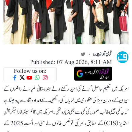
قومی آواز بیورو
Published: 07 Aug 2026, 8:11 AM
Follow us on:
امریکہ میں تعلیم حاصل کرنے کی امید رکھنے والے ہندوستانی طلباء نے داخلوں کے
سیزن کے دوران ویزا کی منظوری میں نمایاں کمی دیکھی۔ نئے اعداد و شمار سے پتہ چلتا ہے
کہ یہ کمی چینی طالب علموں کی کمی سے بھی زیادہ تھی۔ امریکہ میں قائم سینٹر فار امیگریشن
اسٹڈیز (CIS) کے مطابق، امریکی قونصل خانوں نے مئی اور اگست 2025 کے