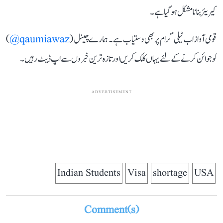
کیریئر بنانا مشکل ہو گیا ہے۔
قومی آواز اب ٹیلی گرام پر بھی دستیاب ہے۔ ہمارے چینل (
qaumiawaz@
)
کو جوائن کرنے کے لئے یہاں کلک کریں اور تازہ ترین خبروں سے اپ ڈیٹ رہیں۔
ADVERTISEMENT
Indian Students
Visa
shortage
USA
Comment(s)