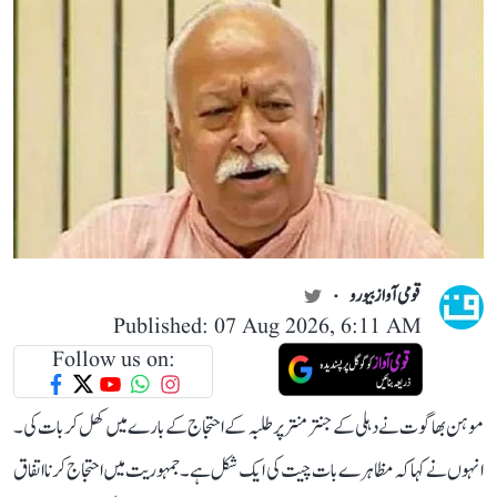
قومی آواز بیورو
Published: 07 Aug 2026, 6:11 AM
Follow us on:
موہن بھاگوت نے دہلی کے جنتر منتر پر طلبہ کے احتجاج کے بارے میں کھل کر بات کی۔
انہوں نے کہا کہ مظاہرے بات چیت کی ایک شکل ہے۔ جمہوریت میں احتجاج کرنا اتفاق