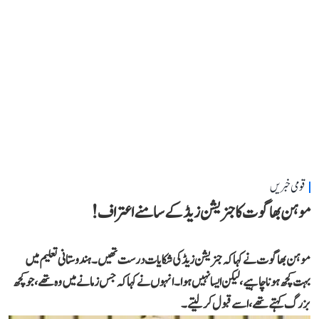
قومی خبریں
موہن بھاگوت کا جنریشن زیڈ کے سامنے اعتراف!
موہن بھاگوت نے کہاکہ جنریشن زیڈ کی شکایات درست تھیں۔ ہندوستانی تعلیم میں
بہت کچھ ہونا چاہیے، لیکن ایسا نہیں ہوا۔انہوں نے کہا کہ جس زمانے میں وہ تھے،جو کچھ
بزرگ کہتے تھے، اسے قبول کر لیتے۔