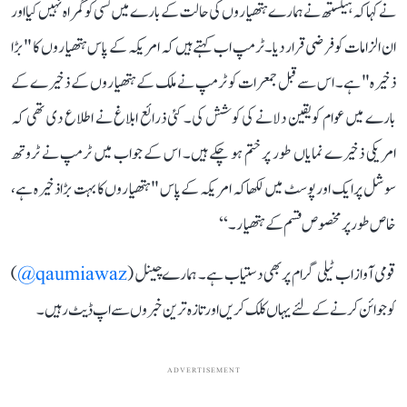
نے کہا کہ ہیگستھ نے ہمارے ہتھیاروں کی حالت کے بارے میں کسی کو گمراہ نہیں کیا اور
ان الزامات کو فرضی قرار دیا۔ٹرمپ اب کہتے ہیں کہ امریکہ کے پاس ہتھیاروں کا "بڑا
ذخیرہ" ہے۔ اس سے قبل جمعرات کو ٹرمپ نے ملک کے ہتھیاروں کے ذخیرے کے
بارے میں عوام کو یقین دلانے کی کوشش کی۔ کئی ذرائع ابلاغ نے اطلاع دی تھی کہ
امریکی ذخیرے نمایاں طور پر ختم ہو چکے ہیں۔ اس کے جواب میں ٹرمپ نے ٹروتھ
سوشل پر ایک اور پوسٹ میں لکھا کہ امریکہ کے پاس "ہتھیاروں کا بہت بڑا ذخیرہ ہے،
خاص طور پر مخصوص قسم کے ہتھیار۔‘‘
قومی آواز اب ٹیلی گرام پر بھی دستیاب ہے۔ ہمارے چینل (
qaumiawaz@
)
کو جوائن کرنے کے لئے یہاں کلک کریں اور تازہ ترین خبروں سے اپ ڈیٹ رہیں۔
ADVERTISEMENT