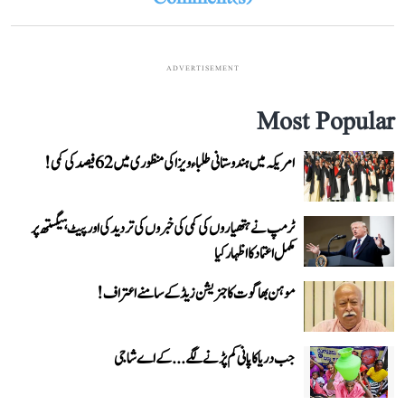
ADVERTISEMENT
Most Popular
امریکہ میں ہندوستانی طلباء ویزا کی منظوری میں 62 فیصد کی کمی!
ٹرمپ نے ہتھیاروں کی کمی کی خبروں کی تردید کی اور پیٹ ہیگستھ پر
مکمل اعتماد کا اظہار کیا
موہن بھاگوت کا جنریشن زیڈ کے سامنے اعتراف!
جب دریا کا پانی کم پڑنے لگے...کے اے شاجی