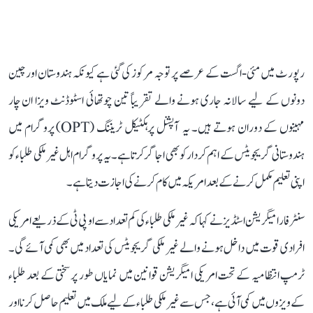
رپورٹ میں مئی-اگست کے عرصے پر توجہ مرکوز کی گئی ہے کیونکہ ہندوستان اور چین
دونوں کے لیے سالانہ جاری ہونے والے تقریباً تین چوتھائی اسٹوڈنٹ ویزا ان چار
مہینوں کے دوران ہوتے ہیں۔ یہ آپشنل پرہکٹیکل ٹریننگ (OPT) پروگرام میں
ہندوستانی گریجویٹس کے اہم کردار کو بھی اجاگر کرتا ہے۔ یہ پروگرام اہل غیر ملکی طلباء کو
اپنی تعلیم مکمل کرنے کے بعد امریکہ میں کام کرنے کی اجازت دیتا ہے۔
سنٹر فار امیگریشن اسٹڈیز نے کہا کہ غیر ملکی طلباء کی کم تعداد سے او پی ٹی کے ذریعے امریکی
افرادی قوت میں داخل ہونے والے غیر ملکی گریجویٹس کی تعداد میں بھی کمی آئے گی۔
ٹرمپ انتظامیہ کے تحت امریکی امیگریشن قوانین میں نمایاں طور پر سختی کے بعد طلباء
کے ویزوں میں کمی آئی ہے، جس سے غیر ملکی طلباء کے لیے ملک میں تعلیم حاصل کرنا اور