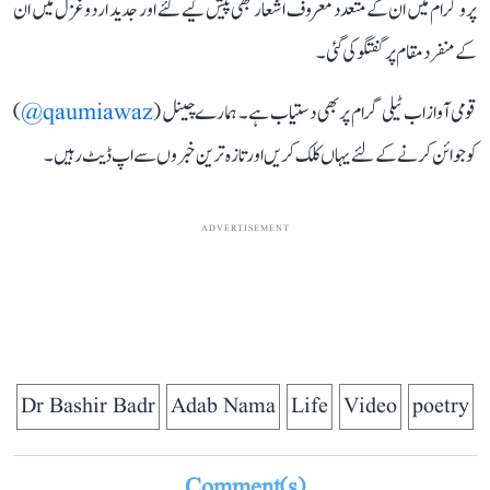
پروگرام میں ان کے متعدد معروف اشعار بھی پیش کیے گئے اور جدید اردو غزل میں ان
کے منفرد مقام پر گفتگو کی گئی۔
قومی آواز اب ٹیلی گرام پر بھی دستیاب ہے۔ ہمارے چینل (
qaumiawaz@
)
کو جوائن کرنے کے لئے یہاں کلک کریں اور تازہ ترین خبروں سے اپ ڈیٹ رہیں۔
ADVERTISEMENT
Dr Bashir Badr
Adab Nama
Life
Video
poetry
Comment(s)