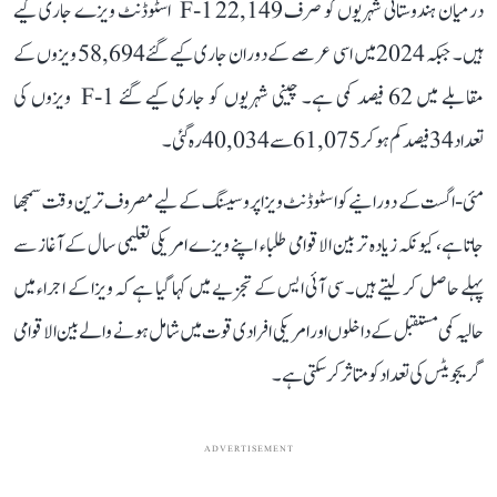
درمیان ہندوستانی شہریوں کو صرف 22,149 F-1 اسٹوڈنٹ ویزے جاری کیے
ہیں۔ جبکہ 2024 میں اسی عرصے کے دوران جاری کیے گئے 58,694 ویزوں کے
مقابلے میں 62 فیصد کمی ہے۔ چینی شہریوں کو جاری کیے گئے F-1 ویزوں کی
تعداد 34 فیصد کم ہو کر 61,075 سے 40,034 رہ گئی۔
مئی-اگست کے دورانیے کوا سٹوڈنٹ ویزا پروسیسنگ کے لیے مصروف ترین وقت سمجھا
جاتا ہے، کیونکہ زیادہ تر بین الاقوامی طلباء اپنے ویزے امریکی تعلیمی سال کے آغاز سے
پہلے حاصل کر لیتے ہیں۔ سی آئی ایس کے تجزیے میں کہا گیا ہے کہ ویزا کے اجراء میں
حالیہ کمی مستقبل کے داخلوں اور امریکی افرادی قوت میں شامل ہونے والے بین الاقوامی
گریجویٹس کی تعداد کو متاثر کر سکتی ہے۔
ADVERTISEMENT