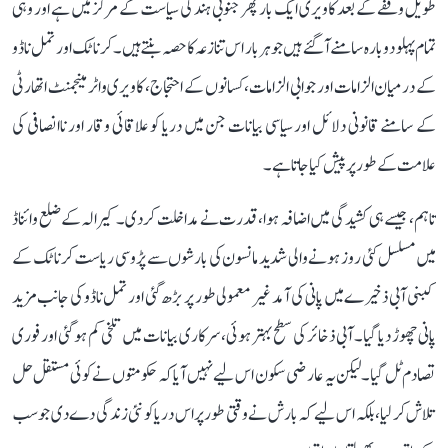
طویل وقفے کے بعد کاویری ایک بار پھر جنوبی ہند کی سیاست کے مرکز میں ہے اور وہی
تمام پہلو دوبارہ سامنے آ گئے ہیں جو ہر بار اس تنازعہ کا حصہ بنتے ہیں۔ کرناٹک اور تمل ناڈو
کے درمیان الزامات اور جوابی الزامات، کسانوں کے احتجاج، کاویری واٹر مینجمنٹ اتھارٹی
کے سامنے قانونی دلائل اور سیاسی بیانات جن میں دریا کو علاقائی وقار اور ناانصافی کی
علامت کے طور پر پیش کیا جاتا ہے۔
تاہم، جیسے ہی کشیدگی میں اضافہ ہوا، قدرت نے مداخلت کر دی۔ کیرالہ کے ضلع وائناڈ
میں مسلسل کئی روز ہونے والی شدید مانسون کی بارشوں سے پڑوسی ریاست کرناٹک کے
کبنی آبی ذخیرے میں پانی کی آمد غیر معمولی طور پر بڑھ گئی اور تمل ناڈو کی جانب مزید
پانی چھوڑ دیا گیا۔ آبی ذخائر کی سطح بہتر ہوئی، سرکاری بیانات میں تلخی کم ہو گئی اور فوری
تصادم ٹل گیا۔ لیکن یہ عارضی سکون اس لیے نہیں آیا کہ حکومتوں نے کوئی مستقل حل
تلاش کر لیا، بلکہ اس لیے کہ بارش نے وقتی طور پر اس دریا کو نئی زندگی دے دی جو سب