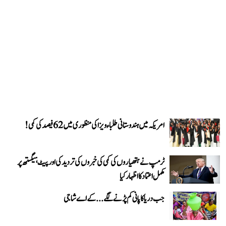
امریکہ میں ہندوستانی طلباء ویزا کی منظوری میں 62 فیصد کی کمی!
ٹرمپ نے ہتھیاروں کی کمی کی خبروں کی تردید کی اور پیٹ ہیگستھ پر
مکمل اعتماد کا اظہار کیا
جب دریا کا پانی کم پڑنے لگے...کے اے شاجی