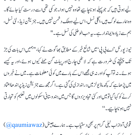
لیے ہوتی ہیں کہ جو پہلے ہونا چاہیے تھا وہ نہیں ہوا۔ جو کمی تھی اسے درست کیا جائے گا۔
وہ ہمارے لوگ ہیں، اگلی نسل، اس لیے وہ ملک دشمن نہیں ہیں۔ جنریشن زیڈ ، نئی نسل،
ہم سے زیادہ ایماندار ہے۔ یہ حب الوطنی کی نسل ہے۔"
نیوز پورٹل ’اے بی پی‘ میں شائع خبر کے مطابق بھاگوت نے کہا، "ہمیں اس بات کی جڑ
تک پہنچنے کی ضرورت ہے کہ لاٹھی چارج اور پیلٹ گن حملے کیوں ہوئے، اور یہ کیسے
ہوئے۔ نہ تو آپ کو اور نہ ہی مجھے اس کے بارے میں کوئی معلومات ہے۔ میں نے خبروں
میں پڑھا ہے کہ کچھ ماڈیولز میں دراندازی کی گئی ہے۔ اگر مجھ سے جنریشن زیڈ پر اندھا اعتماد
کرنے کو کہا گیا تو میں اور کئی تجاویز دوں گا جس میں ہندوستانی اسکولوں میں تعلیم کو تجارتی
نہیں ہونا چاہیے۔‘‘
قومی آواز اب ٹیلی گرام پر بھی دستیاب ہے۔ ہمارے چینل (
qaumiawaz@
)