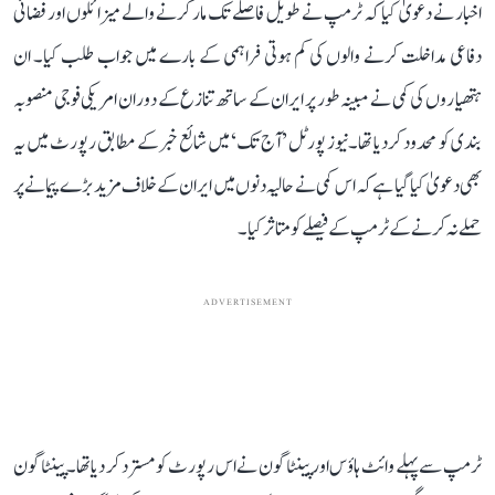
اخبار نے دعویٰ کیا کہ ٹرمپ نے طویل فاصلے تک مار کرنے والے میزائلوں اور فضائی
دفاعی مداخلت کرنے والوں کی کم ہوتی فراہمی کے بارے میں جواب طلب کیا۔ ان
ہتھیاروں کی کمی نے مبینہ طور پر ایران کے ساتھ تنازع کے دوران امریکی فوجی منصوبہ
بندی کو محدود کر دیا تھا۔نیوز پورٹل ’آج تک‘ میں شائع خبر کے مطابق رپورٹ میں یہ
بھی دعویٰ کیا گیا ہے کہ اس کمی نے حالیہ دنوں میں ایران کے خلاف مزید بڑے پیمانے پر
حملے نہ کرنے کے ٹرمپ کے فیصلے کو متاثر کیا۔
ADVERTISEMENT
ٹرمپ سے پہلے وائٹ ہاؤس اور پینٹاگون نے اس رپورٹ کو مسترد کر دیا تھا۔ پینٹاگون