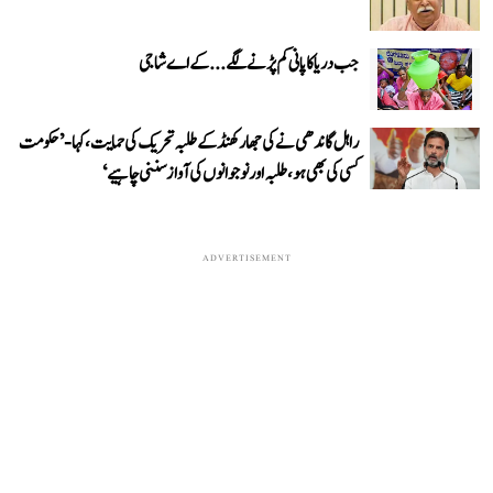
جب دریا کا پانی کم پڑنے لگے...کے اے شاجی
راہل گاندھی نے کی جھارکھنڈ کے طلبہ تحریک کی حمایت، کہا- ’حکومت
کسی کی بھی ہو، طلبہ اور نوجوانوں کی آواز سننی چاہیے‘
ADVERTISEMENT