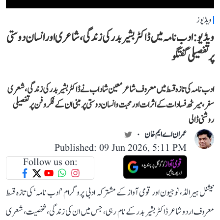
ویڈیوز
ویڈیو: ادب نامہ میں ڈاکٹر بشیر بدر کی زندگی، شاعری اور انسان دوستی
پر تفصیلی گفتگو
ادب نامہ کی تازہ قسط میں معروف شاعر معین شاداب نے ڈاکٹر بشیر بدر کی زندگی، شعری
سفر، میرٹھ فسادات کے اثرات اور محبت و انسان دوستی پر مبنی ان کے فکر و فن پر تفصیلی
روشنی ڈالی
عمران اے ایم خان
Published: 09 Jun 2026, 5:11 PM
Follow us on:
نیشنل ہیرالڈ، نوجیون اور قومی آواز کے مشترکہ ادبی پروگرام ’ادب نامہ‘ کی تازہ قسط
معروف اردو شاعر ڈاکٹر بشیر بدر کے نام رہی، جس میں ان کی زندگی، شخصیت، شعری