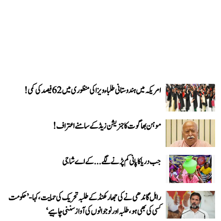
امریکہ میں ہندوستانی طلباء ویزا کی منظوری میں 62 فیصد کی کمی!
موہن بھاگوت کا جنریشن زیڈ کے سامنے اعتراف!
جب دریا کا پانی کم پڑنے لگے...کے اے شاجی
راہل گاندھی نے کی جھارکھنڈ کے طلبہ تحریک کی حمایت، کہا- ’حکومت
کسی کی بھی ہو، طلبہ اور نوجوانوں کی آواز سننی چاہیے‘