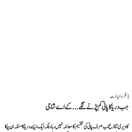
فکر و خیالات
جب دریا کا پانی کم پڑنے لگے...کے اے شاجی
کاویری تنازع اب صرف پانی کی تقسیم کا معاملہ نہیں رہا، بلکہ ایک ایسے دریا کا مسئلہ بن چکا