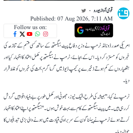
قومی آواز بیورو
Published: 07 Aug 2026, 7:11 AM
Follow us on:
امریکی صدر ڈونالڈ ٹرمپ نے وزیر دفاع پیٹ ہیگستھ کے ساتھ کسی قسم کے تنازعہ کی
خبروں کو مسترد کر دیا۔ اس کے بجائے، ٹرمپ نے ہیگستھ پر مکمل اعتماد کا اظہار کیا اور
ہتھیاروں کے کم ہوتے ذخیرے پر کیمپ ڈیوڈ میں گرما گرم بحث کی خبروں کو غلط قرار
دیا۔
ٹرمپ نے کہا، "ہمیشہ کی طرح، فیک نیوز ، جھوٹی اور مکمل طور پر بے بنیاد افواہیں گردش
کر رہی ہیں۔ میں پیٹ ہیگستھ کے کام سے بہت خوش ہوں۔" ہیگستھ پر اپنے اعتماد کا اظہار
کرتے ہوئے ٹرمپ نے پینٹاگون کے سربراہ کی قیادت میں ہونے والی بڑی تبدیلیوں کا
حوالہ دیا۔