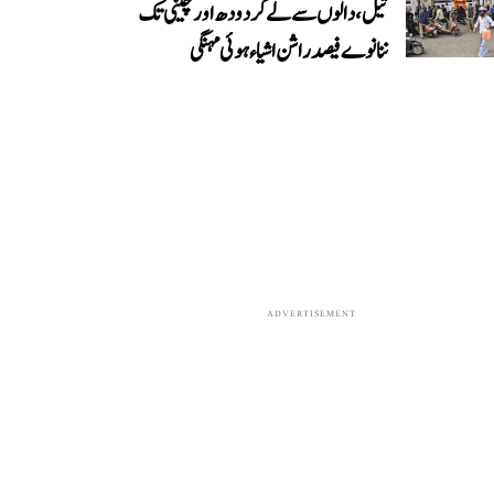
تیل، دالوں سے لے کر دودھ اور چینی تک
ننانوے فیصد راشن اشیاء ہوئی مہنگی
ADVERTISEMENT