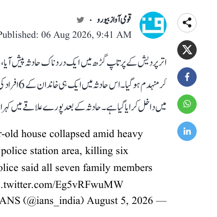
قومی آواز بیورو
Published: 06 Aug 2026, 9:41 AM
اتر پردیش کے پرتاپ گڑھ میں ایک دردناک حادثہ پیش آیا، جہ
کر منہدم ہو
میں داخل کرایا گیا ہے۔ حادثہ کے بعد پورے علاقے میں کہرام مچ گیا۔ بتایا 
r-old house collapsed amid heavy
police station area, killing six
olice said all seven family members
c.twitter.com/Eg5vRFwuMW
August 5, 2026
— IANS (@ians_india)