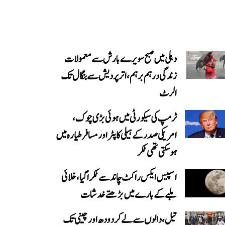
دہلی میں صبح سویرے بارش سے معمولات
زندگی درہم برہم، اترپردیش سے بنگال تک
الرٹ
ٹرمپ کی سیکورٹی میں ہوئی بڑی چوک،
امریکی صدر کے ہیلی کاپٹر اور مسافر طیارہ میں
ہو سکتی تھی ٹکر
اسپیس ایکس راکٹ چاند سے ٹکرا گیا، خلائی
ملبے کے بارے میں بڑھتے خدشات
تیل، دالوں سے لے کر دودھ اور چینی تک