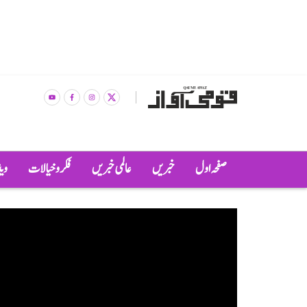
صفحہ اول
خبریں
عالمی خبریں
فکر و خیالات
وی