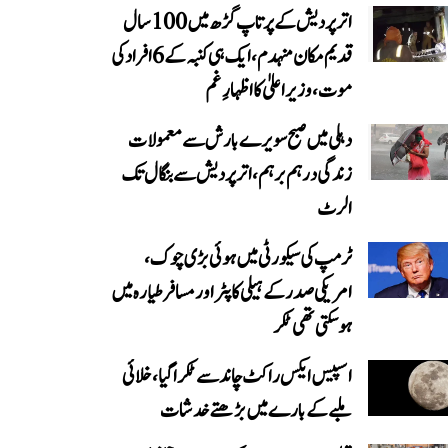
اتر پردیش کے پرتاپ گڑھ میں 100 سال
قدیم مکان منہدم، ایک ہی کنبہ کے 6 افراد کی
موت، وزیر اعلیٰ کا اظہارِ غم
دہلی میں صبح سویرے بارش سے معمولات
زندگی درہم برہم، اترپردیش سے بنگال تک
الرٹ
ٹرمپ کی سیکورٹی میں ہوئی بڑی چوک،
امریکی صدر کے ہیلی کاپٹر اور مسافر طیارہ میں
ہو سکتی تھی ٹکر
اسپیس ایکس راکٹ چاند سے ٹکرا گیا، خلائی
ملبے کے بارے میں بڑھتے خدشات