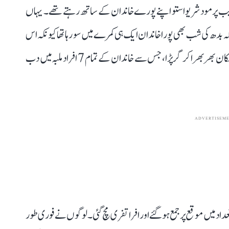
یب پرمود شریواستو اپنے پورے خاندان کے ساتھ رہتے تھے۔ یہاں
ہے کہ بدھ کی شب بھی پورا خاندان ایک ہی کمرے میں سو رہا تھا کیونکہ اس
میں اے سی لگا ہوا تھا۔ اسی دوران آدھی رات کو اچانک یہ مکان بھربھرا کر گر پڑا، جس سے خاندان کے تمام 7 افراد ملبہ میں دب
ADVERTISEM
 میں موقع پر جمع ہو گئے اور افرا تفری مچ گئی۔ لوگوں نے فوری طور