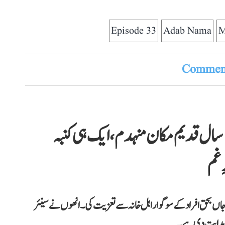
Episode 33
Adab Nama
M
Comment
اتر پردیش کے پرتاپ گڑھ میں 100 سال قدیم مکان منہدم، ایک ہی کنبہ
جاں بحق افراد کے سوگوار اہل خانہ سے تعزیت کی۔ انھوں نے سینئر
کی ہدایت دی ہے۔