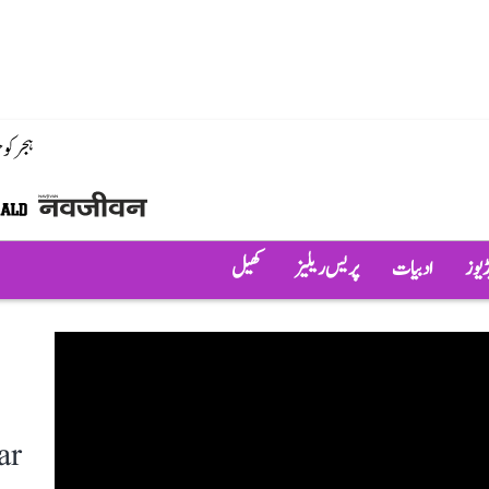
ہجر کو
ڈیوز
ادبیات
پریس ریلیز
کھیل
ar