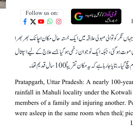
Follow us on:
اں نگر کوتوالی مہولی علاقہ میں ایک خستہ حال مکان اچانک بھربھرا
 گیا۔ اس حادثہ میں ایک ہی خاندان کے 6 افراد کی موت ہو گئی، جبکہ ایک نوجوان زخمی ہو گیا جسے علاج کے لیے اسپتال
جا رہا ہے کہ یہ مکان تقریباً 100 سال قدیم تھا۔
Pratapgarh, Uttar Pradesh: A nearly 100-yea
rainfall in Mahuli locality under the Kotwali 
members of a family and injuring another. P
were asleep in the same room when theâ¦
pi