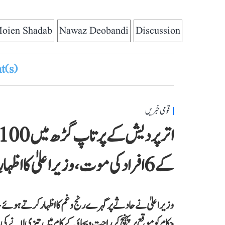
oien Shadab
Nawaz Deobandi
Discussion
(s)
قومی خبریں
کے 6 افراد کی موت، وزیر اعلیٰ کا اظہارِ غم
وزیر اعلیٰ نے حادثے پر گہرے رنج و غم کا اظہار کرتے ہوئے 
حکام کو موقع پر پہنچ کر راحت و بچاؤ کے کام میں تیزی لانے 