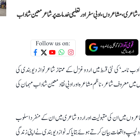
، شاعری، مشاعروں، ادبی سفر اور تعلیمی خدمات پر شاعر معین شاداب
Follow us on:
ادب نامہ‘ کی نئی قسط میں اردو غزل کے ممتاز شاعر نواز دیوبندی کی
جس میں معروف شاعر، ناظم مشاعرہ اور ادبی نقاد معین شاداب مہمان کی
شاعروں میں ان کی مقبولیت اور اردو شاعری میں ان کے منفرد اسلوب
دلچسپ واقعات بیان کرتے ہوئے بتایا کہ نواز دیوبندی نے اپنی زندگی