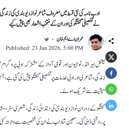
ادب نامہ کی نئی قسط میں معروف شاعر نواز دیوبندی کی زندگی
نے تفصیلی گفتگو کی اور ان کے منتخب اشعار بھی پیش کیے
عمران اے ایم خان
Published: 23 Jun 2026, 5:00 PM
نیشنل ہیرالڈ، نوجیون اور قومی آواز کے مشترکہ ادبی پروگرام ’
زندگی، شاعری اور ادبی خدمات پر تفصیلی گفتگو پیش کی گئی ہے، 
حیثیت سے شریک ہوئے۔
گفتگو کے دوران نواز دیوبندی کی ابتدائی زندگی، شعری سفر، م
پر روشنی ڈالی گئی۔ معین شاداب نے ان کی شخصیت سے وابستہ کئی 