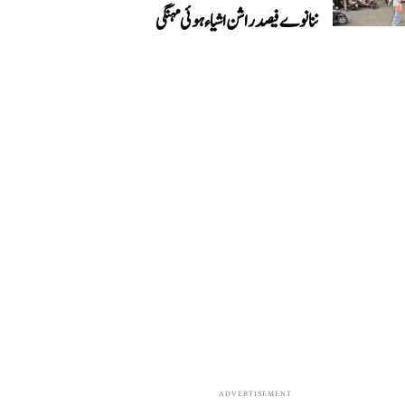
ننانوے فیصد راشن اشیاء ہوئی مہنگی
ADVERTISEMENT