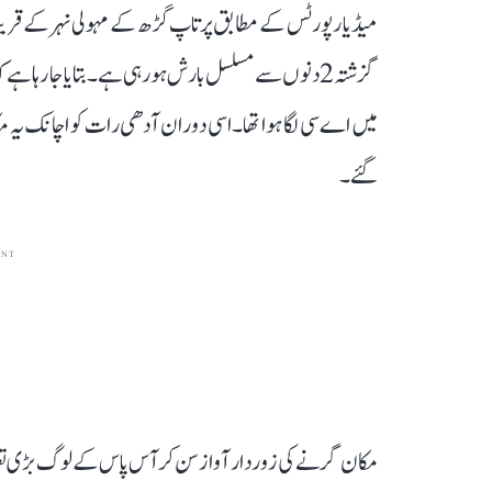
میڈیا رپورٹس کے مطابق پرتاپ گڑھ کے مہولی نہر کے قر
گزشتہ 2 دنوں سے مسلسل بارش ہو رہی ہے۔ بتایا جا رہا 
گئے۔
ENT
مکان گرنے کی زور دار آواز سن کر آس پاس کے لوگ بڑی تعداد