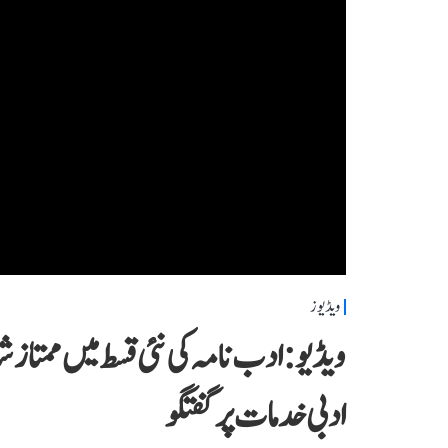
ویڈیوز
ویڈیو: ادب نامہ کی نئی قسط میں ممتاز 
ادبی خدمات پر گفتگو