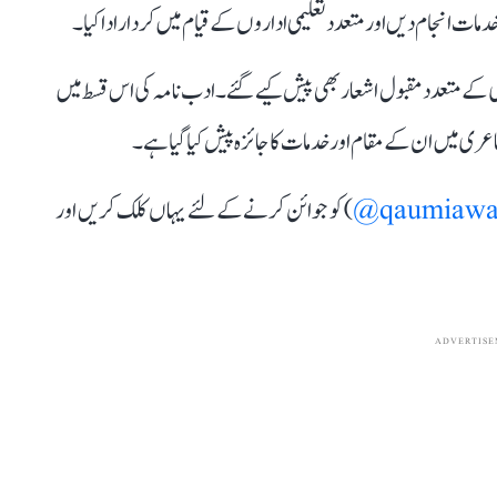
ات انجام دیں اور متعدد تعلیمی اداروں کے قیام میں کردار ادا کیا۔
ی کے متعدد مقبول اشعار بھی پیش کیے گئے۔ ادب نامہ کی اس قسط میں
عری میں ان کے مقام اور خدمات کا جائزہ پیش کیا گیا ہے۔
qaumiawa
) کو جوائن کرنے کے لئے یہاں کلک کریں اور
ADVERTISE