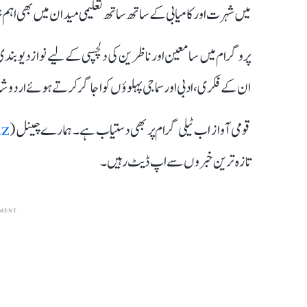
میں شہرت اور کامیابی کے ساتھ ساتھ تعلیمی میدان میں بھی اہم خدم
پروگرام میں سامعین اور ناظرین کی دلچسپی کے لیے نواز دیوبند
ان کے فکری، ادبی اور سماجی پہلوؤں کو اجاگر کرتے ہوئے اردو شا
قومی آواز اب ٹیلی گرام پر بھی دستیاب ہے۔ ہمارے چینل (
z@
تازہ ترین خبروں سے اپ ڈیٹ رہیں۔
MENT