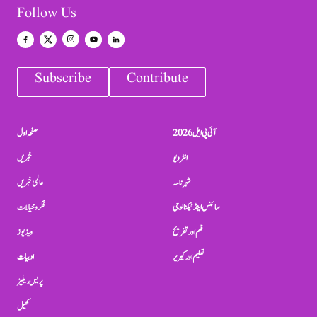
Follow Us
Subscribe
Contribute
آئی پی ایل 2026
صفحہ اول
انٹرویو
خبریں
شہرنامہ
عالمی خبریں
سائنس اینڈ ٹیکنالوجی
فکر و خیالات
فلم اور تفریح
ویڈیوز
تعلیم اور کیریر
ادبیات
پریس ریلیز
کھیل