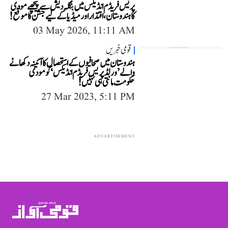
پریس فریڈم انڈیکس میں بنگلہ دیش سے پیچھے مودی
کا ہندوستان، اقتدار اور میڈیا کے لیے جشن کا موقع!
03 May 2026, 11:11 AM
قومی خبریں
ہندوستان میں صحافیوں کے استحصال کا آئینہ دکھانے
والے ’ورلڈ پریس فریڈم انڈیکس‘ کو مودی
حکومت مانتی ہی نہیں!
27 Mar 2023, 5:11 PM
ADVERTISEMENT