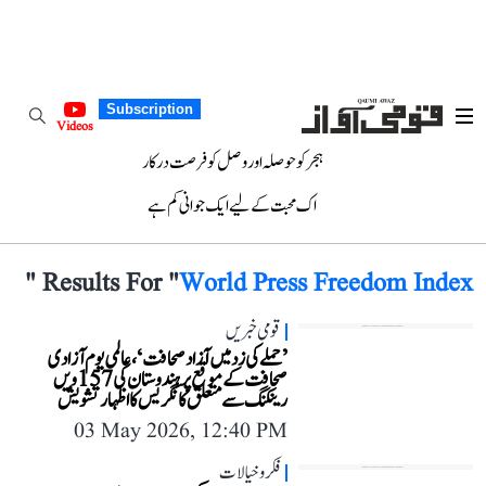
Subscription
Videos
ہجر کو حوصلہ اور وصل کو فرصت درکار
اک محبت کے لیے ایک جوانی کم ہے
"
Results For "
World Press Freedom Index
قومی خبریں
’حملے کی زد میں آزاد صحافت‘، عالمی یوم آزادی
صحافت کے موقع پر ہندوستان کی 157ویں
رینکنگ سے متعلق کانگریس کا اظہار تشویش
03 May 2026, 12:40 PM
فکر و خیالات