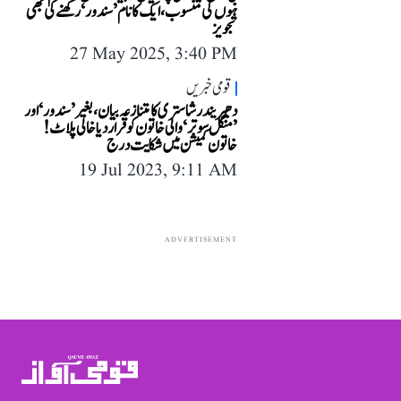
ہوں گی منسوب، ایک کا نام ’سندور‘ رکھنے کی بھی
تجویز
27 May 2025, 3:40 PM
قومی خبریں
دھیریندر شاستری کا متنازعہ بیان، بغیر ’سندور‘ اور
’منگل سوتر‘ والی خاتون کو قرار دیا خالی پلاٹ!
خاتون کمیشن میں شکایت درج
19 Jul 2023, 9:11 AM
ADVERTISEMENT