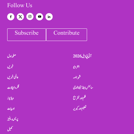
Follow Us
Subscribe
Contribute
آئی پی ایل 2026
صفحہ اول
انٹرویو
خبریں
شہرنامہ
عالمی خبریں
سائنس اینڈ ٹیکنالوجی
فکر و خیالات
فلم اور تفریح
ویڈیوز
تعلیم اور کیریر
ادبیات
پریس ریلیز
کھیل