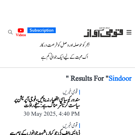
Subscription
Videos
ہجر کو حوصلہ اور وصل کو فرصت درکار
اک محبت کے لیے ایک جوانی کم ہے
"
Results For "
Sindoor
قومی خبریں
سندور کو سیاسی ہتھیار نہ بنائیں، فوجی آپریشن پر
سیاست کرنا شرمناک ہے: سنجے راؤت
30 May 2025, 4:40 PM
قومی خبریں
بی ایس ایف کی چوکیاں شہید جوانوں کے نام سے