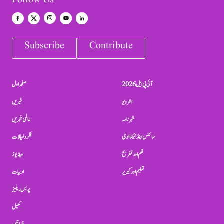
Follow Us
Subscribe
Contribute
آئی پی ایل 2026
صفحہ اول
انٹرویو
خبریں
شہرنامہ
عالمی خبریں
سائنس اینڈ ٹیکنالوجی
فکر و خیالات
فلم اور تفریح
ویڈیوز
تعلیم اور کیریر
ادبیات
پریس ریلیز
کھیل