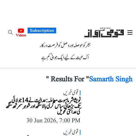
Subscription
Videos
ہجر کو حوصلہ اور وصل کو فرصت درکار
اک محبت کے لیے ایک جوانی کم ہے
"
Results For "
Samarth Singh
قومی خبریں
ٹویشا شرما موت معاملہ: عدالت نے 14 جولائی
تک بڑھائی ساس گری بالا سنگھ اور شوہر سمرتھ سنگھ
کی عدالتی تحویل
30 Jun 2026, 7:00 PM
قومی خبریں