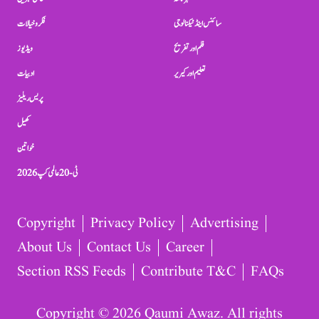
سائنس اینڈ ٹیکنالوجی
فکر و خیالات
فلم اور تفریح
ویڈیوز
تعلیم اور کیریر
ادبیات
پریس ریلیز
کھیل
خواتین
ٹی-20 عالمی کپ 2026
Copyright
Privacy Policy
Advertising
About Us
Contact Us
Career
Section RSS Feeds
Contribute T&C
FAQs
Copyright © 2026 Qaumi Awaz. All rights