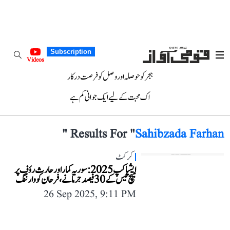
Subscription
Videos
ہجر کو حوصلہ اور وصل کو فرصت درکار
اک محبت کے لیے ایک جوانی کم ہے
"
Results For "
Sahibzada Farhan
کرکٹ
ایشیا کپ 2025: سوریہ کمار اور حارث رؤف پر
میچ فیس کے 30 فیصد جرمانے، فرحان کو وارننگ
26 Sep 2025, 9:11 PM