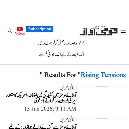
Subscription
Videos
ہجر کو حوصلہ اور وصل کو فرصت درکار
اک محبت کے لیے ایک جوانی کم ہے
"
Results For "
Rising Tensions
عالمی خبریں
آبنائے ہرمز میں کشیدگی میں اضافہ، امریکہ کا متعدد
ایرانی ڈرون مار گرانے کا دعویٰ
13 Jun 2026, 9:11 AM
عالمی خبریں
آبنائے ہرمز سے گزرنے والے جہازوں کے لیے