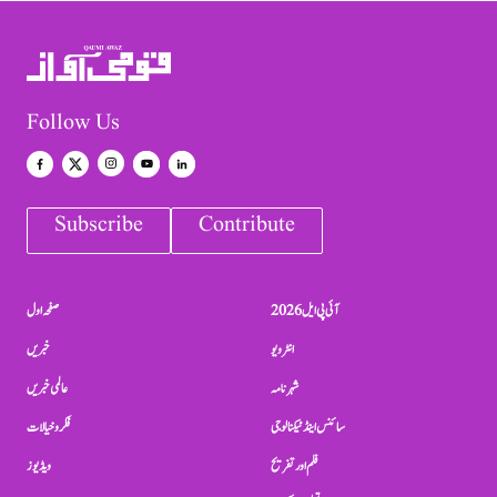
Follow Us
Subscribe
Contribute
آئی پی ایل 2026
صفحہ اول
انٹرویو
خبریں
شہرنامہ
عالمی خبریں
سائنس اینڈ ٹیکنالوجی
فکر و خیالات
فلم اور تفریح
ویڈیوز