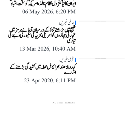
ایران کا نیا کنٹرول نظام نافذ، امریکہ کو سخت انتباہ
06 May 2026, 6:20 PM
عالمی خبریں
خلیج میں بڑھتے تناؤ کے درمیان آبنائے ہرمز میں
تجارتی جہازوں کو امریکی بحریہ کی سکیورٹی دینے کی
تیاری
13 Mar 2026, 10:40 AM
قومی خبریں
کورونا: ھند بحرالکاہل خطہ میں کشیدگی بڑھنے کے
اشارے
23 Apr 2020, 6:11 PM
ADVERTISEMENT