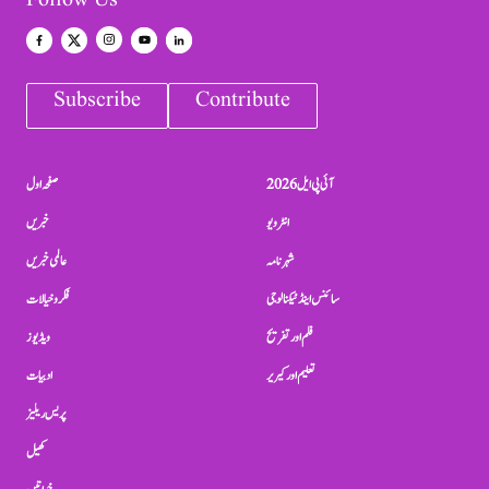
Follow Us
Subscribe
Contribute
آئی پی ایل 2026
صفحہ اول
انٹرویو
خبریں
شہرنامہ
عالمی خبریں
سائنس اینڈ ٹیکنالوجی
فکر و خیالات
فلم اور تفریح
ویڈیوز
تعلیم اور کیریر
ادبیات
پریس ریلیز
کھیل