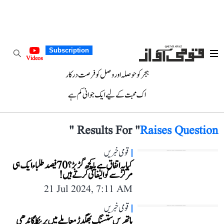
Subscription
Videos
ہجر کو حوصلہ اور وصل کو فرصت درکار
اک محبت کے لیے ایک جوانی کم ہے
"
Results For "
Raises Question
قومی خبریں
کیا یہ اتفاق ہے یا کچھ گڑبڑ؟ 70 فیصد طلباء ایک ہی
مرکز سے کوالیفائی کرتے ہیں!
21 Jul 2024, 7:11 AM
قومی خبریں
ہاتھرس ستسنگ بھگدڑ معاملے میں پرینکا گاندھی