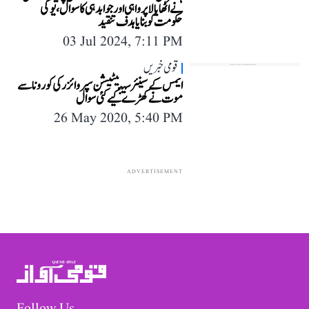
نے اٹھایا لاپرواہی اور جوابدہی کا سوال، یوگی
حکومت کو بنایا ہدف تنقید
03 Jul 2024, 7:11 PM
قومی خبریں
ایمس کے سینئر سینیٹیشن سپروائزر کی کورونا سے
موت نے کھڑے کیے کئی سوال
26 May 2020, 5:40 PM
ADVERTISEMENT