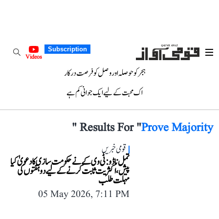
Subscription
Videos
ہجر کو حوصلہ اور وصل کو فرصت درکار
اک محبت کے لیے ایک جوانی کم ہے
"
Results For "
Prove Majority
قومی خبریں
تمل ناڈو: ٹی وی کے نے حکومت سازی کا دعویٰ کیا
پیش، اکثریت ثابت کرنے کے لیے دو ہفتوں کی
مہلت طلب
05 May 2026, 7:11 PM