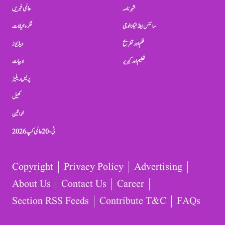
شہرنامہ
عالمی خبریں
سائنس اینڈ ٹیکنالوجی
فکر و خیالات
فلم اور تفریح
ویڈیوز
تعلیم اور کیریر
ادبیات
پریس ریلیز
کھیل
خواتین
ٹی-20 عالمی کپ 2026
Copyright
Privacy Policy
Advertising
About Us
Contact Us
Career
Section RSS Feeds
Contribute T&C
FAQs