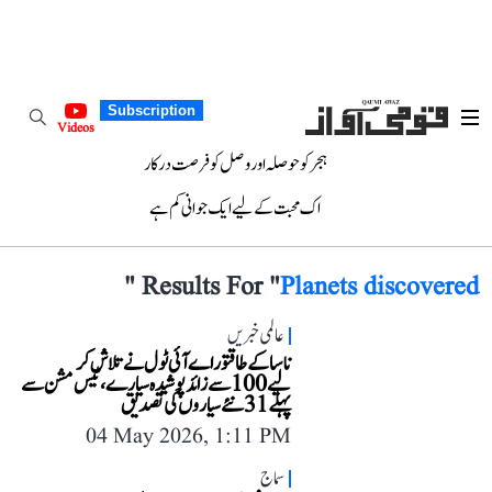
Subscription
Videos
ہجر کو حوصلہ اور وصل کو فرصت درکار
اک محبت کے لیے ایک جوانی کم ہے
"
Results For "
Planets discovered
عالمی خبریں
ناسا کے طاقتور اے آئی ٹول نے تلاش کر
لیے 100 سے زائد پوشیدہ سیارے، ٹیس مشن سے
پہلے 31 نئے سیاروں کی تصدیق
04 May 2026, 1:11 PM
سماج