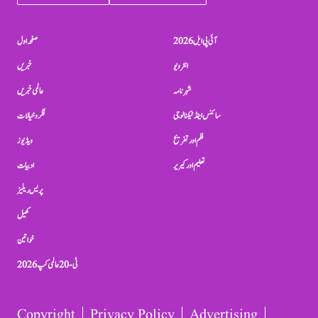
آئی پی ایل 2026
صفحہ اول
انٹرویو
خبریں
شہرنامہ
عالمی خبریں
سائنس اینڈ ٹیکنالوجی
فکر و خیالات
فلم اور تفریح
ویڈیوز
تعلیم اور کیریر
ادبیات
پریس ریلیز
کھیل
خواتین
ٹی-20 عالمی کپ 2026
Copyright
Privacy Policy
Advertising