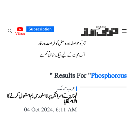
Subscription
Videos
ہجر کو حوصلہ اور وصل کو فرصت درکار
اک محبت کے لیے ایک جوانی کم ہے
"
Results For "
Phosphorous
عرب ممالک
لبنان نے اسرائیل پر فاسفورس بم استعمال کرنے کا
الزام لگایا
04 Oct 2024, 6:11 AM