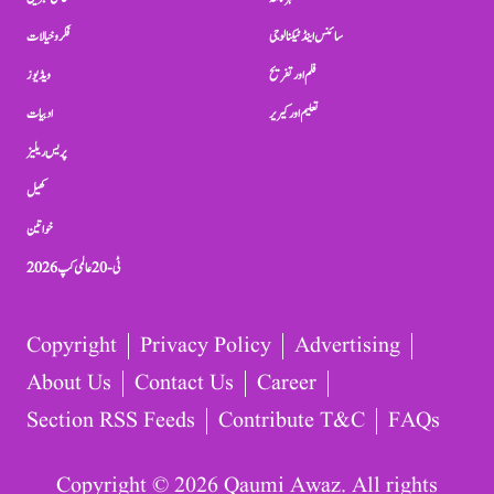
سائنس اینڈ ٹیکنالوجی
فکر و خیالات
فلم اور تفریح
ویڈیوز
تعلیم اور کیریر
ادبیات
پریس ریلیز
کھیل
خواتین
ٹی-20 عالمی کپ 2026
Copyright
Privacy Policy
Advertising
About Us
Contact Us
Career
Section RSS Feeds
Contribute T&C
FAQs
Copyright © 2026 Qaumi Awaz. All rights