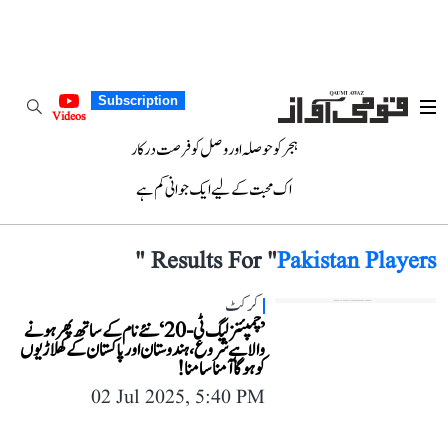
Subscription
Videos
ہجر کو حوصلہ اور وصل کو فرصت درکار
اک محبت کے لیے ایک جوانی کم ہے
"
Results For "
Pakistan Players
کرکٹ
’چمپئنز لیگ ٹی-20‘ نئے نام کے ساتھ پھر ہونے
والا ہے شروع، ہندوستان اور پاکستان کے کھلاڑیوں
کو ہوگا آمنا سامنا!
02 Jul 2025, 5:40 PM