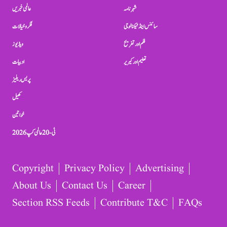
شہرنامہ
عالمی خبریں
سائنس اینڈ ٹیکنالوجی
فکر و خیالات
فلم اور تفریح
ویڈیوز
تعلیم اور کیریر
ادبیات
پریس ریلیز
کھیل
خواتین
ٹی-20 عالمی کپ 2026
Copyright
Privacy Policy
Advertising
About Us
Contact Us
Career
Section RSS Feeds
Contribute T&C
FAQs