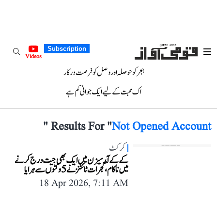
Subscription
Videos
ہجر کو حوصلہ اور وصل کو فرصت درکار
اک محبت کے لیے ایک جوانی کم ہے
"
Results For "
Not Opened Account
کرکٹ
کے کے آر سیزن میں ایک بھی جیت درج کرنے
میں ناکام، گجرات ٹائٹنز نے 5 وکٹوں سے ہرایا
18 Apr 2026, 7:11 AM