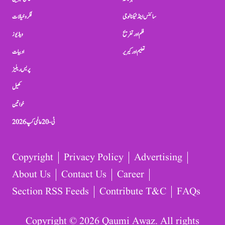
سائنس اینڈ ٹیکنالوجی
فکر و خیالات
فلم اور تفریح
ویڈیوز
تعلیم اور کیریر
ادبیات
پریس ریلیز
کھیل
خواتین
ٹی-20 عالمی کپ 2026
Copyright
Privacy Policy
Advertising
About Us
Contact Us
Career
Section RSS Feeds
Contribute T&C
FAQs
Copyright © 2026 Qaumi Awaz. All rights