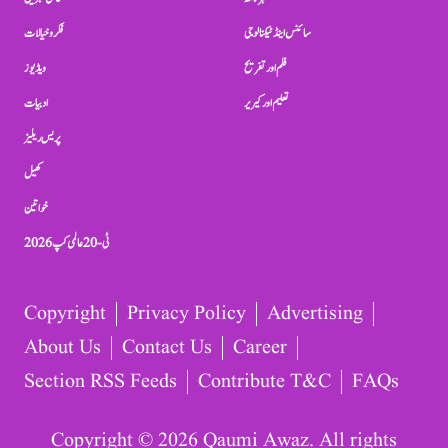
سائنس اینڈ ٹیکنالوجی
فکر و خیالات
فلم اور تفریح
ویڈیوز
تعلیم اور کیریر
ادبیات
پریس ریلیز
کھیل
خواتین
ٹی-20 عالمی کپ 2026
Copyright
Privacy Policy
Advertising
About Us
Contact Us
Career
Section RSS Feeds
Contribute T&C
FAQs
Copyright © 2026 Qaumi Awaz. All rights