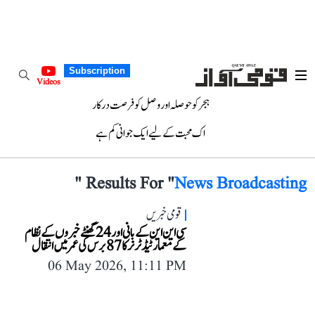
Subscription
Videos
ہجر کو حوصلہ اور وصل کو فرصت درکار
اک محبت کے لیے ایک جوانی کم ہے
"
Results For "
News Broadcasting
قومی خبریں
سی این این کے بانی اور 24 گھنٹے خبروں کے نظام
کے معمار ٹیڈ ٹرنر کا 87 برس کی عمر میں انتقال
06 May 2026, 11:11 PM