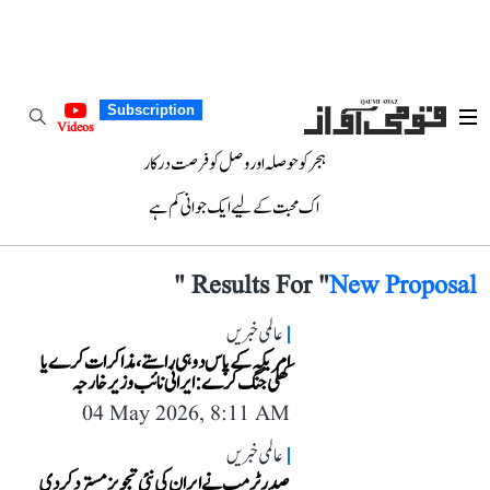
Subscription
Videos
ہجر کو حوصلہ اور وصل کو فرصت درکار
اک محبت کے لیے ایک جوانی کم ہے
"
Results For "
New Proposal
عالمی خبریں
امریکہ کے پاس دو ہی راستے، مذاکرات کرے یا
کھلی جنگ کرے: ایرانی نائب وزیر خارجہ
04 May 2026, 8:11 AM
عالمی خبریں
صدر ٹرمپ نے ایران کی نئی تجویز مسترد کر دی