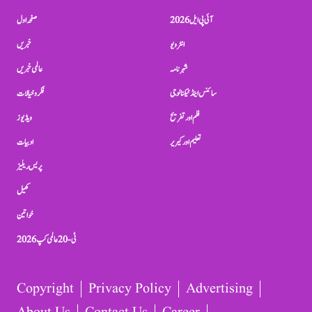
آئی پی ایل 2026
صفحہ اول
انٹرویو
خبریں
شہرنامہ
عالمی خبریں
سائنس اینڈ ٹیکنالوجی
فکر و خیالات
فلم اور تفریح
ویڈیوز
تعلیم اور کیریر
ادبیات
پریس ریلیز
کھیل
خواتین
ٹی-20 عالمی کپ 2026
Copyright
Privacy Policy
Advertising