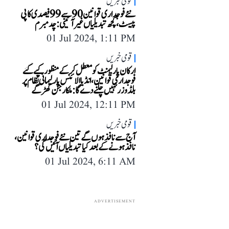
قومی خبریں
نئے فوجداری قوانین 90 سے 99 فیصدی کاپی
پیسٹ، کچھ تبدیلیاں غیر آئینی: چدمبرم
01 Jul 2024, 1:11 PM
قومی خبریں
ارکان پارلیمنٹ کو معطل کرکے منظور کیے گئے
فوجداری قوانین، انڈیا الائنس پارلیمانی نظام پر
بلڈوزر نہیں چلنے دے گا: ملکارجن کھڑگے
01 Jul 2024, 12:11 PM
قومی خبریں
آج سے نافذ ہوں گے تین نئے فوجداری قوانین ،
نافذ ہونے کے بعد کیا تبدیلیاں آئیں گی؟
01 Jul 2024, 6:11 AM
ADVERTISEMENT