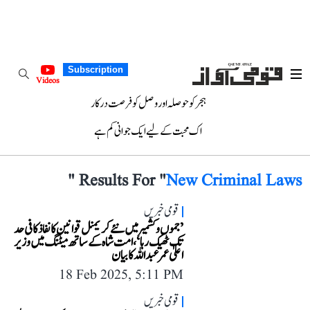
Subscription
Videos
ہجر کو حوصلہ اور وصل کو فرصت درکار
اک محبت کے لیے ایک جوانی کم ہے
"
Results For "
New Criminal Laws
قومی خبریں
’جموں و کشمیر میں نئے کریمنل قوانین کا نفاذ کافی حد
تک ٹھیک رہا‘، امت شاہ کے ساتھ میٹنگ میں وزیر
اعلیٰ عمر عبداللہ کا بیان
18 Feb 2025, 5:11 PM
قومی خبریں