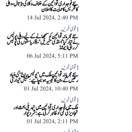
نئے فوجداری قوانین کے خلاف وکلا کی ہڑتال، دہلی
کانگریس کا حمایت کا اعلان
14 Jul 2024, 2:40 PM
قومی خبریں
نئے مجرمانہ قوانین کو سمجھانے کے لیے دہلی پولیس
نے تیار کیا ’اسٹڈی مٹیریل‘، 8 ریاستوں کی پولیس
کر رہی ڈیمانڈ
06 Jul 2024, 5:11 PM
قومی خبریں
نئے مجرمانہ قوانین ملک میں ’پولیس راج‘ کی بنیاد
رکھیں گے، ان کا تجزیہ ہونا چاہیے: منیش تیواری
01 Jul 2024, 10:40 PM
قومی خبریں
ملک میں فوجداری قوانین میں تبدیلی بحث اور
تجاویز کی کمی کو ظاہر کرتی ہے: شرد پوار
01 Jul 2024, 2:11 PM