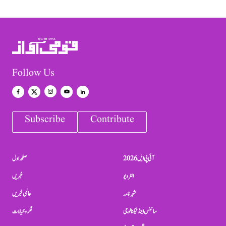
Follow Us
Subscribe
Contribute
آئی پی ایل 2026
صفحہ اول
انٹرویو
خبریں
شہرنامہ
عالمی خبریں
سائنس اینڈ ٹیکنالوجی
فکر و خیالات