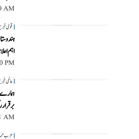
40 AM
قومی خبری
اہم اعل
00 PM
عالمی خبر
ہمارے ل
برقرار ر
11 AM
عرب مما