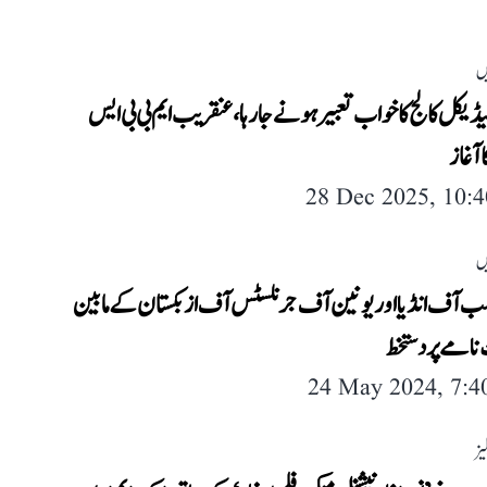
ں
ڈیکل کالج کا خواب تعبیر ہونے جا رہا، عنقریب ایم بی بی ایس
 آغاز
28 Dec 2025, 10:
ں
ب آف انڈیا اور یونین آف جرنلسٹس آف ازبکستان کے مابین
نامے پر دستخط
24 May 2024, 7:
یز