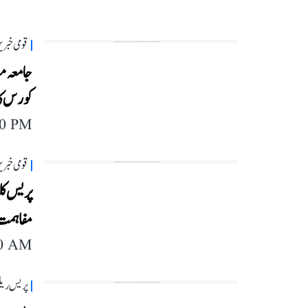
قومی خبری
جامعہ می
کورس کا
40 PM
قومی خبری
پریس کل
مفاہمت 
40 AM
پریس ریل