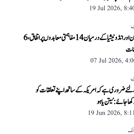
19 Jul 2026, 8:
ں
ہندوستان اور انڈونیشیا کے درمیان 14 مفاہمتی معاہدوں پر اتفاق، 6
انات
07 Jul 2026, 4:
یں
ئے ضروری ہے کہ امریکہ کے ساتھ اپنے تعلقات کو
کھا جائے: نیتن یاہو
19 Jun 2026, 8:
لک