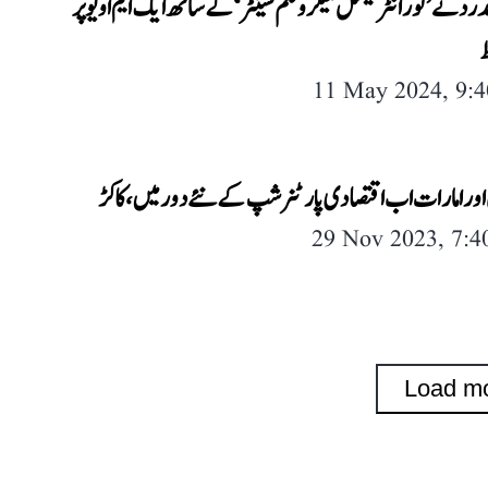
درد نے ’نور انٹرنیشنل میکروفلم سینٹر‘ کے ساتھ ایک ایم او یو پر
ط
11 May 2024, 9:
 اور امارات اب اقتصادی پارٹنرشپ کے نئے دور میں، کاکڑ
29 Nov 2023, 7:
Load m