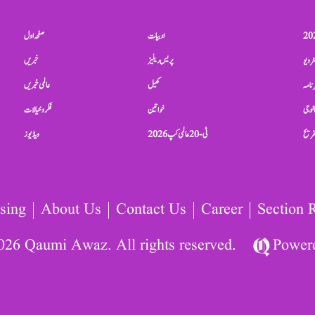
ادبیات
صفحہ اول
ٹرویو
پریس ریلیز
خبریں
نامہ
کھیل
عالمی خبریں
الوجی
خواتین
فکر و خیالات
تفریح
ٹی-20 عالمی کپ 2026
ویڈیوز
sing
About Us
Contact Us
Career
Section 
026 Qaumi Awaz. All rights reserved.
Power