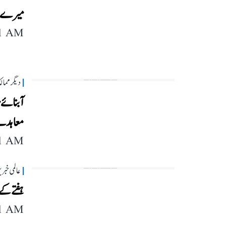
میرے ایم
11 AM
دیگر مما
آبنائے 
معاہدے کی 14 اہم شرائط
11 AM
عالمی خبر
ہفتے کے
11 AM