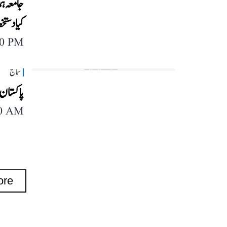
جامعہ ہم
کیا دستخ
40 PM
سماج
پاکستان
40 AM
ore