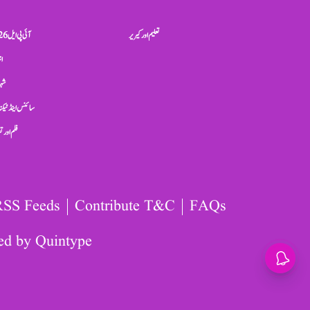
تعلیم اور کیریر
آئی پی ایل 2026
ان
شہر
سائنس اینڈ ٹیکن
فلم اور 
RSS Feeds
Contribute T&C
FAQs
ed by
Quintype