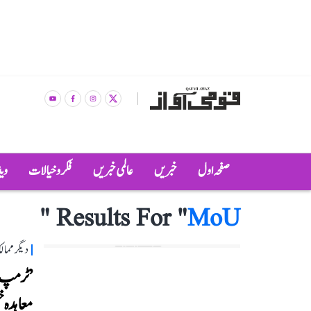
صفحہ اول
خبریں
عالمی خبریں
فکر و خیالات
وی
"
Results For "
MoU
دیگر مما
’ٹرمپ ک
معاہدہ خ