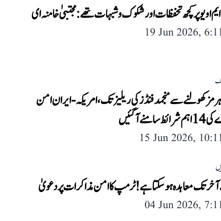
 او یو پر کچھ تحفظات اور شکوک و شبہات تھے: مجتبیٰ خامنہ ای
19 Jun 2026, 6:
لک
ہرمز کھولنے سے منجمد فنڈز کی ریلیز تک، امریکہ-ایران امن
 سامنے آ گئیں
15 Jun 2026, 10:
یں
 آخر تک معاہدہ ہوسکتا ہے! ٹرمپ کا امن مذاکرات پر دعویٰ
04 Jun 2026, 7: