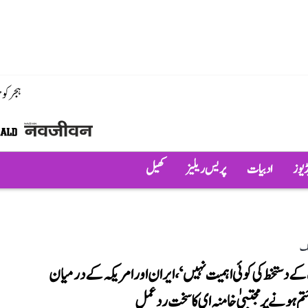
ہجر کو
ڈیوز
ادبیات
پریس ریلیز
کھیل
لک
ے دستخط کی کوئی اہمیت نہیں‘، ایران اور امریکہ کے درمیان
تم ہونے پر مجتبیٰ خامنہ ای کا سخت ردعمل