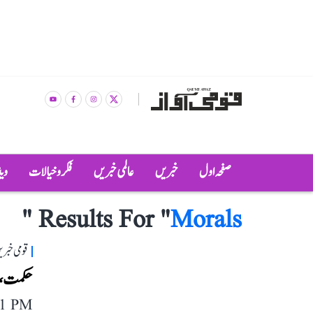
صفحہ اول
خبریں
عالمی خبریں
فکر و خیالات
وی
"
Results For "
Morals
قومی خبری
حکمت، دا
11 PM