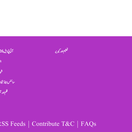
تعلیم اور کیریر
آئی پی ایل 2026
ان
شہر
سائنس اینڈ ٹیکن
فلم اور 
RSS Feeds
Contribute T&C
FAQs