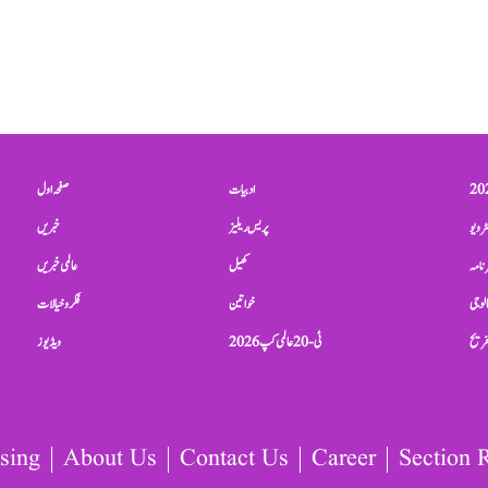
ادبیات
صفحہ اول
ٹرویو
پریس ریلیز
خبریں
نامہ
کھیل
عالمی خبریں
الوجی
خواتین
فکر و خیالات
تفریح
ٹی-20 عالمی کپ 2026
ویڈیوز
sing
About Us
Contact Us
Career
Section 