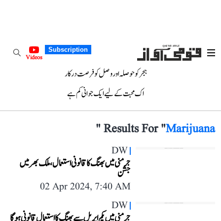
Subscription
Videos
ہجر کو حوصلہ اور وصل کو فرصت درکار
اک محبت کے لیے ایک جوانی کم ہے
"
Results For "
Marijuana
DW
جرمنی میں بھنگ کا قانونی استعمال، ملک بھر میں
جشن
02 Apr 2024, 7:40 AM
DW
جرمنی میں یکم اپریل سے بھنگ کا استعمال قانونی ہو گا