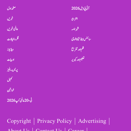
آئی پی ایل 2026
صفحہ اول
انٹرویو
خبریں
شہرنامہ
عالمی خبریں
سائنس اینڈ ٹیکنالوجی
فکر و خیالات
فلم اور تفریح
ویڈیوز
تعلیم اور کیریر
ادبیات
پریس ریلیز
کھیل
خواتین
ٹی-20 عالمی کپ 2026
Copyright
Privacy Policy
Advertising