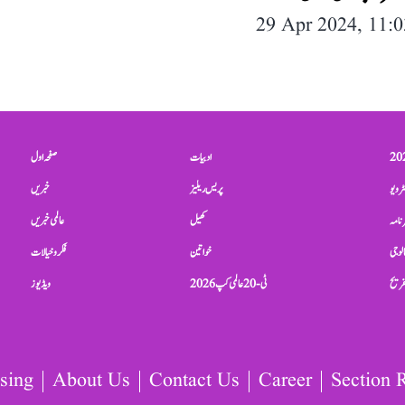
29 Apr 2024, 11:
ادبیات
صفحہ اول
ٹرویو
پریس ریلیز
خبریں
نامہ
کھیل
عالمی خبریں
الوجی
خواتین
فکر و خیالات
تفریح
ٹی-20 عالمی کپ 2026
ویڈیوز
sing
About Us
Contact Us
Career
Section 