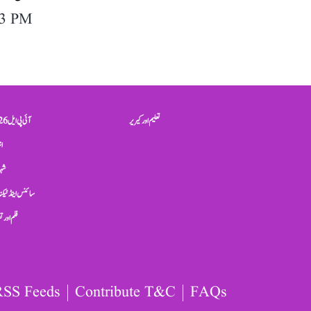
03 PM
تعلیم اور کیریر
آئی پی ایل 2026
ان
شہر
سائنس اینڈ ٹیکن
فلم اور 
RSS Feeds
Contribute T&C
FAQs