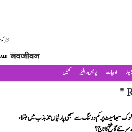
ہجر کو
ڈیوز
ادبیات
پریس ریلیز
کھیل
"
R
وک سبھا سیٹ پر کم ووٹنگ سے سبھی پارٹیاں تذبذب میں مبتلا،
 سجے گا فتح کا تاج؟