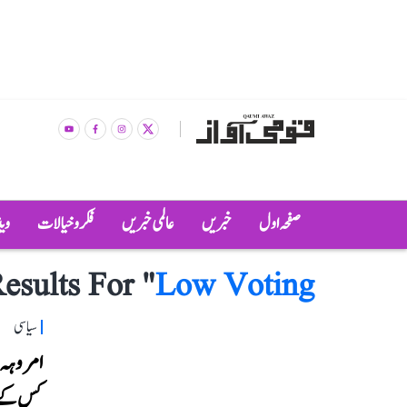
صفحہ اول
خبریں
عالمی خبریں
فکر و خیالات
وی
esults For "
Low Voting
سیاسی
امروہہ ل
کس کے سر