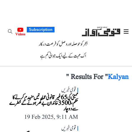
Subscription
Videos
ہجر کو حوصلہ اور وصل کو فرصت درکار
اک محبت کے لیے ایک جوانی کم ہے
"
Results For "
Kalyan
قومی خبریں
ممبئی کی 65 غیر قانونی عمارتیں منہدم کرنے کا
حکم، 3500 خاندان بے گھر ہونے کے خطرے
سے دوچار
19 Feb 2025, 9:11 AM
قومی خبریں