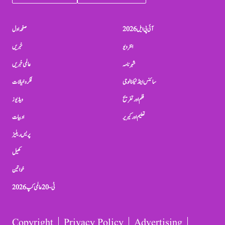
آئی پی ایل 2026
صفحہ اول
انٹرویو
خبریں
شہرنامہ
عالمی خبریں
سائنس اینڈ ٹیکنالوجی
فکر و خیالات
فلم اور تفریح
ویڈیوز
تعلیم اور کیریر
ادبیات
پریس ریلیز
کھیل
خواتین
ٹی-20 عالمی کپ 2026
Copyright
Privacy Policy
Advertising