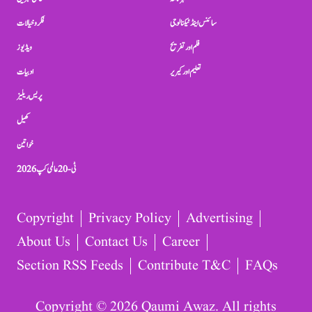
سائنس اینڈ ٹیکنالوجی
فکر و خیالات
فلم اور تفریح
ویڈیوز
تعلیم اور کیریر
ادبیات
پریس ریلیز
کھیل
خواتین
ٹی-20 عالمی کپ 2026
Copyright
Privacy Policy
Advertising
About Us
Contact Us
Career
Section RSS Feeds
Contribute T&C
FAQs
Copyright © 2026 Qaumi Awaz. All rights