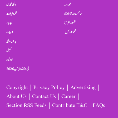
شہرنامہ
عالمی خبریں
سائنس اینڈ ٹیکنالوجی
فکر و خیالات
فلم اور تفریح
ویڈیوز
تعلیم اور کیریر
ادبیات
پریس ریلیز
کھیل
خواتین
ٹی-20 عالمی کپ 2026
Copyright
Privacy Policy
Advertising
About Us
Contact Us
Career
Section RSS Feeds
Contribute T&C
FAQs