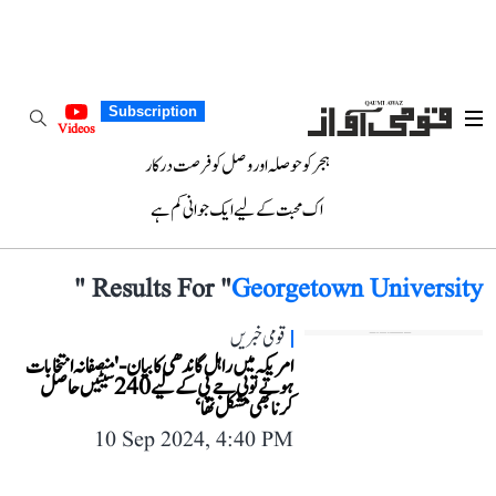
Subscription
Videos
ہجر کو حوصلہ اور وصل کو فرصت درکار
اک محبت کے لیے ایک جوانی کم ہے
"
Results For "
Georgetown University
قومی خبریں
امریکہ میں راہل گاندھی کا بیان- 'منصفانہ انتخابات
ہوتے تو بی جے پی کے لیے 240 سیٹیں حاصل
کرنا بھی مشکل تھا‘
10 Sep 2024, 4:40 PM